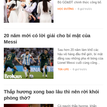
Bộ GD&ĐT chính thức công bố.
HỌC ĐƯỜNG
-
6 giờ trước
20 năm mới có lời giải cho bí mật của
Messi
Sau hơn 20 năm làm khổ các
hậu vệ hàng đầu thế giới, bí mật
đằng sau những pha rê bóng của
Lionel Messi cuối cùng cũng…
TEK-LIFE
-
6 giờ trước
Thắp hương xong bao lâu thì nên rời khỏi
phòng thờ?
Có người thắp hương, khấn