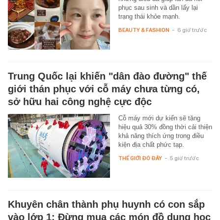
phục sau sinh và dần lấy lại
trạng thái khỏe mạnh.
BEAUTY & FASHION
-
6 giờ trước
Trung Quốc lại khiến "dân đào đường" thế
giới thán phục với cỗ máy chưa từng có,
sở hữu hai công nghệ cực độc
Cỗ máy mới dự kiến sẽ tăng
hiệu quả 30% đồng thời cải thiện
khả năng thích ứng trong điều
kiện địa chất phức tạp.
THẾ GIỚI ĐÓ ĐÂY
-
5 giờ trước
Khuyên chân thành phụ huynh có con sắp
vào lớp 1: Đừng mua các món đồ dụng học