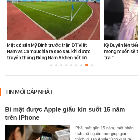
Mặt cỏ sân Mỹ Đình trước trận ĐT Việt
Kỳ Duyên lên tiế
Nam vs Campuchia ra sao sau khi được
mong muốn sẽ tro
truyền thông Đông Nam Á khen hết lời
trai"
TIN MỚI CẬP NHẬT
Bí mật được Apple giấu kín suốt 15 năm
trên iPhone
Phải mất gần 15 năm, một phân
tích mã nguồn mới giúp giải
thích vì sao Apple từng đưa ra