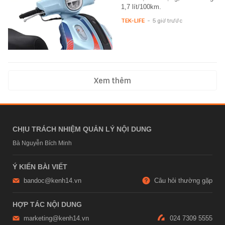
1,7 lít/100km.
TEK-LIFE
-
5 giờ trước
Xem thêm
CHỊU TRÁCH NHIỆM QUẢN LÝ NỘI DUNG
Bà Nguyễn Bích Minh
Ý KIẾN BÀI VIẾT
bandoc@kenh14.vn
Câu hỏi thường gặp
HỢP TÁC NỘI DUNG
marketing@kenh14.vn
024 7309 5555