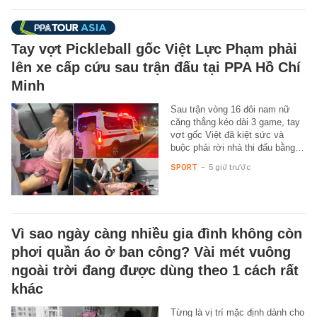
Tay vợt Pickleball gốc Việt Lực Phạm phải
lên xe cấp cứu sau trận đấu tại PPA Hồ Chí
Minh
Sau trận vòng 16 đôi nam nữ
căng thẳng kéo dài 3 game, tay
vợt gốc Việt đã kiệt sức và
buộc phải rời nhà thi đấu bằng…
SPORT
-
5 giờ trước
Vì sao ngày càng nhiều gia đình không còn
phơi quần áo ở ban công? Vài mét vuông
ngoài trời đang được dùng theo 1 cách rất
khác
Từng là vị trí mặc định dành cho