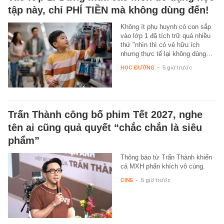
tập này, chỉ PHÍ TIỀN mà không dùng đến!
Không ít phụ huynh có con sắp
vào lớp 1 đã tích trữ quá nhiều
thứ "nhìn thì có vẻ hữu ích
nhưng thực tế lại không dùng…
HỌC ĐƯỜNG
-
5 giờ trước
Trấn Thành công bố phim Tết 2027, nghe
tên ai cũng quả quyết “chắc chắn là siêu
phẩm”
Thông báo từ Trấn Thành khiến
cả MXH phấn khích vô cùng.
CINE
-
5 giờ trước