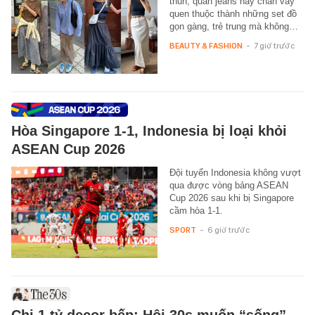
thun, quần jeans hay chân váy
quen thuộc thành những set đồ
gọn gàng, trẻ trung mà không…
BEAUTY & FASHION
-
7 giờ trước
Hòa Singapore 1-1, Indonesia bị loại khỏi
ASEAN Cup 2026
Đội tuyển Indonesia không vượt
qua được vòng bảng ASEAN
Cup 2026 sau khi bị Singapore
cầm hòa 1-1.
SPORT
-
6 giờ trước
Chi 1 tỷ decor bếp: Hội 30s muốn “sống”