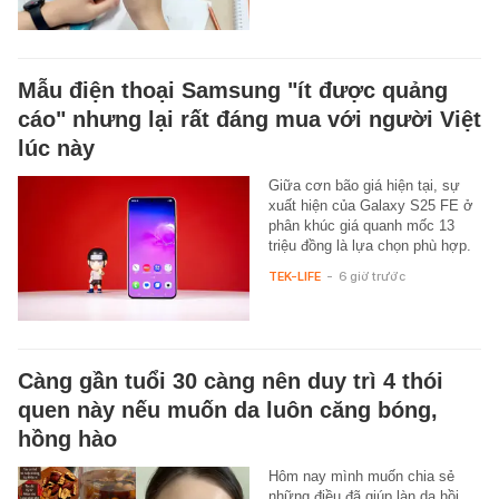
Mẫu điện thoại Samsung "ít được quảng
cáo" nhưng lại rất đáng mua với người Việt
lúc này
Giữa cơn bão giá hiện tại, sự
xuất hiện của Galaxy S25 FE ở
phân khúc giá quanh mốc 13
triệu đồng là lựa chọn phù hợp.
TEK-LIFE
-
6 giờ trước
Càng gần tuổi 30 càng nên duy trì 4 thói
quen này nếu muốn da luôn căng bóng,
hồng hào
Hôm nay mình muốn chia sẻ
những điều đã giúp làn da hồi