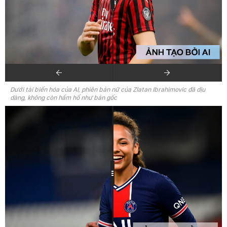
Dưới tài biến hóa của AI, phiên bản nữ của Zlatan Ibrahimovic đã dịu
dàng, không còn hầm hố như bản gốc