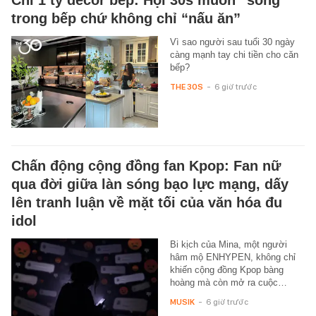
trong bếp chứ không chỉ “nấu ăn”
Vì sao người sau tuổi 30 ngày
càng mạnh tay chi tiền cho căn
bếp?
THE 30S
-
6 giờ trước
Chấn động cộng đồng fan Kpop: Fan nữ
qua đời giữa làn sóng bạo lực mạng, dấy
lên tranh luận về mặt tối của văn hóa đu
idol
Bi kịch của Mina, một người
hâm mộ ENHYPEN, không chỉ
khiến cộng đồng Kpop bàng
hoàng mà còn mở ra cuộc…
MUSIK
-
6 giờ trước