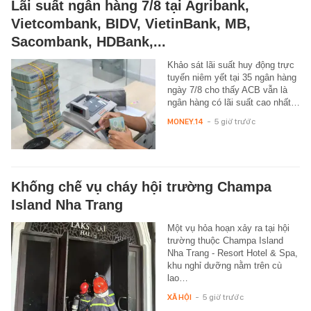
Lãi suất ngân hàng 7/8 tại Agribank,
Vietcombank, BIDV, VietinBank, MB,
Sacombank, HDBank,...
Khảo sát lãi suất huy động trực
tuyến niêm yết tại 35 ngân hàng
ngày 7/8 cho thấy ACB vẫn là
ngân hàng có lãi suất cao nhất…
MONEY.14
-
5 giờ trước
Khống chế vụ cháy hội trường Champa
Island Nha Trang
Một vụ hỏa hoạn xảy ra tại hội
trường thuộc Champa Island
Nha Trang - Resort Hotel & Spa,
khu nghỉ dưỡng nằm trên cù
lao…
XÃ HỘI
-
5 giờ trước