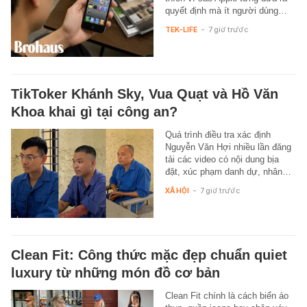
quyết định mà ít người dùng…
TEK-LIFE
-
7 giờ trước
TikToker Khánh Sky, Vua Quạt và Hồ Văn
Khoa khai gì tại công an?
Quá trình điều tra xác định
Nguyễn Văn Hợi nhiều lần đăng
tải các video có nội dung bịa
đặt, xúc phạm danh dự, nhân…
XÃ HỘI
-
7 giờ trước
Clean Fit: Công thức mặc đẹp chuẩn quiet
luxury từ những món đồ cơ bản
Clean Fit chính là cách biến áo