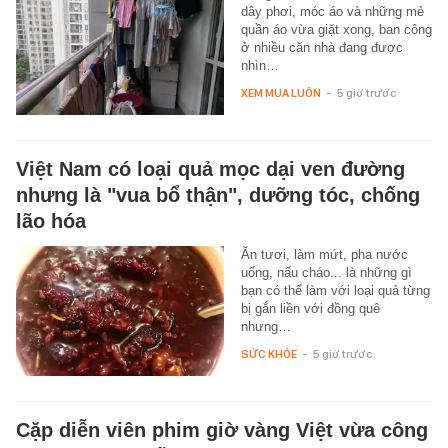
dây phơi, móc áo và những mẻ
quần áo vừa giặt xong, ban công
ở nhiều căn nhà đang được
nhìn…
XEM MUA LUÔN
-
5 giờ trước
Việt Nam có loại quả mọc dại ven đường
nhưng là "vua bổ thận", dưỡng tóc, chống
lão hóa
Ăn tươi, làm mứt, pha nước
uống, nấu cháo... là những gì
bạn có thể làm với loại quả từng
bị gắn liền với đồng quê
nhưng…
SỨC KHỎE
-
5 giờ trước
Cặp diễn viên phim giờ vàng Việt vừa công