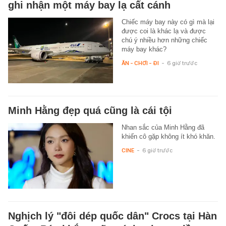
ghi nhận một máy bay lạ cất cánh
Chiếc máy bay này có gì mà lại
được coi là khác lạ và được
chú ý nhiều hơn những chiếc
máy bay khác?
ĂN - CHƠI - ĐI
-
6 giờ trước
Minh Hằng đẹp quá cũng là cái tội
Nhan sắc của Minh Hằng đã
khiến cô gặp không ít khó khăn.
CINE
-
6 giờ trước
Nghịch lý "đôi dép quốc dân" Crocs tại Hàn