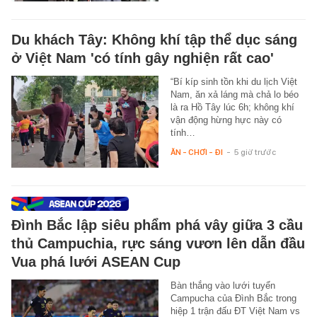
Du khách Tây: Không khí tập thể dục sáng
ở Việt Nam 'có tính gây nghiện rất cao'
“Bí kíp sinh tồn khi du lịch Việt
Nam, ăn xả láng mà chả lo béo
là ra Hồ Tây lúc 6h; không khí
vận động hừng hực này có
tính…
ĂN - CHƠI - ĐI
-
5 giờ trước
Đình Bắc lập siêu phẩm phá vây giữa 3 cầu
thủ Campuchia, rực sáng vươn lên dẫn đầu
Vua phá lưới ASEAN Cup
Bàn thắng vào lưới tuyển
Campucha của Đình Bắc trong
hiệp 1 trận đấu ĐT Việt Nam vs