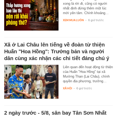
xong là rời đi, cũng có người
nhất định đứng thêm một lúc
mới yên tâm. Chính khoảng…
XEM MUA LUÔN
-
6 giờ trước
Xã ở Lai Châu lên tiếng về đoàn từ thiện
Huấn "Hoa Hồng": Trưởng bản và người
dân cùng xác nhận các chi tiết đáng chú ý
Liên quan đến hoạt động từ thiện
của Huấn "Hoa Hồng" tại xã
Mường Than (Lai Châu), chính
quyền địa phương, trưởng…
XÃ HỘI
-
6 giờ trước
2 ngày trước - 5/8, sân bay Tân Sơn Nhất