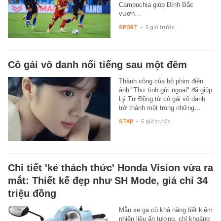
Campuchia giúp Đình Bắc
vươn…
SPORT
-
5 giờ trước
Cô gái vô danh nổi tiếng sau một đêm
Thành công của bộ phim điện
ảnh "Thư tình gửi ngoại" đã giúp
Lý Tư Đồng từ cô gái vô danh
trở thành một trong những…
STAR
-
5 giờ trước
Chi tiết 'kẻ thách thức' Honda Vision vừa ra
mắt: Thiết kế đẹp như SH Mode, giá chỉ 34
triệu đồng
Mẫu xe ga có khả năng tiết kiệm
nhiên liệu ấn tượng, chỉ khoảng