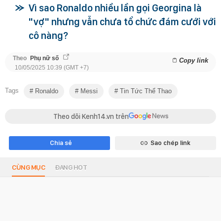
Vì sao Ronaldo nhiều lần gọi Georgina là
"vợ" nhưng vẫn chưa tổ chức đám cưới với
cô nàng?
Theo
Phụ nữ số
Copy link
10/05/2025 10:39 (GMT +7)
Tags
Ronaldo
Messi
Tin Tức Thể Thao
Theo dõi Kenh14.vn trên
Chia sẻ
Sao chép link
CÙNG MỤC
ĐANG HOT