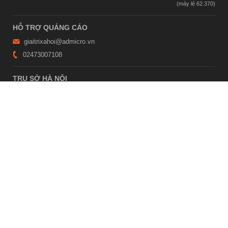
HỖ TRỢ QUẢNG CÁO
giaitrixahoi@admicro.vn
02473007108
TRỤ SỞ HÀ NỘI
Tầng 21, Tòa nhà Center Building, Hapulico Complex, Số 01, phố
Nguyễn Huy Tưởng, phường Thanh Xuân, thành phố Hà Nội
TRỤ SỞ TP.HỒ CHÍ MINH
Tầng 4, Tòa nhà 123, số 127 Võ Văn Tần, Phường Xuân Hòa, TPHCM
Giấy phép thiết lập trang thông tin điện tử tổng hợp trên mạng số
2215/GP-TTĐT do Sở Thông tin và Truyền thông Hà Nội cấp ngày 10
tháng 4 năm 2019
© Copyright 2007 - 2026 – Công ty Cổ phần VCCorp