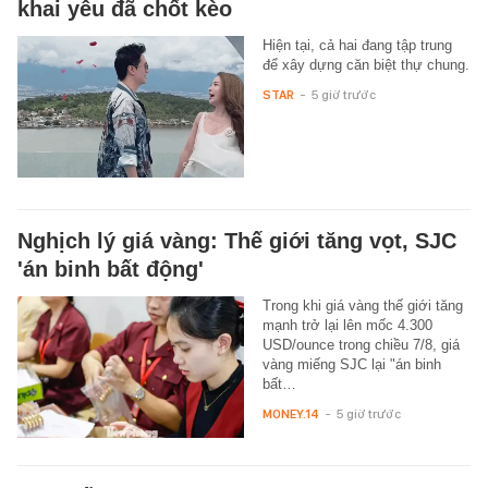
khai yêu đã chốt kèo
Hiện tại, cả hai đang tập trung
để xây dựng căn biệt thự chung.
STAR
-
5 giờ trước
Nghịch lý giá vàng: Thế giới tăng vọt, SJC
'án binh bất động'
Trong khi giá vàng thế giới tăng
mạnh trở lại lên mốc 4.300
USD/ounce trong chiều 7/8, giá
vàng miếng SJC lại "án binh
bất…
MONEY.14
-
5 giờ trước