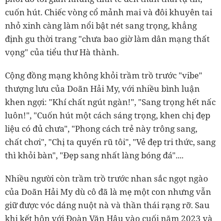
cuốn hút. Chiếc vòng cổ mảnh mai và đôi khuyên tai
nhỏ xinh càng làm nổi bật nét sang trọng, khẳng
định gu thời trang "chưa bao giờ làm dân mạng thất
vọng" của tiểu thư Hà thành.
Cộng đồng mạng không khỏi trầm trồ trước "vibe"
thượng lưu của Doãn Hải My, với nhiều bình luận
khen ngợi: "Khí chất ngút ngàn!", "Sang trọng hết nấc
luôn!", "Cuốn hút một cách sáng trọng, khen chị đẹp
liệu có đủ chưa", "Phong cách trẻ này trông sang,
chất chơi", "Chị ta quyến rũ tôi", "Vẻ đẹp tri thức, sang
thì khỏi bàn", "Đẹp sang nhất làng bóng đá"....
Nhiều người còn trầm trồ trước nhan sắc ngọt ngào
của Doãn Hải My dù cô đã là mẹ một con nhưng vẫn
giữ được vóc dáng nuột nà và thần thái rạng rỡ. Sau
khi kết hôn với Đoàn Văn Hậu vào cuối năm 2023 và