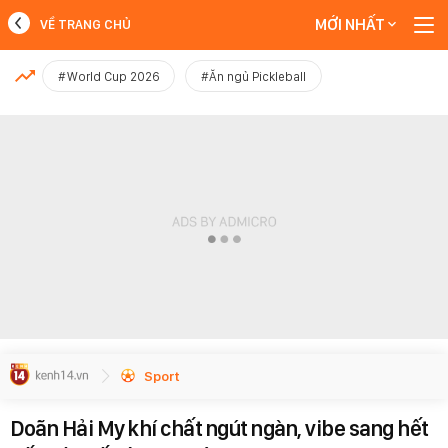
MỚI NHẤT
VỀ TRANG CHỦ
MỚI NHẤT
#World Cup 2026
#Ăn ngủ Pickleball
Xem thêm
Sport
Doãn Hải My khí chất ngút ngàn, vibe sang hết