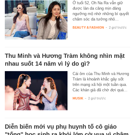
Ở tuổi 52, Oh Na Ra vẫn giữ
được làn da căng mịn đáng
ngưỡng mộ nhờ những bí quyết
chăm sóc da tưởng nhỏ…
BEAUTY & FASHION
-
2 giờ trước
Thu Minh và Hương Tràm không nhìn mặt
nhau suốt 14 năm vì lý do gì?
Cái ôm của Thu Minh và Hương
Tràm là khoảnh khắc gây sốt
trên mạng xã hội một tuần qua.
Các khán giả đã chờ đợi quá…
MUSIK
-
2 giờ trước
Diễn biến mới vụ phụ huynh tố cô giáo
"tống" học sinh ra khỏi lớp cờ vua vì chậm