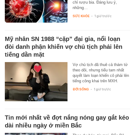
chỉ rượu bia. Đáng lưu ý,
những…
SỨC KHỎE
-
1 giờ trước
Mỹ nhân SN 1988 “cặp” đại gia, nổi loạn
đòi danh phận khiến vợ chủ tịch phải lên
tiếng dằn mặt
Vợ chủ tịch đã thuê cả thám tử
theo dõi, nhưng tiểu tam nhất
quyết làm loạn khiến cô phải lên
tiếng công khai trên MXH.
ĐỜI SỐNG
-
1 giờ trước
Tin mới nhất về đợt nắng nóng gay gắt kéo
dài nhiều ngày ở miền Bắc