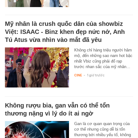
Mỹ nhân là crush quốc dân của showbiz
Việt: ISAAC - Binz khen đẹp nức nở, Anh
Tú Atus vừa nhìn vào mắt đã yêu
Không chỉ hàng triệu người hâm
mộ, đến những sao nam hot bậc
nhất Vbiz cũng phải đổ rạp
trước nhan sắc của mỹ nhân…
CINE
-
1 giờ trước
Không rượu bia, gan vẫn có thể tổn
thương nặng vì lý do ít ai ngờ
Gan là cơ quan quan trọng của
cơ thể nhưng cũng dễ bị tổn
thương bởi nhiều yếu tố, không