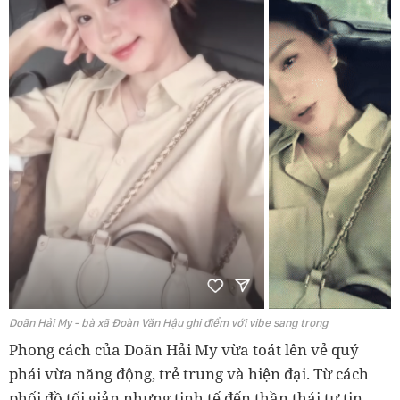
Doãn Hải My - bà xã Đoàn Văn Hậu ghi điểm với vibe sang trọng
Phong cách của Doãn Hải My vừa toát lên vẻ quý
phái vừa năng động, trẻ trung và hiện đại. Từ cách
phối đồ tối giản nhưng tinh tế đến thần thái tự tin,