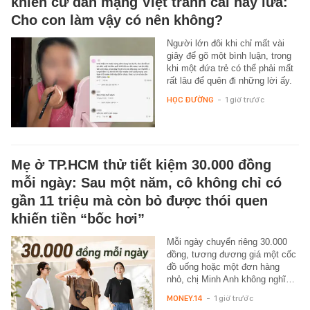
khiến cư dân mạng Việt tranh cãi nảy lửa:
Cho con làm vậy có nên không?
Người lớn đôi khi chỉ mất vài
giây để gõ một bình luận, trong
khi một đứa trẻ có thể phải mất
rất lâu để quên đi những lời ấy.
HỌC ĐƯỜNG
-
1 giờ trước
Mẹ ở TP.HCM thử tiết kiệm 30.000 đồng
mỗi ngày: Sau một năm, cô không chỉ có
gần 11 triệu mà còn bỏ được thói quen
khiến tiền “bốc hơi”
Mỗi ngày chuyển riêng 30.000
đồng, tương đương giá một cốc
đồ uống hoặc một đơn hàng
nhỏ, chị Minh Anh không nghĩ…
MONEY.14
-
1 giờ trước