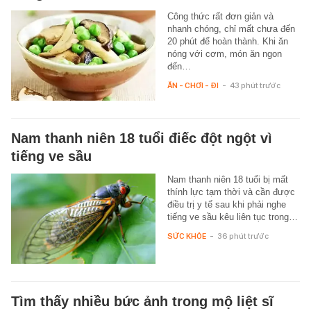
Công thức rất đơn giản và
nhanh chóng, chỉ mất chưa đến
20 phút để hoàn thành. Khi ăn
nóng với cơm, món ăn ngon
đến…
ĂN - CHƠI - ĐI
-
43 phút trước
Nam thanh niên 18 tuổi điếc đột ngột vì
tiếng ve sầu
Nam thanh niên 18 tuổi bị mất
thính lực tạm thời và cần được
điều trị y tế sau khi phải nghe
tiếng ve sầu kêu liên tục trong…
SỨC KHỎE
-
36 phút trước
Tìm thấy nhiều bức ảnh trong mộ liệt sĩ