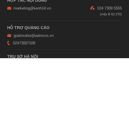
HỢP TÁC NỘI DUNG
marketing@kenh14.vn
024 7309 5555
HỖ TRỢ QUẢNG CÁO
giaitrixahoi@admicro.vn
02473007108
TRỤ SỞ HÀ NỘI
Tầng 21, Tòa nhà Center Building, Hapulico Complex, Số 01, phố
Nguyễn Huy Tưởng, phường Thanh Xuân, thành phố Hà Nội
TRỤ SỞ TP.HỒ CHÍ MINH
Tầng 4, Tòa nhà 123, số 127 Võ Văn Tần, Phường Xuân Hòa, TPHCM
Giấy phép thiết lập trang thông tin điện tử tổng hợp trên mạng số
2215/GP-TTĐT do Sở Thông tin và Truyền thông Hà Nội cấp ngày 10
tháng 4 năm 2019
© Copyright 2007 - 2026 – Công ty Cổ phần VCCorp