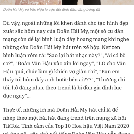
Doãn Hải My và Văn Hậu là cặp đôi đình đám làng bóng đá
Dù vậy, ngoài những lời khen dành cho tạo hình đẹp
xuất sắc hôm nay của Doãn Hải My, một số cư dân
mạng còn để lại bình luận đầy hoang mang khi nghe
những câu Doãn Hải My hát trên xế hộp. Netizen
bình luận rôm rả: "Sao lại hát nhạc này?", "Ai có bồ
cơ?", "Đoàn Văn Hậu vào xin lỗi ngay", "LO cho Văn
Hậu quá, chắc làm gì khiến vợ giận rồi", "Bạn em
thấy tối hôm đấy anh bước bên ai???", "Thương chị
tôi, hở đăng nhạc theo trend là bị đồn gia đình lục
đục ngay"...
Thực tế, những lời mà Doãn Hải My hát chỉ là để
nhép theo một bài hát đang trend trên mạng xã hội
TikTok. Tình cảm của Top 10 Hoa hậu Việt Nam 2020
và ông xã - cầu thủ nổi tiếng Đoàn Văn Hậu vẫn đang