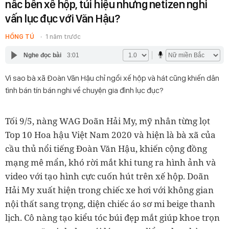
nấc bên xế hộp, túi hiệu nhưng netizen nghi
vấn lục đục với Văn Hậu?
HỒNG TÚ
1 năm trước
Nghe đọc bài
3:01
Vì sao bà xã Đoàn Văn Hậu chỉ ngồi xế hộp và hát cũng khiến dân
tình bán tín bán nghi về chuyện gia đình lục đục?
Tối 9/5, nàng WAG Doãn Hải My, mỹ nhân từng lọt
Top 10 Hoa hậu Việt Nam 2020 và hiện là bà xã của
cầu thủ nổi tiếng Đoàn Văn Hậu, khiến cộng đồng
mạng mê mẩn, khó rời mắt khi tung ra hình ảnh và
video với tạo hình cực cuốn hút trên xế hộp. Doãn
Hải My xuất hiện trong chiếc xe hơi với không gian
nội thất sang trọng, diện chiếc áo sơ mi beige thanh
lịch. Cô nàng tạo kiểu tóc búi đẹp mắt giúp khoe trọn