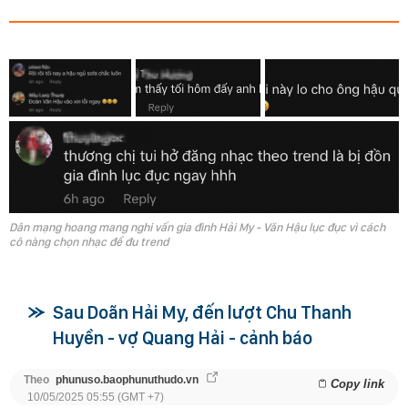
Dân mạng hoang mang nghi vấn gia đình Hải My - Văn Hậu lục đục vì cách
cô nàng chọn nhạc để đu trend
Sau Doãn Hải My, đến lượt Chu Thanh
Huyền - vợ Quang Hải - cảnh báo
Theo
phunuso.baophunuthudo.vn
Copy link
10/05/2025 05:55 (GMT +7)