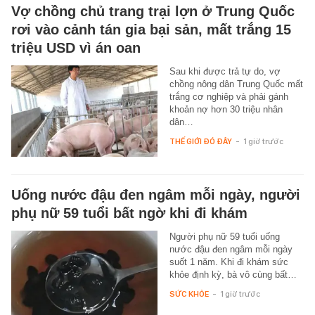
Vợ chồng chủ trang trại lợn ở Trung Quốc
rơi vào cảnh tán gia bại sản, mất trắng 15
triệu USD vì án oan
Sau khi được trả tự do, vợ
chồng nông dân Trung Quốc mất
trắng cơ nghiệp và phải gánh
khoản nợ hơn 30 triệu nhân
dân…
THẾ GIỚI ĐÓ ĐÂY
-
1 giờ trước
Uống nước đậu đen ngâm mỗi ngày, người
phụ nữ 59 tuổi bất ngờ khi đi khám
Người phụ nữ 59 tuổi uống
nước đậu đen ngâm mỗi ngày
suốt 1 năm. Khi đi khám sức
khỏe định kỳ, bà vô cùng bất…
SỨC KHỎE
-
1 giờ trước