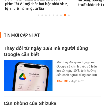
Vợ Song Joong K
phim Tết vì 1 mỹ nhân hot bậc nhất Vbiz,
trước khi dính tin
lộ hint rõ mồn một từ lâu
TIN MỚI CẬP NHẬT
Thay đổi từ ngày 10/8 mà người dùng
Google cần biết
Một thay đổi quan trọng của
Google sẽ chính thức có hiệu
lực từ ngày 10/8, ảnh hưởng
đến cách người dùng sao lưu…
TEK-LIFE
-
4 giờ trước
Căn phòng của Shizuka