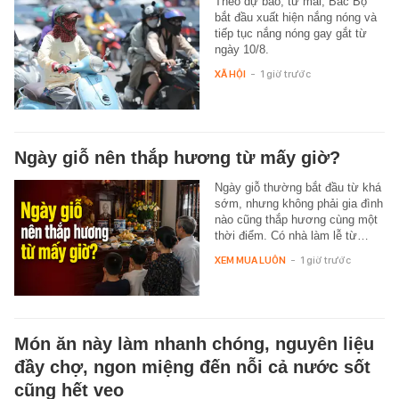
Theo dự báo, từ mai, Bắc Bộ
bắt đầu xuất hiện nắng nóng và
tiếp tục nắng nóng gay gắt từ
ngày 10/8.
XÃ HỘI
-
1 giờ trước
Ngày giỗ nên thắp hương từ mấy giờ?
Ngày giỗ thường bắt đầu từ khá
sớm, nhưng không phải gia đình
nào cũng thắp hương cùng một
thời điểm. Có nhà làm lễ từ…
XEM MUA LUÔN
-
1 giờ trước
Món ăn này làm nhanh chóng, nguyên liệu
đầy chợ, ngon miệng đến nỗi cả nước sốt
cũng hết veo