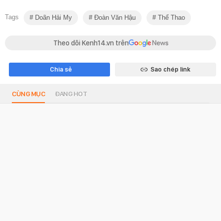
Tags
Doãn Hải My
Đoàn Văn Hậu
Thể Thao
Theo dõi Kenh14.vn trên
Chia sẻ
Sao chép link
CÙNG MỤC
ĐANG HOT