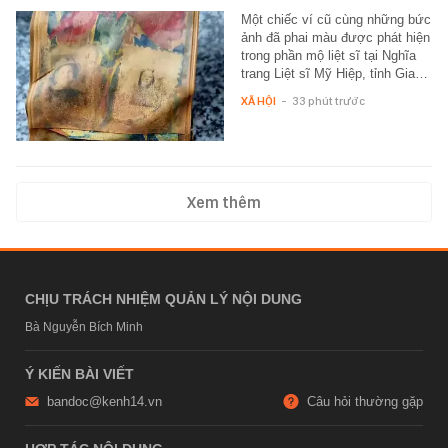
Một chiếc ví cũ cùng những bức
ảnh đã phai màu được phát hiện
trong phần mộ liệt sĩ tại Nghĩa
trang Liệt sĩ Mỹ Hiệp, tỉnh Gia…
XÃ HỘI
-
33 phút trước
Xem thêm
CHỊU TRÁCH NHIỆM QUẢN LÝ NỘI DUNG
Bà Nguyễn Bích Minh
Ý KIẾN BÀI VIẾT
bandoc@kenh14.vn
Câu hỏi thường gặp