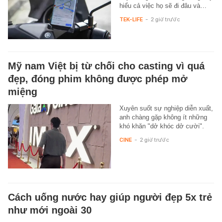
hiểu cả việc họ sẽ đi đâu và…
TEK-LIFE
-
2 giờ trước
Mỹ nam Việt bị từ chối cho casting vì quá
đẹp, đóng phim không được phép mở
miệng
Xuyên suốt sự nghiệp diễn xuất,
anh chàng gặp không ít những
khó khăn "dở khóc dở cười".
CINE
-
2 giờ trước
Cách uống nước hay giúp người đẹp 5x trẻ
như mới ngoài 30