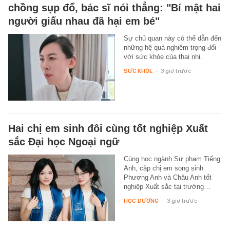
chồng sụp đổ, bác sĩ nói thẳng: "Bí mật hai
người giấu nhau đã hại em bé"
Sự chủ quan này có thể dẫn đến
những hệ quả nghiêm trọng đối
với sức khỏe của thai nhi.
SỨC KHỎE
-
3 giờ trước
Hai chị em sinh đôi cùng tốt nghiệp Xuất
sắc Đại học Ngoại ngữ
Cùng học ngành Sư phạm Tiếng
Anh, cặp chị em song sinh
Phương Anh và Châu Anh tốt
nghiệp Xuất sắc tại trường…
HỌC ĐƯỜNG
-
3 giờ trước