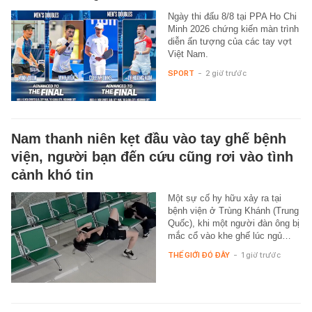
Ngày thi đấu 8/8 tại PPA Ho Chi
Minh 2026 chứng kiến màn trình
diễn ấn tượng của các tay vợt
Việt Nam.
SPORT
-
2 giờ trước
Nam thanh niên kẹt đầu vào tay ghế bệnh
viện, người bạn đến cứu cũng rơi vào tình
cảnh khó tin
Một sự cố hy hữu xảy ra tại
bệnh viện ở Trùng Khánh (Trung
Quốc), khi một người đàn ông bị
mắc cổ vào khe ghế lúc ngủ…
THẾ GIỚI ĐÓ ĐÂY
-
1 giờ trước