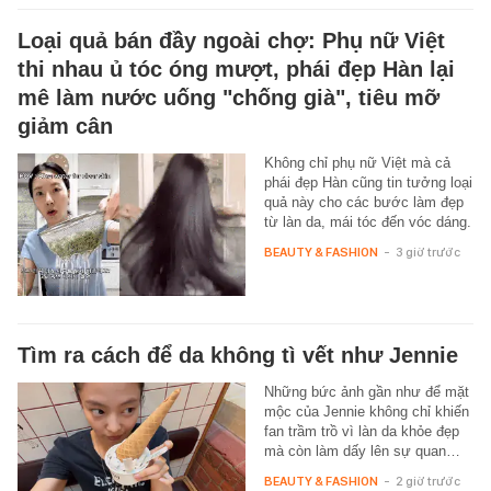
Loại quả bán đầy ngoài chợ: Phụ nữ Việt
thi nhau ủ tóc óng mượt, phái đẹp Hàn lại
mê làm nước uống "chống già", tiêu mỡ
giảm cân
Không chỉ phụ nữ Việt mà cả
phái đẹp Hàn cũng tin tưởng loại
quả này cho các bước làm đẹp
từ làn da, mái tóc đến vóc dáng.
BEAUTY & FASHION
-
3 giờ trước
Tìm ra cách để da không tì vết như Jennie
Những bức ảnh gần như để mặt
mộc của Jennie không chỉ khiến
fan trầm trồ vì làn da khỏe đẹp
mà còn làm dấy lên sự quan…
BEAUTY & FASHION
-
2 giờ trước