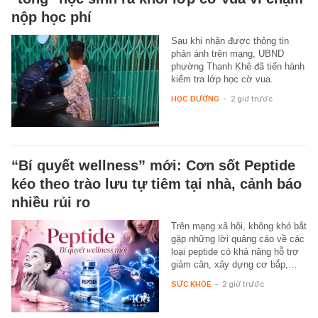
nộp học phí
Sau khi nhận được thông tin
phản ánh trên mạng, UBND
phường Thanh Khê đã tiến hành
kiểm tra lớp học cờ vua.
HỌC ĐƯỜNG
-
2 giờ trước
“Bí quyết wellness” mới: Cơn sốt Peptide
kéo theo trào lưu tự tiêm tại nhà, cảnh báo
nhiều rủi ro
Trên mạng xã hội, không khó bắt
gặp những lời quảng cáo về các
loại peptide có khả năng hỗ trợ
giảm cân, xây dựng cơ bắp,…
SỨC KHỎE
-
2 giờ trước