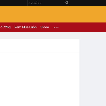
 đường
Xem Mua Luôn
Video