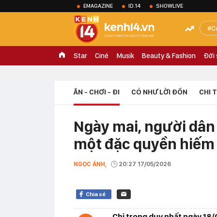
EMAGAZINE
ID.14
SHOWLIVE
C
Star
Ciné
Musik
Beauty & Fashion
Đời
ĂN - CHƠI - ĐI
CÓ NHƯ LỜI ĐỒN
CHI 
Ngày mai, người dân
một đặc quyền hiếm
NGỌC ÁNH,
20:27 17/05/2026
Chia sẻ
Chỉ trong duy nhất ngày 18