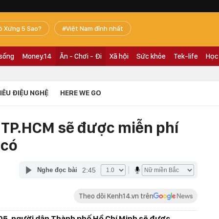
ó Xứng 5 Sao?
Việt Nam đỉnh nhất
 sống
Money.14
Ăn - Chơi - Đi
Xã hội
Sức khỏe
Tek-life
Học
TIÊU ĐIỆU NGHỆ
HERE WE GO
 TP.HCM sẽ được miễn phí
 có
2:45
Nghe đọc bài
Theo dõi Kenh14.vn trên
/05, người dân Thành phố Hồ Chí Minh sẽ được