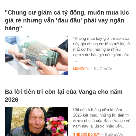
"Chung cư giảm cả tỷ đồng, muốn mua lúc
giá rẻ nhưng vẫn 'đau đầu' phải vay ngân
hàng"
"Không mua bây giờ thì sợ sau
này giá chung cư tăng trở lại, lỡ
mất cơ hội; mà nghe nhiều
người dự báo giá còn giảm nữa,
…
MONEY.14
-
5 giờ trước
Ba lời tiên tri còn lại của Vanga cho năm
2026
Chỉ còn 5 tháng nữa là năm
2026 kết thúc, những lời tiên tri
được cho là của Baba Vanga về
năm nay lại được nhắc đến.…
THẾ GIỚI ĐÓ ĐÂY
-
5 giờ trước