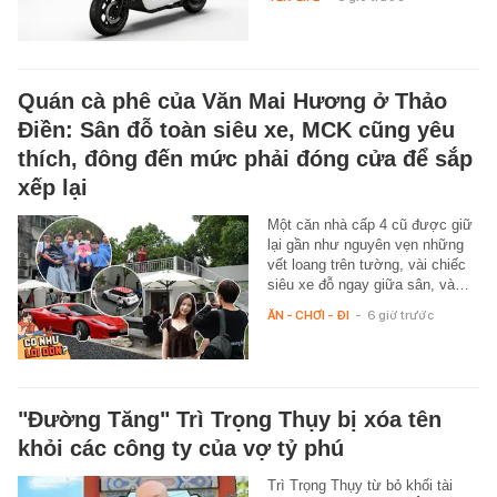
Quán cà phê của Văn Mai Hương ở Thảo
Điền: Sân đỗ toàn siêu xe, MCK cũng yêu
thích, đông đến mức phải đóng cửa để sắp
xếp lại
Một căn nhà cấp 4 cũ được giữ
lại gần như nguyên vẹn những
vết loang trên tường, vài chiếc
siêu xe đỗ ngay giữa sân, và…
ĂN - CHƠI - ĐI
-
6 giờ trước
"Đường Tăng" Trì Trọng Thụy bị xóa tên
khỏi các công ty của vợ tỷ phú
Trì Trọng Thụy từ bỏ khối tài