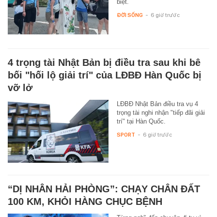
biệt.
ĐỜI SỐNG
-
6 giờ trước
4 trọng tài Nhật Bản bị điều tra sau khi bê
bối "hối lộ giải trí" của LĐBĐ Hàn Quốc bị
vỡ lở
LĐBĐ Nhật Bản điều tra vụ 4
trọng tài nghi nhận "tiếp đãi giải
trí" tại Hàn Quốc.
SPORT
-
6 giờ trước
“DỊ NHÂN HẢI PHÒNG”: CHẠY CHÂN ĐẤT
100 KM, KHỎI HÀNG CHỤC BỆNH