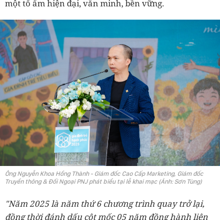
một tổ ấm hiện đại, văn minh, bền vững.
Ông Nguyễn Khoa Hồng Thành - Giám đốc Cao Cấp Marketing, Giám đốc
Truyền thông & Đối Ngoại PNJ phát biểu tại lễ khai mạc (Ảnh: Sơn Tùng)
"Năm 2025 là năm thứ 6 chương trình quay trở lại,
đồng thời đánh dấu cột mốc 05 năm đồng hành liên