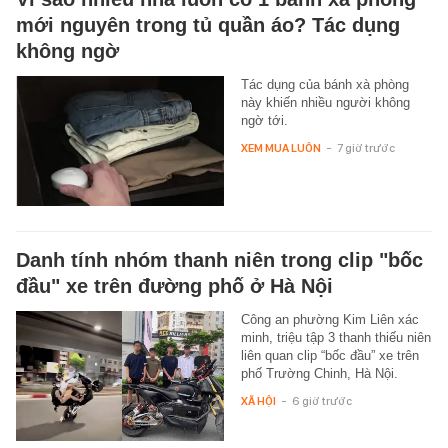
mới nguyên trong tủ quần áo? Tác dụng
không ngờ
Tác dụng của bánh xà phòng
này khiến nhiều người không
ngờ tới.
XEM MUA LUÔN
-
7 giờ trước
Danh tính nhóm thanh niên trong clip "bốc
đầu" xe trên đường phố ở Hà Nội
Công an phường Kim Liên xác
minh, triệu tập 3 thanh thiếu niên
liên quan clip “bốc đầu” xe trên
phố Trường Chinh, Hà Nội.
XÃ HỘI
-
6 giờ trước