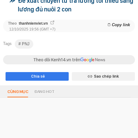
Đề xuất chuyển từ trả lương tối thiểu sang
lương đủ nuôi 2 con
Theo
thanhnienviet.vn
Copy link
12/10/2025 19:56 (GMT +7)
Tags
PNJ
Theo dõi Kenh14.vn trên
Chia sẻ
Sao chép link
CÙNG MỤC
ĐANG HOT