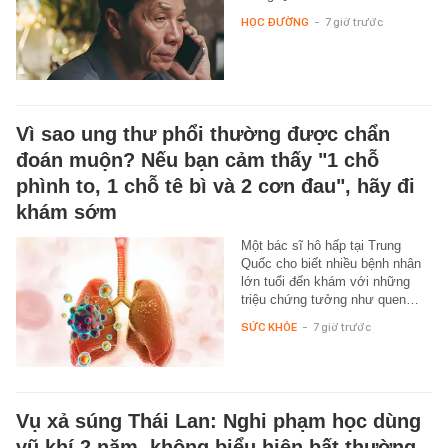
HỌC ĐƯỜNG
-
7 giờ trước
Vì sao ung thư phổi thường được chẩn
đoán muộn? Nếu bạn cảm thấy "1 chỗ
phình to, 1 chỗ tê bì và 2 cơn đau", hãy đi
khám sớm
Một bác sĩ hô hấp tại Trung
Quốc cho biết nhiều bệnh nhân
lớn tuổi đến khám với những
triệu chứng tưởng như quen…
SỨC KHỎE
-
7 giờ trước
Vụ xả súng Thái Lan: Nghi phạm học dùng
vũ khí 2 năm, không biểu hiện bất thường