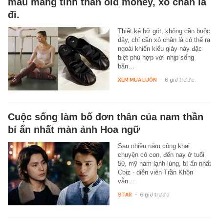
mẫu mang tinh thần old money, xỏ chân là
đi.
Thiết kế hở gót, không cần buộc
dây, chỉ cần xỏ chân là có thể ra
ngoài khiến kiểu giày này đặc
biệt phù hợp với nhịp sống
bận…
XEM MUA LUÔN
-
6 giờ trước
Cuộc sống làm bố đơn thân của nam thần
bí ẩn nhất màn ảnh Hoa ngữ
Sau nhiều năm công khai
chuyện có con, đến nay ở tuổi
50, mỹ nam lạnh lùng, bí ẩn nhất
Cbiz - diễn viên Trần Khôn
vẫn…
STAR
-
6 giờ trước