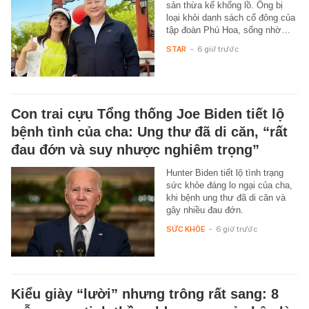
sản thừa kế khổng lồ. Ông bị
loại khỏi danh sách cổ đông của
tập đoàn Phú Hoa, sống nhờ…
STAR
-
6 giờ trước
Con trai cựu Tổng thống Joe Biden tiết lộ
bệnh tình của cha: Ung thư đã di căn, “rất
đau đớn và suy nhược nghiêm trọng”
Hunter Biden tiết lộ tình trạng
sức khỏe đáng lo ngại của cha,
khi bệnh ung thư đã di căn và
gây nhiều đau đớn.
SỨC KHỎE
-
6 giờ trước
Kiểu giày “lười” nhưng trông rất sang: 8