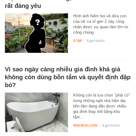
rất đáng yêu
Hình ảnh hiếm hoi về đứa con
của nữ ca sĩ gen Z này cũng
nhận được sự quan tâm lớn từ
công chúng.
STAR
-
5 giờ trước
Vì sao ngày càng nhiều gia đình khá giả
không còn dùng bồn tắm và quyết định đập
bỏ?
Không còn là lựa chọn "phải có"
trong những ngôi nhà hiện đại,
bồn tắm đang dần được nhiều
gia đình thay thế bằng khu
tắm…
XEM MUA LUÔN
-
5 giờ trước