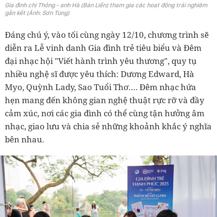
Gia đình chị Thông - anh Hà (Bản Liền) tham gia các hoạt động trải nghiệm
gắn kết (Ảnh: Sơn Tùng)
Đáng chú ý, vào tối cùng ngày 12/10, chương trình sẽ
diễn ra Lễ vinh danh Gia đình trẻ tiêu biểu và Đêm
đại nhạc hội "Viết hành trình yêu thương", quy tụ
nhiều nghệ sĩ được yêu thích: Dương Edward, Hà
Myo, Quỳnh Lady, Sao Tuổi Thơ…. Đêm nhạc hứa
hẹn mang đến không gian nghệ thuật rực rỡ và đầy
cảm xúc, nơi các gia đình có thể cùng tận hưởng âm
nhạc, giao lưu và chia sẻ những khoảnh khắc ý nghĩa
bên nhau.