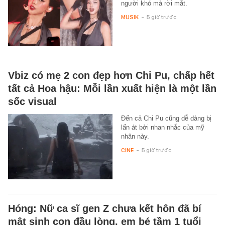
người khó mà rời mắt.
MUSIK
-
5 giờ trước
Vbiz có mẹ 2 con đẹp hơn Chi Pu, chấp hết
tất cả Hoa hậu: Mỗi lần xuất hiện là một lần
sốc visual
Đến cả Chi Pu cũng dễ dàng bị
lấn át bởi nhan nhắc của mỹ
nhân này.
CINE
-
5 giờ trước
Hóng: Nữ ca sĩ gen Z chưa kết hôn đã bí
mật sinh con đầu lòng, em bé tầm 1 tuổi