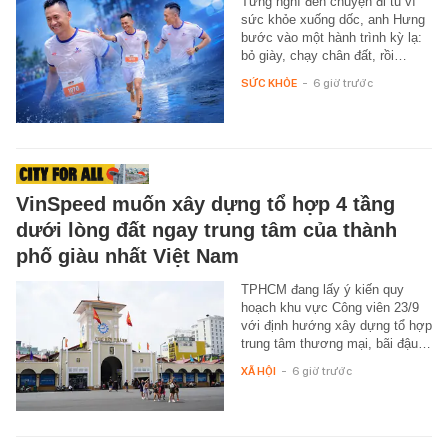
Từng nghĩ đến chuyện đi tu vì
sức khỏe xuống dốc, anh Hưng
bước vào một hành trình kỳ lạ:
bỏ giày, chạy chân đất, rồi…
SỨC KHỎE
-
6 giờ trước
VinSpeed muốn xây dựng tổ hợp 4 tầng
dưới lòng đất ngay trung tâm của thành
phố giàu nhất Việt Nam
TPHCM đang lấy ý kiến quy
hoạch khu vực Công viên 23/9
với định hướng xây dựng tổ hợp
trung tâm thương mại, bãi đậu…
XÃ HỘI
-
6 giờ trước