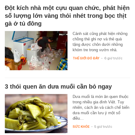
Đột kích nhà một cựu quan chức, phát hiện
số lượng lớn vàng thỏi nhét trong bọc thịt
gà ở tủ đông
Cảnh sát cũng phát hiện những
chồng thẻ ghi nợ và thẻ quà
tặng được chôn dưới những
khóm tre trong vườn nhà.
THẾ GIỚI ĐÓ ĐÂY
-
6 giờ trước
3 thói quen ăn dưa muối cần bỏ ngay
Dưa muối là món ăn quen thuộc
trong nhiều gia đình Việt. Tuy
nhiên, cách ăn và cách chế biến
dưa muối cần lưu ý một số
điều…
SỨC KHỎE
-
5 giờ trước