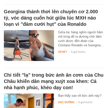
Georgina thảnh thơi lên chuyên cơ 2.000
tỷ, vóc dáng cuốn hút giữa lúc MXH náo
loạn vì "đám cưới hụt" của Ronaldo
Giữa lúc hàng nghìn người hâm
mộ từng đổ ra đường chờ đám
cưới được đồn đoán của
Cristiano Ronaldo và Georgina…
SPORT
-
5 giờ trước
Chi tiết "lạ" trong bức ảnh ăn cơm của Chu
Châu khiến dân mạng xuýt xoa khen: Cả
nhà hạnh phúc, khéo dạy con!
Bạn thấy sao về bức ảnh này?
HỌC ĐƯỜNG
-
5 giờ trước