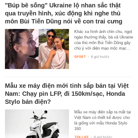
"Búp bê sống" Ukraine lộ nhan sắc thật
qua truyền hình, xúc động khi nghe thủ
môn Bùi Tiến Dũng nói về con trai cưng
Khác xa hình ảnh chỉn chu, ngọt
ngào thường thấy, bà xã Ukraine
của thủ môn Bùi Tiến Dũng gây
chú ý với diện mạo mộc mạc…
SPORT
-
6 giờ trước
Mẫu xe máy điện mới tinh sắp bán tại Việt
Nam: Chạy pin LFP, đi 150km/sạc, Honda
Stylo bản điện?
Mẫu xe máy điện sắp ra mắt tại
Việt Nam có thiết kế được cho
là giống với mẫu Honda Stylo
160.
TEK-LIFE
-
6 giờ trước