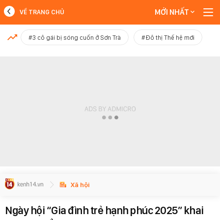
MỚI NHẤT
VỀ TRANG CHỦ
MỚI NHẤT
#3 cô gái bị sóng cuốn ở Sơn Trà
#Đô thị Thế hệ mới
Xem thêm
Xã hội
Ngày hội “Gia đình trẻ hạnh phúc 2025” khai