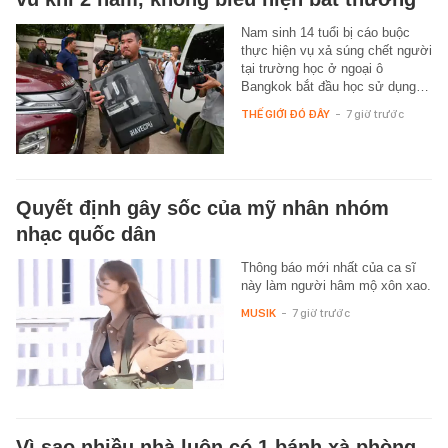
Nam sinh 14 tuổi bị cáo buộc
thực hiện vụ xả súng chết người
tại trường học ở ngoại ô
Bangkok bắt đầu học sử dụng…
THẾ GIỚI ĐÓ ĐÂY
-
7 giờ trước
Quyết định gây sốc của mỹ nhân nhóm
nhạc quốc dân
Thông báo mới nhất của ca sĩ
này làm người hâm mộ xôn xao.
MUSIK
-
7 giờ trước
Vì sao nhiều nhà luôn có 1 bánh xà phòng