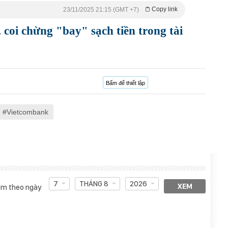
Copy link
23/11/2025 21:15 (GMT +7)
 coi chừng "bay" sạch tiền trong tài
Bấm để thiết lập
Vietcombank
7
THÁNG 8
2026
XEM
m theo ngày