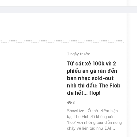
1 ngày trước
Từ cát xê 100k và 2
phiếu ăn gà rán đến
ban nhạc sold-out
nhà thi đấu: The Flob
đã hết… flop!
0
ShowLive · Ở thời điểm hiện
tại, The Flob đã không còn…
“flop” với những tour diễn riêng
cháy vé liên tục như ĐẠI…