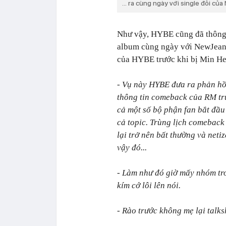
... ra cùng ngày với single đôi củ
Như vậy, HYBE cũng đã thông 
album cùng ngày với NewJeans.
của HYBE trước khi bị Min Hee
- Vụ
này HYBE đưa ra phản hồi 
thông tin comeback của RM tr
cả một số bộ phận fan bắt đầu
cả topic. T
rùng lịch comeback 
lại trở nên bất thường và neti
vậy đó...
-
Làm như đó giờ mấy nhóm tr
kím cớ lôi lên nói.
-
Rào trước không mẹ lại talks