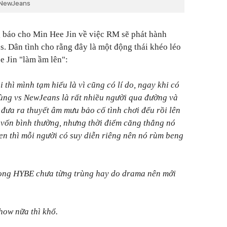
a NewJeans
báo cho Min Hee Jin về việc RM sẽ phát hành
 Dân tình cho rằng đây là một động thái khéo léo
 Jin "làm ầm lên":
thì mình tạm hiểu là vì cũng có lí do, ngay khi có
ùng vs NewJeans là rất nhiều người qua đường và
 đưa ra thuyết âm mưu bảo cố tình chơi đểu rồi lên
vốn bình thường, nhưng thời điểm căng thẳng nó
zen thì mỗi người có suy diễn riêng nên nó rùm beng
ong HYBE chưa từng trùng hay do drama nên mới
how nữa thì khổ.