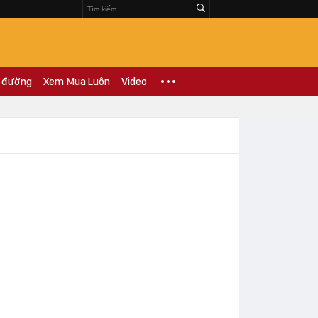
 đường
Xem Mua Luôn
Video