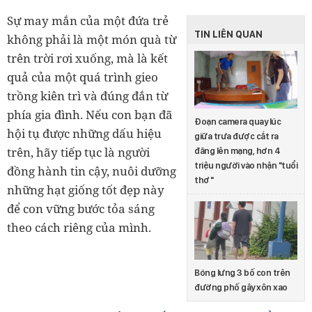
Sự may mắn của một đứa trẻ
TIN LIÊN QUAN
không phải là một món quà từ
trên trời rơi xuống, mà là kết
quả của một quá trình gieo
trồng kiên trì và đúng đắn từ
phía gia đình. Nếu con bạn đã
Đoạn camera quay lúc
hội tụ được những dấu hiệu
giữa trưa được cắt ra
trên, hãy tiếp tục là người
đăng lên mạng, hơn 4
triệu người vào nhận "tuổi
đồng hành tin cậy, nuôi dưỡng
thơ"
những hạt giống tốt đẹp này
để con vững bước tỏa sáng
theo cách riêng của mình.
Bóng lưng 3 bố con trên
đường phố gây xôn xao