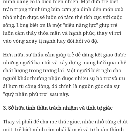
mình đang có là điều hiển nhiên. Một đứa trẻ biết
trân trọng từ những bữa cơm gia đình đến món quà
nhỏ nhận được sẽ luôn có tâm thế tích cực với cuộc
sống. Lòng biết ơn là một "siêu năng lực" giúp trẻ
luôn cảm thấy thỏa mãn và hạnh phúc, thay vì rơi
vào vòng xoáy tị nạnh hay đòi hỏi vô độ.
Hơn nữa, sự thấu cảm giúp trẻ dễ dàng kết giao được
những người bạn tốt và xây dựng mạng lưới quan hệ
chất lượng trong tương lai. Một người biết nghĩ cho
người khác thường nhận được nhiều sự hỗ trợ và ưu
ái hơn từ cộng đồng, đó chính là nguồn gốc của sự
"quý nhân phù trợ" sau này.
3. Sở hữu tinh thần trách nhiệm và tính tự giác
Thay vì phải để cha mẹ thúc giục, nhắc nhở từng chút
một, trẻ biết mình cần phải làm gì và tự hoàn thành