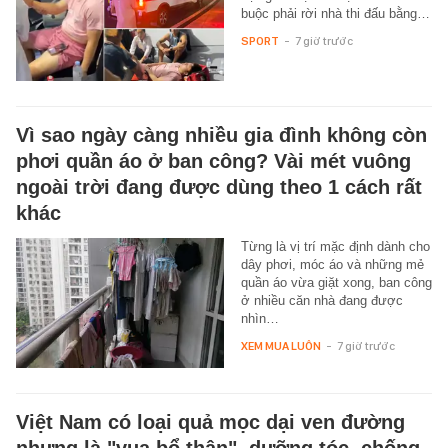
buộc phải rời nhà thi đấu bằng…
SPORT
-
7 giờ trước
Vì sao ngày càng nhiều gia đình không còn
phơi quần áo ở ban công? Vài mét vuông
ngoài trời đang được dùng theo 1 cách rất
khác
Từng là vị trí mặc định dành cho
dây phơi, móc áo và những mẻ
quần áo vừa giặt xong, ban công
ở nhiều căn nhà đang được
nhìn…
XEM MUA LUÔN
-
7 giờ trước
Việt Nam có loại quả mọc dại ven đường
nhưng là "vua bổ thận", dưỡng tóc, chống