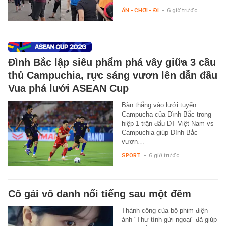
ĂN - CHƠI - ĐI
-
6 giờ trước
Đình Bắc lập siêu phẩm phá vây giữa 3 cầu
thủ Campuchia, rực sáng vươn lên dẫn đầu
Vua phá lưới ASEAN Cup
Bàn thắng vào lưới tuyển
Campucha của Đình Bắc trong
hiệp 1 trận đấu ĐT Việt Nam vs
Campuchia giúp Đình Bắc
vươn…
SPORT
-
6 giờ trước
Cô gái vô danh nổi tiếng sau một đêm
Thành công của bộ phim điện
ảnh "Thư tình gửi ngoại" đã giúp