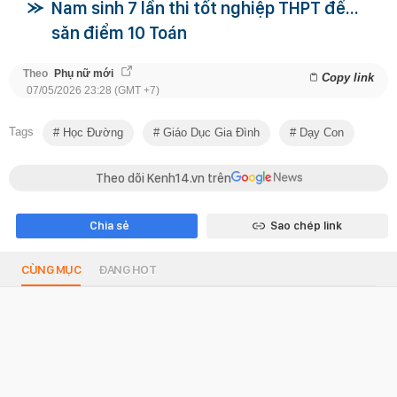
Nam sinh 7 lần thi tốt nghiệp THPT để…
săn điểm 10 Toán
Theo
Phụ nữ mới
Copy link
07/05/2026 23:28 (GMT +7)
Tags
Học Đường
Giáo Dục Gia Đình
Dạy Con
Theo dõi Kenh14.vn trên
Chia sẻ
Sao chép link
CÙNG MỤC
ĐANG HOT