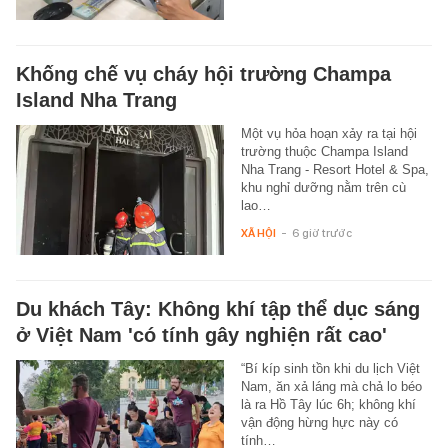
Khống chế vụ cháy hội trường Champa
Island Nha Trang
Một vụ hỏa hoạn xảy ra tại hội
trường thuộc Champa Island
Nha Trang - Resort Hotel & Spa,
khu nghỉ dưỡng nằm trên cù
lao…
XÃ HỘI
-
6 giờ trước
Du khách Tây: Không khí tập thể dục sáng
ở Việt Nam 'có tính gây nghiện rất cao'
“Bí kíp sinh tồn khi du lịch Việt
Nam, ăn xả láng mà chả lo béo
là ra Hồ Tây lúc 6h; không khí
vận động hừng hực này có
tính…