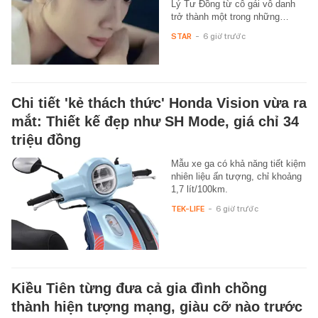
Lý Tư Đồng từ cô gái vô danh
trở thành một trong những…
STAR
-
6 giờ trước
Chi tiết 'kẻ thách thức' Honda Vision vừa ra
mắt: Thiết kế đẹp như SH Mode, giá chỉ 34
triệu đồng
Mẫu xe ga có khả năng tiết kiệm
nhiên liệu ấn tượng, chỉ khoảng
1,7 lít/100km.
TEK-LIFE
-
6 giờ trước
Kiều Tiên từng đưa cả gia đình chồng
thành hiện tượng mạng, giàu cỡ nào trước