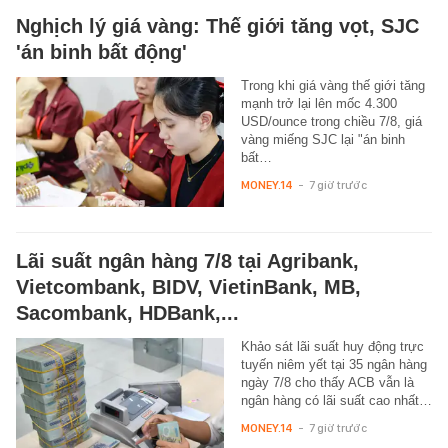
Nghịch lý giá vàng: Thế giới tăng vọt, SJC
'án binh bất động'
Trong khi giá vàng thế giới tăng
mạnh trở lại lên mốc 4.300
USD/ounce trong chiều 7/8, giá
vàng miếng SJC lại "án binh
bất…
MONEY.14
-
7 giờ trước
Lãi suất ngân hàng 7/8 tại Agribank,
Vietcombank, BIDV, VietinBank, MB,
Sacombank, HDBank,...
Khảo sát lãi suất huy động trực
tuyến niêm yết tại 35 ngân hàng
ngày 7/8 cho thấy ACB vẫn là
ngân hàng có lãi suất cao nhất…
MONEY.14
-
7 giờ trước