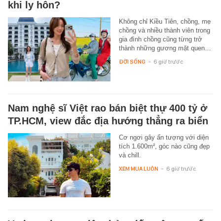
khi ly hôn?
Không chỉ Kiều Tiên, chồng, mẹ
chồng và nhiều thành viên trong
gia đình chồng cũng từng trở
thành những gương mặt quen…
ĐỜI SỐNG
-
6 giờ trước
Nam nghệ sĩ Việt rao bán biệt thự 400 tỷ ở
TP.HCM, view đắc địa hướng thẳng ra biển
Cơ ngơi gây ấn tượng với diện
tích 1.600m², góc nào cũng đẹp
và chill.
XEM MUA LUÔN
-
6 giờ trước