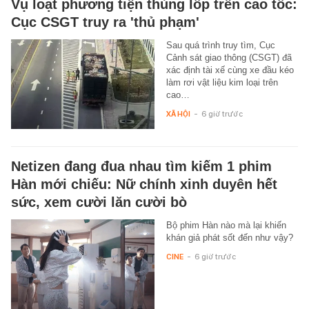
Vụ loạt phương tiện thủng lốp trên cao tốc:
Cục CSGT truy ra 'thủ phạm'
Sau quá trình truy tìm, Cục
Cảnh sát giao thông (CSGT) đã
xác định tài xế cùng xe đầu kéo
làm rơi vật liệu kim loại trên
cao…
XÃ HỘI
-
6 giờ trước
Netizen đang đua nhau tìm kiếm 1 phim
Hàn mới chiếu: Nữ chính xinh duyên hết
sức, xem cười lăn cười bò
Bộ phim Hàn nào mà lại khiến
khán giả phát sốt đến như vậy?
CINE
-
6 giờ trước