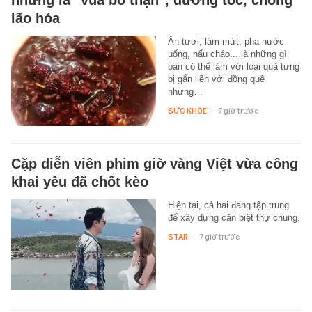
lão hóa
Ăn tươi, làm mứt, pha nước
uống, nấu cháo... là những gì
bạn có thể làm với loại quả từng
bị gắn liền với đồng quê
nhưng…
SỨC KHỎE
-
7 giờ trước
Cặp diễn viên phim giờ vàng Việt vừa công
khai yêu đã chốt kèo
Hiện tại, cả hai đang tập trung
để xây dựng căn biệt thự chung.
STAR
-
7 giờ trước