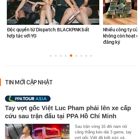
Độc quyền từ Dispatch: BLACKPINK bất
Nhiều công ty c
hợp tác với YG
không còn hoạt đ
đăng ký
TIN MỚI CẬP NHẬT
Tay vợt gốc Việt Luc Pham phải lên xe cấp
cứu sau trận đấu tại PPA Hồ Chí Minh
Sau trận vòng 16 đôi nam nữ
căng thẳng kéo dài 3 game, tay
vợt gốc Việt đã kiệt sức và