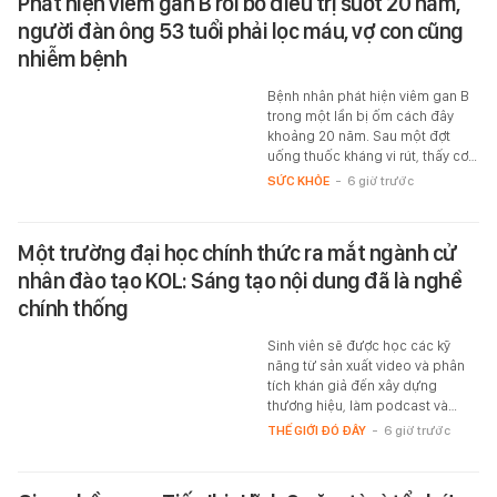
Phát hiện viêm gan B rồi bỏ điều trị suốt 20 năm,
người đàn ông 53 tuổi phải lọc máu, vợ con cũng
nhiễm bệnh
Bệnh nhân phát hiện viêm gan B
trong một lần bị ốm cách đây
khoảng 20 năm. Sau một đợt
uống thuốc kháng vi rút, thấy cơ…
SỨC KHỎE
-
6 giờ trước
Một trường đại học chính thức ra mắt ngành cử
nhân đào tạo KOL: Sáng tạo nội dung đã là nghề
chính thống
Sinh viên sẽ được học các kỹ
năng từ sản xuất video và phân
tích khán giả đến xây dựng
thương hiệu, làm podcast và…
THẾ GIỚI ĐÓ ĐÂY
-
6 giờ trước