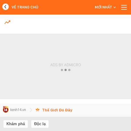
VỀ TRANG CHỦ
MỚI NHẤT
MỚI NHẤT
Xem thêm
Thế Giới Đó Đây
Khám phá
Độc lạ