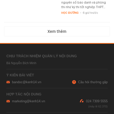
nguyên số báo danh và phòng
thi như kỳ thi tốt nghiệp THPT…
HỌC ĐƯỜNG
-
6 giờ trước
Xem thêm
CHỊU TRÁCH NHIỆM QUẢN LÝ NỘI DUNG
Bà Nguyễn Bích Minh
Ý KIẾN BÀI VIẾT
bandoc@kenh14.vn
Câu hỏi thường gặp
HỢP TÁC NỘI DUNG
marketing@kenh14.vn
024 7309 5555