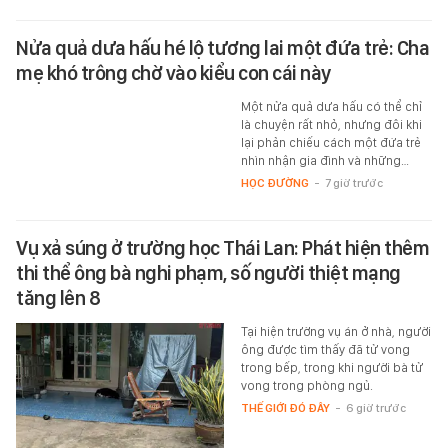
Nửa quả dưa hấu hé lộ tương lai một đứa trẻ: Cha
mẹ khó trông chờ vào kiểu con cái này
Một nửa quả dưa hấu có thể chỉ
là chuyện rất nhỏ, nhưng đôi khi
lại phản chiếu cách một đứa trẻ
nhìn nhận gia đình và những…
HỌC ĐƯỜNG
-
7 giờ trước
Vụ xả súng ở trường học Thái Lan: Phát hiện thêm
thi thể ông bà nghi phạm, số người thiệt mạng
tăng lên 8
Tại hiện trường vụ án ở nhà, người
ông được tìm thấy đã tử vong
trong bếp, trong khi người bà tử
vong trong phòng ngủ.
THẾ GIỚI ĐÓ ĐÂY
-
6 giờ trước