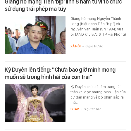
Giang hồ mạng Tiến 'bịp' lĩnh 8 năm tù vì tổ chức
sử dụng trái phép ma túy
Giang hồ mạng Nguyễn Thành
Long (biệt danh Tiến "bịp") và
Nguyễn Văn Tuấn (SN 1984) vừa
bị TAND khu vực 6 (TP Hải Phòng)
…
XÃ HỘI
-
6 giờ trước
Kỳ Duyên lên tiếng: "Chưa bao giờ mình mong
muốn sẽ trong hình hài của con trai"
Kỳ Duyên chia sẻ tâm trạng tủi
thân khi đọc những bình luận của
cư dân mạng về bộ phim sắp ra
mắt.
STAR
-
6 giờ trước