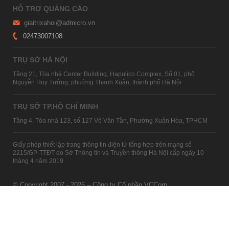
HỖ TRỢ QUẢNG CÁO
giaitrixahoi@admicro.vn
02473007108
TRỤ SỞ HÀ NỘI
Tầng 21, Tòa nhà Center Building, Hapulico Complex, Số 01, phố
Nguyễn Huy Tưởng, phường Thanh Xuân, thành phố Hà Nội
TRỤ SỞ TP.HỒ CHÍ MINH
Tầng 4, Tòa nhà 123, số 127 Võ Văn Tần, Phường Xuân Hòa, TPHCM
Giấy phép thiết lập trang thông tin điện tử tổng hợp trên mạng số
2215/GP-TTĐT do Sở Thông tin và Truyền thông Hà Nội cấp ngày 10
tháng 4 năm 2019
© Copyright 2007 - 2026 – Công ty Cổ phần VCCorp
Xem bản Desktop