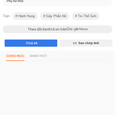
Phụ nữ mới
Tags
Hành Hung
Gây Phẫn Nộ
Tin Thế Giới
Theo dõi Kenh14.vn trên
Chia sẻ
Sao chép link
CÙNG MỤC
ĐANG HOT