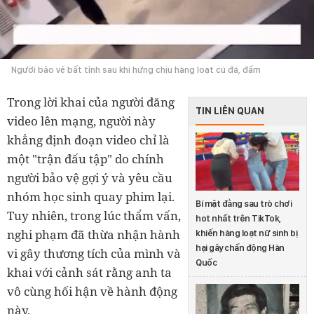
Người bảo vệ bất tỉnh sau khi hứng chịu hàng loạt cú đá, đấm
Trong lời khai của người đăng
TIN LIÊN QUAN
video lên mạng, người này
khẳng định đoạn video chỉ là
một "trận đấu tập" do chính
người bảo vệ gợi ý và yêu cầu
nhóm học sinh quay phim lại.
Bí mật đằng sau trò chơi
Tuy nhiên, trong lúc thẩm vấn,
hot nhất trên TikTok,
nghi phạm đã thừa nhận hành
khiến hàng loạt nữ sinh bị
hại gây chấn động Hàn
vi gây thương tích của mình và
Quốc
khai với cảnh sát rằng anh ta
vô cùng hối hận về hành động
này.