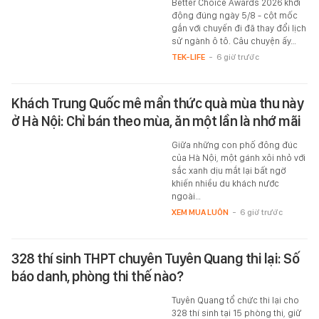
Better Choice Awards 2026 khởi
động đúng ngày 5/8 - cột mốc
gắn với chuyến đi đã thay đổi lịch
sử ngành ô tô. Câu chuyện ấy…
TEK-LIFE
-
6 giờ trước
Khách Trung Quốc mê mẩn thức quà mùa thu này
ở Hà Nội: Chỉ bán theo mùa, ăn một lần là nhớ mãi
Giữa những con phố đông đúc
của Hà Nội, một gánh xôi nhỏ với
sắc xanh dịu mắt lại bất ngờ
khiến nhiều du khách nước
ngoài…
XEM MUA LUÔN
-
6 giờ trước
328 thí sinh THPT chuyên Tuyên Quang thi lại: Số
báo danh, phòng thi thế nào?
Tuyên Quang tổ chức thi lại cho
328 thí sinh tại 15 phòng thi, giữ