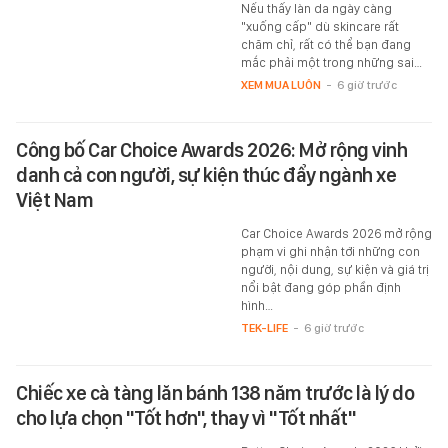
Nếu thấy làn da ngày càng
"xuống cấp" dù skincare rất
chăm chỉ, rất có thể bạn đang
mắc phải một trong những sai…
XEM MUA LUÔN
-
6 giờ trước
Công bố Car Choice Awards 2026: Mở rộng vinh
danh cả con người, sự kiện thúc đẩy ngành xe
Việt Nam
Car Choice Awards 2026 mở rộng
phạm vi ghi nhận tới những con
người, nội dung, sự kiện và giá trị
nổi bật đang góp phần định
hình…
TEK-LIFE
-
6 giờ trước
Chiếc xe cà tàng lăn bánh 138 năm trước là lý do
cho lựa chọn "Tốt hơn", thay vì "Tốt nhất"