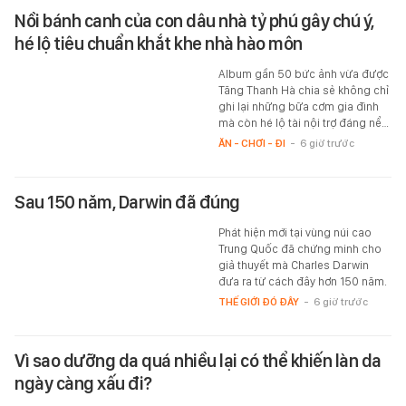
Nồi bánh canh của con dâu nhà tỷ phú gây chú ý,
hé lộ tiêu chuẩn khắt khe nhà hào môn
Album gần 50 bức ảnh vừa được
Tăng Thanh Hà chia sẻ không chỉ
ghi lại những bữa cơm gia đình
mà còn hé lộ tài nội trợ đáng nể…
ĂN - CHƠI - ĐI
-
6 giờ trước
Sau 150 năm, Darwin đã đúng
Phát hiện mới tại vùng núi cao
Trung Quốc đã chứng minh cho
giả thuyết mà Charles Darwin
đưa ra từ cách đây hơn 150 năm.
THẾ GIỚI ĐÓ ĐÂY
-
6 giờ trước
Vì sao dưỡng da quá nhiều lại có thể khiến làn da
ngày càng xấu đi?