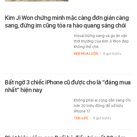
Kim Ji Won chứng minh mặc càng đơn giản càng
sang, đứng im cũng tỏa ra hào quang sáng chói
Visual bừng sáng và gu ăn vận
thời thượng của Kim Ji Won đẹp
không thể chê.
XEM MUA LUÔN
-
6 giờ trước
Bất ngờ 3 chiếc iPhone cũ được cho là “đáng mua
nhất” hiện nay
Không phải ai cũng sẵn sàng chi
hơn 20 triệu đồng để sở hữu
iPhone 17.
TEK-LIFE
-
6 giờ trước