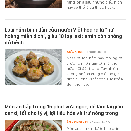
rằng, phía sau những biểu hiện
này có thể là sự thiếu hụt kali.
Loại nấm bình dân của người Việt hóa ra là “nữ
hoàng miễn dịch”, giàu 18 loại axit amin còn phòng
đủ bệnh
SỨC KHỎE
- 1 năm trước
Nhắc tới loại nấm này, mọi người
thường nhớ ngay tới mùi thơm
nức mũi đặc trưng. Tuy nhiên,
không phải ai cũng biết nó giàu
dinh dưỡng và tốt cho sức khỏe
đến thế nào.
Món ăn hấp trong 15 phút vừa ngon, dễ làm lại giàu
canxi, tốt cho tỳ vị, lợi tiêu hóa và trừ nóng trong
ĂN - CHƠI - ĐI
- 1 năm trước
Món ăn sau khi được hấp chín,