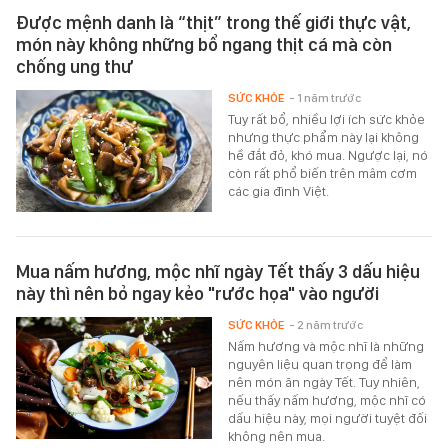
Được mệnh danh là “thịt” trong thế giới thực vật,
món này không những bổ ngang thịt cá mà còn
chống ung thư
SỨC KHỎE
- 1 năm trước
Tuy rất bổ, nhiều lợi ích sức khỏe
nhưng thực phẩm này lại không
hề đắt đỏ, khó mua. Ngược lại, nó
còn rất phổ biến trên mâm cơm
các gia đình Việt.
Mua nấm hương, mộc nhĩ ngày Tết thấy 3 dấu hiệu
này thì nên bỏ ngay kẻo "rước họa" vào người
SỨC KHỎE
- 2 năm trước
Nấm hương và mộc nhĩ là những
nguyên liệu quan trọng để làm
nên món ăn ngày Tết. Tuy nhiên,
nếu thấy nấm hương, mộc nhĩ có
dấu hiệu này, mọi người tuyệt đối
không nên mua.