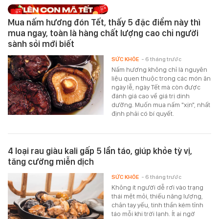
Mua nấm hương đón Tết, thấy 5 đặc điểm này thì
mua ngay, toàn là hàng chất lượng cao chỉ người
sành sỏi mới biết
SỨC KHỎE
- 6 tháng trước
Nấm hương không chỉ là nguyên
liệu quen thuộc trong các món ăn
ngày lễ, ngày Tết mà còn được
đánh giá cao về giá trị dinh
dưỡng. Muốn mua nấm "xịn", nhất
định phải có bí quyết.
4 loại rau giàu kali gấp 5 lần táo, giúp khỏe tỳ vị,
tăng cường miễn dịch
SỨC KHỎE
- 6 tháng trước
Không ít người dễ rơi vào trạng
thái mệt mỏi, thiếu năng lượng,
chân tay yếu, tinh thần kém tỉnh
táo mỗi khi trời lạnh. Ít ai ngờ