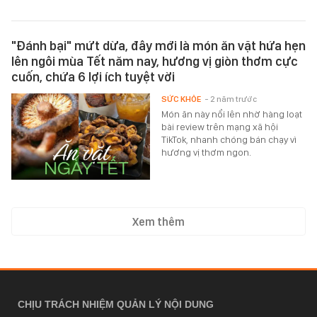
"Đánh bại" mứt dừa, đây mới là món ăn vặt hứa hẹn
lên ngôi mùa Tết năm nay, hương vị giòn thơm cực
cuốn, chứa 6 lợi ích tuyệt vời
SỨC KHỎE
- 2 năm trước
Món ăn này nổi lên nhờ hàng loạt
bài review trên mạng xã hội
TikTok, nhanh chóng bán chạy vì
hương vị thơm ngon.
Xem thêm
CHỊU TRÁCH NHIỆM QUẢN LÝ NỘI DUNG