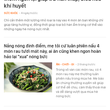
khí huyết
SỨC KHỎE
- 4 ngày trước
Chỉ cần thêm một lượng nhỏ loại lá này vào 4 món ăn bạn không chỉ
giúp tăng hương vị, đồng thời giúp loại bỏ hàn ẩm trong cơ thể vào
những ngày hè nóng nực nhất.
Nắng nóng đỉnh điểm, mẹ tôi cứ luân phiên nấu 4
món rau tươi mát này, ai ăn cũng khen ngon hoàn
hảo lại "xua" nóng bức
ĂN - CHƠI - ĐI
- 2 tháng trước
Trong vô vàn các món rau, có 4
món rau này mẹ thường luân
phiên nấu trong mùa hè. Mẹ bảo
ăn chúng thường xuyên sẽ giúp
cơ thể dễ chịu, cảm thấy thoải mái
và dễ dàng vượt qua mùa hè
nóng bức.