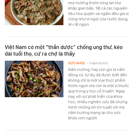
mùi hương thơm lừng lan tỏa
khắp gian bếp. Tất cả các nguyên
liệu hòa quyện và ngấm đều gia vị
cũng như vị ngọt của nước dùng,
ăn rất ngon.
Việt Nam có một "thần dược” chống ung thư, kéo
dài tuổi thọ, cứ ra chợ là thấy
SỨC KHỎE
- 1 năm trước
Nấm hương, hay còn gọi là nấm
đông cô, từ lâu đã được biết đến
không chỉ là một loại thực phẩm
thơm ngon mà còn là một vị thuốc
quý trong y học cổ truyền. Ngày
nay, với sự phát triển của khoa
học, nhiều nghiên cứu đã chứng
minh những lợi ích tuyệt vời mà
nấm hương mang lại cho sức
khỏe con người.