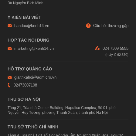
Bà Nguyễn Bích Minh
Ý KIẾN BÀI VIẾT
bandoc@kenh14.vn
Câu hỏi thường gặp
HỢP TÁC NỘI DUNG
marketing@kenh14.vn
024 7309 5555
HỖ TRỢ QUẢNG CÁO
giaitrixahoi@admicro.vn
02473007108
TRỤ SỞ HÀ NỘI
Tầng 21, Tòa nhà Center Building, Hapulico Complex, Số 01, phố
Nguyễn Huy Tưởng, phường Thanh Xuân, thành phố Hà Nội
TRỤ SỞ TP.HỒ CHÍ MINH
Tầng 4, Tòa nhà 123, số 127 Võ Văn Tần, Phường Xuân Hòa, TPHCM