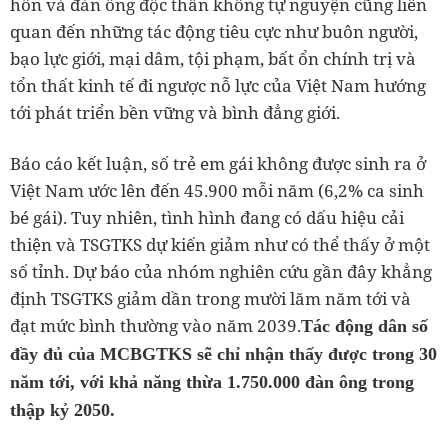
hôn và đàn ông độc thân không tự nguyện cũng liên
quan đến những tác động tiêu cực như buôn người,
bạo lực giới, mại dâm, tội phạm, bất ổn chính trị và
tổn thất kinh tế đi ngược nỗ lực của Việt Nam hướng
tới phát triển bền vững và bình đẳng giới.
Báo cáo kết luận, số trẻ em gái không được sinh ra ở
Việt Nam ước lên đến 45.900 mỗi năm (6,2% ca sinh
bé gái). Tuy nhiên, tình hình đang có dấu hiệu cải
thiện và TSGTKS dự kiến giảm như có thể thấy ở một
số tỉnh. Dự báo của nhóm nghiên cứu gần đây khẳng
định TSGTKS giảm dần trong mười lăm năm tới và
đạt mức bình thường vào năm 2039.
Tác động dân số
đầy đủ của MCBGTKS sẽ chỉ nhận thấy được trong 30
năm tới, với khả năng thừa 1.750.000 đàn ông trong
thập kỷ 2050.