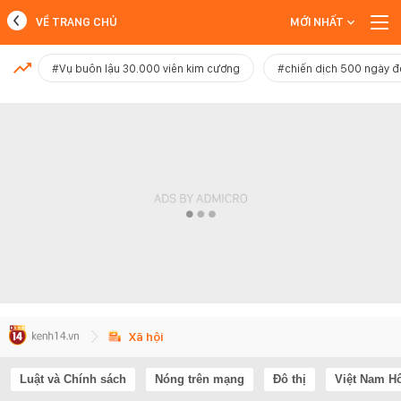
VỀ TRANG CHỦ
MỚI NHẤT
MỚI NHẤT
#Vụ buôn lậu 30.000 viên kim cương
#chiến dịch 500 ngày 
Xem thêm
Xã hội
Luật và Chính sách
Nóng trên mạng
Đô thị
Việt Nam H