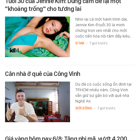
Tuổi 30 của Jennie Kim: Dũng cảm để lại một
"khoảng trống" cho tương lai
Nhìn lại cả một hành trình dài,
Jennie Kim ở tuổi 30 là minh
chứng trọn vẹn nhất cho một
cuộc tiến hóa nội tâm đầy kiêu…
STAR
-
7 giờ trước
Căn nhà ở quê của Công Vinh
Dù đã có cuộc sống ổn định tại
TP.HCM nhiều năm, Công Vinh
vẫn giữ sự gắn bó với quê nhà
Nghệ An.
ĐỜI SỐNG
-
7 giờ trước
Giá vàng hôm nay 6/8: Tăng phi mã, vượt 4.200