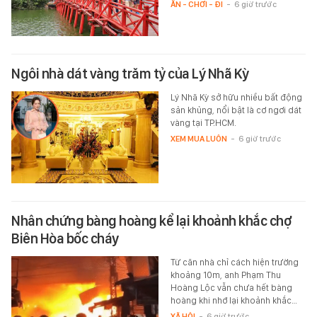
ĂN - CHƠI - ĐI
-
6 giờ trước
Ngôi nhà dát vàng trăm tỷ của Lý Nhã Kỳ
Lý Nhã Kỳ sở hữu nhiều bất động
sản khủng, nổi bật là cơ ngơi dát
vàng tại TP.HCM.
XEM MUA LUÔN
-
6 giờ trước
Nhân chứng bàng hoàng kể lại khoảnh khắc chợ
Biên Hòa bốc cháy
Từ căn nhà chỉ cách hiện trường
khoảng 10m, anh Phạm Thu
Hoàng Lộc vẫn chưa hết bàng
hoàng khi nhớ lại khoảnh khắc…
XÃ HỘI
-
6 giờ trước