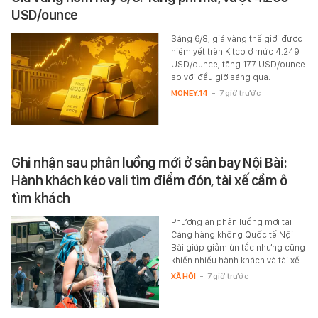
USD/ounce
Sáng 6/8, giá vàng thế giới được
niêm yết trên Kitco ở mức 4.249
USD/ounce, tăng 177 USD/ounce
so với đầu giờ sáng qua.
MONEY.14
-
7 giờ trước
Ghi nhận sau phân luồng mới ở sân bay Nội Bài:
Hành khách kéo vali tìm điểm đón, tài xế cầm ô
tìm khách
Phương án phân luồng mới tại
Cảng hàng không Quốc tế Nội
Bài giúp giảm ùn tắc nhưng cũng
khiến nhiều hành khách và tài xế…
XÃ HỘI
-
7 giờ trước