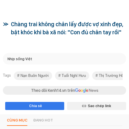
Chàng trai không chân lấy được vợ xinh đẹp,
bật khóc khi bà xã nói: "Con đủ chân tay rồi"
Nhịp sống Việt
Tags
Nạn Buôn Người
Tuổi Nghỉ Hưu
Thị Trường Hôn 
Theo dõi Kenh14.vn trên
Chia sẻ
Sao chép link
CÙNG MỤC
ĐANG HOT