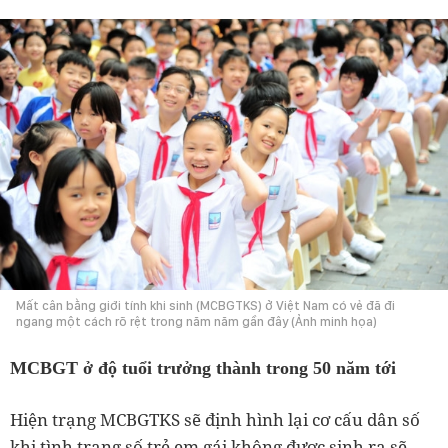
Mất cân bằng giới tính khi sinh (MCBGTKS) ở Việt Nam có vẻ đã đi
ngang một cách rõ rệt trong năm năm gần đây (Ảnh minh họa)
MCBGT ở độ tuổi trưởng thành trong 50 năm tới
Hiện trạng MCBGTKS sẽ định hình lại cơ cấu dân số
khi tình trạng số trẻ em gái không được sinh ra sẽ