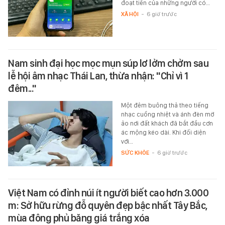
đoạt tiền của những người có…
XÃ HỘI
-
6 giờ trước
Nam sinh đại học mọc mụn súp lơ lởm chởm sau
lễ hội âm nhạc Thái Lan, thừa nhận: "Chỉ vì 1
đêm..."
Một đêm buông thả theo tiếng
nhạc cuồng nhiệt và ánh đèn mờ
ảo nơi đất khách đã bắt đầu cơn
ác mộng kéo dài. Khi đối diện
với…
SỨC KHỎE
-
6 giờ trước
Việt Nam có đỉnh núi ít người biết cao hơn 3.000
m: Sở hữu rừng đỗ quyên đẹp bậc nhất Tây Bắc,
mùa đông phủ băng giá trắng xóa