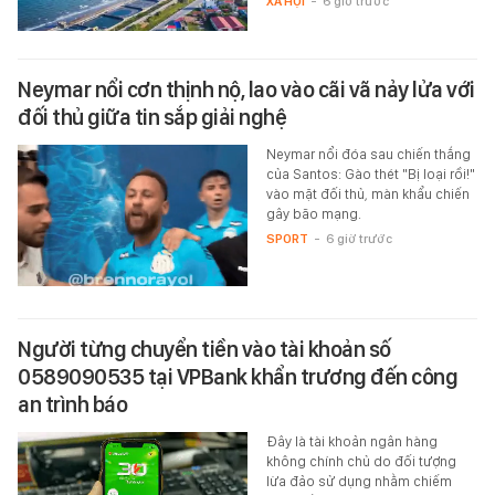
XÃ HỘI
-
6 giờ trước
Neymar nổi cơn thịnh nộ, lao vào cãi vã nảy lửa với
đối thủ giữa tin sắp giải nghệ
Neymar nổi đóa sau chiến thắng
của Santos: Gào thét "Bị loại rồi!"
vào mặt đối thủ, màn khẩu chiến
gây bão mạng.
SPORT
-
6 giờ trước
Người từng chuyển tiền vào tài khoản số
0589090535 tại VPBank khẩn trương đến công
an trình báo
Đây là tài khoản ngân hàng
không chính chủ do đối tượng
lừa đảo sử dụng nhằm chiếm