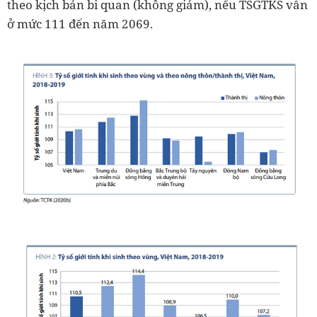
theo kịch bản bi quan (không giảm), nếu TSGTKS vẫn
ở mức 111 đến năm 2069.