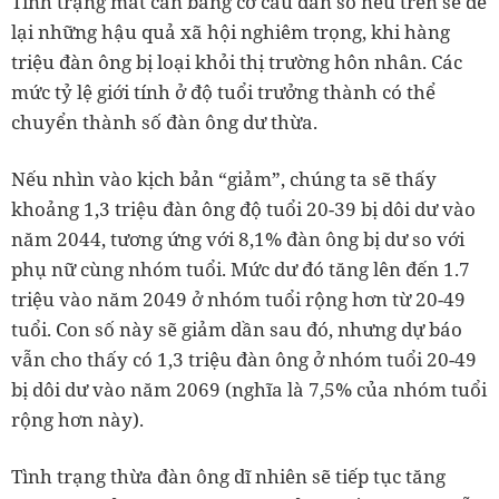
Tình trạng mất cân bằng cơ cấu dân số nêu trên sẽ để
lại những hậu quả xã hội nghiêm trọng, khi hàng
triệu đàn ông bị loại khỏi thị trường hôn nhân. Các
mức tỷ lệ giới tính ở độ tuổi trưởng thành có thể
chuyển thành số đàn ông dư thừa.
Nếu nhìn vào kịch bản “giảm”, chúng ta sẽ thấy
khoảng 1,3 triệu đàn ông độ tuổi 20-39 bị dôi dư vào
năm 2044, tương ứng với 8,1% đàn ông bị dư so với
phụ nữ cùng nhóm tuổi. Mức dư đó tăng lên đến 1.7
triệu vào năm 2049 ở nhóm tuổi rộng hơn từ 20-49
tuổi. Con số này sẽ giảm dần sau đó, nhưng dự báo
vẫn cho thấy có 1,3 triệu đàn ông ở nhóm tuổi 20-49
bị dôi dư vào năm 2069 (nghĩa là 7,5% của nhóm tuổi
rộng hơn này).
Tình trạng thừa đàn ông dĩ nhiên sẽ tiếp tục tăng