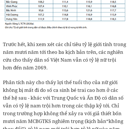
Trước hết, khi xem xét các chỉ tiêu tỷ lệ giới tính trong
năm mươi năm tới theo ba kịch bản trên, các nghiên
cứu cho thấy dân số Việt Nam vẫn có tỷ lệ nữ trội
hơn đến năm 2069.
Phân tích này cho thấy lợi thế tuổi thọ của nữ giới
không bị mất đi do số ca sinh bé trai cao hơn ở các
thế hệ sau - khác với Trung Quốc và Ấn Độ có dân số
vẫn có tỷ lệ nam trội hơn trong các thập kỷ tới. Chỉ
trong trường hợp không thể xảy ra với giả thiết bốn
mươi năm MCBGTKS nghiêm trọng (kịch bản“không
thay đổi”), tỷ lệ nam mới trội hơn tỷ lệ nữ vào năm