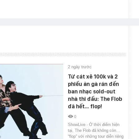
2 ngày trước
Từ cát xê 100k và 2
phiếu ăn gà rán đến
ban nhạc sold-out
nhà thi đấu: The Flob
đã hết… flop!
0
ShowLive · Ở thời điểm hiện
tại, The Flob đã không còn…
“flop” với những tour diễn riêng