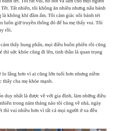
bánh tét. Tôi rất vui, hồ hởi và làm cho mọi người
Tết. Tất nhiên, tôi không ăn nhiều nhưng nấu bánh
ng là không khí đầm ấm. Tôi cảm giác nồi bánh tét
n luôn giữ truyền thống đó để ba mẹ thấy vui. Tôi
y rồi.
 cảm thấy hung phấn, mọi điều buồn phiền rồi cũng
vẻ thì sức khỏe cũng đi lên, tinh thần là quan trọng
ẽ lo lắng hơn vì ai cũng lớn tuổi hơn nhưng niềm
ợc thấy cha mẹ khỏe mạnh.
 duy nhất là được về với gia đình, làm những điều
 nhiên trong năm tháng nào tôi cũng về nhà, ngày
 thì vui nhiều hơn vì tất cả mọi người ở xa đều