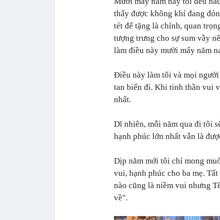
Mười mấy năm nay tôi đều nấu 
thấy được không khí đang đón 
tét để tặng là chính, quan trọ
tượng trưng cho sự sum vầy nê
làm điều này mười mấy năm na
Điều này làm tôi và mọi người
tan biến đi. Khi tinh thần vui 
nhất.
Dĩ nhiên, mỗi năm qua đi tôi s
hạnh phúc lớn nhất vẫn là đư
Dịp năm mới tôi chỉ mong muốn
vui, hạnh phúc cho ba mẹ. Tất
nào cũng là niềm vui nhưng Tết
về".