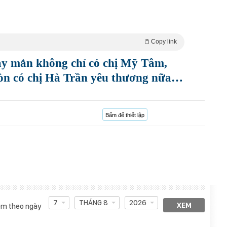
Copy link
ay mắn không chỉ có chị Mỹ Tâm,
òn có chị Hà Trần yêu thương nữa…
Bấm để thiết lập
7
THÁNG 8
2026
XEM
m theo ngày