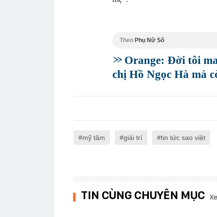
Theo
Phụ Nữ Số
Orange: Đời tôi m
chị Hồ Ngọc Hà mà c
mỹ tâm
giải trí
tin tức sao việt
TIN CÙNG CHUYÊN MỤC
Xe