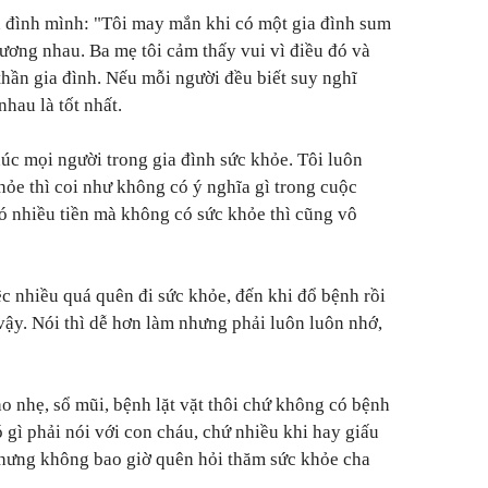
a đình mình: "Tôi may mắn khi có một gia đình sum
hương nhau. Ba mẹ tôi cảm thấy vui vì điều đó và
 thần gia đình. Nếu mỗi người đều biết suy nghĩ
hau là tốt nhất.
úc mọi người trong gia đình sức khỏe. Tôi luôn
hỏe thì coi như không có ý nghĩa gì trong cuộc
có nhiều tiền mà không có sức khỏe thì cũng vô
ệc nhiều quá quên đi sức khỏe, đến khi đổ bệnh rồi
vậy. Nói thì dễ hơn làm nhưng phải luôn luôn nhớ,
ho nhẹ, sổ mũi, bệnh lặt vặt thôi chứ không có bệnh
gì phải nói với con cháu, chứ nhiều khi hay giấu
nhưng không bao giờ quên hỏi thăm sức khỏe cha