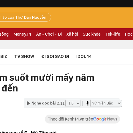
n ào của Thư Đan Nguyễn
 sống
Money.14
Ăn - Chơi - Đi
Xã hội
Sức khỏe
Tek-life
Học
BIZ
TV SHOW
ĐI SOI SAO ĐI
IDOL 14
 làm suốt mười mấy năm
t đến
2:11
Nghe đọc bài
Theo dõi Kenh14.vn trên
năm nay rồi" - Mỹ Tâm nói.