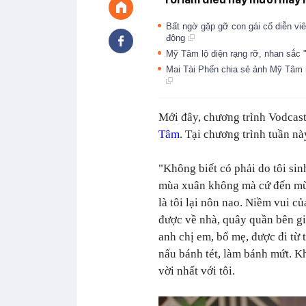
Bất ngờ gặp gỡ con gái cố diễn vi
động
Mỹ Tâm lộ diện rạng rỡ, nhan sắc 
Mai Tài Phến chia sẻ ảnh Mỹ Tâm 
Mới đây, chương trình Vodcast
Tâm
. Tại chương trình tuần n
"Không biết có phải do tôi sin
mùa xuân không mà cứ đến m
là tôi lại nôn nao. Niềm vui của
được về nhà, quây quần bên gi
anh chị em, bố mẹ, được đi từ 
nấu bánh tét, làm bánh mứt. Kh
vời nhất với tôi.