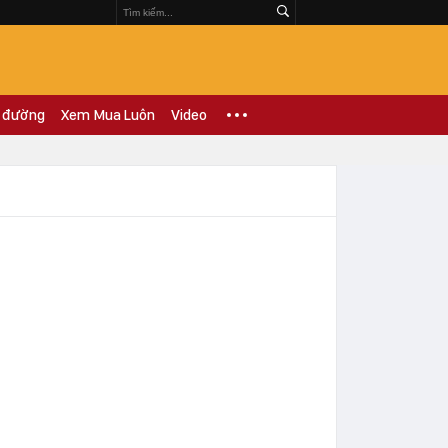
 đường
Xem Mua Luôn
Video