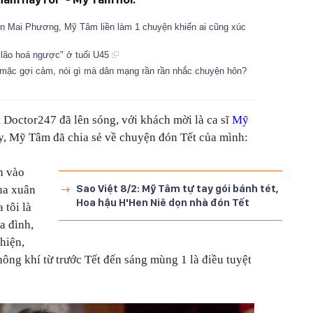
ên Mai Phương, Mỹ Tâm liền làm 1 chuyện khiến ai cũng xúc
"lão hoá ngược" ở tuổi U45
mặc gợi cảm, nói gì mà dân mạng rần rần nhắc chuyện hôn?
 Doctor247 đã lên sóng, với khách mời là ca sĩ
Mỹ
ày, Mỹ Tâm đã chia sẻ về chuyện đón Tết của mình:
h vào
Sao Việt 8/2: Mỹ Tâm tự tay gói bánh tét,
ùa xuân
Hoa hậu H'Hen Niê dọn nhà đón Tết
 tôi là
a đình,
thiện,
ông khí từ trước Tết đến sáng mùng 1 là điều tuyệt