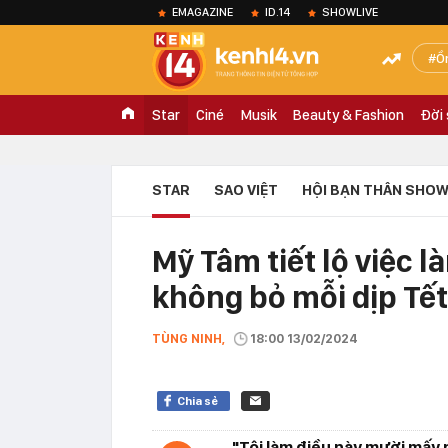
EMAGAZINE
ID.14
SHOWLIVE
Ồ
Star
Ciné
Musik
Beauty & Fashion
Đời
STAR
SAO VIỆT
HỘI BẠN THÂN SHOW
Mỹ Tâm tiết lộ việc
không bỏ mỗi dịp Tế
TÙNG NINH,
18:00 13/02/2024
Chia sẻ
"Tôi làm điều này mười mấy 