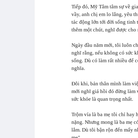
Tiếp đó, Mỹ Tâm tâm sự về gi
vầy, anh chị em lo lắng, yêu t
tác động lớn tới đời sống tinh
thêm một chút, nghĩ được cho n
Ngày đầu năm mới, tôi luôn ch
nghĩ rằng, nếu không có sức k
sống. Dù có làm rất nhiều để 
nghĩa.
Đôi khi, bản thân mình làm vi
mới nghĩ giá hồi đó đừng làm 
sức khỏe là quan trọng nhất.
Trộm vía là ba mẹ tôi chỉ hay 
nặng. Nhưng mong là ba mẹ có 
lắm. Dù tôi bận rộn đến mấy 
mẹ".