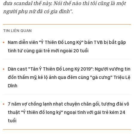
đưa scandal thế này. Nói thế nào thì tôi cũng là một
người phụ nữ đã có gia đình".
TIN LIÊN QUAN
Nam diễn viên "Ỷ Thiên Đồ Long Ký" bản TVB bị bắt gặp
tình tứ cùng gái trẻ mới ngoài 20 tuổi
Dàn cast "Tân Ỷ Thiên Đồ Long Ký 2019": Người vướng tin
đồn thẩm mỹ, kẻ lộ ảnh qua đêm cùng "gà cưng" Triệu Lệ
Dĩnh
7 năm vợ chồng lạnh nhạt chuyện chăn gối, tượng đài võ
thuật "Ỷ thiên đồ long ký" ngoại tình với gái trẻ kém 24
tuổi