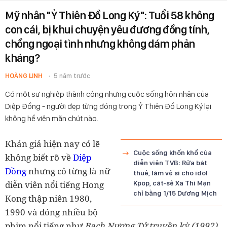
Mỹ nhân "Ỷ Thiên Đồ Long Ký": Tuổi 58 không
con cái, bị khui chuyện yêu đương đồng tính,
chồng ngoại tình nhưng không dám phản
kháng?
HOÀNG LINH
5 năm trước
Có một sự nghiệp thành công nhưng cuộc sống hôn nhân của
Diệp Đồng - người đẹp từng đóng trong Ỷ Thiên Đồ Long Ký lại
không hề viên mãn chút nào.
Khán giả hiện nay có lẽ
Cuộc sống khốn khổ của
không biết rõ về
Diệp
diễn viên TVB: Rửa bát
Đồng
nhưng cô từng là nữ
thuê, làm vệ sĩ cho idol
diễn viên nổi tiếng Hong
Kpop, cát-sê Xa Thi Mạn
chỉ bằng 1/15 Dương Mịch
Kong thập niên 1980,
1990 và đóng nhiều bộ
phim nổi tiếng như
Bạch Nương Tử truyền kỳ (1992),