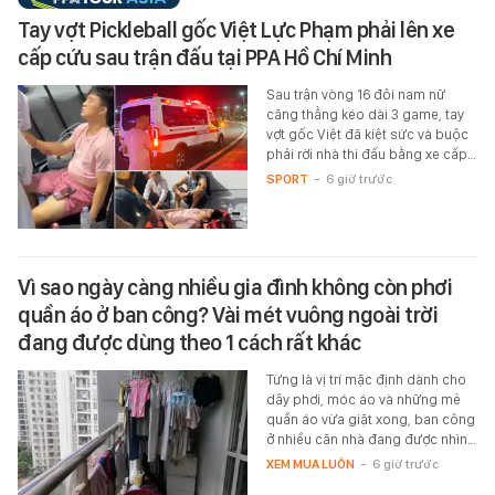
Tay vợt Pickleball gốc Việt Lực Phạm phải lên xe
cấp cứu sau trận đấu tại PPA Hồ Chí Minh
Sau trận vòng 16 đôi nam nữ
căng thẳng kéo dài 3 game, tay
vợt gốc Việt đã kiệt sức và buộc
phải rời nhà thi đấu bằng xe cấp…
SPORT
-
6 giờ trước
Vì sao ngày càng nhiều gia đình không còn phơi
quần áo ở ban công? Vài mét vuông ngoài trời
đang được dùng theo 1 cách rất khác
Từng là vị trí mặc định dành cho
dây phơi, móc áo và những mẻ
quần áo vừa giặt xong, ban công
ở nhiều căn nhà đang được nhìn…
XEM MUA LUÔN
-
6 giờ trước