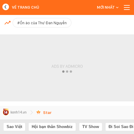
VỀ TRANG CHỦ
MỚI NHẤT
MỚI NHẤT
#Ồn ào của Thư Đan Nguyễn
Xem thêm
Star
Sao Việt
Hội bạn thân Showbiz
TV Show
Đi Soi Sao Đi