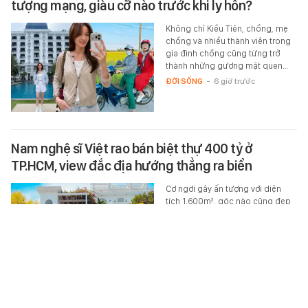
tượng mạng, giàu cỡ nào trước khi ly hôn?
Không chỉ Kiều Tiên, chồng, mẹ
chồng và nhiều thành viên trong
gia đình chồng cũng từng trở
thành những gương mặt quen…
ĐỜI SỐNG
-
6 giờ trước
Nam nghệ sĩ Việt rao bán biệt thự 400 tỷ ở
TP.HCM, view đắc địa hướng thẳng ra biển
Cơ ngơi gây ấn tượng với diện
tích 1.600m², góc nào cũng đẹp
và chill.
XEM MUA LUÔN
-
6 giờ trước