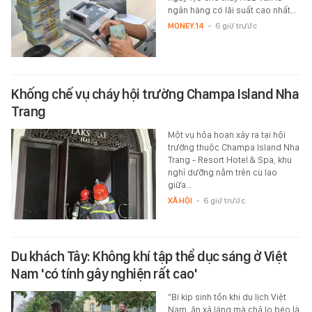
ngân hàng có lãi suất cao nhất…
MONEY.14
-
6 giờ trước
Khống chế vụ cháy hội trường Champa Island Nha
Trang
Một vụ hỏa hoạn xảy ra tại hội
trường thuộc Champa Island Nha
Trang - Resort Hotel & Spa, khu
nghỉ dưỡng nằm trên cù lao
giữa…
XÃ HỘI
-
6 giờ trước
Du khách Tây: Không khí tập thể dục sáng ở Việt
Nam 'có tính gây nghiện rất cao'
“Bí kíp sinh tồn khi du lịch Việt
Nam, ăn xả láng mà chả lo béo là