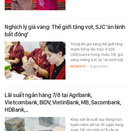
Nghịch lý giá vàng: Thế giới tăng vọt, SJC 'án binh
bất động'
Trong khi giá vàng thế giới tăng
mạnh trở lại lên mốc 4.300
USD/ounce trong chiều 7/8, giá
vàng miếng SJC lại "án binh bất…
MONEY.14
-
6 giờ trước
Lãi suất ngân hàng 7/8 tại Agribank,
Vietcombank, BIDV, VietinBank, MB, Sacombank,
HDBank,...
Khảo sát lãi suất huy động trực
tuyến niêm yết tại 35 ngân hàng
ngày 7/8 cho thấy ACB vẫn là