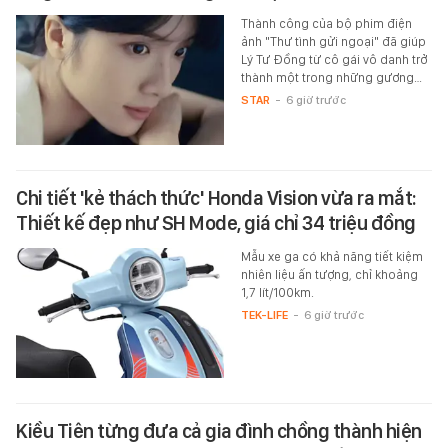
Thành công của bộ phim điện
ảnh "Thư tình gửi ngoại" đã giúp
Lý Tư Đồng từ cô gái vô danh trở
thành một trong những gương…
STAR
-
6 giờ trước
Chi tiết 'kẻ thách thức' Honda Vision vừa ra mắt:
Thiết kế đẹp như SH Mode, giá chỉ 34 triệu đồng
Mẫu xe ga có khả năng tiết kiệm
nhiên liệu ấn tượng, chỉ khoảng
1,7 lít/100km.
TEK-LIFE
-
6 giờ trước
Kiều Tiên từng đưa cả gia đình chồng thành hiện