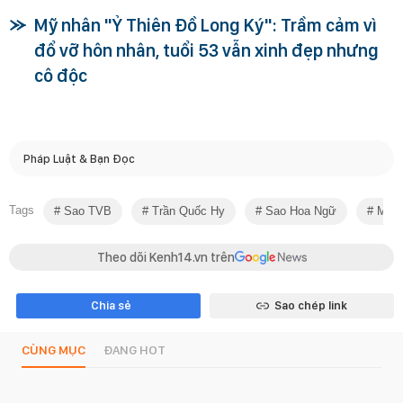
Mỹ nhân "Ỷ Thiên Đồ Long Ký": Trầm cảm vì
đổ vỡ hôn nhân, tuổi 53 vẫn xinh đẹp nhưng
cô độc
Pháp Luật & Bạn Đọc
Tags
Sao TVB
Trần Quốc Hy
Sao Hoa Ngữ
Mỹ N
Theo dõi Kenh14.vn trên
Chia sẻ
Sao chép link
CÙNG MỤC
ĐANG HOT