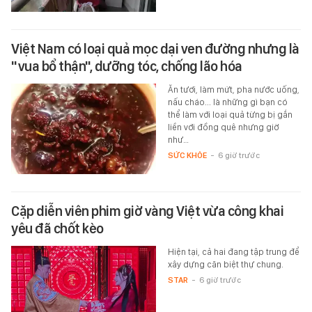
Việt Nam có loại quả mọc dại ven đường nhưng là
"vua bổ thận", dưỡng tóc, chống lão hóa
Ăn tươi, làm mứt, pha nước uống,
nấu cháo... là những gì bạn có
thể làm với loại quả từng bị gắn
liền với đồng quê nhưng giờ
như…
SỨC KHỎE
-
6 giờ trước
Cặp diễn viên phim giờ vàng Việt vừa công khai
yêu đã chốt kèo
Hiện tại, cả hai đang tập trung để
xây dựng căn biệt thự chung.
STAR
-
6 giờ trước