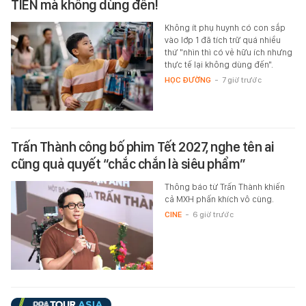
TIỀN mà không dùng đến!
Không ít phụ huynh có con sắp
vào lớp 1 đã tích trữ quá nhiều
thứ "nhìn thì có vẻ hữu ích nhưng
thực tế lại không dùng đến".
HỌC ĐƯỜNG
-
7 giờ trước
Trấn Thành công bố phim Tết 2027, nghe tên ai
cũng quả quyết “chắc chắn là siêu phẩm”
Thông báo từ Trấn Thành khiến
cả MXH phấn khích vô cùng.
CINE
-
6 giờ trước