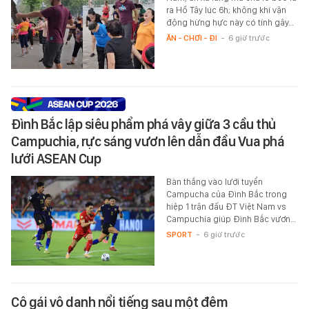
ra Hồ Tây lúc 6h; không khí vận
động hừng hực này có tính gây…
ĂN - CHƠI - ĐI
-
6 giờ trước
Đình Bắc lập siêu phẩm phá vây giữa 3 cầu thủ
Campuchia, rực sáng vươn lên dẫn đầu Vua phá
lưới ASEAN Cup
Bàn thắng vào lưới tuyển
Campucha của Đình Bắc trong
hiệp 1 trận đấu ĐT Việt Nam vs
Campuchia giúp Đình Bắc vươn…
SPORT
-
6 giờ trước
Cô gái vô danh nổi tiếng sau một đêm