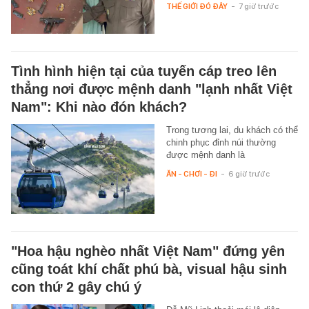
THẾ GIỚI ĐÓ ĐÂY
-
7 giờ trước
Tình hình hiện tại của tuyến cáp treo lên
thẳng nơi được mệnh danh "lạnh nhất Việt
Nam": Khi nào đón khách?
Trong tương lai, du khách có thể
chinh phục đỉnh núi thường
được mệnh danh là
ĂN - CHƠI - ĐI
-
6 giờ trước
"Hoa hậu nghèo nhất Việt Nam" đứng yên
cũng toát khí chất phú bà, visual hậu sinh
con thứ 2 gây chú ý