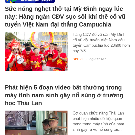
Sức nóng nghẹt thở tại Mỹ Đình ngay lúc
này: Hàng ngàn CĐV sục sôi khí thế cổ vũ
tuyển Việt Nam đại thắng Campuchia
Hàng CĐV đổ về sân Mỹ Đình
cổ vũ đội tuyển Việt Nam đấu
tuyển Campuchia lúc 20h00 hôm
nay 7/8.
SPORT
-
7 giờ trước
Phát hiện 5 đoạn video bất thường trong
máy tính nam sinh gây nổ súng ở trường
học Thái Lan
Cơ quan chức năng Thái Lan
phát hiện nhiều dữ liệu quan
trọng trong máy tính của nam
sinh gây ra vụ nổ súng tại…