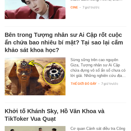
CINE
-
7 giờ trước
Bên trong Tượng nhân sư Ai Cập rốt cuộc
ẩn chứa bao nhiêu bí mật? Tại sao lại cấm
khảo sát khoa học?
Sừng sững trên cao nguyên
Giza, Tượng nhân sư Ai Cập
chứa đựng vô số ẩn số chưa có
lời giải. Những nghiên cứu địa…
THẾ GIỚI ĐÓ ĐÂY
-
7 giờ trước
Khởi tố Khánh Sky, Hồ Văn Khoa và
TikToker Vua Quạt
Cơ quan Cảnh sát điều tra Công