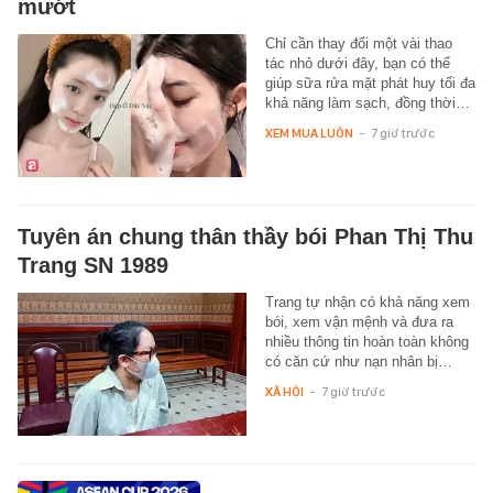
mướt
Chỉ cần thay đổi một vài thao
tác nhỏ dưới đây, bạn có thể
giúp sữa rửa mặt phát huy tối đa
khả năng làm sạch, đồng thời…
XEM MUA LUÔN
-
7 giờ trước
Tuyên án chung thân thầy bói Phan Thị Thu
Trang SN 1989
Trang tự nhận có khả năng xem
bói, xem vận mệnh và đưa ra
nhiều thông tin hoàn toàn không
có căn cứ như nạn nhân bị…
XÃ HỘI
-
7 giờ trước