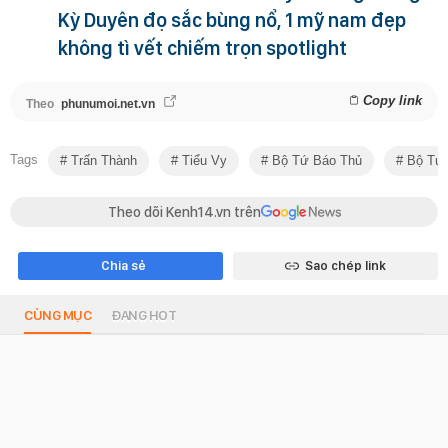
Kỳ Duyên đọ sắc bùng nổ, 1 mỹ nam đẹp
không tì vết chiếm trọn spotlight
Copy link
Theo
phunumoi.net.vn
Tags
Trấn Thành
Tiểu Vy
Bộ Tứ Báo Thủ
Bộ Tứ 
Theo dõi Kenh14.vn trên
Chia sẻ
Sao chép link
CÙNG MỤC
ĐANG HOT