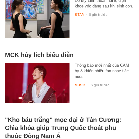
Đỗ Mỹ Linh thoải mái lộ diện
khoe vóc dáng sau khi sinh con.
STAR
-
6 giờ trước
MCK hủy lịch biểu diễn
Thông báo mới nhất của CAM
by 8 khiến nhiều fan nhạc tiếc
nuối.
MUSIK
-
6 giờ trước
"Kho báu trắng" mọc dại ở Tân Cương:
Chìa khóa giúp Trung Quốc thoát phụ
thuộc Đông Nam Á