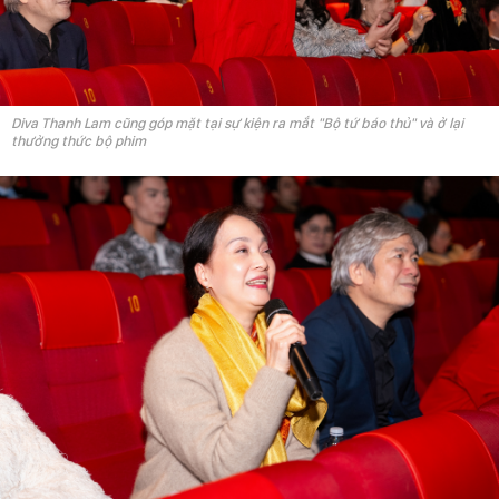
Diva Thanh Lam cũng góp mặt tại sự kiện ra mắt "Bộ tứ báo thủ" và ở lại
thưởng thức bộ phim