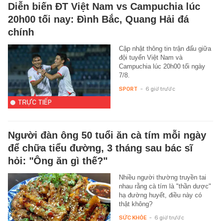
Diễn biến ĐT Việt Nam vs Campuchia lúc
20h00 tối nay: Đình Bắc, Quang Hải đá
chính
Cập nhật thông tin trận đấu giữa
đội tuyển Việt Nam và
Campuchia lúc 20h00 tối ngày
7/8.
SPORT
-
6 giờ trước
TRỰC TIẾP
Người đàn ông 50 tuổi ăn cà tím mỗi ngày
để chữa tiểu đường, 3 tháng sau bác sĩ
hỏi: "Ông ăn gì thế?"
Nhiều người thường truyền tai
nhau rằng cà tím là "thần dược"
hạ đường huyết, điều này có
thật không?
SỨC KHỎE
-
6 giờ trước