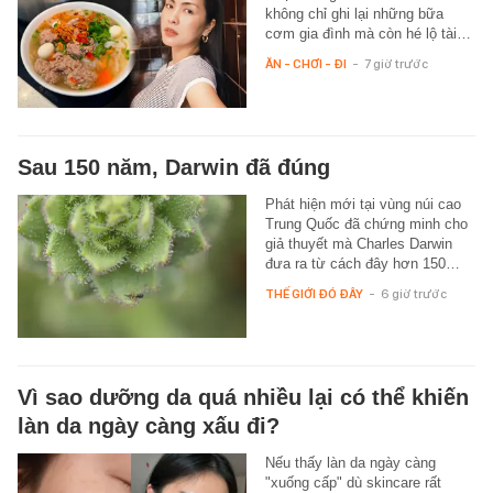
không chỉ ghi lại những bữa
cơm gia đình mà còn hé lộ tài…
ĂN - CHƠI - ĐI
-
7 giờ trước
Sau 150 năm, Darwin đã đúng
Phát hiện mới tại vùng núi cao
Trung Quốc đã chứng minh cho
giả thuyết mà Charles Darwin
đưa ra từ cách đây hơn 150…
THẾ GIỚI ĐÓ ĐÂY
-
6 giờ trước
Vì sao dưỡng da quá nhiều lại có thể khiến
làn da ngày càng xấu đi?
Nếu thấy làn da ngày càng
"xuống cấp" dù skincare rất