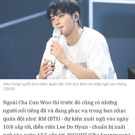
Nếu trúng tuyển ban nhạc quân đội, Cha Eun Woo sẽ nhập ngũ vào tháng
7/2025
Ngoài Cha Eun Woo thì trước đó cũng có những
người nổi tiếng đã và đang phục vụ trong ban nhạc
quân đội như: RM (BTS) - dự kiến xuất ngũ vào ngày
10/6 sắp tới, diễn viên Lee Do Hyun - chuẩn bị xuất
ngũ vào ngày 13/5 sắp tới, WOODZ (Cho Seungyoun)