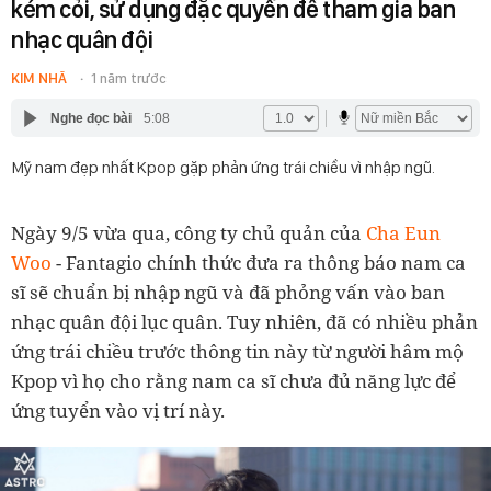
kém cỏi, sử dụng đặc quyền để tham gia ban
nhạc quân đội
KIM NHÃ
1 năm trước
Nghe đọc bài
5:08
Mỹ nam đẹp nhất Kpop gặp phản ứng trái chiều vì nhập ngũ.
Ngày 9/5 vừa qua, công ty chủ quản của
Cha Eun
Woo
- Fantagio chính thức đưa ra thông báo nam ca
sĩ sẽ chuẩn bị nhập ngũ và đã phỏng vấn vào ban
nhạc quân đội lục quân. Tuy nhiên, đã có nhiều phản
ứng trái chiều trước thông tin này từ người hâm mộ
Kpop vì họ cho rằng nam ca sĩ chưa đủ năng lực để
ứng tuyển vào vị trí này.