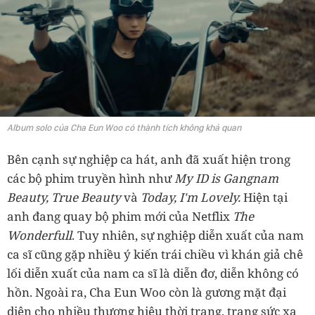
Album solo của Cha Eun Woo có thành tích không khả quan
Bên cạnh sự nghiệp ca hát, anh đã xuất hiện trong
các bộ phim truyền hình như
My ID is Gangnam
Beauty, True Beauty
và
Today, I'm Lovely.
Hiện tại
anh đang quay bộ phim mới của Netflix
The
Wonderfull
. Tuy nhiên, sự nghiệp diễn xuất của nam
ca sĩ cũng gặp nhiều ý kiến trái chiều vì khán giả chê
lối diễn xuất của nam ca sĩ là diễn đơ, diễn không có
hồn. Ngoài ra, Cha Eun Woo còn là gương mặt đại
diện cho nhiều thương hiệu thời trang, trang sức xa