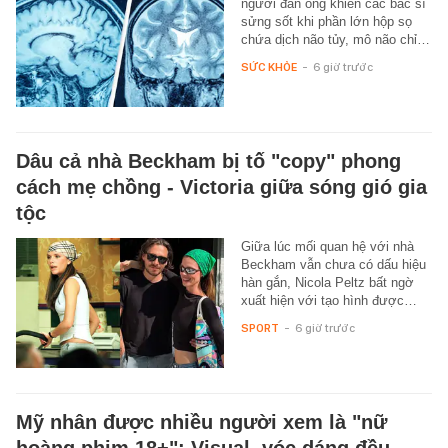
người đàn ông khiến các bác sĩ
sửng sốt khi phần lớn hộp sọ
chứa dịch não tủy, mô não chỉ…
SỨC KHỎE
-
6 giờ trước
Dâu cả nhà Beckham bị tố "copy" phong
cách mẹ chồng - Victoria giữa sóng gió gia
tộc
Giữa lúc mối quan hệ với nhà
Beckham vẫn chưa có dấu hiệu
hàn gắn, Nicola Peltz bất ngờ
xuất hiện với tạo hình được…
SPORT
-
6 giờ trước
Mỹ nhân được nhiều người xem là "nữ