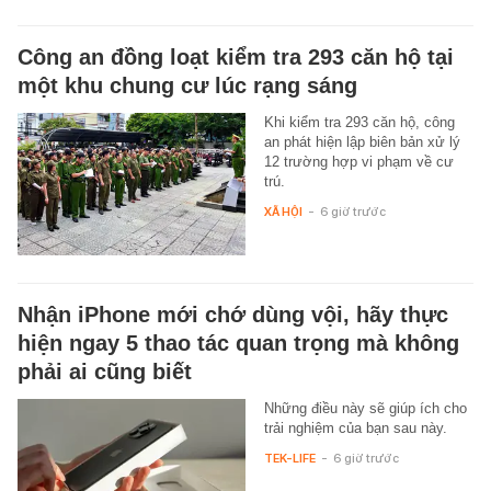
Công an đồng loạt kiểm tra 293 căn hộ tại
một khu chung cư lúc rạng sáng
Khi kiểm tra 293 căn hộ, công
an phát hiện lập biên bản xử lý
12 trường hợp vi phạm về cư
trú.
XÃ HỘI
-
6 giờ trước
Nhận iPhone mới chớ dùng vội, hãy thực
hiện ngay 5 thao tác quan trọng mà không
phải ai cũng biết
Những điều này sẽ giúp ích cho
trải nghiệm của bạn sau này.
TEK-LIFE
-
6 giờ trước