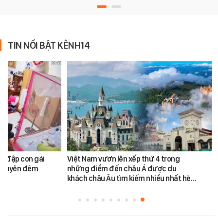
TIN NỔI BẬT KÊNH14
h đập con gái
Việt Nam vươn lên xếp thứ 4 trong
ối xuyên đêm
những điểm đến châu Á được du
khách châu Âu tìm kiếm nhiều nhất hè…