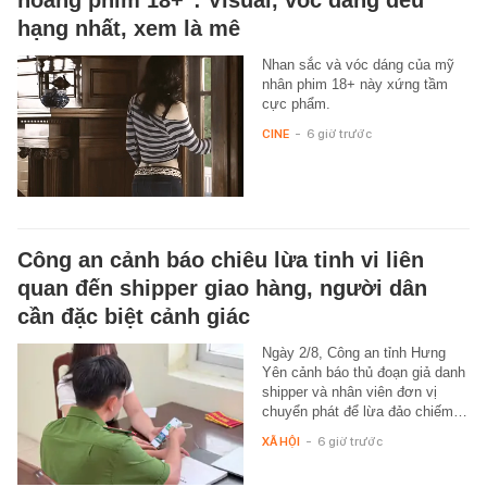
hoàng phim 18+": Visual, vóc dáng đều
hạng nhất, xem là mê
Nhan sắc và vóc dáng của mỹ
nhân phim 18+ này xứng tầm
cực phẩm.
CINE
-
6 giờ trước
Công an cảnh báo chiêu lừa tinh vi liên
quan đến shipper giao hàng, người dân
cần đặc biệt cảnh giác
Ngày 2/8, Công an tỉnh Hưng
Yên cảnh báo thủ đoạn giả danh
shipper và nhân viên đơn vị
chuyển phát để lừa đảo chiếm…
XÃ HỘI
-
6 giờ trước