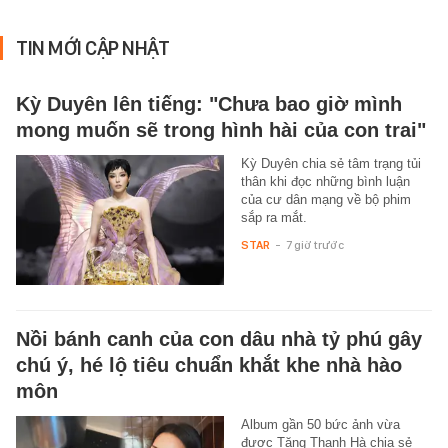
TIN MỚI CẬP NHẬT
Kỳ Duyên lên tiếng: "Chưa bao giờ mình
mong muốn sẽ trong hình hài của con trai"
Kỳ Duyên chia sẻ tâm trạng tủi
thân khi đọc những bình luận
của cư dân mạng về bộ phim
sắp ra mắt.
STAR
-
7 giờ trước
Nồi bánh canh của con dâu nhà tỷ phú gây
chú ý, hé lộ tiêu chuẩn khắt khe nhà hào
môn
Album gần 50 bức ảnh vừa
được Tăng Thanh Hà chia sẻ