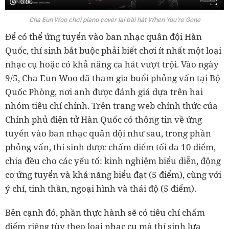
0:00
Cha Eun Woo chơi piano cover lại bài hát When You’re Gone
Để có thể ứng tuyển vào ban nhạc quân đội Hàn
Quốc, thí sinh bắt buộc phải biết chơi ít nhất một loại
nhạc cụ hoặc có khả năng ca hát vượt trội. Vào ngày
9/5, Cha Eun Woo đã tham gia buổi phỏng vấn tại Bộ
Quốc Phòng, nơi anh được đánh giá dựa trên hai
nhóm tiêu chí chính. Trên trang web chính thức của
Chính phủ điện tử Hàn Quốc có thông tin về ứng
tuyển vào ban nhạc quân đội như sau, trong phần
phỏng vấn, thí sinh được chấm điểm tối đa 10 điểm,
chia đều cho các yếu tố: kinh nghiệm biểu diễn, động
cơ ứng tuyển và khả năng biểu đạt (5 điểm), cùng với
ý chí, tinh thần, ngoại hình và thái độ (5 điểm).
Bên cạnh đó, phần thực hành sẽ có tiêu chí chấm
điểm riêng tùy theo loại nhạc cụ mà thí sinh lựa