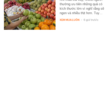
thường ưu tiên những quả có
kích thước lớn vì nghĩ rằng sẽ
ngon và nhiều thịt hơn. Tuy…
XEM MUA LUÔN
-
6 giờ trước
Ca sĩ Việt 3 lần nhận đề cử đẹp nhất thế
giới: Đẹp trai đến mức 1 Hoa hậu nhận
"chồng", 20 năm trẻ mãi không già
Gần 20 năm làm nghề, nam ca
sĩ vẫn là một trong những visual
nổi bật nhất Vpop.
MUSIK
-
6 giờ trước
Song Hye Kyo khiến cả MXH phải "ối giời