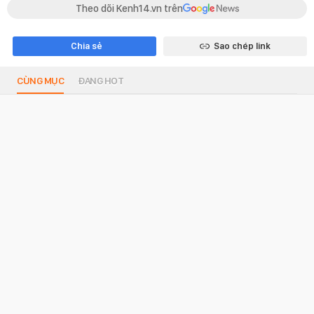
Theo dõi Kenh14.vn trên
Chia sẻ
Sao chép link
CÙNG MỤC
ĐANG HOT