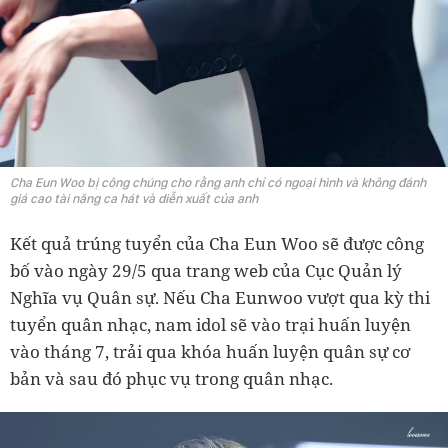
Cha Eun Woo bị công chúng cho rằng anh chỉ có ngoại hình và không đánh
giá cao tài năng ca hát và diễn xuất của anh
Kết quả trúng tuyển của Cha Eun Woo sẽ được công
bố vào ngày 29/5 qua trang web của Cục Quản lý
Nghĩa vụ Quân sự. Nếu Cha Eunwoo vượt qua kỳ thi
tuyển quân nhạc, nam idol sẽ vào trại huấn luyện
vào tháng 7, trải qua khóa huấn luyện quân sự cơ
bản và sau đó phục vụ trong quân nhạc.