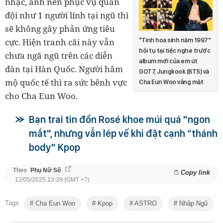
nhạc, anh nên phục vụ quân
đội như 1 người lính tại ngũ thì
sẽ không gây phản ứng tiêu
"Tinh hoa sinh năm 1997"
cực. Hiện tranh cãi này vẫn
hội tụ tại tiệc nghe trước
chưa ngã ngũ trên các diễn
album mới của em út
đàn tại Hàn Quốc. Người hâm
GOT7, Jungkook (BTS) và
mộ quốc tế thì ra sức bênh vực
Cha Eun Woo vắng mặt
cho Cha Eun Woo.
Bạn trai tin đồn Rosé khoe múi quá "ngon
mắt", nhưng vẫn lép vế khi đặt cạnh “thánh
body" Kpop
Theo
Phụ Nữ Số
Copy link
12/05/2025 13:39 (GMT +7)
Tags
Cha Eun Woo
Kpop
ASTRO
Nhập Ngũ