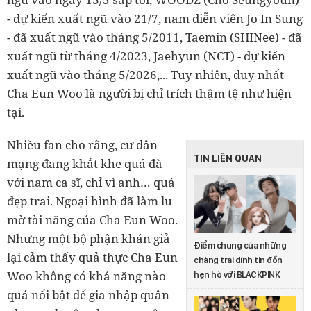
- dự kiến xuất ngũ vào 21/7, nam diễn viên Jo In Sung
- đã xuất ngũ vào tháng 5/2011, Taemin (SHINee) - đã
xuất ngũ từ tháng 4/2023, Jaehyun (NCT) - dự kiến
xuất ngũ vào tháng 5/2026,... Tuy nhiên, duy nhất
Cha Eun Woo là người bị chỉ trích thậm tệ như hiện
tại.
Nhiều fan cho rằng, cư dân
TIN LIÊN QUAN
mạng đang khắt khe quá đà
với nam ca sĩ, chỉ vì anh… quá
đẹp trai. Ngoại hình đã làm lu
mờ tài năng của Cha Eun Woo.
Nhưng một bộ phận khán giả
Điểm chung của những
lại cảm thấy quả thực Cha Eun
chàng trai dính tin đồn
Woo không có khả năng nào
hẹn hò với BLACKPINK
quá nổi bật để gia nhập quân