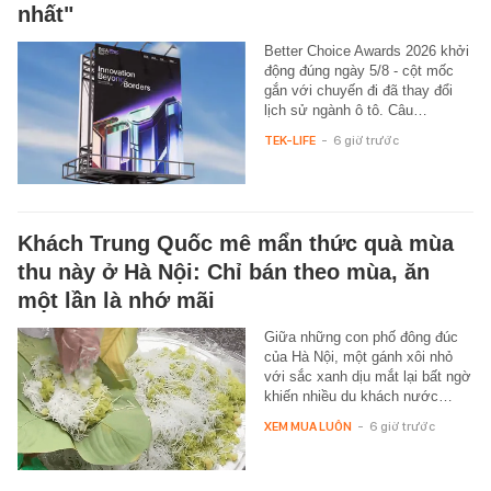
nhất"
Better Choice Awards 2026 khởi
động đúng ngày 5/8 - cột mốc
gắn với chuyến đi đã thay đổi
lịch sử ngành ô tô. Câu…
TEK-LIFE
-
6 giờ trước
Khách Trung Quốc mê mẩn thức quà mùa
thu này ở Hà Nội: Chỉ bán theo mùa, ăn
một lần là nhớ mãi
Giữa những con phố đông đúc
của Hà Nội, một gánh xôi nhỏ
với sắc xanh dịu mắt lại bất ngờ
khiến nhiều du khách nước…
XEM MUA LUÔN
-
6 giờ trước