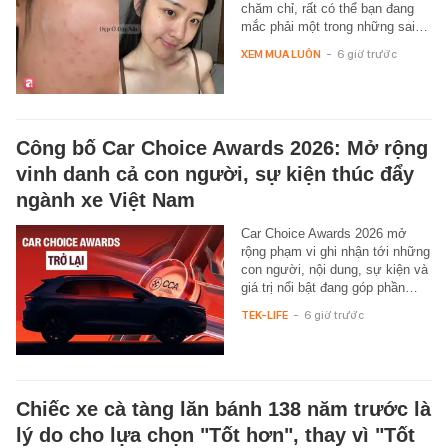
chăm chỉ, rất có thể bạn đang
mắc phải một trong những sai…
XEM MUA LUÔN
-
6 giờ trước
Công bố Car Choice Awards 2026: Mở rộng
vinh danh cả con người, sự kiện thúc đẩy
ngành xe Việt Nam
Car Choice Awards 2026 mở
rộng phạm vi ghi nhận tới những
con người, nội dung, sự kiện và
giá trị nổi bật đang góp phần…
TEK-LIFE
-
6 giờ trước
Chiếc xe cà tàng lăn bánh 138 năm trước là
lý do cho lựa chọn "Tốt hơn", thay vì "Tốt