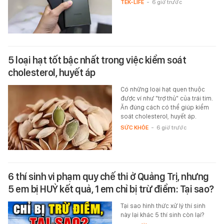
TEK-LIFE
-
6 giờ trước
5 loại hạt tốt bậc nhất trong việc kiểm soát
cholesterol, huyết áp
Có những loại hạt quen thuộc
được ví như "trợ thủ" của trái tim.
Ăn đúng cách có thể giúp kiểm
soát cholesterol, huyết áp.
SỨC KHỎE
-
6 giờ trước
6 thí sinh vi phạm quy chế thi ở Quảng Trị, nhưng
5 em bị HUỶ kết quả, 1 em chỉ bị trừ điểm: Tại sao?
Tại sao hình thức xử lý thí sinh
này lại khác 5 thí sinh còn lại?