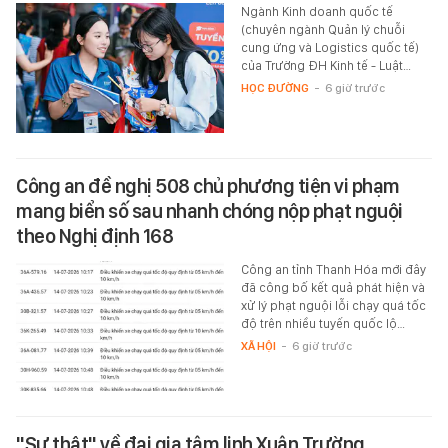
Ngành Kinh doanh quốc tế
(chuyên ngành Quản lý chuỗi
cung ứng và Logistics quốc tế)
của Trường ĐH Kinh tế - Luật…
HỌC ĐƯỜNG
-
6 giờ trước
Công an đề nghị 508 chủ phương tiện vi phạm
mang biển số sau nhanh chóng nộp phạt nguội
theo Nghị định 168
Công an tỉnh Thanh Hóa mới đây
đã công bố kết quả phát hiện và
xử lý phạt nguội lỗi chạy quá tốc
độ trên nhiều tuyến quốc lộ…
XÃ HỘI
-
6 giờ trước
"Sự thật" về đại gia tâm linh Xuân Trường