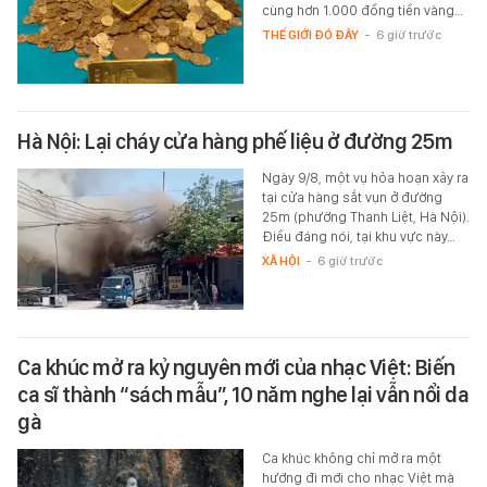
cùng hơn 1.000 đồng tiền vàng…
THẾ GIỚI ĐÓ ĐÂY
-
6 giờ trước
Hà Nội: Lại cháy cửa hàng phế liệu ở đường 25m
Ngày 9/8, một vụ hỏa hoạn xảy ra
tại cửa hàng sắt vụn ở đường
25m (phường Thanh Liệt, Hà Nội).
Điều đáng nói, tại khu vực này…
XÃ HỘI
-
6 giờ trước
Ca khúc mở ra kỷ nguyên mới của nhạc Việt: Biến
ca sĩ thành “sách mẫu”, 10 năm nghe lại vẫn nổi da
gà
Ca khúc không chỉ mở ra một
hướng đi mới cho nhạc Việt mà