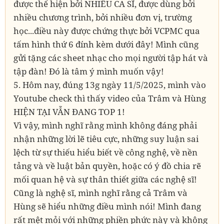
được thể hiện bởi NHIỀU CA SĨ, được dùng bởi
nhiều chương trình, bởi nhiều đơn vị, trường
học...điều này được chứng thực bởi VCPMC qua
tấm hình thứ 6 đính kèm dưới đây! Mình cũng
gửi tặng các sheet nhạc cho mọi người tập hát và
tập đàn! Đó là tâm ý mình muốn vậy!
5. Hôm nay, đúng 13g ngày 11/5/2025, mình vào
Youtube check thì thấy video của Trâm và Hùng
HIỆN TẠI VẪN ĐANG TOP 1!
Vì vậy, mình nghĩ rằng mình không đáng phải
nhận những lời lẽ tiêu cực, những suy luận sai
lệch từ sự thiếu hiểu biết về công nghệ, về nền
tảng và về luật bản quyền, hoặc có ý đồ chia rẽ
mối quan hệ và sự thân thiết giữa các nghệ sĩ!
Cũng là nghệ sĩ, mình nghĩ rằng cả Trâm và
Hùng sẽ hiểu những điều mình nói! Mình đang
rất mệt mỏi với những phiền phức này và không