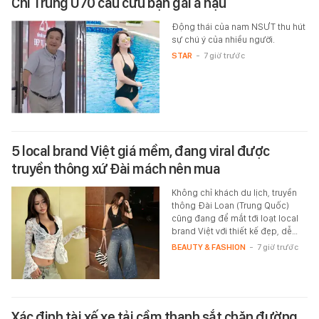
Chí Trung U70 cầu cứu bạn gái á hậu
Động thái của nam NSƯT thu hút
sự chú ý của nhiều người.
STAR
-
7 giờ trước
5 local brand Việt giá mềm, đang viral được
truyền thông xứ Đài mách nên mua
Không chỉ khách du lịch, truyền
thông Đài Loan (Trung Quốc)
cũng đang để mắt tới loạt local
brand Việt với thiết kế đẹp, dễ…
BEAUTY & FASHION
-
7 giờ trước
Xác định tài xế xe tải cầm thanh sắt chặn đường,