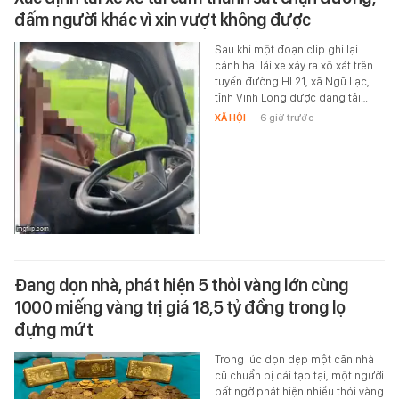
đấm người khác vì xin vượt không được
Sau khi một đoạn clip ghi lại
cảnh hai lái xe xảy ra xô xát trên
tuyến đường HL21, xã Ngũ Lạc,
tỉnh Vĩnh Long được đăng tải…
XÃ HỘI
-
6 giờ trước
Đang dọn nhà, phát hiện 5 thỏi vàng lớn cùng
1000 miếng vàng trị giá 18,5 tỷ đồng trong lọ
đựng mứt
Trong lúc dọn dẹp một căn nhà
cũ chuẩn bị cải tạo tại, một người
bất ngờ phát hiện nhiều thỏi vàng