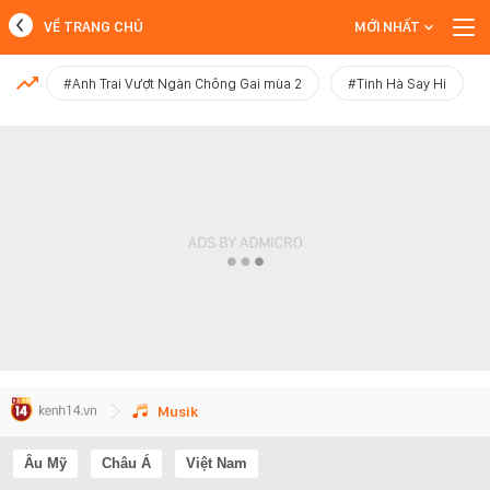
VỀ TRANG CHỦ
MỚI NHẤT
MỚI NHẤT
#Anh Trai Vượt Ngàn Chông Gai mùa 2
#Tinh Hà Say Hi
Xem thêm
Musik
Âu Mỹ
Châu Á
Việt Nam