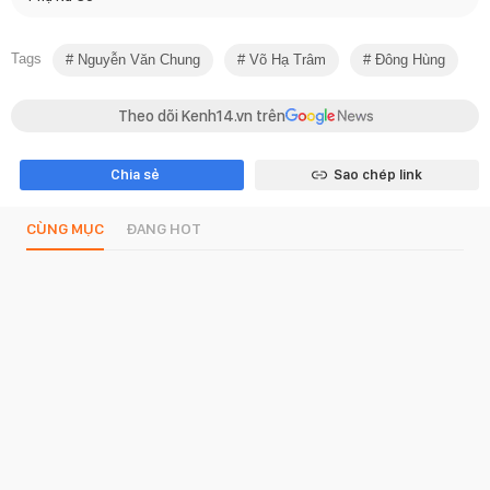
Tags
Nguyễn Văn Chung
Võ Hạ Trâm
Đông Hùng
Theo dõi Kenh14.vn trên
Chia sẻ
Sao chép link
CÙNG MỤC
ĐANG HOT