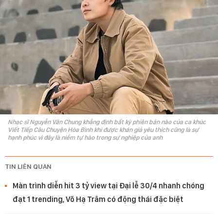
Nhạc sĩ Nguyễn Văn Chung khẳng định bất kỳ phiên bản nào của ca khúc
Viết Tiếp Câu Chuyện Hòa Bình khi được khán giả yêu thích cũng là sự
hạnh phúc vì đây là niềm tự hào trong sự nghiệp của anh
TIN LIÊN QUAN
Màn trình diễn hit 3 tỷ view tại Đại lễ 30/4 nhanh chóng
đạt 1 trending, Võ Hạ Trâm có động thái đặc biệt