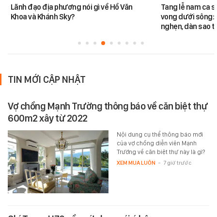
Lãnh đạo địa phương nói gì về Hồ Văn
Tang lễ nam ca s
Khoa và Khánh Sky?
vong dưới sông: 
nghẹn, dàn sao t
TIN MỚI CẬP NHẬT
Vợ chồng Mạnh Trường thông báo về căn biệt thự
600m2 xây từ 2022
Nội dung cụ thể thông báo mới
của vợ chồng diễn viên Mạnh
Trường về căn biệt thự này là gì?
XEM MUA LUÔN
-
7 giờ trước