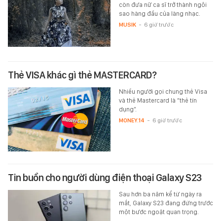
còn đưa nữ ca sĩ trở thành ngôi
sao hàng đầu của làng nhạc.
MUSIK
-
6 giờ trước
Thẻ VISA khác gì thẻ MASTERCARD?
Nhiều người gọi chung thẻ Visa
và thẻ Mastercard là “thẻ tín
dụng”.
MONEY.14
-
6 giờ trước
Tin buồn cho người dùng điện thoại Galaxy S23
Sau hơn ba năm kể từ ngày ra
mắt, Galaxy S23 đang đứng trước
một bước ngoặt quan trọng.