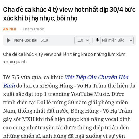
Cha đẻ ca khúc 4 tỷ view hot nhất dịp 30/4 bức
xúc khi bị hạ nhục, bôi nhọ
AN NHI
1 năm trước
Nghe đọc bài
5:19
Cha đẻ ca khúc 4 tỷ view phải lên tiếng khi có những lùm xùm
xoay quanh.
Tối 7/5 vừa qua, ca khúc
Viết Tiếp Câu Chuyện Hòa
Bình
do hai ca sĩ Đông Hùng - Võ Hạ Trâm thể hiện đã
xuất sắc đạt top 1 trending YouTube Music. Được
trình diễn tại Đại lễ mừng 50 năm giải phóng miền
Nam, thống nhất đất nước, Đông Hùng - Võ Hạ Trâm
gây sốt MXH khi thể hiện được khả năng vocal đỉnh
cao cũng như truyền tải được thông điệp tri ân đến
những chiến sĩ, anh hùng đã ngã xuống vì sự yên