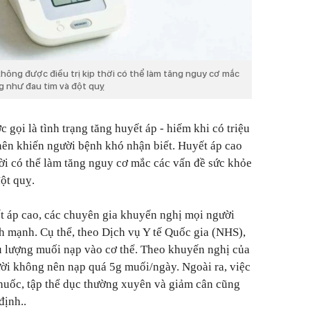
hông được điều trị kịp thời có thể làm tăng nguy cơ mắc
g như đau tim và đột quỵ
 gọi là tình trạng tăng huyết áp - hiếm khi có triệu
nên khiến người bệnh khó nhận biết. Huyết áp cao
hời có thể làm tăng nguy cơ mắc các vấn đề sức khỏe
ột quỵ.
t áp cao, các chuyên gia khuyến nghị mọi người
h mạnh. Cụ thể, theo Dịch vụ Y tế Quốc gia (NHS),
u lượng muối nạp vào cơ thể. Theo khuyến nghị của
ười không nên nạp quá 5g muối/ngày. Ngoài ra, việc
thuốc, tập thể dục thường xuyên và giảm cân cũng
định..