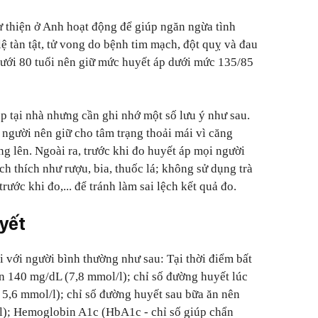
 thiện ở Anh hoạt động để giúp ngăn ngừa tình
lệ tàn tật, tử vong do bệnh tim mạch, đột quỵ và đau
dưới 80 tuổi nên giữ mức huyết áp dưới mức 135/85
p tại nhà nhưng cần ghi nhớ một số lưu ý như sau.
 người nên giữ cho tâm trạng thoải mái vì căng
ng lên. Ngoài ra, trước khi đo huyết áp mọi người
h thích như rượu, bia, thuốc lá; không sử dụng trà
ước khi đo,... để tránh làm sai lệch kết quả đo.
yết
i với người bình thường như sau: Tại thời điểm bất
n 140 mg/dL (7,8 mmol/l); chỉ số đường huyết lúc
5,6 mmol/l); chỉ số đường huyết sau bữa ăn nên
l); Hemoglobin A1c (HbA1c - chỉ số giúp chẩn