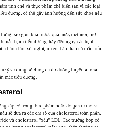
hẩm tinh chế và thực phẩm chế biến sẵn vì các loại
iều đường, có thể gây ảnh hưởng đến sức khỏe nếu
u chứng bao gồm khát nước quá mức, mệt mỏi, mờ
ời mắc bệnh tiểu đường, hãy đến ngay các bệnh
 tiến hành làm xét nghiệm xem bản thân có mắc tiểu
 tự ý sử dụng bộ dụng cụ đo đường huyết tại nhà
oán mắc tiểu đường.
esterol
ống sáp có trong thực phẩm hoặc do gan tự tạo ra.
áu sẽ đưa ra các chỉ số của cholesterol toàn phần,
eride và cholesterol "xấu" LDL. Các trường hợp có