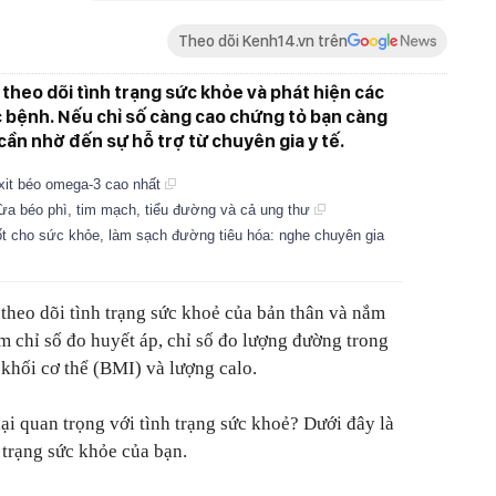
Theo dõi Kenh14.vn trên
n theo dõi tình trạng sức khỏe và phát hiện các
 bệnh. Nếu chỉ số càng cao chứng tỏ bạn càng
ần nhờ đến sự hỗ trợ từ chuyên gia y tế.
xit béo omega-3 cao nhất
ừa béo phì, tim mạch, tiểu đường và cả ung thư
tốt cho sức khỏe, làm sạch đường tiêu hóa: nghe chuyên gia
 theo dõi tình trạng sức khoẻ của bản thân và nắm
 chỉ số đo huyết áp, chỉ số đo lượng đường trong
ố khối cơ thể (BMI) và lượng calo.
ại quan trọng với tình trạng sức khoẻ? Dưới đây là
h trạng sức khỏe của bạn.