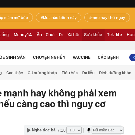
ắp mâm mở bếp
Mùa nào bệnh nấy
mẹo hay thử ngay
 sống
Money.14
Ăn - Chơi - Đi
Xã hội
Sức khỏe
Tek-life
Học
ỎE SINH SẢN
CHUYỆN NGHỀ Y
VACCINE
CÁC BỆNH
g
Gan thận
Cơ xương khớp
Tiêu hóa
Da liễu
Dinh dưỡng khỏe
e mạnh hay không phải xem
 nếu càng cao thì nguy cơ
7:18
Nghe đọc bài