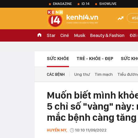
EMAGAZINE
ID.14
SHOWLIVE
S
Star
Ciné
Musik
Beauty & Fashion
Đời
SỨC KHỎE
TRẺ - KHỎE - ĐẸP
SỨC KH
Ung thư
Tim mạch
Tiểu đườn
CÁC BỆNH
Muốn biết mình khỏ
5 chỉ số "vàng" này:
mắc bệnh càng tăng
HUYỀN MY,
10:10 11/09/2022