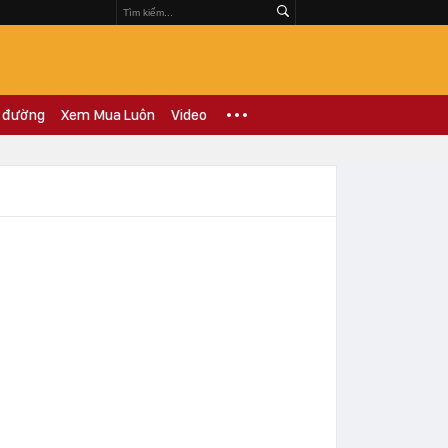
 đường
Xem Mua Luôn
Video