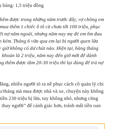
ọ hàng: 1,5 triệu đồng
 thêm được trong những năm trước đây, vợ chồng em
mua thêm 1 chiếc ô tô cũ chưa tới 100 triệu, phục
 hết nợ năm ngoái, nhưng năm nay mẹ đẻ em ốm đau
ốn kém. Tháng 6 vừa qua em lại bị người quen lừa
y giờ không có dư chút nào. Hiện tại, hàng tháng
1 khoản là 2 triệu, năm nay đến giờ mới để dành
ng thêm được tầm 20-30 triệu thì lại dùng để trả nợ
ăng, nhiều người tỏ ra nể phục cách cô quản lý chi
iệu/tháng mà mua được nhà và xe, chuyện này không
tiền 230 triệu bị lừa, tuy không nhỏ, nhưng cũng
 thay người” để cảnh giác hơn, tránh mất tiền oan