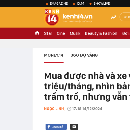
EMAGAZINE
ID.14
SHOWLIVE
3
Star
Ciné
Musik
Beauty & Fashion
Đời
MONEY.14
360 ĐỘ VÀNG
Mua được nhà và xe 
triệu/tháng, nhìn bản
trầm trồ, nhưng vẫn 
NGỌC LINH,
17:18 14/12/2024
Chia sẻ