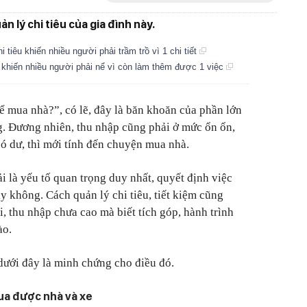
 lý chi tiêu của gia đình này.
i tiêu khiến nhiều người phải trầm trồ vì 1 chi tiết
uổi khiến nhiều người phải nể vì còn làm thêm được 1 việc
 mua nhà?”, có lẽ, đây là băn khoăn của phần lớn
g. Đương nhiên, thu nhập cũng phải ở mức ổn ổn,
có dư, thì mới tính đến chuyện mua nhà.
i là yếu tố quan trọng duy nhất, quyết định việc
 không. Cách quản lý chi tiêu, tiết kiệm cũng
, thu nhập chưa cao mà biết tích góp, hành trình
ào.
dưới đây là minh chứng cho điều đó.
ua được nhà và xe