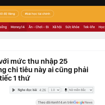
60 độ Vàng
bài học tài chính
 sống
Money.14
Ăn - Chơi - Đi
Xã hội
Sức khỏe
Tek-life
Học
với mức thu nhập 25
g chi tiêu này ai cũng phải
tiếc 1 thứ
4:26
Nghe đọc bài
Theo dõi Kenh14.vn trên