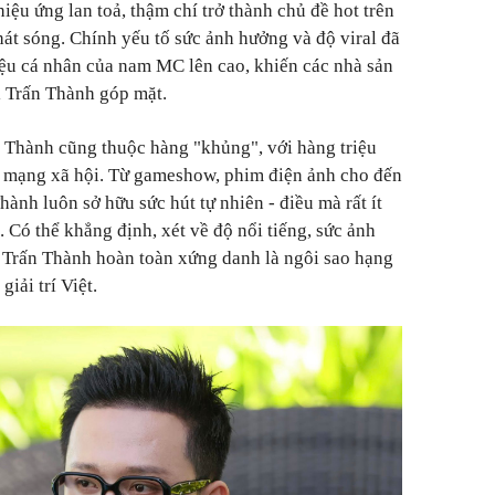
ệu ứng lan toả, thậm chí trở thành chủ đề hot trên
hát sóng. Chính yếu tố sức ảnh hưởng và độ viral đã
iệu cá nhân của nam MC lên cao, khiến các nhà sản
i Trấn Thành góp mặt.
Thành cũng thuộc hàng "khủng", với hàng triệu
ng mạng xã hội. Từ gameshow, phim điện ảnh cho đến
ành luôn sở hữu sức hút tự nhiên - điều mà rất ít
 Có thể khẳng định, xét về độ nổi tiếng, sức ảnh
 Trấn Thành hoàn toàn xứng danh là ngôi sao hạng
giải trí Việt.