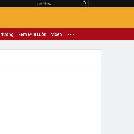
 đường
Xem Mua Luôn
Video