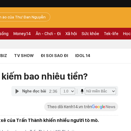
n ào của Thư Đan Nguyễn
 sống
Money.14
Ăn - Chơi - Đi
Xã hội
Sức khỏe
Tek-life
Học
BIZ
TV SHOW
ĐI SOI SAO ĐI
IDOL 14
 kiếm bao nhiêu tiền?
2:36
Nghe đọc bài
Theo dõi Kenh14.vn trên
t xê của Trấn Thành khiến nhiều người tò mò.