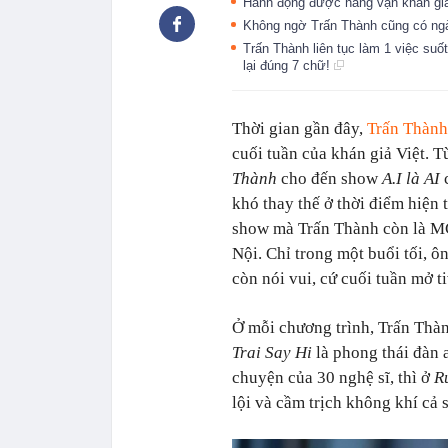
Hành động được hàng vạn khán gi
Không ngờ Trấn Thành cũng có n
Trấn Thành liên tục làm 1 việc suố
lại đúng 7 chữ!
Thời gian gần đây,
Trấn Thành
cuối tuần của khán giả Việt. 
Thành
cho đến show
A.I là AI
c
khó thay thế ở thời điểm hiện t
show mà Trấn Thành còn là MC
Nội. Chỉ trong một buổi tối, ô
còn nói vui, cứ cuối tuần mở t
Ở mỗi chương trình, Trấn Thà
Trai Say Hi
là phong thái đàn 
chuyện của 30 nghệ sĩ, thì ở
R
lội và cầm trịch không khí cả 