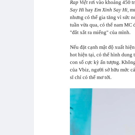
Rap Việt
rơi vào khoảng 450 t
Say Hi
hay
Em Xinh Say Hi,
mứ
nhưng có thể gia tăng vì sức nó
tuần vừa qua, có thể nam MC đ
"đắt xắt ra miếng" của mình.
Nếu đặt cạnh mật độ xuất hiện
hot hiện tại, có thể hình dun
con số cực kỳ ấn tượng. Không
của Vbiz, người sở hữu mức c
sĩ chỉ có thể mơ tới.