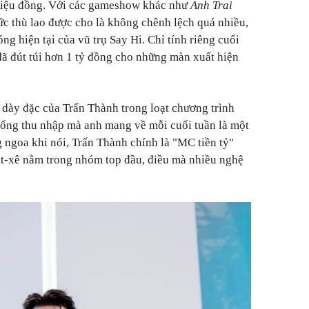
riệu đồng. Với các gameshow khác như
Anh Trai
c thù lao được cho là không chênh lệch quá nhiều,
ng hiện tại của vũ trụ Say Hi. Chỉ tính riêng cuối
ã đút túi hơn 1 tỷ đồng cho những màn xuất hiện
 dày đặc của Trấn Thành trong loạt chương trình
g tổng thu nhập mà anh mang về mỗi cuối tuần là một
 ngoa khi nói, Trấn Thành chính là "MC tiền tỷ"
át-xê nằm trong nhóm top đầu, điều mà nhiều nghệ