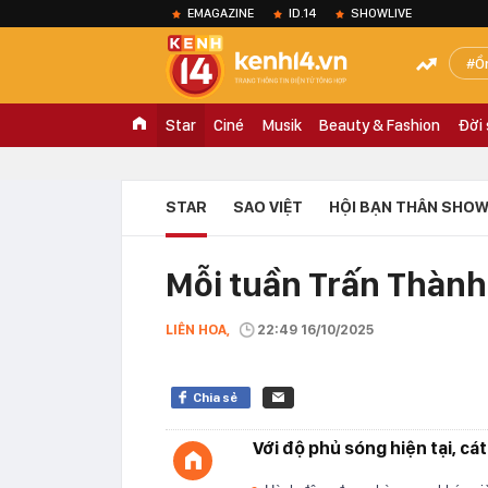
EMAGAZINE
ID.14
SHOWLIVE
Ồ
Star
Ciné
Musik
Beauty & Fashion
Đời
STAR
SAO VIỆT
HỘI BẠN THÂN SHOW
Mỗi tuần Trấn Thành
LIÊN HOA,
22:49 16/10/2025
Chia sẻ
Với độ phủ sóng hiện tại, cá