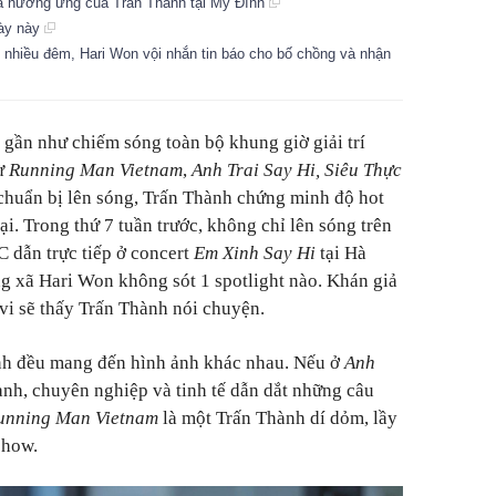
ả hưởng ứng của Trấn Thành tại Mỹ Đình
gày này
t nhiều đêm, Hari Won vội nhắn tin báo cho bố chồng và nhận
gần như chiếm sóng toàn bộ khung giờ giải trí
Từ
Running Man Vietnam
,
Anh Trai Say Hi, Siêu Thực
huẩn bị lên sóng, Trấn Thành chứng minh độ hot
ại. Trong thứ 7 tuần trước, không chỉ lên sóng trên
 dẫn trực tiếp ở concert
Em Xinh Say Hi
tại Hà
ng xã Hari Won không sót 1 spotlight nào. Khán giả
ivi sẽ thấy Trấn Thành nói chuyện.
nh đều mang đến hình ảnh khác nhau. Nếu ở
Anh
anh, chuyên nghiệp và tinh tế dẫn dắt những câu
unning Man Vietnam
là một Trấn Thành dí dỏm, lầy
show.