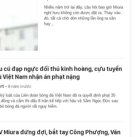
Nhiều năm trở lại đây, câu hỏi bao giờ Miura
nghỉ hưu không còn được đặt ra. Thay vào
đó, tất cả chờ đón những lần ông ra sân
hay…
u cú đạp ngực đối thủ kinh hoàng, cựu tuyển
ủ Việt Nam nhận án phạt nặng
-
rt
8 năm trước
kỷ luật của Liên đoàn bóng đá Việt Nam đã ra quyết định phạt 35
u đồng và cấm thi đấu 8 trận kế tiếp với hậu vệ Sầm Ngọc Đức sau
bỏ bóng đá người rất nguy hiểm.
V Miura đứng đợi, bắt tay Công Phượng, Văn