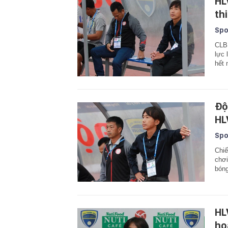
HL
th
Spo
CLB 
lực 
hết 
Độ
HL
Spo
Chiế
chơi
bóng
HL
ho