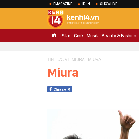
EMAGAZINE
ID.14
SHOWLIVE
Star
Ciné
Musik
Beauty & Fashion
TIN TỨC VỀ MIURA - MIURA
Miura
Chia sẻ
0