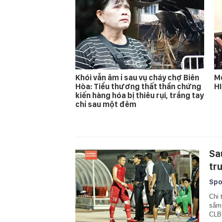
Khói vẫn âm ỉ sau vụ cháy chợ Biên
Mố
Hòa: Tiểu thương thất thần chứng
H
kiến hàng hóa bị thiêu rụi, trắng tay
chỉ sau một đêm
Sa
tr
Spo
Chi 
sắm
CLB 