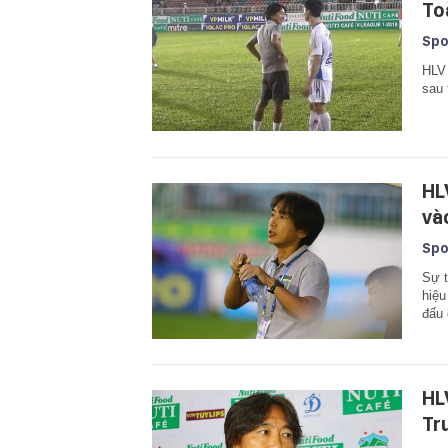
To
Spo
HLV 
sau
HL
và
Spo
Sự t
hiệu
đấu 
HL
Tr