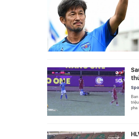
Sa
th
Spo
Ban 
triệ
pha 
HL