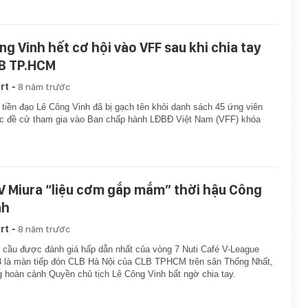
ng Vinh hết cơ hội vào VFF sau khi chia tay
B TP.HCM
-
rt
8 năm trước
tiền đạo Lê Công Vinh đã bị gạch tên khỏi danh sách 45 ứng viên
c đề cử tham gia vào Ban chấp hành LĐBĐ Việt Nam (VFF) khóa
V Miura “liệu cơm gắp mắm” thời hậu Công
nh
-
rt
8 năm trước
 cầu được đánh giá hấp dẫn nhất của vòng 7 Nuti Café V-League
 là màn tiếp đón CLB Hà Nội của CLB TPHCM trên sân Thống Nhất,
g hoàn cảnh Quyền chủ tịch Lê Công Vinh bất ngờ chia tay.