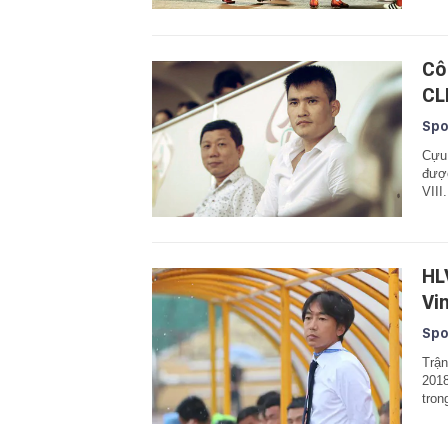
Cô
CL
Spo
Cựu 
đượ
VIII.
HL
Vi
Spo
Trận
2018
tron