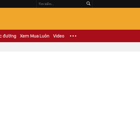
c đường
Xem Mua Luôn
Video