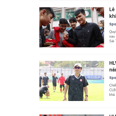
Lê
kh
Spo
Quyề
sau 
Sài 
HL
năn
Spo
Chiế
CLB 
khả 