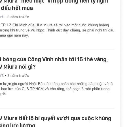
V Miura “méo mặt” vì hợp đồng tiền tỷ nghỉ
i đấu hết mùa
-
rt
8 năm trước
TP Hồ Chí Minh của HLV Miura sẽ rơi vào một cuộc khủng hoảng
lượng khi trung vệ Vũ Ngọc Thịnh đứt dây chằng, sẽ phải nghỉ thi đấu
mùa giải năm nay.
i bóng của Công Vinh nhận tới 15 thẻ vàng,
V Miura nói gì?
-
rt
8 năm trước
n lược gia người Nhật Bản lên tiếng phản bác những cáo buộc về lối
 bạo lực của CLB TP.HCM và cho rằng, thẻ phạt là một phần trong
 đá.
V Miura tiết lộ bí quyết vượt qua cuộc khủng
ảng lực lượng