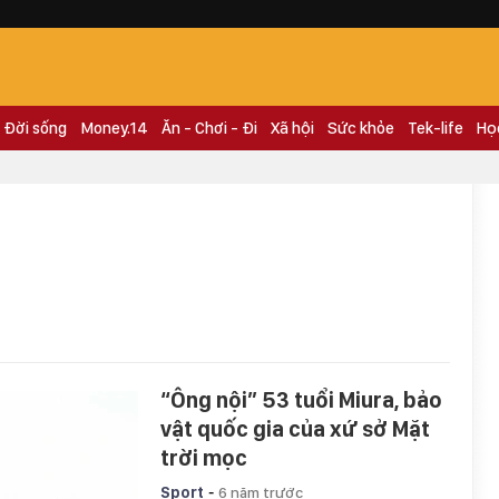
Đời sống
Money.14
Ăn - Chơi - Đi
Xã hội
Sức khỏe
Tek-life
Họ
“Ông nội” 53 tuổi Miura, bảo
vật quốc gia của xứ sở Mặt
trời mọc
-
Sport
6 năm trước