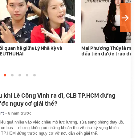
i quan hệ giữa Lý Nhã Kỳ và
Mai Phương Thúy là mỹ n
IEUTHUHAI
đầu tiên được trao đặc 
u khi Lê Công Vinh ra đi, CLB TP.HCM đứng
ước nguy cơ giải thể?
-
rt
8 năm trước
tiêu quá nhiều vào việc chiêu mộ lực lượng, sửa sang phòng thay đồ,
 xe bus… nhưng không có những khoản thu về như kỳ vọng khiến
TP.HCM đứng trước nguy cơ vỡ nợ, dẫn đến giải thể.