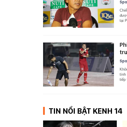
Spo
Chiế
được
tại 
Ph
tr
Spo
Khôn
tình
tiếp
TIN NỔI BẬT KENH 14