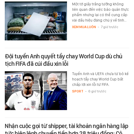
Một tờ giấy trắng tưởng không
liên quan đến việc bảo quản thực
phẩm nhưng lại có thể cung cấp
vài dấu hiệu đáng chú ý về tình…
XEM MUA LUÔN
-
7 giờ trước
Đội tuyển Anh quyết tẩy chay World Cup dù chủ
tịch FIFA đã cúi đầu xin lỗi
Tuyển Anh và UEFA chưa từ bỏ kế
hoạch tẩy chay World Cup bất
chấp lời xin lỗi từ FIFA.
SPORT
-
6 giờ trước
Nhận cuộc gọi từ shipper, tài khoản ngân hàng lập
tức hiện lệnh chuyển tiền hơn 28 triệu đồng: Cô