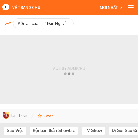
VỀ TRANG CHỦ
MỚI NHẤT
MỚI NHẤT
#Ồn ào của Thư Đan Nguyễn
Xem thêm
Star
Sao Việt
Hội bạn thân Showbiz
TV Show
Đi Soi Sao Đi