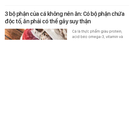
3 bộ phận của cá không nên ăn: Có bộ phận chứa
độc tố, ăn phải có thể gây suy thận
Cá là thực phẩm giàu protein,
acid béo omega-3, vitamin và
nhiều khoáng chất có lợi cho sức
khỏe. Nhưng cần tránh ăn 3 bộ…
SỨC KHỎE
-
5 giờ trước
Công trình đang thành hình ở đảo ngọc của Việt
Nam: Kỳ vọng lọt top châu Á, sức chứa hơn "nhà
hát Oscar"
Công trình đang gấp rút hoàn
thiện và đưa vào khai thác trong
ngay năm sau - 2027.
ĂN - CHƠI - ĐI
-
5 giờ trước