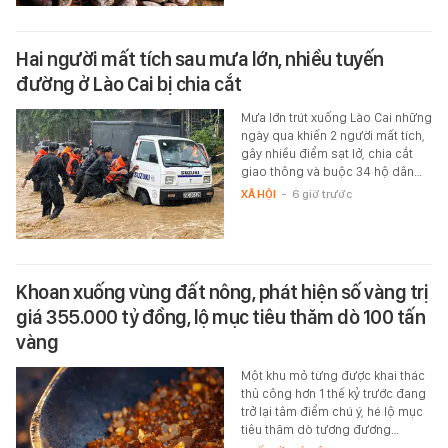
Hai người mất tích sau mưa lớn, nhiều tuyến
đường ở Lào Cai bị chia cắt
Mưa lớn trút xuống Lào Cai những
ngày qua khiến 2 người mất tích,
gây nhiều điểm sạt lở, chia cắt
giao thông và buộc 34 hộ dân…
XÃ HỘI
-
6 giờ trước
Khoan xuống vùng đất nông, phát hiện số vàng trị
giá 355.000 tỷ đồng, lộ mục tiêu thăm dò 100 tấn
vàng
Một khu mỏ từng được khai thác
thủ công hơn 1 thế kỷ trước đang
trở lại tâm điểm chú ý, hé lộ mục
tiêu thăm dò tương đương…