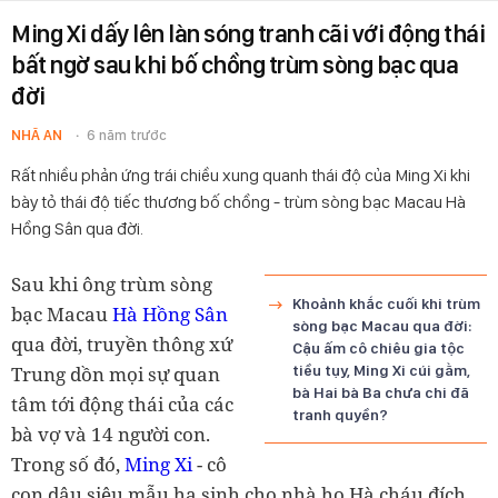
Ming Xi dấy lên làn sóng tranh cãi với động thái
bất ngờ sau khi bố chồng trùm sòng bạc qua
đời
NHÃ AN
6 năm trước
Rất nhiều phản ứng trái chiều xung quanh thái độ của Ming Xi khi
bày tỏ thái độ tiếc thương bố chồng - trùm sòng bạc Macau Hà
Hồng Sân qua đời.
Sau khi ông trùm sòng
Khoảnh khắc cuối khi trùm
bạc Macau
Hà Hồng Sân
sòng bạc Macau qua đời:
qua đời, truyền thông xứ
Cậu ấm cô chiêu gia tộc
Trung dồn mọi sự quan
tiều tụy, Ming Xi cúi gằm,
bà Hai bà Ba chưa chi đã
tâm tới động thái của các
tranh quyền?
bà vợ và 14 người con.
Trong số đó,
Ming Xi
- cô
con dâu siêu mẫu hạ sinh cho nhà họ Hà cháu đích