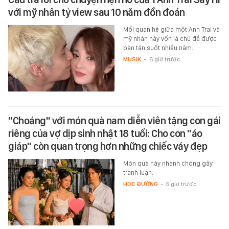
với mỹ nhân tỷ view sau 10 năm đồn đoán
Mối quan hệ giữa một Anh Trai và
mỹ nhân này vốn là chủ đề được
bàn tán suốt nhiều năm.
MUSIK
-
6 giờ trước
"Choáng" với món quà nam diễn viên tặng con gái
riêng của vợ dịp sinh nhật 18 tuổi: Cho con "áo
giáp" còn quan trọng hơn những chiếc váy đẹp
Món quà này nhanh chóng gây
tranh luận.
HỌC ĐƯỜNG
-
5 giờ trước