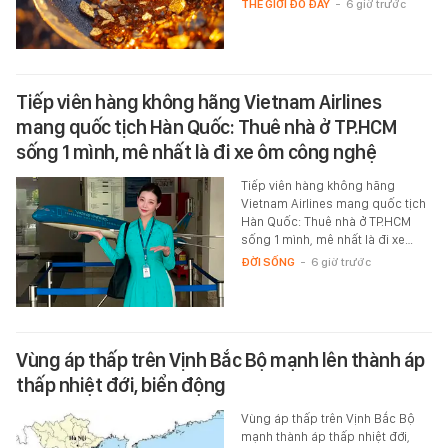
THẾ GIỚI ĐÓ ĐÂY
-
6 giờ trước
Tiếp viên hàng không hãng Vietnam Airlines
mang quốc tịch Hàn Quốc: Thuê nhà ở TP.HCM
sống 1 mình, mê nhất là đi xe ôm công nghệ
Tiếp viên hàng không hãng
Vietnam Airlines mang quốc tịch
Hàn Quốc: Thuê nhà ở TP.HCM
sống 1 mình, mê nhất là đi xe…
ĐỜI SỐNG
-
6 giờ trước
Vùng áp thấp trên Vịnh Bắc Bộ mạnh lên thành áp
thấp nhiệt đới, biển động
Vùng áp thấp trên Vịnh Bắc Bộ
mạnh thành áp thấp nhiệt đới,