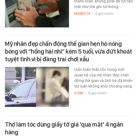
thanh toán, không phải để rút tiền
mặt như thẻ ghi nợ thông…
MONEY.14
-
6 giờ trước
Mỹ nhân đẹp chấn động thế gian hẹn hò nóng
bỏng với “hồng hài nhi” kém 5 tuổi, vừa dứt khoát
tuyệt tình vì bị đàng trai chơi xấu
Diễn biến thần tốc trong mối
quan hệ của mỹ nhân đẹp chấn
động thế gian và tình trẻ đã khiến
dư luận không khỏi choáng váng.
STAR
-
6 giờ trước
Thợ làm tóc dùng giấy tờ giả 'qua mặt' 4 ngân
hàng