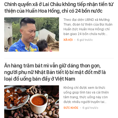
Chính quyền xã ở Lai Châu không tiếp nhận tiền từ
thiện của Huấn Hoa Hồng, chỉ có 24 bồn nước
Theo đại diện UBND xã Mường
Than, đoàn từ thiện của Bùi Xuân
Huấn (tức Huấn Hoa Hồng) chỉ
bàn giao 24 bồn chứa nước…
XÃ HỘI
-
6 giờ trước
Ăn hàng trăm bát mì vẫn giữ dáng thon gọn,
người phụ nữ Nhật Bản tiết lộ bí mật đốt mỡ là
loại đồ uống bán đầy ở Việt Nam
Không chỉ được xem là thức
uống giúp tỉnh táo và cải thiện
tâm trạng, thức uống này còn
được nhiều người truyền tai…
SỨC KHỎE
-
6 giờ trước