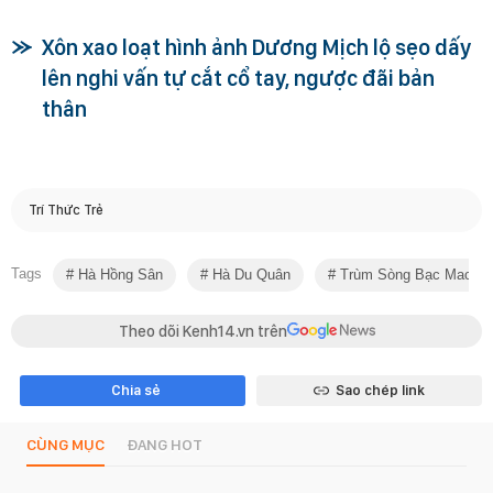
Xôn xao loạt hình ảnh Dương Mịch lộ sẹo dấy
lên nghi vấn tự cắt cổ tay, ngược đãi bản
thân
Trí Thức Trẻ
Tags
Hà Hồng Sân
Hà Du Quân
Trùm Sòng Bạc Macau 
Theo dõi Kenh14.vn trên
Chia sẻ
Sao chép link
CÙNG MỤC
ĐANG HOT