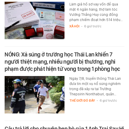
Làm giả hồ sơ vay vốn để qua
mặt 4 ngân hàng, thợ làm tóc
Vương Thắng Huy cùng đồng
phạm chiếm đoạt hơn 514 triệu…
XÃ HỘI
-
6 giờ trước
NÓNG: Xả súng ở trường học Thái Lan khiến 7
người thiệt mạng, nhiều người bị thương, nghi
phạm được phát hiện tử vong trong 1 phòng học
Ngày 7/8, truyền thông Thái Lan
đưa tin một vụ nổ súng nghiêm
trọng đã xảy ra tại Trường
Thepsirin Nonthaburi, quận…
THẾ GIỚI ĐÓ ĐÂY
-
6 giờ trước
Câu trả lời cho chuyện hẹn hò của 1 Anh Trai Say Hi