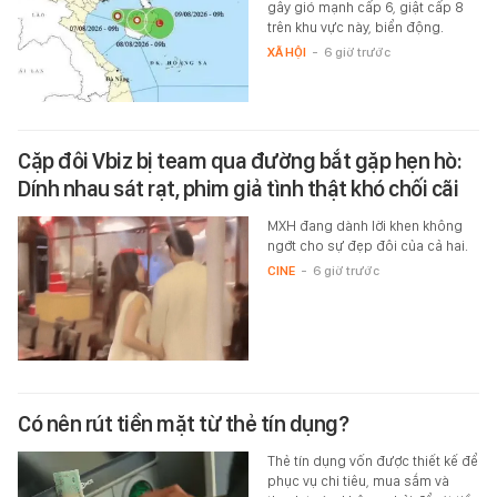
gây gió mạnh cấp 6, giật cấp 8
trên khu vực này, biển động.
XÃ HỘI
-
6 giờ trước
Cặp đôi Vbiz bị team qua đường bắt gặp hẹn hò:
Dính nhau sát rạt, phim giả tình thật khó chối cãi
MXH đang dành lời khen không
ngớt cho sự đẹp đôi của cả hai.
CINE
-
6 giờ trước
Có nên rút tiền mặt từ thẻ tín dụng?
Thẻ tín dụng vốn được thiết kế để
phục vụ chi tiêu, mua sắm và