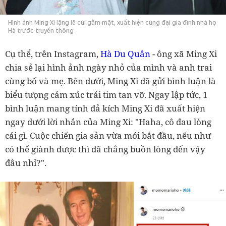
Hình ảnh Ming Xi lặng lẽ cúi gằm mặt, xuất hiện cùng đại gia đình nhà họ
Hà trước truyền thông
Cụ thể, trên Instagram,
Hà Du Quân
- ông xã Ming Xi
chia sẻ lại hình ảnh ngày nhỏ của mình và anh trai
cùng bố và mẹ. Bên dưới, Ming Xi đã gửi bình luận là
biểu tượng cảm xúc trái tim tan vỡ. Ngay lập tức, 1
bình luận mang tính đả kích Ming Xi đã xuất hiện
ngay dưới lời nhắn của Ming Xi: "Haha, cô đau lòng
cái gì. Cuộc chiến gia sản vừa mới bắt đầu, nếu như
có thể giành được thì đã chẳng buồn lòng đến vậy
đâu nhỉ?".