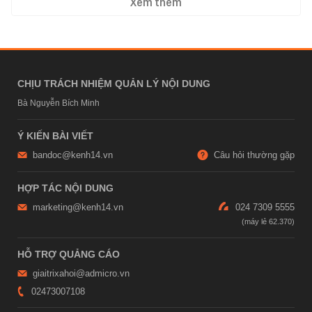
Xem thêm
CHỊU TRÁCH NHIỆM QUẢN LÝ NỘI DUNG
Bà Nguyễn Bích Minh
Ý KIẾN BÀI VIẾT
bandoc@kenh14.vn
Câu hỏi thường gặp
HỢP TÁC NỘI DUNG
marketing@kenh14.vn
024 7309 5555
HỖ TRỢ QUẢNG CÁO
giaitrixahoi@admicro.vn
02473007108