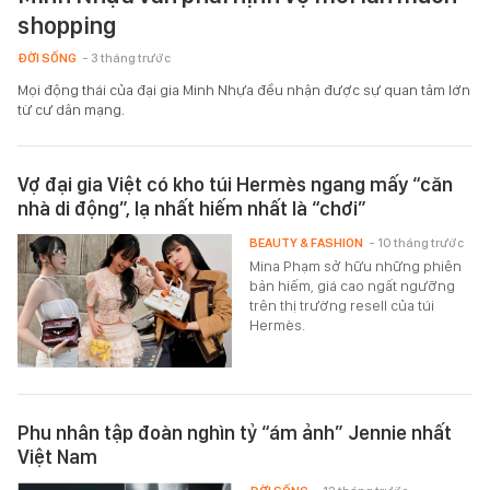
shopping
ĐỜI SỐNG
- 3 tháng trước
Mọi động thái của đại gia Minh Nhựa đều nhận được sự quan tâm lớn
từ cư dân mạng.
Vợ đại gia Việt có kho túi Hermès ngang mấy “căn
nhà di động”, lạ nhất hiếm nhất là “chơi”
BEAUTY & FASHION
- 10 tháng trước
Mina Phạm sở hữu những phiên
bản hiếm, giá cao ngất ngưỡng
trên thị trường resell của túi
Hermès.
Phu nhân tập đoàn nghìn tỷ “ám ảnh” Jennie nhất
Việt Nam