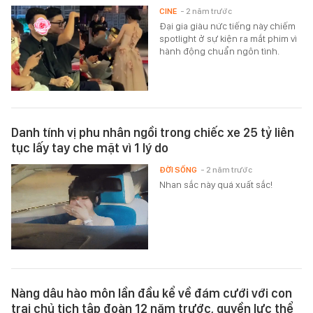
CINE
- 2 năm trước
Đại gia giàu nức tiếng này chiếm
spotlight ở sự kiện ra mắt phim vì
hành động chuẩn ngôn tình.
Danh tính vị phu nhân ngồi trong chiếc xe 25 tỷ liên
tục lấy tay che mặt vì 1 lý do
ĐỜI SỐNG
- 2 năm trước
Nhan sắc này quá xuất sắc!
Nàng dâu hào môn lần đầu kể về đám cưới với con
trai chủ tịch tập đoàn 12 năm trước, quyền lực thể