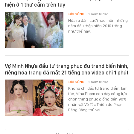
hiện ở 1 thứ cầm trên tay
ĐỜI SỐNG
- 2 năm trước
Hóa ra đám cưới hào môn những
năm đầu thập niên 2010 trông
như thế này!
Vợ Minh Nhựa đầu tư trang phục đu trend biến hình,
riêng hóa trang đã mất 21 tiếng cho video chỉ 1 phút
ĐỜI SỐNG
- 2 năm trước
Không chỉ đầu tư trang điểm, làm
tóc, Mina Phạm còn dày công lựa
chọn trang phục giống đến 90%
nhân vật Võ Tắc Thiên do Phạm
Băng Băng thủ vai.