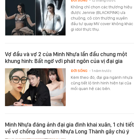
ĐỜI SỐNG
- 12 tháng trước
Không chỉ chọn các thương hiệu
được Jennie (BLACKPINK) ưa
chuộng, cô còn thường xuyên
đầu tư quay MV cover không khác
gì idol thực thụ.
Vợ đầu và vợ 2 của Minh Nhựa lần đầu chung một
khung hình: Bất ngờ với phát ngôn của vị đại gia
ĐỜI SỐNG
- 1 năm trước
Kèm theo đó, đại gia ngành nhựa
cũng tiết lộ tình hình hiện tại của
mối quan hệ các bên.
Minh Nhựa đăng ảnh đại gia đình khai xuân, 1 chi tiết
về vợ chồng ông trùm Nhựa Long Thành gây chú ý