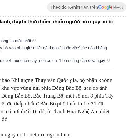
Theo dõi Kenh14.vn trên
ạnh, đây là thời điểm nhiều người có nguy cơ bị
Thông tin mới nhất
 bỏ vào bình giữ nhiệt dễ thành “thuốc độc” lúc nào không
u có 4 thói quen này, nếu có chỉ 1 bạn cũng cần sửa ngay
 báo Khí tượng Thuỷ văn Quốc gia, bộ phận không
ến khu vực vùng núi phía Đông Bắc Bộ, sau đó ảnh
 Đông Bắc Bộ, Bắc Trung Bộ, một số nơi ở phía Tây
ệt độ thấp nhất ở Bắc Bộ phổ biến từ 19-21 độ,
 cao có nơi dưới 16 độ; ở Thanh Hoá-Nghệ An nhiệt
 độ.
ó nguy cơ bị liệt mặt ngoại biên.