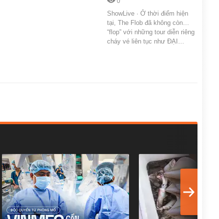
0
ShowLive · Ở thời điểm hiện
tại, The Flob đã không còn…
“flop” với những tour diễn riêng
cháy vé liên tục như ĐẠI…