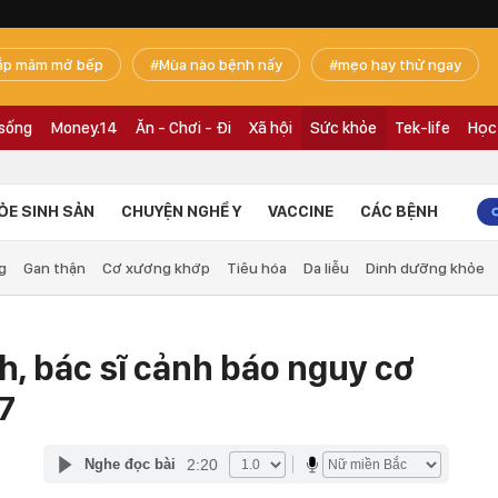
ắp mâm mở bếp
Mùa nào bệnh nấy
mẹo hay thử ngay
 sống
Money.14
Ăn - Chơi - Đi
Xã hội
Sức khỏe
Tek-life
Học
ỎE SINH SẢN
CHUYỆN NGHỀ Y
VACCINE
CÁC BỆNH
g
Gan thận
Cơ xương khớp
Tiêu hóa
Da liễu
Dinh dưỡng khỏe
h, bác sĩ cảnh báo nguy cơ
 7
2:20
Nghe đọc bài