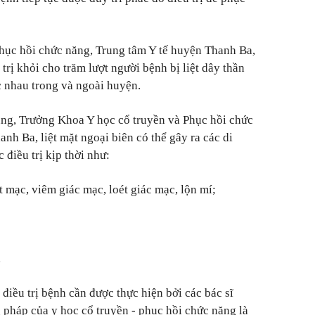
hục hồi chức năng, Trung tâm Y tế huyện Thanh Ba,
trị khỏi cho trăm lượt người bệnh bị liệt dây thần
c nhau trong và ngoài huyện.
g, Trưởng Khoa Y học cổ truyền và Phục hồi chức
nh Ba, liệt mặt ngoại biên có thể gây ra các di
điều trị kịp thời như:
 mạc, viêm giác mạc, loét giác mạc, lộn mí;
…
điều trị bệnh cần được thực hiện bởi các bác sĩ
pháp của y học cổ truyền - phục hồi chức năng là