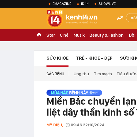
EMAGAZINE
ID.14
SHOWLIVE
S
Star
Ciné
Musik
Beauty & Fashion
Đời
SỨC KHỎE
TRẺ - KHỎE - ĐẸP
SỨC KH
Ung thư
Tim mạch
Tiểu đườn
CÁC BỆNH
Miền Bắc chuyển lạn
liệt dây thần kinh số
MỸ DIỆU,
09:46 22/10/2024