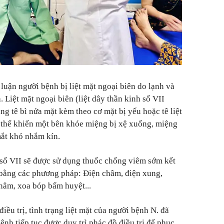
luận người bệnh bị liệt mặt ngoại biên do lạnh và
. Liệt mặt ngoại biên (liệt dây thần kinh số VII
rạng tê bì nửa mặt kèm theo cơ mặt bị yếu hoặc tê liệt
ó thể khiến một bên khóe miệng bị xệ xuống, miệng
mắt khó nhắm kín.
 số VII sẽ được sử dụng thuốc chống viêm sớm kết
ực bằng các phương pháp: Điện châm, điện xung,
châm, xoa bóp bấm huyệt...
ều trị, tình trạng liệt mặt của người bệnh N. đã
nh tiếp tục được duy trì phác đồ điều trị để phục