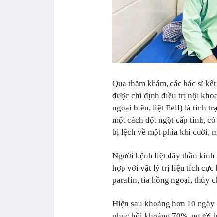
Qua thăm khám, các bác sĩ kết 
được chỉ định điều trị nội khoa
ngoại biên, liệt Bell) là tình t
một cách đột ngột cấp tính, c
bị lệch về một phía khi cười, 
Người bệnh liệt dây thần kinh
hợp với vật lý trị liệu tích c
parafin, tia hồng ngoại, thủy 
Hiện sau khoảng hơn 10 ngày đi
phục hồi khoảng 70%, người bệ