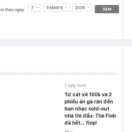
7
THÁNG 8
2026
XEM
m theo ngày
1 ngày trước
Từ cát xê 100k và 2
phiếu ăn gà rán đến
ban nhạc sold-out
nhà thi đấu: The Flob
đã hết… flop!