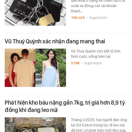
đến khách hàng về chiến dịch rà
soát và đóng các tài khoản
thanh…
TEK-LIFE
-
6 giờ trước
Vũ Thuý Quỳnh xác nhận đang mang thai
Vũ Thuý Quỳnh còn tiết lộ tình
hình cuộc sống hiện tại.
STAR
-
6 giờ trước
Phát hiện kho báu nặng gần 7kg, trị giá hơn 8,9 tỷ
đồng khi đang leo núi
Tháng 2/2025, hai người đàn ông
tại CH Czech trong lúc đi leo núi
đã tình cờ phát hiện một kho báu