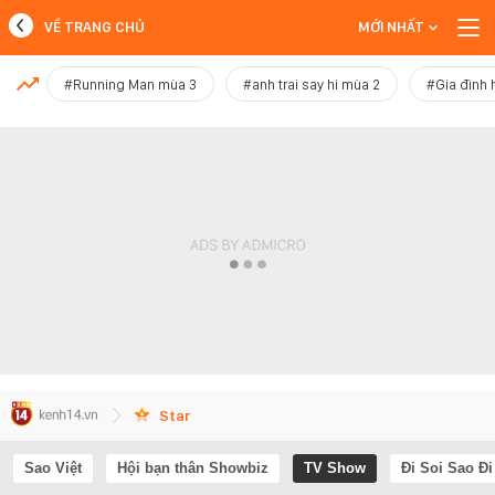
VỀ TRANG CHỦ
MỚI NHẤT
MỚI NHẤT
#Running Man mùa 3
#anh trai say hi mùa 2
#Gia đình 
Xem thêm
Star
Sao Việt
Hội bạn thân Showbiz
TV Show
Đi Soi Sao Đi