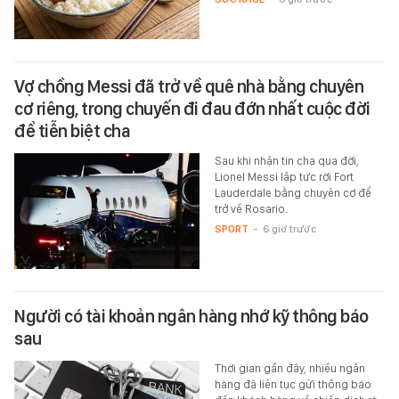
Vợ chồng Messi đã trở về quê nhà bằng chuyên
cơ riêng, trong chuyến đi đau đớn nhất cuộc đời
để tiễn biệt cha
Sau khi nhận tin cha qua đời,
Lionel Messi lập tức rời Fort
Lauderdale bằng chuyên cơ để
trở về Rosario.
SPORT
-
6 giờ trước
Người có tài khoản ngân hàng nhớ kỹ thông báo
sau
Thời gian gần đây, nhiều ngân
hàng đã liên tục gửi thông báo