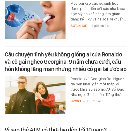
Một loại kẹo cao su sinh học
được phát triển bởi các nhà khoa
học Mỹ có khả năng làm giảm
đáng kể HPV và hai loại vi khuẩn…
SỨC KHỎE
-
7 giờ trước
Câu chuyện tình yêu không giống ai của Ronaldo
và cô gái nghèo Georgina: 9 năm chưa cưới, cầu
hôn không lãng mạn nhưng nhiều cô gái lại ước ao
Ronaldo và Georgina Rodríguez
đã bên nhau gần một thập kỷ
trước khi siêu sao người Bồ Đào
Nha ngỏ lời cầu hôn. Từng thừa…
SPORT
-
7 giờ trước
Vì sao thẻ ATM có thời hạn lên tới 10 năm?