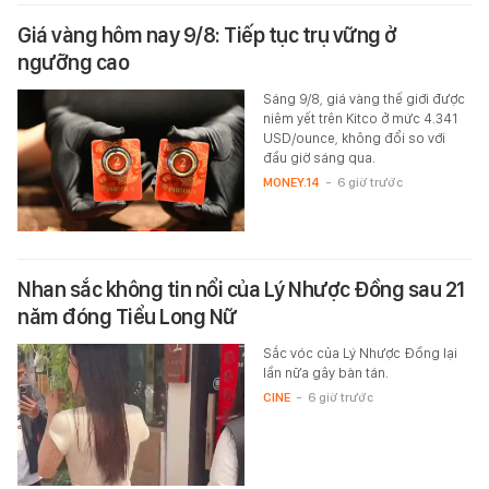
Giá vàng hôm nay 9/8: Tiếp tục trụ vững ở
ngưỡng cao
Sáng 9/8, giá vàng thế giới được
niêm yết trên Kitco ở mức 4.341
USD/ounce, không đổi so với
đầu giờ sáng qua.
MONEY.14
-
6 giờ trước
Nhan sắc không tin nổi của Lý Nhược Đồng sau 21
năm đóng Tiểu Long Nữ
Sắc vóc của Lý Nhược Đồng lại
lần nữa gây bàn tán.
CINE
-
6 giờ trước