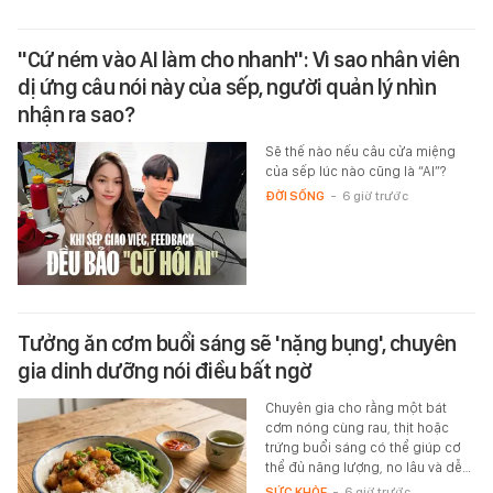
"Cứ ném vào AI làm cho nhanh": Vì sao nhân viên
dị ứng câu nói này của sếp, người quản lý nhìn
nhận ra sao?
Sẽ thế nào nếu câu cửa miệng
của sếp lúc nào cũng là “AI”?
ĐỜI SỐNG
-
6 giờ trước
Tưởng ăn cơm buổi sáng sẽ 'nặng bụng', chuyên
gia dinh dưỡng nói điều bất ngờ
Chuyên gia cho rằng một bát
cơm nóng cùng rau, thịt hoặc
trứng buổi sáng có thể giúp cơ
thể đủ năng lượng, no lâu và dễ…
SỨC KHỎE
-
6 giờ trước