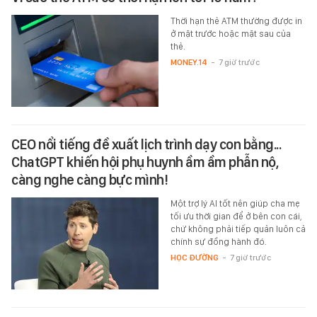
Thời hạn thẻ ATM thường được in
ở mặt trước hoặc mặt sau của
thẻ.
MONEY.14
-
7 giờ trước
CEO nổi tiếng đề xuất lịch trình dạy con bằng...
ChatGPT khiến hội phụ huynh ầm ầm phẫn nộ,
càng nghe càng bực mình!
Một trợ lý AI tốt nên giúp cha mẹ
tối ưu thời gian để ở bên con cái,
chứ không phải tiếp quản luôn cả
chính sự đồng hành đó.
HỌC ĐƯỜNG
-
7 giờ trước