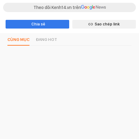
Theo dõi Kenh14.vn trên
Chia sẻ
Sao chép link
CÙNG MỤC
ĐANG HOT