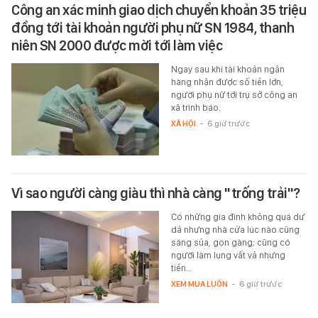
Công an xác minh giao dịch chuyển khoản 35 triệu
đồng tới tài khoản người phụ nữ SN 1984, thanh
niên SN 2000 được mời tới làm việc
Ngay sau khi tài khoản ngân
hàng nhận được số tiền lớn,
người phụ nữ tới trụ sở công an
xã trình báo.
XÃ HỘI
-
6 giờ trước
Vì sao người càng giàu thì nhà càng "trống trải"?
Có những gia đình không quá dư
dả nhưng nhà cửa lúc nào cũng
sáng sủa, gọn gàng; cũng có
người làm lụng vất vả nhưng
tiền…
XEM MUA LUÔN
-
6 giờ trước