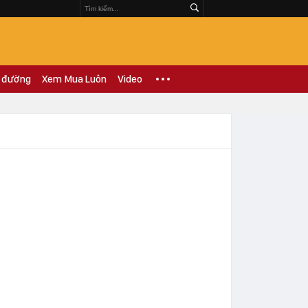
 đường
Xem Mua Luôn
Video