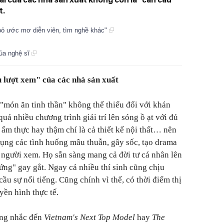
t.
bỏ ước mơ diễn viên, tìm nghề khác"
của nghệ sĩ
u lượt xem" của các nhà sản xuất
món ăn tinh thần" không thể thiếu đối với khán
quá nhiều chương trình giải trí lên sóng ồ ạt với đủ
, ẩm thực hay thậm chí là cả thiết kế nội thất… nên
dụng các tình huống mâu thuẫn, gây sốc, tạo drama
éo người xem. Họ sẵn sàng mang cả đời tư cá nhân lên
ứng" gay gắt. Ngay cả nhiều thí sinh cũng chịu
ầu sự nổi tiếng. Cũng chính vì thế, có thời điểm thị
yền hình thực tế.
ông nhắc đến
Vietnam's Next Top Model
hay
The