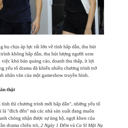
g họ chịu áp lực rất lớn về tính hấp dẫn, thu hút
trình không hấp dẫn, thu hút lượng người xem
việc khó bán quảng cáo, doanh thu thấp, ít lợi
ng yếu tố drama đã khiến nhiều chương trình trở
tính nhân văn của một gameshow truyền hình.
hân thật
 tính thì chương trình mới hấp dẫn", những yếu tố
ới là "đích đến" mà các nhà sản xuất đang muốn
hanh chóng nhận được sự ủng hộ, ngợi khen của
cần drama chiêu trò,
2 Ngày 1 Đêm
và
Ca Sĩ Mặt Nạ