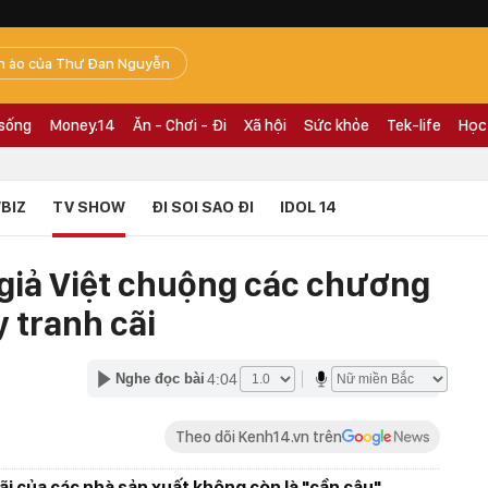
n ào của Thư Đan Nguyễn
 sống
Money.14
Ăn - Chơi - Đi
Xã hội
Sức khỏe
Tek-life
Học
BIZ
TV SHOW
ĐI SOI SAO ĐI
IDOL 14
 giả Việt chuộng các chương
y tranh cãi
4:04
Nghe đọc bài
Theo dõi Kenh14.vn trên
ãi của các nhà sản xuất không còn là "cần câu"