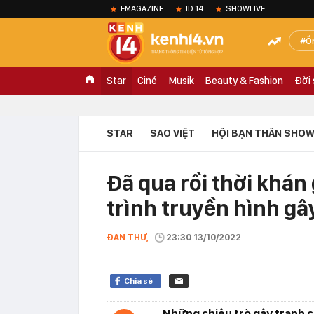
EMAGAZINE
ID.14
SHOWLIVE
Ồ
Star
Ciné
Musik
Beauty & Fashion
Đời
STAR
SAO VIỆT
HỘI BẠN THÂN SHOW
Đã qua rồi thời khán
trình truyền hình gâ
ĐAN THƯ,
23:30 13/10/2022
Chia sẻ
Những chiêu trò gây tranh c