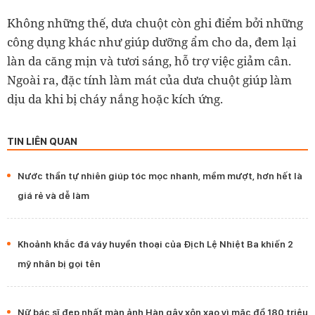
Không những thế, dưa chuột còn ghi điểm bởi những
công dụng khác như giúp dưỡng ẩm cho da, đem lại
làn da căng mịn và tươi sáng, hỗ trợ việc giảm cân.
Ngoài ra, đặc tính làm mát của dưa chuột giúp làm
dịu da khi bị cháy nắng hoặc kích ứng.
TIN LIÊN QUAN
Nước thần tự nhiên giúp tóc mọc nhanh, mềm mượt, hơn hết là
giá rẻ và dễ làm
Khoảnh khắc đá váy huyền thoại của Địch Lệ Nhiệt Ba khiến 2
mỹ nhân bị gọi tên
Nữ bác sĩ đẹp nhất màn ảnh Hàn gây xôn xao vì mặc đồ 180 triệu