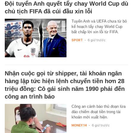
Đội tuyển Anh quyết tẩy chay World Cup dù
chủ tịch FIFA đã cúi đầu xin lỗi
Tuyển Anh và UEFA chưa từ bỏ
kế hoạch tẩy chay World Cup
bất chấp lời xin lỗi từ FIFA.
SPORT
-
6 giờ trước
Nhận cuộc gọi từ shipper, tài khoản ngân
hàng lập tức hiện lệnh chuyển tiền hơn 28
triệu đồng: Cô gái sinh năm 1990 phải đến
công an trình báo
Công an cảnh báo thủ đoạn lừa
đảo chiếm đoạt tiền trong tài
khoản mới xuất hiện.
MONEY.14
-
6 giờ trước