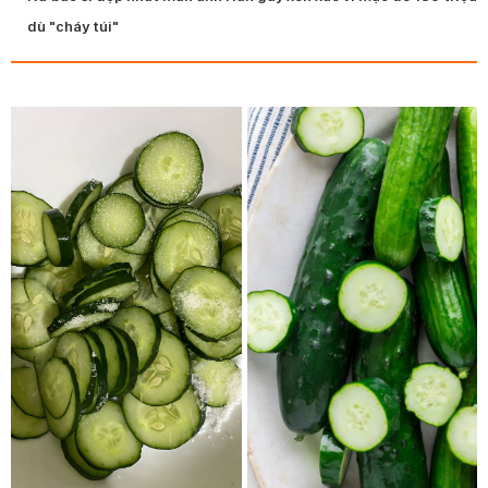
dù "cháy túi"