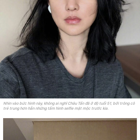
Nhìn vào bức hình này, không ai nghĩ Châu Tấn đã ở độ tuổi 51, bởi trông cô
trẻ trung hơn hẳn những tấm hình selfie mặt mộc trước kia.