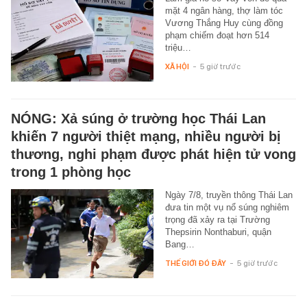
mặt 4 ngân hàng, thợ làm tóc
Vương Thắng Huy cùng đồng
phạm chiếm đoạt hơn 514
triệu…
XÃ HỘI
-
5 giờ trước
NÓNG: Xả súng ở trường học Thái Lan
khiến 7 người thiệt mạng, nhiều người bị
thương, nghi phạm được phát hiện tử vong
trong 1 phòng học
Ngày 7/8, truyền thông Thái Lan
đưa tin một vụ nổ súng nghiêm
trọng đã xảy ra tại Trường
Thepsirin Nonthaburi, quận
Bang…
THẾ GIỚI ĐÓ ĐÂY
-
5 giờ trước