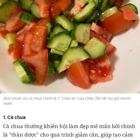
Dưa chuột và cà chua chính là 2 "chân ái" của Châu Tấn để níu giữ thanh
xuân.
1. Cà chua
Cà chua thường khiến hội làm đẹp mê mẩn bởi chính
là "thần dược" cho quá trình giảm cân, giúp tạo cảm