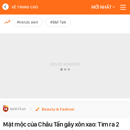
MỚI NHẤT
VỀ TRANG CHỦ
MỚI NHẤT
#trends alert
#B&F Talk
Xem thêm
Beauty & Fashion
Mặt mộc của Châu Tấn gây xôn xao: Tìm ra 2