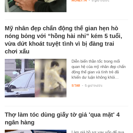
MONEY.14
-
5 giờ trước
Mỹ nhân đẹp chấn động thế gian hẹn hò
nóng bỏng với “hồng hài nhi” kém 5 tuổi,
vừa dứt khoát tuyệt tình vì bị đàng trai
chơi xấu
Diễn biến thần tốc trong mối
quan hệ của mỹ nhân đẹp chấn
động thế gian và tình trẻ đã
khiến dư luận không khỏi…
STAR
-
5 giờ trước
Thợ làm tóc dùng giấy tờ giả 'qua mặt' 4
ngân hàng
Làm giả hồ sơ vay vốn để qua