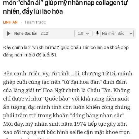
món “chân ái” giúp mỹ nhân nạp collagen tự
nhiên, đẩy lùi lão hóa
LINH AN
1 năm trước
Nghe đọc bài
2:12
Đây chính là 2 "vũ khí bí mật" giúp Châu Tấn có làn da khoẻ đẹp
đáng hâm mộ ở độ tuổi 51.
Bên cạnh Triệu Vy, Từ Tịnh Lôi, Chương Tử Di, mảnh
ghép cuối cùng tạo nên "tứ đại hoa đán" đình đám
của làng giải trí Hoa Ngữ chính là Châu Tấn. Không
chỉ được ví như "Quốc bảo" với khả năng diễn xuất
ấn tượng, đại minh tinh còn luôn khiến công chúng
phải trầm trồ trong khoản "đóng băng nhan sắc".
Mới đây, mỹ nhân sinh năm 1974 tiếp tục gây xôn
xao cõi mạng với bức hình selfie cận mặt khoe trọn