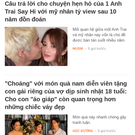
Câu trả lời cho chuyện hẹn hò của 1 Anh
Trai Say Hi với mỹ nhân tỷ view sau 10
năm đồn đoán
Mối quan hệ giữa một Anh Trai
và mỹ nhân này vốn là chủ đề
được bàn tán suốt nhiều năm.
MUSIK
-
5 giờ trước
"Choáng" với món quà nam diễn viên tặng
con gái riêng của vợ dịp sinh nhật 18 tuổi:
Cho con "áo giáp" còn quan trọng hơn
những chiếc váy đẹp
Món quà này nhanh chóng gây
tranh luận.
HỌC ĐƯỜNG
-
5 giờ trước