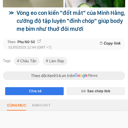
Vòng eo con kiến "đốt mắt" của Minh Hằng,
cường độ tập luyện "đỉnh chóp" giúp body
mẹ bỉm như thuở đôi mươi
Theo
Phụ Nữ Số
Copy link
01/05/2025 12:44 (GMT +7)
Tags
Châu Tấn
Làm Đẹp
Theo dõi Kenh14.vn trên
Chia sẻ
Sao chép link
CÙNG MỤC
ĐANG HOT