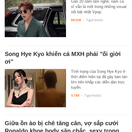
Gần 20 năm làm nghề, nam ca
sĩ vẫn là một trong những visual
nổi bật nhất Vpop.
MUSIK
-
7 giờ trước
Song Hye Kyo khiến cả MXH phải "ối giời
ơi"
Tình trạng của Song Hye Kyo ở
thời điểm hiện tại đã gây bàn tán
lớn trên khắp các diễn đàn trực
tuyến.
STAR
-
7 giờ trước
Giữa ồn ào bị chê tăng cân, vợ sắp cưới
Ronaldo khoe body săn chắc, sexy trong