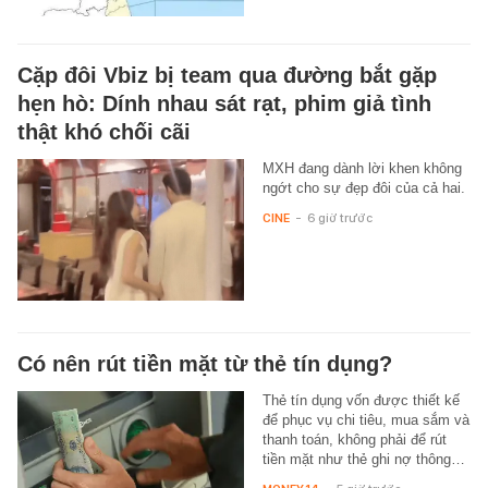
Cặp đôi Vbiz bị team qua đường bắt gặp
hẹn hò: Dính nhau sát rạt, phim giả tình
thật khó chối cãi
MXH đang dành lời khen không
ngớt cho sự đẹp đôi của cả hai.
CINE
-
6 giờ trước
Có nên rút tiền mặt từ thẻ tín dụng?
Thẻ tín dụng vốn được thiết kế
để phục vụ chi tiêu, mua sắm và
thanh toán, không phải để rút
tiền mặt như thẻ ghi nợ thông…