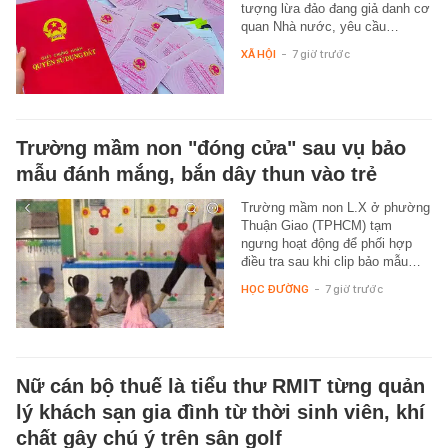
tượng lừa đảo đang giả danh cơ
quan Nhà nước, yêu cầu…
XÃ HỘI
-
7 giờ trước
Trường mầm non "đóng cửa" sau vụ bảo
mẫu đánh mắng, bắn dây thun vào trẻ
Trường mầm non L.X ở phường
Thuận Giao (TPHCM) tạm
ngưng hoạt động để phối hợp
điều tra sau khi clip bảo mẫu…
HỌC ĐƯỜNG
-
7 giờ trước
Nữ cán bộ thuế là tiểu thư RMIT từng quản
lý khách sạn gia đình từ thời sinh viên, khí
chất gây chú ý trên sân golf