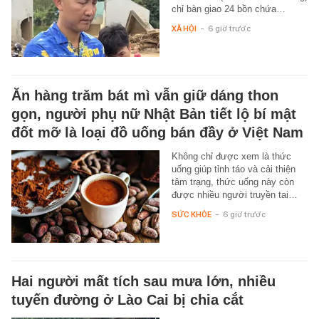
chỉ bàn giao 24 bồn chứa…
XÃ HỘI
-
6 giờ trước
Ăn hàng trăm bát mì vẫn giữ dáng thon
gọn, người phụ nữ Nhật Bản tiết lộ bí mật
đốt mỡ là loại đồ uống bán đầy ở Việt Nam
Không chỉ được xem là thức
uống giúp tỉnh táo và cải thiện
tâm trạng, thức uống này còn
được nhiều người truyền tai…
SỨC KHỎE
-
6 giờ trước
Hai người mất tích sau mưa lớn, nhiều
tuyến đường ở Lào Cai bị chia cắt