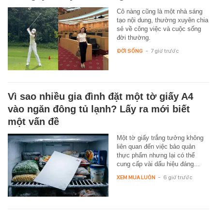
Cô nàng cũng là một nhà sáng
tạo nội dung, thường xuyên chia
sẻ về công việc và cuộc sống
đời thường.
ĐỜI SỐNG
-
7 giờ trước
Vì sao nhiều gia đình đặt một tờ giấy A4
vào ngăn đông tủ lạnh? Lấy ra mới biết
một vấn đề
Một tờ giấy trắng tưởng không
liên quan đến việc bảo quản
thực phẩm nhưng lại có thể
cung cấp vài dấu hiệu đáng…
XEM MUA LUÔN
-
6 giờ trước