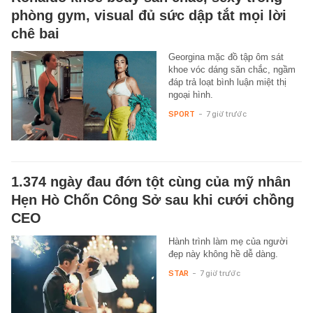
phòng gym, visual đủ sức dập tắt mọi lời
chê bai
Georgina mặc đồ tập ôm sát
khoe vóc dáng săn chắc, ngầm
đáp trả loạt bình luận miệt thị
ngoại hình.
SPORT
-
7 giờ trước
1.374 ngày đau đớn tột cùng của mỹ nhân
Hẹn Hò Chốn Công Sở sau khi cưới chồng
CEO
Hành trình làm mẹ của người
đẹp này không hề dễ dàng.
STAR
-
7 giờ trước