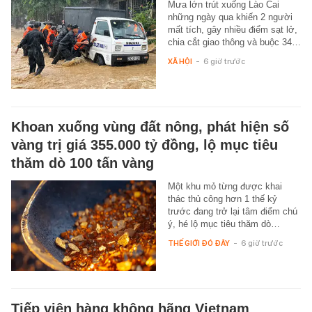
Mưa lớn trút xuống Lào Cai
những ngày qua khiến 2 người
mất tích, gây nhiều điểm sạt lở,
chia cắt giao thông và buộc 34…
XÃ HỘI
-
6 giờ trước
Khoan xuống vùng đất nông, phát hiện số
vàng trị giá 355.000 tỷ đồng, lộ mục tiêu
thăm dò 100 tấn vàng
Một khu mỏ từng được khai
thác thủ công hơn 1 thế kỷ
trước đang trở lại tâm điểm chú
ý, hé lộ mục tiêu thăm dò…
THẾ GIỚI ĐÓ ĐÂY
-
6 giờ trước
Tiếp viên hàng không hãng Vietnam