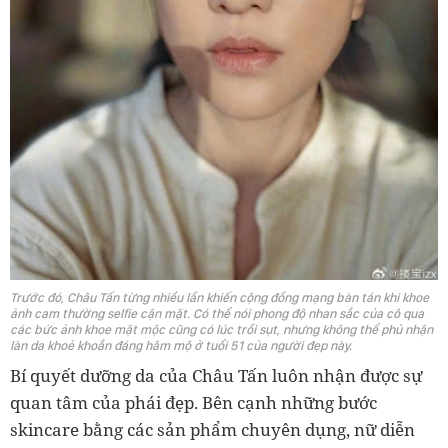
Trước đó, Châu Tấn từng nhiều lần khiến cộng đồng mạng bàn tán khi khoe
ảnh cam thường selfie cận mặt. Có thể nói phong độ nhan sắc của cô qua
các bức ảnh khoe mặt mộc cũng có lúc trồi sụt, nhưng không thể phủ nhận
làn da khoẻ khoắn đáng hâm mộ ở tuổi 51 của người đẹp này.
Bí quyết dưỡng da của Châu Tấn luôn nhận được sự
quan tâm của phái đẹp. Bên cạnh những bước
skincare bằng các sản phẩm chuyên dụng, nữ diễn