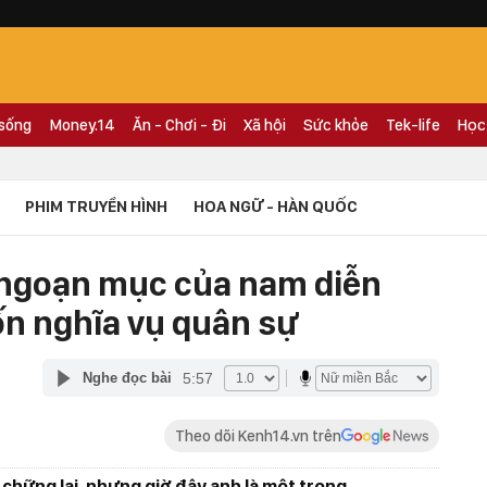
 sống
Money.14
Ăn - Chơi - Đi
Xã hội
Sức khỏe
Tek-life
Học
PHIM TRUYỀN HÌNH
HOA NGỮ - HÀN QUỐC
 ngoạn mục của nam diễn
rốn nghĩa vụ quân sự
5:57
Nghe đọc bài
Theo dõi Kenh14.vn trên
 chững lại, nhưng giờ đây anh là một trong