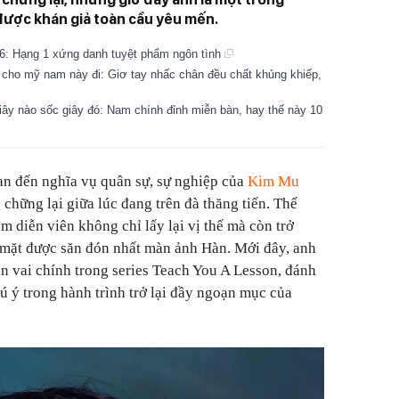
ược khán giả toàn cầu yêu mến.
6: Hạng 1 xứng danh tuyệt phẩm ngôn tình
6 cho mỹ nam này đi: Giơ tay nhấc chân đều chất khủng khiếp,
y nào sốc giây đó: Nam chính đỉnh miễn bàn, hay thế này 10
uan đến nghĩa vụ quân sự, sự nghiệp của
Kim Mu
chững lại giữa lúc đang trên đà thăng tiến. Thế
 diễn viên không chỉ lấy lại vị thế mà còn trở
mặt được săn đón nhất màn ảnh Hàn. Mới đây, anh
ận vai chính trong series Teach You A Lesson, đánh
 ý trong hành trình trở lại đầy ngoạn mục của