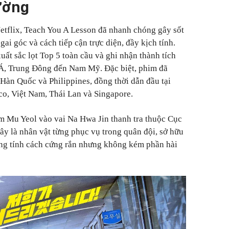
ường
etflix, Teach You A Lesson đã nhanh chóng gây sốt
gai góc và cách tiếp cận trực diện, đầy kịch tính.
uất sắc lọt Top 5 toàn cầu và ghi nhận thành tích
u Á, Trung Đông đến Nam Mỹ. Đặc biệt, phim đã
 Hàn Quốc và Philippines, đồng thời dẫn đầu tại
co, Việt Nam, Thái Lan và Singapore.
m Mu Yeol vào vai Na Hwa Jin thanh tra thuộc Cục
ây là nhân vật từng phục vụ trong quân đội, sở hữu
ùng tính cách cứng rắn nhưng không kém phần hài