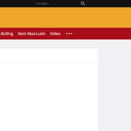
 đường
Xem Mua Luôn
Video