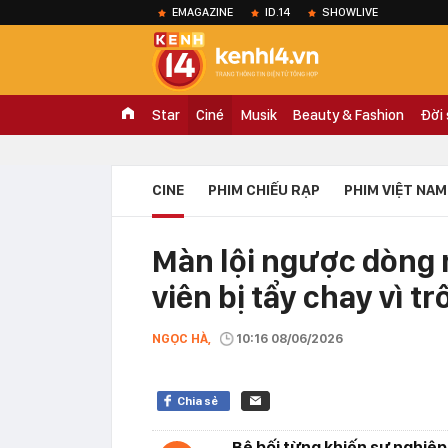
EMAGAZINE
ID.14
SHOWLIVE
Star
Ciné
Musik
Beauty & Fashion
Đời
CINE
PHIM CHIẾU RẠP
PHIM VIỆT NAM
Màn lội ngược dòng
viên bị tẩy chay vì t
NGỌC HÀ,
10:16 08/06/2026
Chia sẻ
Bê bối từng khiến sự nghiệp