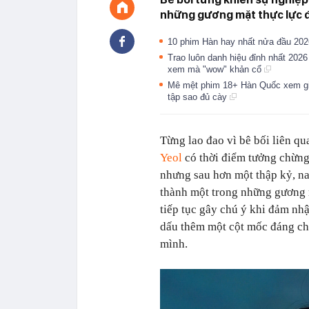
những gương mặt thực lực đ
10 phim Hàn hay nhất nửa đầu 202
Trao luôn danh hiệu đỉnh nhất 202
xem mà "wow" khản cổ
Mê mệt phim 18+ Hàn Quốc xem giâ
tập sao đủ cày
Từng lao đao vì bê bối liên q
Yeol
có thời điểm tưởng chừng 
nhưng sau hơn một thập kỷ, nam
thành một trong những gương 
tiếp tục gây chú ý khi đảm nh
dấu thêm một cột mốc đáng chú
mình.