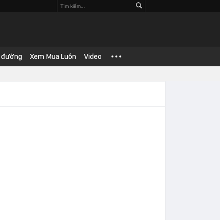
 đường
Xem Mua Luôn
Video