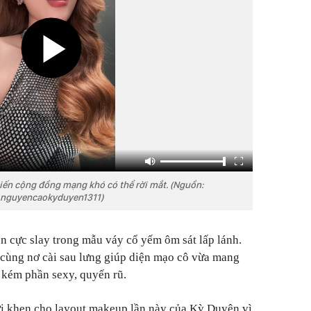
hiến cộng đồng mạng khó có thể rời mắt. (Nguồn:
nguyencaokyduyen1311)
n cực slay trong mẫu váy cổ yếm ôm sát lấp lánh.
 cùng nơ cài sau lưng giúp diện mạo cô vừa mang
g kém phần sexy, quyến rũ.
lời khen cho layout makeup lần này của Kỳ Duyên vì