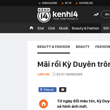
EMAGAZINE
ID.14
SHOWLIVE
t
Star
Ciné
Musik
Beauty & Fashion
Đời
BEAUTY & FASHION
BEAUTY
FASHIO
Mãi rồi Kỳ Duyên trô
LINH AN,
23:31 14/05/2025
Chia sẻ
Từ ngày đổi màu tóc, Kỳ Duy
sẻ hình ảnh mới.