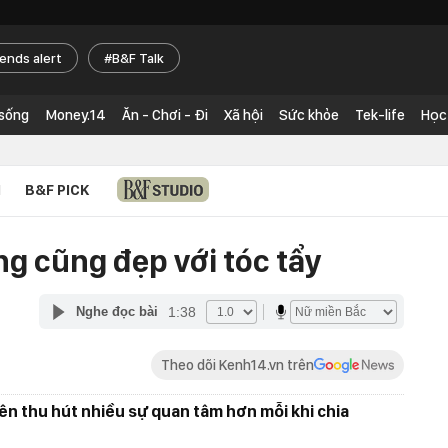
rends alert
B&F Talk
 sống
Money.14
Ăn - Chơi - Đi
Xã hội
Sức khỏe
Tek-life
Học
N
B&F PICK
ng cũng đẹp với tóc tẩy
1:38
Nghe đọc bài
Theo dõi Kenh14.vn trên
ên thu hút nhiều sự quan tâm hơn mỗi khi chia