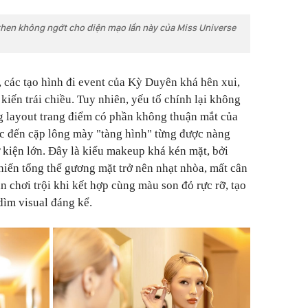
hen không ngớt cho diện mạo lần này của Miss Universe
, các tạo hình đi event của Kỳ Duyên khá hên xui,
kiến trái chiều. Tuy nhiên, yếu tố chính lại không
g layout trang điểm có phần không thuận mắt của
c đến cặp lông mày "tàng hình" từng được nàng
ự kiện lớn. Đây là kiểu makeup khá kén mặt, bởi
iến tổng thể gương mặt trở nên nhạt nhòa, mất cân
n chơi trội khi kết hợp cùng màu son đỏ rực rỡ, tạo
dìm visual đáng kể.