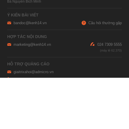
Bà Nguyễn Bích Minh
Ý KIẾN BÀI VIẾT
bandoc@kenh14.vn
Câu hỏi thường gặp
HỢP TÁC NỘI DUNG
marketing@kenh14.vn
024 7309 5555
HỖ TRỢ QUẢNG CÁO
giaitrixahoi@admicro.vn
02473007108
TRỤ SỞ HÀ NỘI
Tầng 21, Tòa nhà Center Building, Hapulico Complex, Số 01, phố
Nguyễn Huy Tưởng, phường Thanh Xuân, thành phố Hà Nội
TRỤ SỞ TP.HỒ CHÍ MINH
Tầng 4, Tòa nhà 123, số 127 Võ Văn Tần, Phường Xuân Hòa, TPHCM