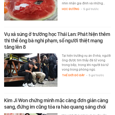
nhìn nhận gia đình và những…
HỌC ĐƯỜNG
-
5 giờ trước
Vụ xả súng ở trường học Thái Lan: Phát hiện thêm
thi thể ông bà nghi phạm, số người thiệt mạng
tăng lên 8
Tại hiện trường vụ án ở nhà, người
ông được tìm thấy đã tử vong
trong bếp, trong khi người bà tử
vong trong phòng ngủ.
THẾ GIỚI ĐÓ ĐÂY
-
5 giờ trước
Kim Ji Won chứng minh mặc càng đơn giản càng
sang, đứng im cũng tỏa ra hào quang sáng chói