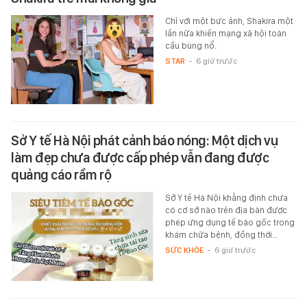
Chỉ với một bức ảnh, Shakira một
lần nữa khiến mạng xã hội toàn
cầu bùng nổ.
STAR
-
6 giờ trước
Sở Y tế Hà Nội phát cảnh báo nóng: Một dịch vụ
làm đẹp chưa được cấp phép vẫn đang được
quảng cáo rầm rộ
Sở Y tế Hà Nội khẳng định chưa
có cơ sở nào trên địa bàn được
phép ứng dụng tế bào gốc trong
khám chữa bệnh, đồng thời…
SỨC KHỎE
-
6 giờ trước