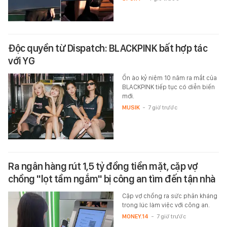
Độc quyền từ Dispatch: BLACKPINK bất hợp tác
với YG
Ồn ào kỷ niệm 10 năm ra mắt của
BLACKPINK tiếp tục có diễn biến
mới.
MUSIK
-
7 giờ trước
Ra ngân hàng rút 1,5 tỷ đồng tiền mặt, cặp vợ
chồng "lọt tầm ngắm" bị công an tìm đến tận nhà
Cặp vợ chồng ra sức phản kháng
trong lúc làm việc với công an.
MONEY.14
-
7 giờ trước