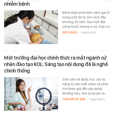
nhiễm bệnh
Bệnh nhân phát hiện viêm gan B
trong một lần bị ốm cách đây
khoảng 20 năm. Sau một đợt
uống thuốc kháng vi rút, thấy cơ…
SỨC KHỎE
-
5 giờ trước
Một trường đại học chính thức ra mắt ngành cử
nhân đào tạo KOL: Sáng tạo nội dung đã là nghề
chính thống
Sinh viên sẽ được học các kỹ
năng từ sản xuất video và phân
tích khán giả đến xây dựng
thương hiệu, làm podcast và…
THẾ GIỚI ĐÓ ĐÂY
-
5 giờ trước