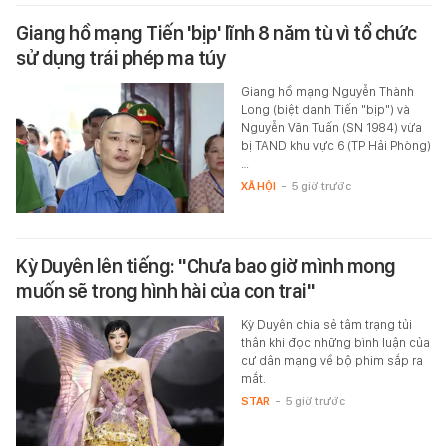
Giang hồ mạng Tiến 'bịp' lĩnh 8 năm tù vì tổ chức
sử dụng trái phép ma túy
Giang hồ mạng Nguyễn Thành
Long (biệt danh Tiến "bịp") và
Nguyễn Văn Tuấn (SN 1984) vừa
bị TAND khu vực 6 (TP Hải Phòng)
…
XÃ HỘI
-
5 giờ trước
Kỳ Duyên lên tiếng: "Chưa bao giờ mình mong
muốn sẽ trong hình hài của con trai"
Kỳ Duyên chia sẻ tâm trạng tủi
thân khi đọc những bình luận của
cư dân mạng về bộ phim sắp ra
mắt.
STAR
-
5 giờ trước