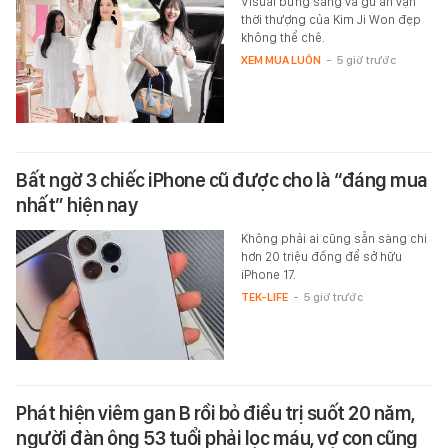
Visual bừng sáng và gu ăn vận
thời thượng của Kim Ji Won đẹp
không thể chê.
XEM MUA LUÔN
-
5 giờ trước
Bất ngờ 3 chiếc iPhone cũ được cho là “đáng mua
nhất” hiện nay
Không phải ai cũng sẵn sàng chi
hơn 20 triệu đồng để sở hữu
iPhone 17.
TEK-LIFE
-
5 giờ trước
Phát hiện viêm gan B rồi bỏ điều trị suốt 20 năm,
người đàn ông 53 tuổi phải lọc máu, vợ con cũng