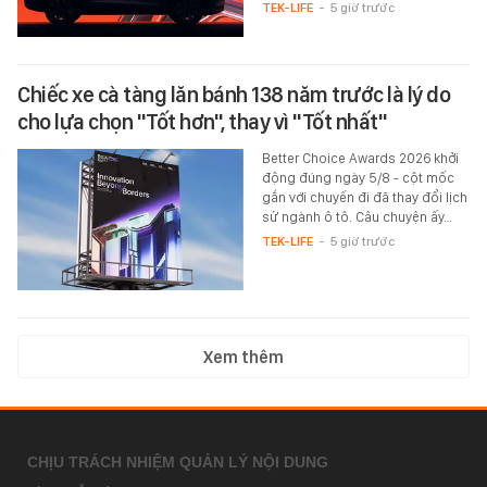
TEK-LIFE
-
5 giờ trước
Chiếc xe cà tàng lăn bánh 138 năm trước là lý do
cho lựa chọn "Tốt hơn", thay vì "Tốt nhất"
Better Choice Awards 2026 khởi
động đúng ngày 5/8 - cột mốc
gắn với chuyến đi đã thay đổi lịch
sử ngành ô tô. Câu chuyện ấy…
TEK-LIFE
-
5 giờ trước
Xem thêm
CHỊU TRÁCH NHIỆM QUẢN LÝ NỘI DUNG