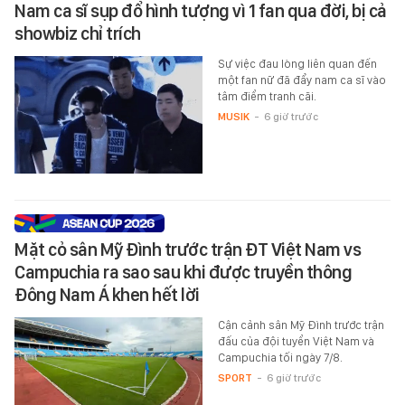
Nam ca sĩ sụp đổ hình tượng vì 1 fan qua đời, bị cả
showbiz chỉ trích
Sự việc đau lòng liên quan đến
một fan nữ đã đẩy nam ca sĩ vào
tâm điểm tranh cãi.
MUSIK
-
6 giờ trước
Mặt cỏ sân Mỹ Đình trước trận ĐT Việt Nam vs
Campuchia ra sao sau khi được truyền thông
Đông Nam Á khen hết lời
Cận cảnh sân Mỹ Đình trước trận
đấu của đội tuyển Việt Nam và
Campuchia tối ngày 7/8.
SPORT
-
6 giờ trước