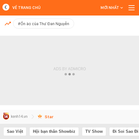
VỀ TRANG CHỦ
MỚI NHẤT
MỚI NHẤT
#Ồn ào của Thư Đan Nguyễn
Xem thêm
Star
Sao Việt
Hội bạn thân Showbiz
TV Show
Đi Soi Sao Đi