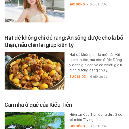
ĐỜI SỐNG
-
6 giờ trước
Hạt dẻ không chỉ để rang: Ăn sống được cho là bổ
thận, nấu chín lại giúp kiện tỳ
Hạt dẻ không chỉ là món ăn vặt
quen thuộc, mà còn được Đông
y đánh giá cao và có nhiều giá trị
dinh dưỡng đáng chú ý.
SỨC KHỎE
-
6 giờ trước
Căn nhà ở quê của Kiều Tiên
Hiện tại Kiều Tiên đang đưa 2 con
về miền Tây nghỉ hè.
ĐỜI SỐNG
-
6 giờ trước