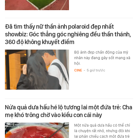
Đã tìm thấy nữ thần ảnh polaroid đẹp nhất
showbiz: Góc thẳng góc nghiêng đều thần thánh,
360 độ không khuyết điểm
Bộ ảnh đẹp chấn động của mỹ
nhân này đang gây sốt mạng xã
hội.
CINE
-
5 giờ trước
Nửa quả dưa hấu hé lộ tương lai một đứa trẻ: Cha
mẹ khó trông chờ vào kiểu con cái này
Một nửa quả dưa hấu có thể chỉ
là chuyện rất nhỏ, nhưng đôi khi
lại phản chiếu cách một đứa trẻ