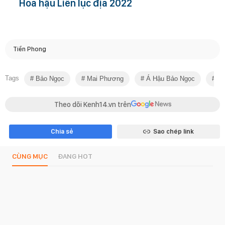
Hoa hậu Liên lục địa 2022
Tiền Phong
Tags
Bảo Ngọc
Mai Phương
Á Hậu Bảo Ngọc
Sa
Theo dõi Kenh14.vn trên
Chia sẻ
Sao chép link
CÙNG MỤC
ĐANG HOT