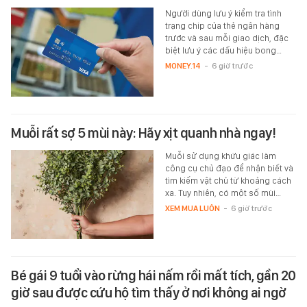
Người dùng lưu ý kiểm tra tình
trạng chip của thẻ ngân hàng
trước và sau mỗi giao dịch, đặc
biệt lưu ý các dấu hiệu bong…
MONEY.14
-
6 giờ trước
Muỗi rất sợ 5 mùi này: Hãy xịt quanh nhà ngay!
Muỗi sử dụng khứu giác làm
công cụ chủ đạo để nhận biết và
tìm kiếm vật chủ từ khoảng cách
xa. Tuy nhiên, có một số mùi…
XEM MUA LUÔN
-
6 giờ trước
Bé gái 9 tuổi vào rừng hái nấm rồi mất tích, gần 20
giờ sau được cứu hộ tìm thấy ở nơi không ai ngờ