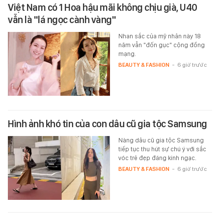
Việt Nam có 1 Hoa hậu mãi không chịu già, U40
vẫn là "lá ngọc cành vàng"
Nhan sắc của mỹ nhân này 18
năm vẫn "đốn gục" cộng đồng
mạng.
BEAUTY & FASHION
-
6 giờ trước
Hình ảnh khó tin của con dâu cũ gia tộc Samsung
Nàng dâu cũ gia tộc Samsung
tiếp tục thu hút sự chú ý với sắc
vóc trẻ đẹp đáng kinh ngạc.
BEAUTY & FASHION
-
6 giờ trước