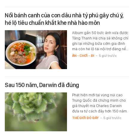
Nồi bánh canh của con dâu nhà tỷ phú gây chú ý,
hé lộ tiêu chuẩn khắt khe nhà hào môn
Album gần 50 bức ảnh vừa được
Tăng Thanh Hà chia sẻ không chỉ
ghi lại những bữa cơm gia đình
mà còn hé lộ tài nội trợ đáng nể…
ĂN - CHƠI - ĐI
-
5 giờ trước
Sau 150 năm, Darwin đã đúng
Phát hiện mới tại vùng núi cao
Trung Quốc đã chứng minh cho
giả thuyết mà Charles Darwin
đưa ra từ cách đây hơn 150 năm.
THẾ GIỚI ĐÓ ĐÂY
-
5 giờ trước