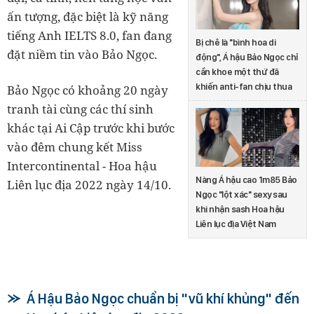
ấn tượng, đặc biệt là kỹ năng
tiếng Anh IELTS 8.0, fan đang
Bị chê là "bình hoa di
đặt niềm tin vào Bảo Ngọc.
động", Á hậu Bảo Ngọc chỉ
cần khoe một thứ đã
khiến anti-fan chịu thua
Bảo Ngọc có khoảng 20 ngày
tranh tài cùng các thí sinh
khác tại Ai Cập trước khi bước
vào đêm chung kết Miss
Intercontinental - Hoa hậu
Nàng Á hậu cao 1m85 Bảo
Liên lục địa 2022 ngày 14/10.
Ngọc "lột xác" sexy sau
khi nhận sash Hoa hậu
Liên lục địa Việt Nam
Á Hậu Bảo Ngọc chuẩn bị "vũ khí khủng" đến