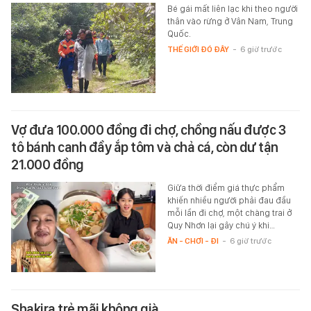
Bé gái mất liên lạc khi theo người
thân vào rừng ở Vân Nam, Trung
Quốc.
THẾ GIỚI ĐÓ ĐÂY
-
6 giờ trước
Vợ đưa 100.000 đồng đi chợ, chồng nấu được 3
tô bánh canh đầy ắp tôm và chả cá, còn dư tận
21.000 đồng
Giữa thời điểm giá thực phẩm
khiến nhiều người phải đau đầu
mỗi lần đi chợ, một chàng trai ở
Quy Nhơn lại gây chú ý khi…
ĂN - CHƠI - ĐI
-
6 giờ trước
Shakira trẻ mãi không già