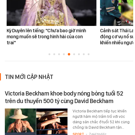
Kỳ Duyên lên tiếng: "Chưa bao giờ mình
Cảnh sát Thái La
mong muốn sẽ trong hình hài của con
động cơ vụ nổ sú
trai"
khiến nhiều ngườ
TIN MỚI CẬP NHẬT
Victoria Beckham khoe body nóng bỏng tuổi 52
trên du thuyền 500 tỷ cùng David Beckham
Victoria Beckham tiếp tục khiến
người hâm mộ trầm trồ với vóc
dáng săn chắc ở tuổi 52 khi cùng
chồng là David Beckham tận…
SPORT
-
7 giờ trước