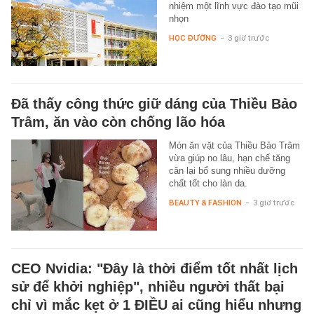
nhiệm một lĩnh vực đào tạo mũi
nhọn
HỌC ĐƯỜNG
-
3 giờ trước
Đã thấy công thức giữ dáng của Thiều Bảo
Trâm, ăn vào còn chống lão hóa
Món ăn vặt của Thiều Bảo Trâm
vừa giúp no lâu, hạn chế tăng
cân lại bổ sung nhiều dưỡng
chất tốt cho làn da.
BEAUTY & FASHION
-
3 giờ trước
CEO Nvidia: "Đây là thời điểm tốt nhất lịch
sử để khởi nghiệp", nhiều người thất bại
chỉ vì mắc kẹt ở 1 ĐIỀU ai cũng hiểu nhưng