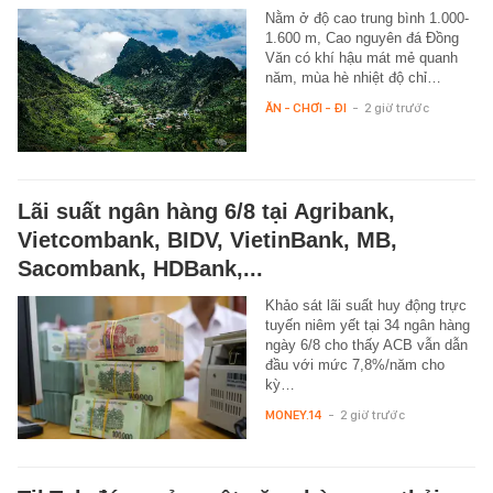
Nằm ở độ cao trung bình 1.000-
1.600 m, Cao nguyên đá Đồng
Văn có khí hậu mát mẻ quanh
năm, mùa hè nhiệt độ chỉ…
ĂN - CHƠI - ĐI
-
2 giờ trước
Lãi suất ngân hàng 6/8 tại Agribank,
Vietcombank, BIDV, VietinBank, MB,
Sacombank, HDBank,...
Khảo sát lãi suất huy động trực
tuyến niêm yết tại 34 ngân hàng
ngày 6/8 cho thấy ACB vẫn dẫn
đầu với mức 7,8%/năm cho
kỳ…
MONEY.14
-
2 giờ trước