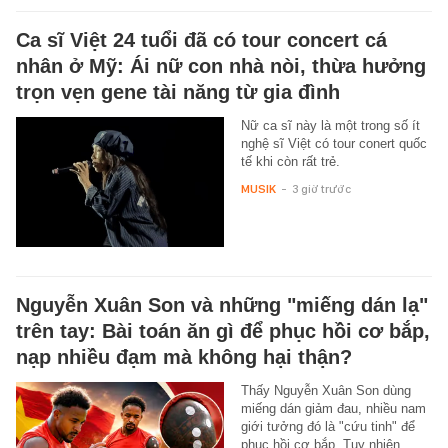
Ca sĩ Việt 24 tuổi đã có tour concert cá
nhân ở Mỹ: Ái nữ con nhà nòi, thừa hưởng
trọn vẹn gene tài năng từ gia đình
Nữ ca sĩ này là một trong số ít
nghệ sĩ Việt có tour conert quốc
tế khi còn rất trẻ.
MUSIK
-
3 giờ trước
Nguyễn Xuân Son và những "miếng dán lạ"
trên tay: Bài toán ăn gì để phục hồi cơ bắp,
nạp nhiều đạm mà không hại thận?
Thấy Nguyễn Xuân Son dùng
miếng dán giảm đau, nhiều nam
giới tưởng đó là "cứu tinh" để
phục hồi cơ bắp. Tuy nhiên,