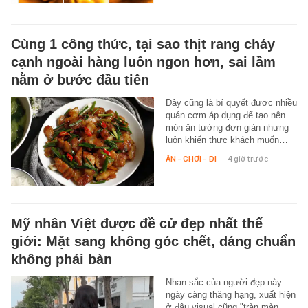
Cùng 1 công thức, tại sao thịt rang cháy
cạnh ngoài hàng luôn ngon hơn, sai lầm
nằm ở bước đầu tiên
Đây cũng là bí quyết được nhiều
quán cơm áp dụng để tạo nên
món ăn tưởng đơn giản nhưng
luôn khiến thực khách muốn…
ĂN - CHƠI - ĐI
-
4 giờ trước
Mỹ nhân Việt được đề cử đẹp nhất thế
giới: Mặt sang không góc chết, dáng chuẩn
không phải bàn
Nhan sắc của người đẹp này
ngày càng thăng hạng, xuất hiện
ở đâu visual cũng "tràn màn