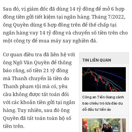
Sau đó, vị giám đốc đã dùng 14 tỷ đồng để mở 6 hợp
đồng tiền gửi tiết kiệm tại ngân hàng. Tháng 7/2022,
ông Quyền dùng 6 hợp đồng trên để thế chấp tại
ngân hàng vay 14 tỷ đồng và chuyển số tiền trên cho
một công ty để mua máy xay nghiền đá.
Cơ quan điều tra đã liên hệ với
TIN LIÊN QUAN
ông Ngô Văn Quyền để thông
báo rằng, số tiền 21 tỷ đồng
mà Thanh chuyển là tiền do
Thanh phạm tội mà có, yêu
cầu không được tất toán đối
Công an Tiền Giang cảnh
với các khoản tiền gửi tại ngân
báo chiêu trò lừa đảo dụ
hàng. Tuy nhiên, sau đó ông
dỗ đầu tư tiền ảo
Quyền đã tất toán toàn bộ số
tiền trên.