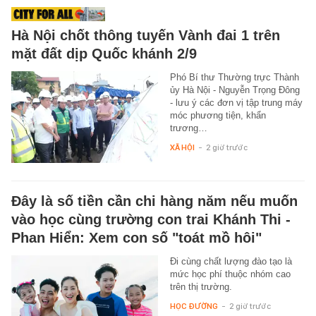
Hà Nội chốt thông tuyến Vành đai 1 trên
mặt đất dịp Quốc khánh 2/9
Phó Bí thư Thường trực Thành
ủy Hà Nội - Nguyễn Trọng Đông
- lưu ý các đơn vị tập trung máy
móc phương tiện, khẩn
trương…
XÃ HỘI
-
2 giờ trước
Đây là số tiền cần chi hàng năm nếu muốn
vào học cùng trường con trai Khánh Thi -
Phan Hiển: Xem con số "toát mồ hôi"
Đi cùng chất lượng đào tạo là
mức học phí thuộc nhóm cao
trên thị trường.
HỌC ĐƯỜNG
-
2 giờ trước