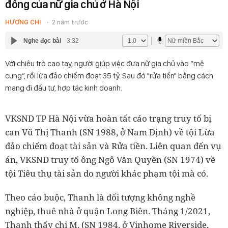
đồng của nữ gia chủ ở Hà Nội
HƯƠNG CHI
2 năm trước
Nghe đọc bài
3:32
Với chiêu trò cao tay, người giúp việc đưa nữ gia chủ vào “mê
cung”, rồi lừa đảo chiếm đoạt 35 tỷ. Sau đó "rửa tiền" bằng cách
mang đi đầu tư, hợp tác kinh doanh.
VKSND TP Hà Nội vừa hoàn tất cáo trạng truy tố bị
can Vũ Thị Thanh (SN 1988, ở Nam Định) về tội Lừa
đảo chiếm đoạt tài sản và Rửa tiền. Liên quan đến vụ
án, VKSND truy tố ông Ngô Văn Quyền (SN 1974) về
tội Tiêu thụ tài sản do người khác phạm tội mà có.
Theo cáo buộc, Thanh là đối tượng không nghề
nghiệp, thuê nhà ở quận Long Biên. Tháng 1/2021,
Thanh thấy chị M. (SN 1984, ở Vinhome Riverside,