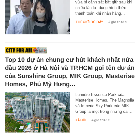
vừa bị cảnh sát bắt giữ sau khi
nhiều lần lợi dụng hình thức
thanh toán khi nhận hàng…
THẾ GIỚI ĐÓ ĐÂY
-
4 giờ trước
Top 10 dự án chung cư hút khách nhất nửa
đầu 2026 ở Hà Nội và TP.HCM gọi tên dự án
của Sunshine Group, MIK Group, Masterise
Homes, Phú Mỹ Hưng...
Lumière Essence Park của
Masterise Homes, The Magnolia
và Imperia Sky Park của MIK
Group là một trong những cái…
XÃ HỘI
-
4 giờ trước