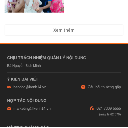
Xem thêm
CHỊU TRÁCH NHIỆM QUẢN LÝ NỘI DUNG
Bà Nguyễn Bích Minh
Ý KIẾN BÀI VIẾT
bandoc@kenh14.vn
Câu hỏi thường gặp
HỢP TÁC NỘI DUNG
marketing@kenh14.vn
024 7309 5555
HỖ TRỢ QUẢNG CÁO