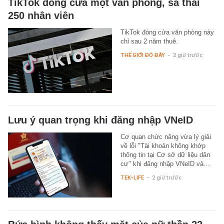
TikTok đóng cửa một văn phòng, sa thải
250 nhân viên
TikTok đóng cửa văn phòng này
chỉ sau 2 năm thuê.
THẾ GIỚI ĐÓ ĐÂY
-
2 giờ trước
Lưu ý quan trọng khi đăng nhập VNeID
Cơ quan chức năng vừa lý giải
về lỗi "Tài khoản không khớp
thông tin tại Cơ sở dữ liệu dân
cư" khi đăng nhập VNeID và…
TEK-LIFE
-
2 giờ trước