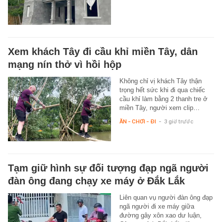
Xem khách Tây đi cầu khỉ miền Tây, dân
mạng nín thở vì hồi hộp
Không chỉ vị khách Tây thận
trọng hết sức khi đi qua chiếc
cầu khỉ làm bằng 2 thanh tre ở
miền Tây, người xem clip…
ĂN - CHƠI - ĐI
-
3 giờ trước
Tạm giữ hình sự đối tượng đạp ngã người
đàn ông đang chạy xe máy ở Đắk Lắk
Liên quan vụ người đàn ông đạp
ngã người đi xe máy giữa
đường gây xôn xao dư luận,