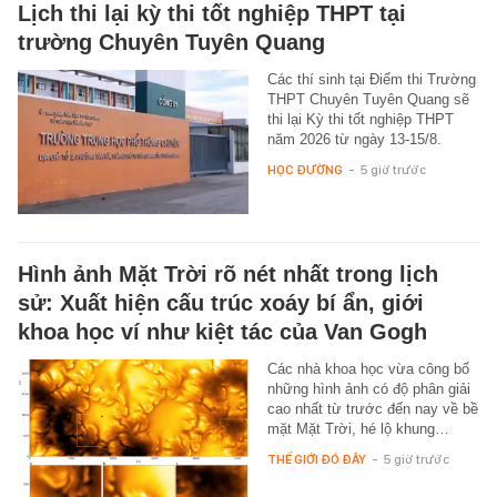
Lịch thi lại kỳ thi tốt nghiệp THPT tại
trường Chuyên Tuyên Quang
Các thí sinh tại Điểm thi Trường
THPT Chuyên Tuyên Quang sẽ
thi lại Kỳ thi tốt nghiệp THPT
năm 2026 từ ngày 13-15/8.
HỌC ĐƯỜNG
-
5 giờ trước
Hình ảnh Mặt Trời rõ nét nhất trong lịch
sử: Xuất hiện cấu trúc xoáy bí ẩn, giới
khoa học ví như kiệt tác của Van Gogh
Các nhà khoa học vừa công bố
những hình ảnh có độ phân giải
cao nhất từ trước đến nay về bề
mặt Mặt Trời, hé lộ khung…
THẾ GIỚI ĐÓ ĐÂY
-
5 giờ trước