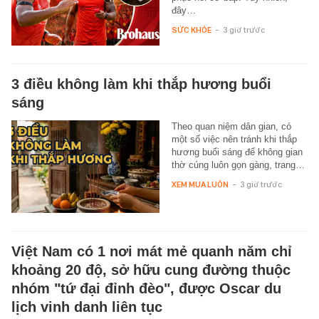
đây…
SỨC KHỎE
-
3 giờ trước
3 điều không làm khi thắp hương buổi
sáng
Theo quan niệm dân gian, có
một số việc nên tránh khi thắp
hương buổi sáng để không gian
thờ cúng luôn gọn gàng, trang…
XEM MUA LUÔN
-
3 giờ trước
Việt Nam có 1 nơi mát mẻ quanh năm chỉ
khoảng 20 độ, sở hữu cung đường thuộc
nhóm "tứ đại đỉnh đèo", được Oscar du
lịch vinh danh liên tục