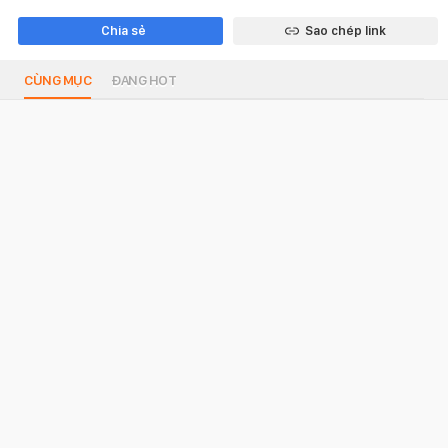
Chia sẻ
Sao chép link
CÙNG MỤC
ĐANG HOT