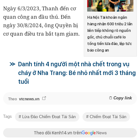
Ngày 6/3/2023, Thanh đến cơ
quan công an đầu thú. Đến
Hà Nội: Tài khoản ngân
ngày 30/8/2024, ông Quyền bị
hàng nhận 600 triệu 2 lần
liên tiếp không rõ nguồn
cơ quan điều tra bắt tạm giam.
gốc, chủ chuỗi café lo
tống tiền lừa đảo, lập tức
báo công an
Danh tính 4 người một nhà chết trong vụ
cháy ở Nha Trang: Bé nhỏ nhất mới 3 tháng
tuổi
Copy link
Theo
vtcnews.vn
Tags
Lừa Đảo Chiếm Đoạt Tài Sản
Chiếm Đoạt Tài Sản
Theo dõi Kenh14.vn trên