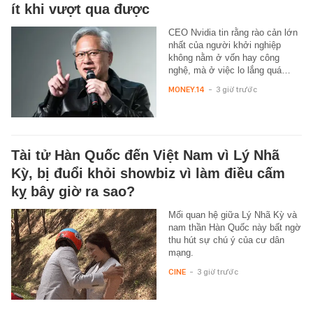
ít khi vượt qua được
CEO Nvidia tin rằng rào cản lớn
nhất của người khởi nghiệp
không nằm ở vốn hay công
nghệ, mà ở việc lo lắng quá…
MONEY.14
-
3 giờ trước
Tài tử Hàn Quốc đến Việt Nam vì Lý Nhã
Kỳ, bị đuổi khỏi showbiz vì làm điều cấm
kỵ bây giờ ra sao?
Mối quan hệ giữa Lý Nhã Kỳ và
nam thần Hàn Quốc này bất ngờ
thu hút sự chú ý của cư dân
mạng.
CINE
-
3 giờ trước