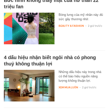
Bức hình không thấy mặt của nữ thần 22
triệu fan
Bóng lưng của mỹ nhân này đủ
sức gây thương nhớ.
BEAUTY & FASHION
-
2 giờ trước
4 dấu hiệu nhận biết ngôi nhà có phong
thuỷ không thuận lợi
Những dấu hiệu này trong nhà
có thể báo hiệu nguồn năng
lượng không thuận lợi.
XEM MUA LUÔN
-
2 giờ trước