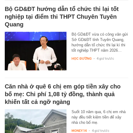
Bộ GD&ĐT hướng dẫn tổ chức thi lại tốt
nghiệp tại điểm thi THPT Chuyên Tuyên
Quang
Bộ GD&ĐT vừa có công văn gửi
Sở GD&ĐT tỉnh Tuyên Quang,
hướng dẫn tổ chức thi lại kì thi
tốt nghiệp THPT năm 2026…
HỌC ĐƯỜNG
-
4 giờ trước
Căn nhà ở quê 6 chị em góp tiền xây cho
bố mẹ: Chi phí 1,08 tỷ đồng, thành quả
khiến tất cả ngỡ ngàng
Suốt 10 năm qua, 6 chị em nhà
này đều tiết kiệm tiền để xây
nhà cho bố mẹ.
MONEY.14
-
4 giờ trước