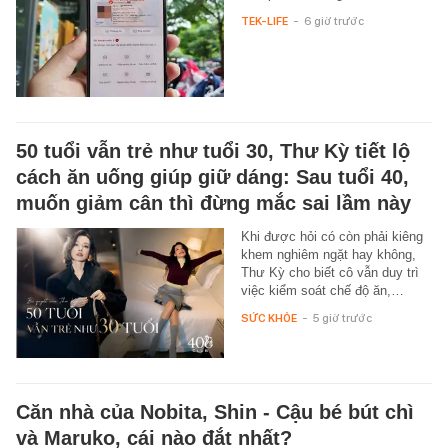
TEK-LIFE
-
6 giờ trước
50 tuổi vẫn trẻ như tuổi 30, Thư Kỳ tiết lộ
cách ăn uống giúp giữ dáng: Sau tuổi 40,
muốn giảm cân thì đừng mắc sai lầm này
Khi được hỏi có còn phải kiêng
khem nghiêm ngặt hay không,
Thư Kỳ cho biết cô vẫn duy trì
việc kiểm soát chế độ ăn,…
SỨC KHỎE
-
5 giờ trước
Căn nhà của Nobita, Shin - Cậu bé bút chì
và Maruko, cái nào đắt nhất?