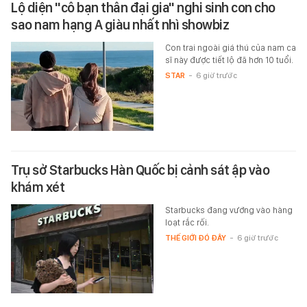
Lộ diện "cô bạn thân đại gia" nghi sinh con cho
sao nam hạng A giàu nhất nhì showbiz
Con trai ngoài giá thú của nam ca
sĩ này được tiết lộ đã hơn 10 tuổi.
STAR
-
6 giờ trước
Trụ sở Starbucks Hàn Quốc bị cảnh sát ập vào
khám xét
Starbucks đang vướng vào hàng
loạt rắc rối.
THẾ GIỚI ĐÓ ĐÂY
-
6 giờ trước