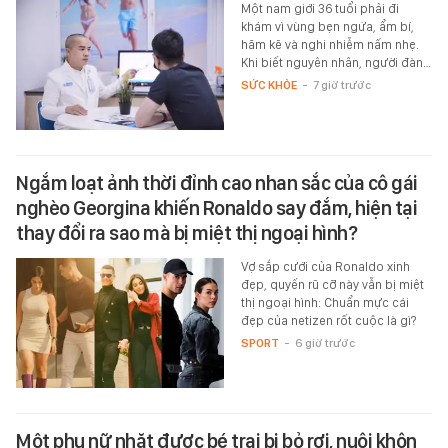
Một nam giới 36 tuổi phải đi
khám vì vùng bẹn ngứa, ẩm bí,
hăm kẽ và nghi nhiễm nấm nhẹ.
Khi biết nguyên nhân, người đàn…
SỨC KHỎE
-
7 giờ trước
Ngắm loạt ảnh thời đỉnh cao nhan sắc của cô gái
nghèo Georgina khiến Ronaldo say đắm, hiện tại
thay đổi ra sao mà bị miệt thị ngoại hình?
Vợ sắp cưới của Ronaldo xinh
đẹp, quyến rũ cỡ này vẫn bị miệt
thị ngoại hình: Chuẩn mực cái
đẹp của netizen rốt cuộc là gì?
SPORT
-
6 giờ trước
Một phụ nữ nhặt được bé trai bị bỏ rơi, nuôi khôn