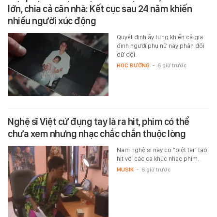
lớn, chia cả căn nhà: Kết cục sau 24 năm khiến
nhiều người xúc động
Quyết định ấy từng khiến cả gia
đình người phụ nữ này phản đối
dữ dội.
HỌC ĐƯỜNG
-
6 giờ trước
Nghệ sĩ Việt cứ đụng tay là ra hit, phim có thể
chưa xem nhưng nhạc chắc chắn thuộc lòng
Nam nghệ sĩ này có “biệt tài” tạo
hit với các ca khúc nhạc phim.
MUSIK
-
6 giờ trước