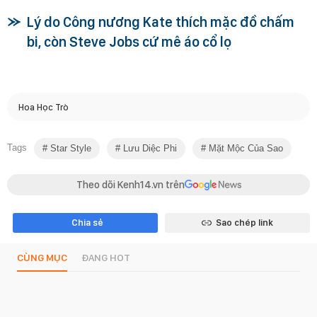
Lý do Công nương Kate thích mặc đồ chấm
bi, còn Steve Jobs cứ mê áo cổ lọ
Hoa Học Trò
Tags
Star Style
Lưu Diệc Phi
Mặt Mộc Của Sao
Theo dõi Kenh14.vn trên
Chia sẻ
Sao chép link
CÙNG MỤC
ĐANG HOT