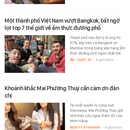
Một thành phố Việt Nam vượt Bangkok, bất ngờ
lọt top 7 thế giới về ẩm thực đường phố
Thành phố này đạt tỷ lệ ủng hộ
57%, xếp trên cả Bangkok và
Mumbai trong bảng xếp hạng ẩm
thực đường phố ngon nhất thế…
ĂN - CHƠI - ĐI
-
6 giờ trước
Khoảnh khắc Mai Phương Thuý cần cảm ơn đàn
chị
Tái xuất quyến rũ cùng suit
menswear, Mai Phương Thúy gợi
nhớ màn cứu nguy thảm đỏ của
Minh Hằng.
BEAUTY & FASHION
-
6 giờ trước