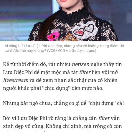
Ai cũng biết Lưu Diệc Phi xinh đẹp, nhưng nếu cô không trang điểm thì
có được thế này không? (VCG/ VCG via Getty Images)
Kể từ thời điểm đó, rất nhiều
netizen
nghe thấy tin
Lưu Diệc Phi để mặt mộc mà tắt
filter
liền vội mở
livestream
ra để xem nhan sắc thật của cô khiến
người khác phải ''chịu đựng'' đến mức nào.
Nhưng bất ngờ chưa, chẳng có gì để ''chịu đựng'' cả!
Bởi vì Lưu Diệc Phi rõ ràng là chẳng cần
filter
vẫn
xinh đẹp vô cùng. Không chỉ xinh, mà trông cô còn