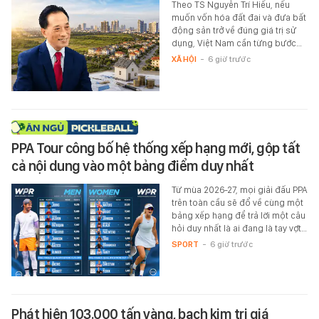
Theo TS Nguyễn Trí Hiếu, nếu
muốn vốn hóa đất đai và đưa bất
động sản trở về đúng giá trị sử
dụng, Việt Nam cần từng bước…
XÃ HỘI
-
6 giờ trước
PPA Tour công bố hệ thống xếp hạng mới, gộp tất
cả nội dung vào một bảng điểm duy nhất
Từ mùa 2026-27, mọi giải đấu PPA
trên toàn cầu sẽ đổ về cùng một
bảng xếp hạng để trả lời một câu
hỏi duy nhất là ai đang là tay vợt…
SPORT
-
6 giờ trước
Phát hiện 103.000 tấn vàng, bạch kim trị giá