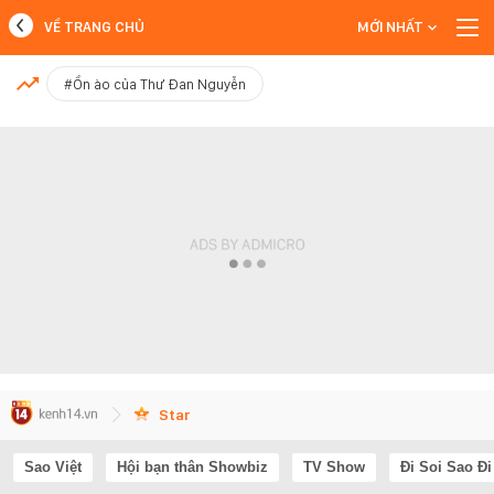
VỀ TRANG CHỦ
MỚI NHẤT
MỚI NHẤT
#Ồn ào của Thư Đan Nguyễn
Xem thêm
Star
Sao Việt
Hội bạn thân Showbiz
TV Show
Đi Soi Sao Đi