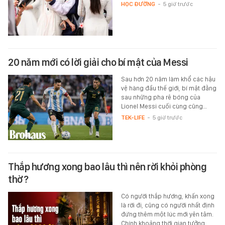
HỌC ĐƯỜNG
-
5 giờ trước
20 năm mới có lời giải cho bí mật của Messi
Sau hơn 20 năm làm khổ các hậu
vệ hàng đầu thế giới, bí mật đằng
sau những pha rê bóng của
Lionel Messi cuối cùng cũng…
TEK-LIFE
-
5 giờ trước
Thắp hương xong bao lâu thì nên rời khỏi phòng
thờ?
Có người thắp hương, khấn xong
là rời đi, cũng có người nhất định
đứng thêm một lúc mới yên tâm.
Chính khoảng thời gian tưởng…