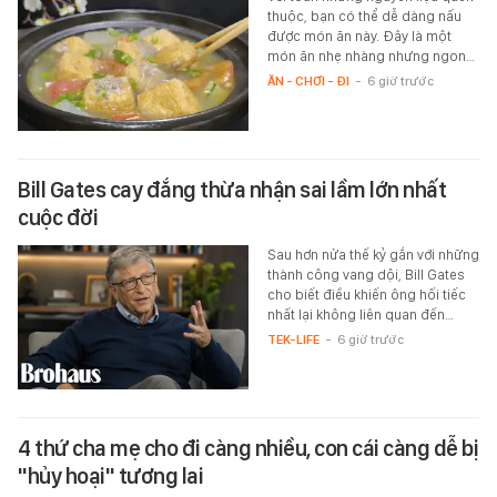
thuộc, bạn có thể dễ dàng nấu
được món ăn này. Đây là một
món ăn nhẹ nhàng nhưng ngon…
ĂN - CHƠI - ĐI
-
6 giờ trước
Bill Gates cay đắng thừa nhận sai lầm lớn nhất
cuộc đời
Sau hơn nửa thế kỷ gắn với những
thành công vang dội, Bill Gates
cho biết điều khiến ông hối tiếc
nhất lại không liên quan đến…
TEK-LIFE
-
6 giờ trước
4 thứ cha mẹ cho đi càng nhiều, con cái càng dễ bị
"hủy hoại" tương lai