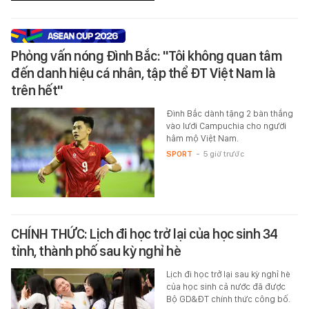
Phỏng vấn nóng Đình Bắc: "Tôi không quan tâm
đến danh hiệu cá nhân, tập thể ĐT Việt Nam là
trên hết"
Đình Bắc dành tặng 2 bàn thắng
vào lưới Campuchia cho người
hâm mộ Việt Nam.
SPORT
-
5 giờ trước
CHÍNH THỨC: Lịch đi học trở lại của học sinh 34
tỉnh, thành phố sau kỳ nghỉ hè
Lịch đi học trở lại sau kỳ nghỉ hè
của học sinh cả nước đã được
Bộ GD&ĐT chính thức công bố.