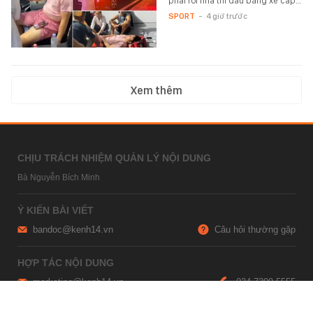
phải rời nhà thi đấu bằng xe cấp…
SPORT
-
4 giờ trước
Xem thêm
CHỊU TRÁCH NHIỆM QUẢN LÝ NỘI DUNG
Bà Nguyễn Bích Minh
Ý KIẾN BÀI VIẾT
bandoc@kenh14.vn
Câu hỏi thường gặp
HỢP TÁC NỘI DUNG
marketing@kenh14.vn
024 7309 5555