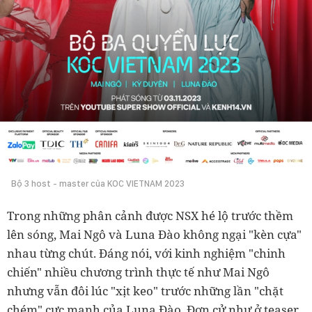
Bộ 3 host - master của KOC VIETNAM 2023
Trong những phân cảnh được NSX hé lộ trước thềm
lên sóng, Mai Ngô và Luna Đào không ngại "kèn cựa"
nhau từng chút. Đáng nói, với kinh nghiệm "chinh
chiến" nhiều chương trình thực tế như Mai Ngô
nhưng vẫn đôi lúc "xịt keo" trước những lần "chặt
chém" cực mạnh của Luna Đào. Đơn cử như ở teaser