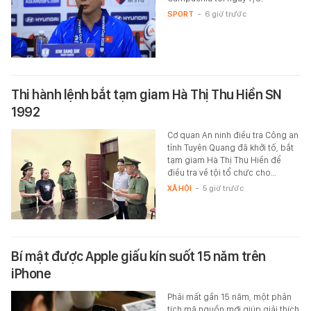
SPORT
-
6 giờ trước
Thi hành lệnh bắt tạm giam Hà Thị Thu Hiền SN
1992
Cơ quan An ninh điều tra Công an
tỉnh Tuyên Quang đã khởi tố, bắt
tạm giam Hà Thị Thu Hiền để
điều tra về tội tổ chức cho…
XÃ HỘI
-
5 giờ trước
Bí mật được Apple giấu kín suốt 15 năm trên
iPhone
Phải mất gần 15 năm, một phân
tích mã nguồn mới giúp giải thích