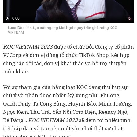
0:00
Luna Đào liên tục cắt ngang Mai Ngô ngay trên ghế nóng KOC
VIETNAM
KOC VIETNAM 2023
được tổ chức bởi Công ty cổ phần
VCCorp và đơn vị đồng tổ chức TikTok Shop, kết hợp
cùng các đối tác, đơn vị khai thác và hỗ trợ chuyên
môn khác.
Với sự tham gia của hàng loạt KOC đang thu hút sự
chú ý và nhận được nhiều kỳ vọng như Phương
Oanh Daily, Tạ Công Bằng, Huỳnh Bảo, Minh Trường,
Ngọc Kem, Thu Trà, Yến Nồi Cơm Điện, Reency Ngô,
Bé Đăng...
KOC VIETNAM 2023
sẽ đem tới nhiều tình
tiết hấp dẫn và tạo nên một sân chơi thật sự chất
lượng cho các KOC tài năng.