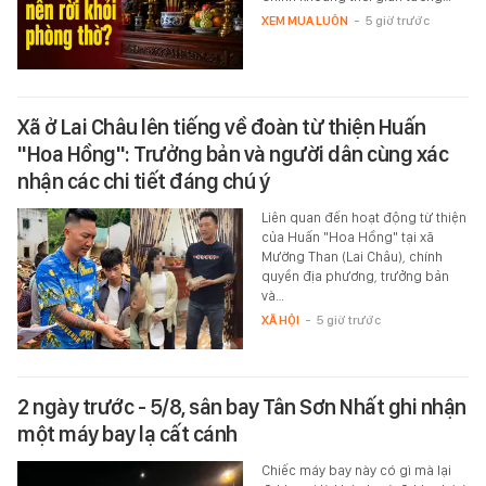
XEM MUA LUÔN
-
5 giờ trước
Xã ở Lai Châu lên tiếng về đoàn từ thiện Huấn
"Hoa Hồng": Trưởng bản và người dân cùng xác
nhận các chi tiết đáng chú ý
Liên quan đến hoạt động từ thiện
của Huấn "Hoa Hồng" tại xã
Mường Than (Lai Châu), chính
quyền địa phương, trưởng bản
và…
XÃ HỘI
-
5 giờ trước
2 ngày trước - 5/8, sân bay Tân Sơn Nhất ghi nhận
một máy bay lạ cất cánh
Chiếc máy bay này có gì mà lại