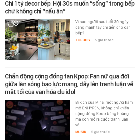
Chi 1 tỷ decor bếp: Hội 30s muốn “sống” trong bếp
chứ không chỉ “nấu ăn”
Vì sao người sau tuổi 30 ngày
càng mạnh tay chi tiền cho căn
bếp?
THE 30S
-
5 giờ trước
Chấn động cộng đồng fan Kpop: Fan nữ qua đời
giữa làn sóng bạo lực mạng, dấy lên tranh luận về
mặt tối của văn hóa đu idol
Bi kịch của Mina, một người hâm
mộ ENHYPEN, không chỉ khiến
cộng đồng Kpop bàng hoàng
mà còn mở ra cuộc tranh luận
về…
MUSIK
-
5 giờ trước