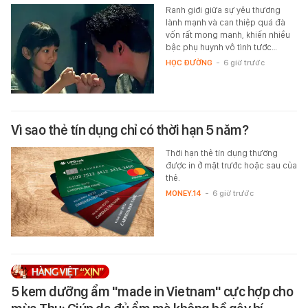
Ranh giới giữa sự yêu thương
lành mạnh và can thiệp quá đà
vốn rất mong manh, khiến nhiều
bậc phụ huynh vô tình tước…
HỌC ĐƯỜNG
-
6 giờ trước
Vì sao thẻ tín dụng chỉ có thời hạn 5 năm?
Thời hạn thẻ tín dụng thường
được in ở mặt trước hoặc sau của
thẻ.
MONEY.14
-
6 giờ trước
5 kem dưỡng ẩm "made in Vietnam" cực hợp cho