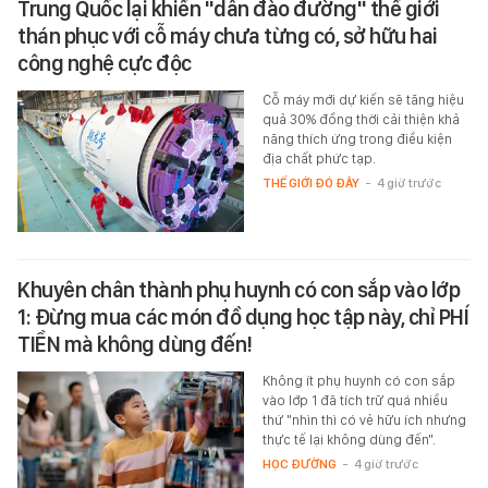
Trung Quốc lại khiến "dân đào đường" thế giới
thán phục với cỗ máy chưa từng có, sở hữu hai
công nghệ cực độc
Cỗ máy mới dự kiến sẽ tăng hiệu
quả 30% đồng thời cải thiện khả
năng thích ứng trong điều kiện
địa chất phức tạp.
THẾ GIỚI ĐÓ ĐÂY
-
4 giờ trước
Khuyên chân thành phụ huynh có con sắp vào lớp
1: Đừng mua các món đồ dụng học tập này, chỉ PHÍ
TIỀN mà không dùng đến!
Không ít phụ huynh có con sắp
vào lớp 1 đã tích trữ quá nhiều
thứ "nhìn thì có vẻ hữu ích nhưng
thực tế lại không dùng đến".
HỌC ĐƯỜNG
-
4 giờ trước