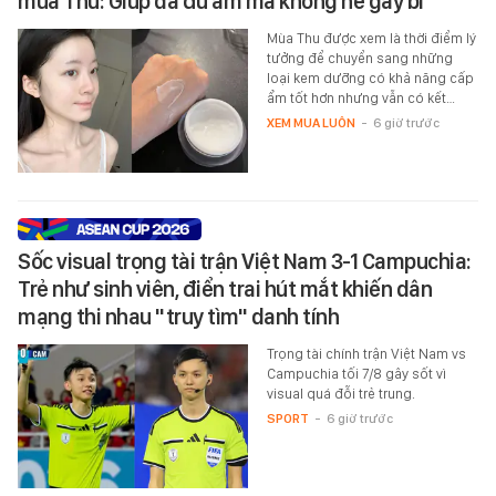
mùa Thu: Giúp da đủ ẩm mà không hề gây bí
Mùa Thu được xem là thời điểm lý
tưởng để chuyển sang những
loại kem dưỡng có khả năng cấp
ẩm tốt hơn nhưng vẫn có kết…
XEM MUA LUÔN
-
6 giờ trước
Sốc visual trọng tài trận Việt Nam 3-1 Campuchia:
Trẻ như sinh viên, điển trai hút mắt khiến dân
mạng thi nhau "truy tìm" danh tính
Trọng tài chính trận Việt Nam vs
Campuchia tối 7/8 gây sốt vì
visual quá đỗi trẻ trung.
SPORT
-
6 giờ trước