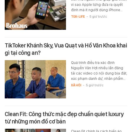
vì sao Apple từng đưa ra quyết
định mà ít người dùng iPhone…
TEK-LIFE
-
5 giờ trước
TikToker Khánh Sky, Vua Quạt và Hồ Văn Khoa khai
gì tại công an?
Quá trình điều tra xác định
Nguyễn Văn Hợi nhiều lần đăng
tải các video có nội dung bịa đặt,
xúc phạm danh dự, nhân phẩm…
XÃ HỘI
-
5 giờ trước
Clean Fit: Công thức mặc đẹp chuẩn quiet luxury
từ những món đồ cơ bản
Clean Fit chính là cách biến áo