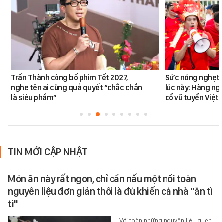
Trấn Thành công bố phim Tết 2027,
Sức nóng nghẹt t
nghe tên ai cũng quả quyết “chắc chắn
lúc này: Hàng ng
là siêu phẩm”
cổ vũ tuyển Việt
TIN MỚI CẬP NHẬT
Món ăn này rất ngon, chỉ cần nấu một nồi toàn
nguyên liệu đơn giản thôi là đủ khiến cả nhà "ăn tì
tì"
Với toàn những nguyên liệu quen