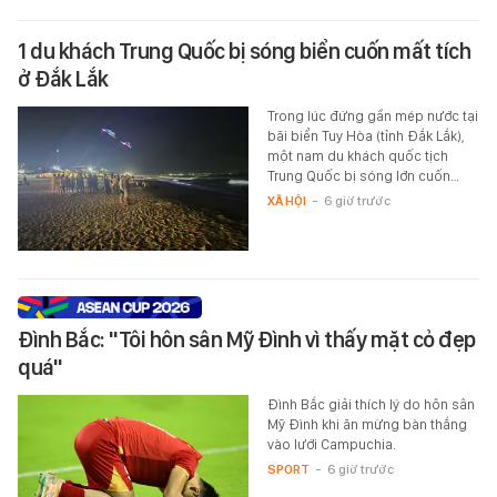
1 du khách Trung Quốc bị sóng biển cuốn mất tích
ở Đắk Lắk
Trong lúc đứng gần mép nước tại
bãi biển Tuy Hòa (tỉnh Đắk Lắk),
một nam du khách quốc tịch
Trung Quốc bị sóng lớn cuốn…
XÃ HỘI
-
6 giờ trước
Đình Bắc: "Tôi hôn sân Mỹ Đình vì thấy mặt cỏ đẹp
quá"
Đình Bắc giải thích lý do hôn sân
Mỹ Đình khi ăn mừng bàn thắng
vào lưới Campuchia.
SPORT
-
6 giờ trước