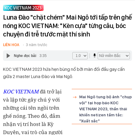
Luna Đào "chặt chém" Mai Ngô tới tấp trên ghế
nóng KOC VIETNAM: "Kèn cựa" từng câu, bóc
chuyện đi trễ trước mặt thí sinh
LIÊN HOA
3 năm trước
Nghe đọc bài
3:35
KOC VIETNAM 2023 hứa hẹn bùng nổ bởi màn đối đầu gay cấn
giữa 2 master Luna Đào và Mai Ngô.
KOC VIETNAM
đã trở lại
Mai Ngô tung bộ ảnh "chụp
và lập tức gây chú ý với
vội" tại họp báo KOC
những cái tên ngồi trên
VIETNAM 2023, thần thái
ghế nóng. Theo đó, đảm
khiến netizen tấm tắc:
"Xuất sắc"
nhận vị trí host là Kỳ
Duyên, vai trò của người