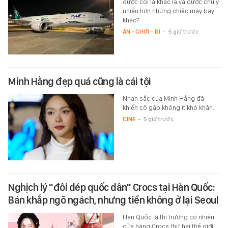
được coi là khác lạ và được chú ý
nhiều hơn những chiếc máy bay
khác?
ĂN - CHƠI - ĐI
-
5 giờ trước
Minh Hằng đẹp quá cũng là cái tội
Nhan sắc của Minh Hằng đã
khiến cô gặp không ít khó khăn.
CINE
-
5 giờ trước
Nghịch lý "đôi dép quốc dân" Crocs tại Hàn Quốc:
Bán khắp ngõ ngách, nhưng tiền không ở lại Seoul
Hàn Quốc là thị trường có nhiều
cửa hàng Crocs thứ hai thế giới,