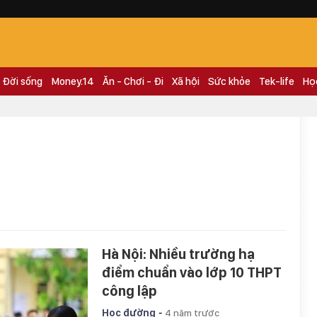
Đời sống
Money.14
Ăn - Chơi - Đi
Xã hội
Sức khỏe
Tek-life
Họ
Hà Nội: Nhiều trường hạ
điểm chuẩn vào lớp 10 THPT
công lập
-
Học đường
4 năm trước