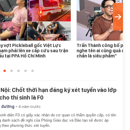
y vợt Pickleball gốc Việt Lực
Trấn Thành công bố phim
ạm phải lên xe cấp cứu sau trận
nghe tên ai cũng quả quy
u tại PPA Hồ Chí Minh
chắn là siêu phẩm”
 Nội: Chốt thời hạn đăng ký xét tuyển vào lớp
cho thí sinh là F0
-
 đường
4 năm trước
sinh diện F0 có giấy xác nhận do cơ quan có thẩm quyền cấp, có tên
g danh sách đề nghị của Phòng Giáo dục và Đào tạo sẽ được áp
 theo phương thức xét tuyển.