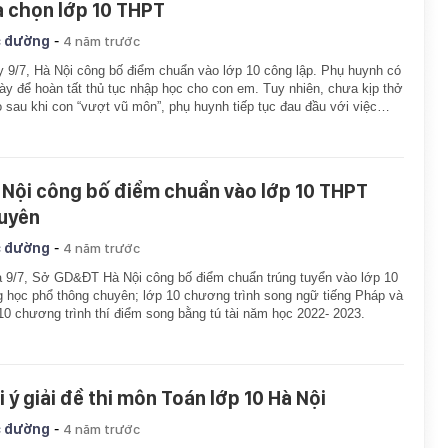
a chọn lớp 10 THPT
-
 đường
4 năm trước
 9/7, Hà Nội công bố điểm chuẩn vào lớp 10 công lập. Phụ huynh có
ày để hoàn tất thủ tục nhập học cho con em. Tuy nhiên, chưa kịp thở
 sau khi con “vượt vũ môn”, phụ huynh tiếp tục đau đầu với việc…
 Nội công bố điểm chuẩn vào lớp 10 THPT
uyên
-
 đường
4 năm trước
 9/7, Sở GD&ĐT Hà Nội công bố điểm chuẩn trúng tuyển vào lớp 10
g học phổ thông chuyên; lớp 10 chương trình song ngữ tiếng Pháp và
10 chương trình thí điểm song bằng tú tài năm học 2022- 2023.
i ý giải đề thi môn Toán lớp 10 Hà Nội
-
 đường
4 năm trước