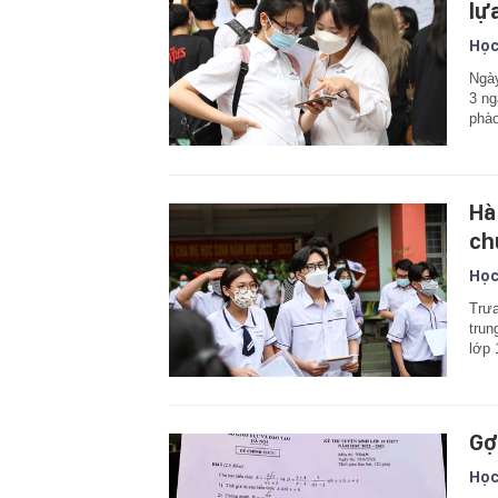
lự
Học
Ngày
3 ng
phào
Hà
ch
Học
Trưa
trun
lớp 
Gợ
Học