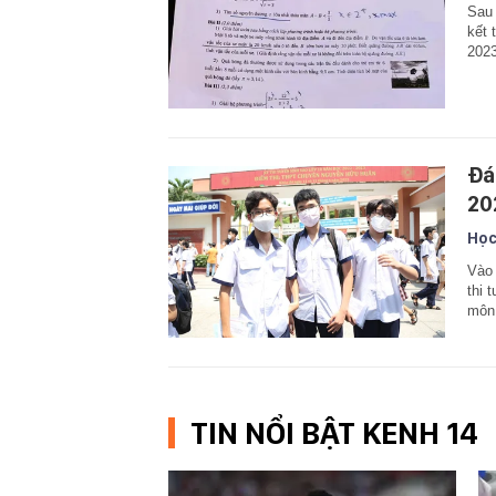
Sau 
kết 
2023
Đá
20
Học
Vào 
thi 
môn
TIN NỔI BẬT KENH 14