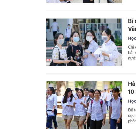
Bí 
Vă
Học
Chỉ 
bắt 
nước
Hà
10
Học
Để t
dục 
phòn