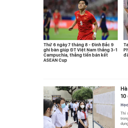
Thứ 6 ngày 7 tháng 8 - Đình Bắc 9
Ta
ghi bàn giúp ĐT Việt Nam thắng 3-1
Ph
Campuchia, thẳng tiến bán kết
đấ
ASEAN Cup
Hà
10 
Học
Thí 
tron
dụng