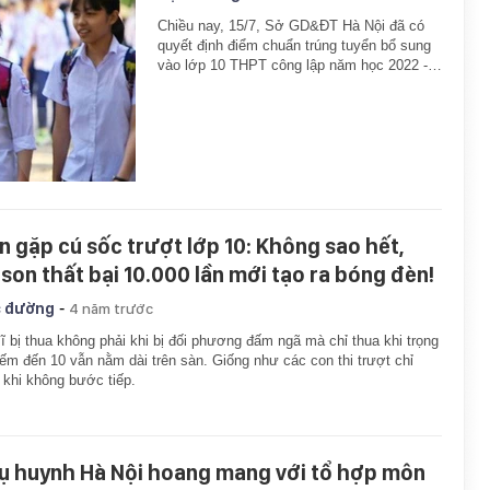
Chiều nay, 15/7, Sở GD&ĐT Hà Nội đã có
quyết định điểm chuẩn trúng tuyển bổ sung
vào lớp 10 THPT công lập năm học 2022 -…
n gặp cú sốc trượt lớp 10: Không sao hết,
ison thất bại 10.000 lần mới tạo ra bóng đèn!
-
 đường
4 năm trước
ĩ bị thua không phải khi bị đối phương đấm ngã mà chỉ thua khi trọng
đếm đến 10 vẫn nằm dài trên sàn. Giống như các con thi trượt chỉ
 khi không bước tiếp.
ụ huynh Hà Nội hoang mang với tổ hợp môn