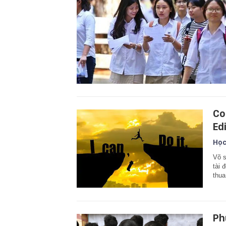
Co
Ed
Học
Võ s
tài 
thua
Ph