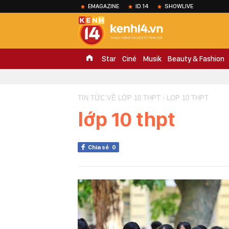
EMAGAZINE
ID.14
SHOWLIVE
Star
Ciné
Musik
Beauty & Fashion
TIN TỨC VỀ LỚP 10 THPT - LOP 10 THPT
lớp 10 thpt
Chia sẻ
0