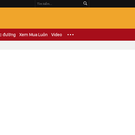
c đường
Xem Mua Luôn
Video