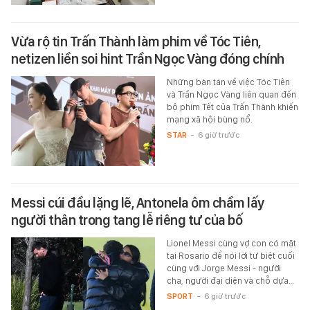
Vừa rộ tin Trấn Thành làm phim về Tóc Tiên,
netizen liền soi hint Trần Ngọc Vàng đóng chính
Những bàn tán về việc Tóc Tiên
và Trần Ngọc Vàng liên quan đến
bộ phim Tết của Trấn Thành khiến
mạng xã hội bùng nổ.
STAR
-
6 giờ trước
Messi cúi đầu lặng lẽ, Antonela ôm chầm lấy
người thân trong tang lễ riêng tư của bố
Lionel Messi cùng vợ con có mặt
tại Rosario để nói lời từ biệt cuối
cùng với Jorge Messi - người
cha, người đại diện và chỗ dựa…
SPORT
-
6 giờ trước