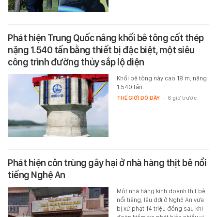
Phát hiện Trung Quốc nâng khối bê tông cốt thép
nặng 1.540 tấn bằng thiết bị đặc biệt, một siêu
công trình đường thủy sắp lộ diện
Khối bê tông này cao 18 m, nặng
1.540 tấn.
THẾ GIỚI ĐÓ ĐÂY
-
6 giờ trước
Phát hiện côn trùng gây hại ở nhà hàng thịt bê nổi
tiếng Nghệ An
Một nhà hàng kinh doanh thịt bê
nổi tiếng, lâu đời ở Nghệ An vừa
bị xử phạt 14 triệu đồng sau khi