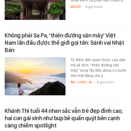
đoàn kiểm tra phát hiện nhiều vi…
XÃ HỘI
-
6 giờ trước
Không phải Sa Pa, 'thiên đường săn mây' Việt
Nam lần đầu được thế giới gọi tên: Sánh vai Nhật
Bản
Từ điểm đến quen thuộc của dân
mê xê dịch, "thiên đường săn
mây" vùng Tây Bắc đang có bước
tiến mới đáng chú ý.
ĂN - CHƠI - ĐI
-
6 giờ trước
Khánh Thi tuổi 44 nhan sắc vẫn trẻ đẹp đỉnh cao,
hai con gái xinh như búp bê quấn quýt bên cạnh
càng chiếm spotlight