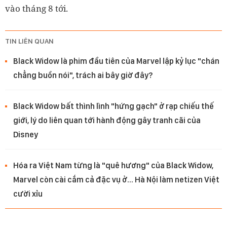
vào tháng 8 tới.
TIN LIÊN QUAN
Black Widow là phim đầu tiên của Marvel lập kỷ lục "chán
chẳng buồn nói", trách ai bây giờ đây?
Black Widow bất thình lình "hứng gạch" ở rạp chiếu thế
giới, lý do liên quan tới hành động gây tranh cãi của
Disney
Hóa ra Việt Nam từng là "quê hương" của Black Widow,
Marvel còn cài cắm cả đặc vụ ở... Hà Nội làm netizen Việt
cười xỉu