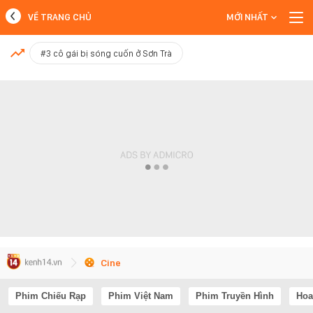
VỀ TRANG CHỦ
MỚI NHẤT
MỚI NHẤT
#3 cô gái bị sóng cuốn ở Sơn Trà
Xem thêm
Cine
Phim Chiếu Rạp
Phim Việt Nam
Phim Truyền Hình
Hoa