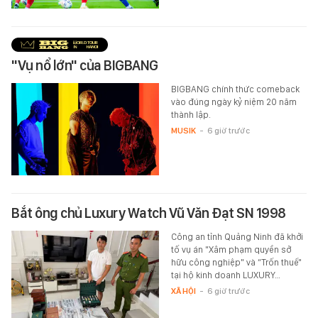
"Vụ nổ lớn" của BIGBANG
BIGBANG chính thức comeback
vào đúng ngày kỷ niệm 20 năm
thành lập.
MUSIK
-
6 giờ trước
Bắt ông chủ Luxury Watch Vũ Văn Đạt SN 1998
Công an tỉnh Quảng Ninh đã khởi
tố vụ án "Xâm phạm quyền sở
hữu công nghiệp" và “Trốn thuế"
tại hộ kinh doanh LUXURY…
XÃ HỘI
-
6 giờ trước