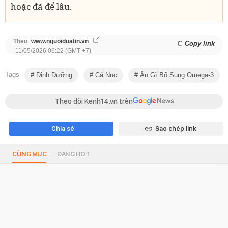
hoặc đã để lâu.
Theo
www.nguoiduatin.vn
Copy link
11/05/2026 06:22 (GMT +7)
Tags
Dinh Dưỡng
Cá Nục
Ăn Gì Bổ Sung Omega-3
Theo dõi Kenh14.vn trên
Chia sẻ
Sao chép link
CÙNG MỤC
ĐANG HOT