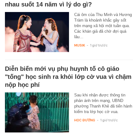
nhau suốt 14 năm vì lý do gì?
Cái ôm của Thu Minh và Hương
Tràm là khoảnh khắc gây sốt
trên mạng xã hội một tuần qua.
Các khán giả đã chờ đợi quá
lâu…
MUSIK
-
1 giờ trước
Diễn biến mới vụ phụ huynh tố cô giáo
"tống" học sinh ra khỏi lớp cờ vua vì chậm
nộp học phí
Sau khi nhận được thông tin
phản ánh trên mạng, UBND
phường Thanh Khê đã tiến hành
kiểm tra lớp học cờ vua.
HỌC ĐƯỜNG
-
1 giờ trước