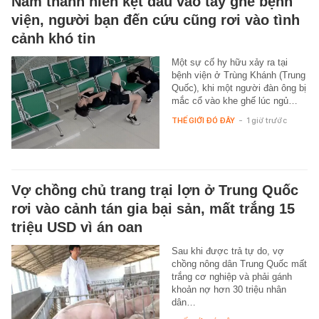
Nam thanh niên kẹt đầu vào tay ghế bệnh
viện, người bạn đến cứu cũng rơi vào tình
cảnh khó tin
Một sự cố hy hữu xảy ra tại
bệnh viện ở Trùng Khánh (Trung
Quốc), khi một người đàn ông bị
mắc cổ vào khe ghế lúc ngủ…
THẾ GIỚI ĐÓ ĐÂY
-
1 giờ trước
Vợ chồng chủ trang trại lợn ở Trung Quốc
rơi vào cảnh tán gia bại sản, mất trắng 15
triệu USD vì án oan
Sau khi được trả tự do, vợ
chồng nông dân Trung Quốc mất
trắng cơ nghiệp và phải gánh
khoản nợ hơn 30 triệu nhân
dân…