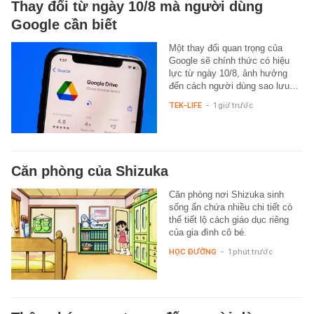
Thay đổi từ ngày 10/8 mà người dùng
Google cần biết
Một thay đổi quan trọng của
Google sẽ chính thức có hiệu
lực từ ngày 10/8, ảnh hưởng
đến cách người dùng sao lưu…
TEK-LIFE
-
1 giờ trước
Căn phòng của Shizuka
Căn phòng nơi Shizuka sinh
sống ẩn chứa nhiều chi tiết có
thể tiết lộ cách giáo dục riêng
của gia đình cô bé.
HỌC ĐƯỜNG
-
1 phút trước