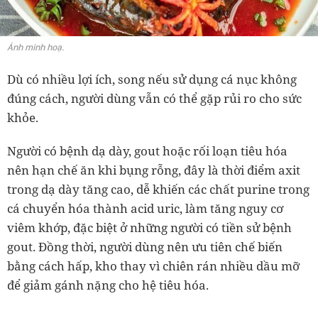
Ảnh minh hoạ.
Dù có nhiều lợi ích, song nếu sử dụng cá nục không
đúng cách, người dùng vẫn có thể gặp rủi ro cho sức
khỏe.
Người có bệnh dạ dày, gout hoặc rối loạn tiêu hóa
nên hạn chế ăn khi bụng rỗng, đây là thời điểm axit
trong dạ dày tăng cao, dễ khiến các chất purine trong
cá chuyển hóa thành acid uric, làm tăng nguy cơ
viêm khớp, đặc biệt ở những người có tiền sử bệnh
gout. Đồng thời, người dùng nên ưu tiên chế biến
bằng cách hấp, kho thay vì chiên rán nhiều dầu mỡ
để giảm gánh nặng cho hệ tiêu hóa.