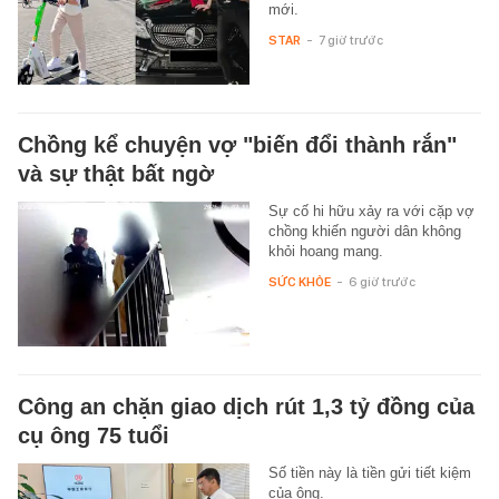
mới.
STAR
-
7 giờ trước
Chồng kể chuyện vợ "biến đổi thành rắn"
và sự thật bất ngờ
Sự cố hi hữu xảy ra với cặp vợ
chồng khiến người dân không
khỏi hoang mang.
SỨC KHỎE
-
6 giờ trước
Công an chặn giao dịch rút 1,3 tỷ đồng của
cụ ông 75 tuổi
Số tiền này là tiền gửi tiết kiệm
của ông.