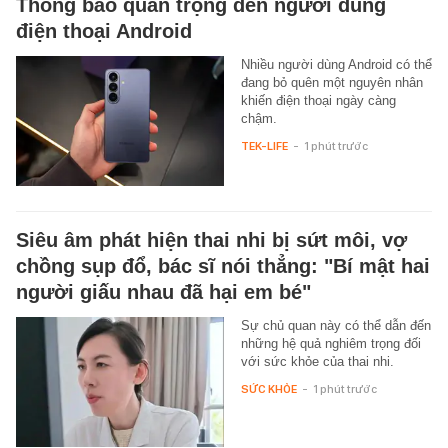
Thông báo quan trọng đến người dùng
điện thoại Android
Nhiều người dùng Android có thể
đang bỏ quên một nguyên nhân
khiến điện thoại ngày càng
chậm.
TEK-LIFE
-
1 phút trước
Siêu âm phát hiện thai nhi bị sứt môi, vợ
chồng sụp đổ, bác sĩ nói thẳng: "Bí mật hai
người giấu nhau đã hại em bé"
Sự chủ quan này có thể dẫn đến
những hệ quả nghiêm trọng đối
với sức khỏe của thai nhi.
SỨC KHỎE
-
1 phút trước