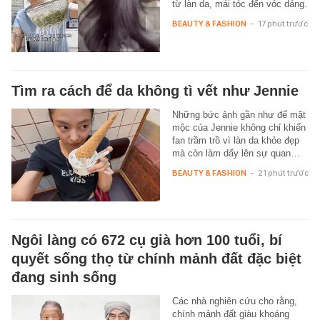
từ làn da, mái tóc đến vóc dáng.
BEAUTY & FASHION
-
17 phút trước
Tìm ra cách để da không tì vết như Jennie
Những bức ảnh gần như để mặt
mộc của Jennie không chỉ khiến
fan trầm trồ vì làn da khỏe đẹp
mà còn làm dấy lên sự quan…
BEAUTY & FASHION
-
21 phút trước
Ngôi làng có 672 cụ già hơn 100 tuổi, bí
quyết sống thọ từ chính mảnh đất đặc biệt
đang sinh sống
Các nhà nghiên cứu cho rằng,
chính mảnh đất giàu khoáng