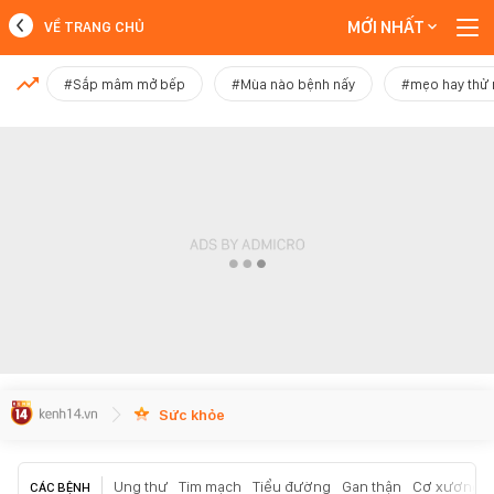
MỚI NHẤT
VỀ TRANG CHỦ
MỚI NHẤT
#Sắp mâm mở bếp
#Mùa nào bệnh nấy
#mẹo hay thử
Xem thêm
Sức khỏe
Ung thư
Tim mạch
Tiểu đường
Gan thận
Cơ xương k
CÁC BỆNH