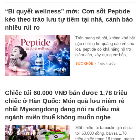
“Bí quyết wellness” mới: Cơn sốt Peptide
kéo theo trào lưu tự tiêm tại nhà, cảnh báo
nhiều rủi ro
Trên mạng xã hội, không khó bắt
gặp những lời quảng cáo về các
loại peptide có khả năng hỗ trợ
giảm cân, xây dựng cơ bắp,…
SỨC KHỎE
-
1 giờ trước
Chiếc túi 60.000 VNĐ bán được 1,78 triệu
chiếc ở Hàn Quốc: Món quà lưu niệm rẻ
nhất Myeongdong đang nói ra điều mà
ngành miễn thuế không muốn nghe
Một chiếc túi tarpaulin giá chưa
tới 60.000 đồng, bán ra 1,78
triệu chiếc trong 18 tháng, mang