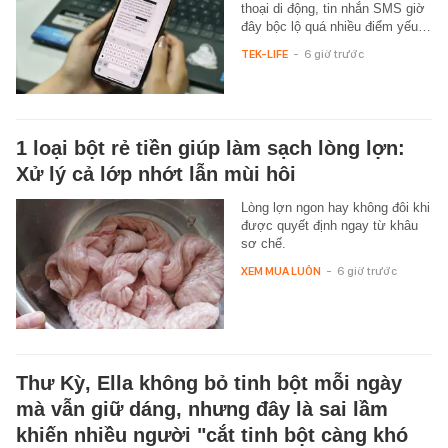
thoại di động, tin nhắn SMS giờ
đây bộc lộ quá nhiều điểm yếu…
TEK-LIFE
-
6 giờ trước
1 loại bột rẻ tiền giúp làm sạch lòng lợn:
Xử lý cả lớp nhớt lẫn mùi hôi
Lòng lợn ngon hay không đôi khi
được quyết định ngay từ khâu
sơ chế.
XEM MUA LUÔN
-
6 giờ trước
Thư Kỳ, Ella không bỏ tinh bột mỗi ngày
mà vẫn giữ dáng, nhưng đây là sai lầm
khiến nhiều người "cắt tinh bột càng khó