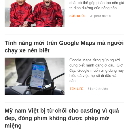
chất có thể góp phần tạo nên giá
trị dinh dưỡng của nông sản…
SỨC KHỎE
-
31 phút trước
Tính năng mới trên Google Maps mà người
chạy xe nên biết
Google Maps từng giúp người
dùng biết mình đang ở đâu. Giờ
đây, Google muốn ứng dụng này
hiểu cả việc họ sẽ đi đâu và
cần…
TEK-LIFE
-
31 phút trước
Mỹ nam Việt bị từ chối cho casting vì quá
đẹp, đóng phim không được phép mở
miệng