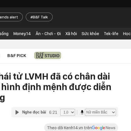
rends alert
B&F Talk
 sống
Money.14
Ăn - Chơi - Đi
Xã hội
Sức khỏe
Tek-life
Học
N
B&F PICK
thái tử LVMH đã có chân dài
 hình định mệnh được diễn
ng
6:21
Nghe đọc bài
Theo dõi Kenh14.vn trên