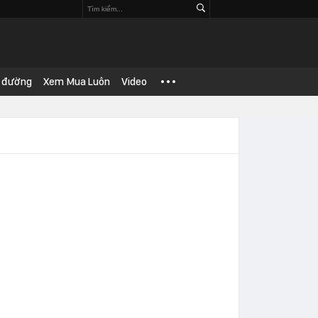
 đường
Xem Mua Luôn
Video