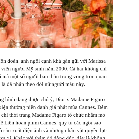
ồn đoán, anh ngồi cạnh khá gần gũi với Marissa
 viên người Mỹ sinh năm 2000. Cả hai không chỉ
i mà một số người bạn thân trong vòng tròn quan
 là đã nhấn theo dõi nữ người mẫu này.
ng hình đang được chú ý, Dior x Madame Figaro
 kiện thường niên danh giá nhất mùa Cannes. Đêm
p chí thời trang Madame Figaro tổ chức nhằm mở
ề Liên hoan phim Cannes, quy tụ các ngôi sao
hà sản xuất điện ảnh và những nhân vật quyền lực
xa xỉ. Khác với thảm đỏ đông đúc, đây là không