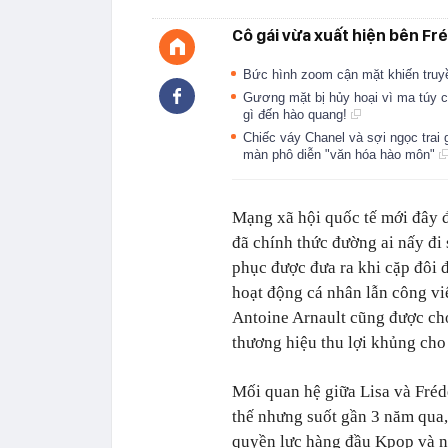
Cô gái vừa xuất hiện bên Fréd
Bức hình zoom cận mặt khiến truy
Gương mặt bị hủy hoại vì ma túy c
gì đến hào quang!
Chiếc váy Chanel và sợi ngọc trai
màn phô diễn "văn hóa hào môn"
Mạng xã hội quốc tế mới đây đ
đã chính thức đường ai nấy đi 
phục được đưa ra khi cặp đôi 
hoạt động cá nhân lẫn công vi
Antoine Arnault cũng được cho
thương hiệu thu lợi khủng cho
Mối quan hệ giữa Lisa và Fréd
thế nhưng suốt gần 3 năm qua,
quyền lực hàng đầu Kpop và n