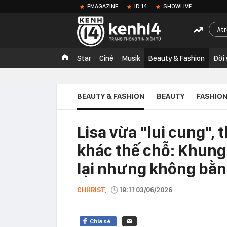
EMAGAZINE
ID.14
SHOWLIVE
t
Star
Ciné
Musik
Beauty & Fashion
Đời
BEAUTY & FASHION
BEAUTY
FASHIO
Lisa vừa "lui cung", 
khác thế chỗ: Khung
lại nhưng không bằ
CHHRIST,
19:11 03/06/2026
Chia sẻ