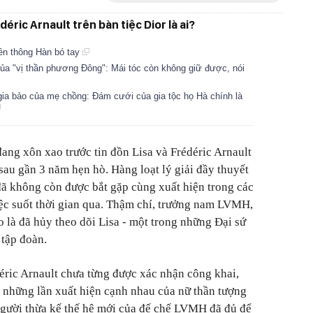
éric Arnault trên bàn tiệc Dior là ai?
ền thông Hàn bó tay
ủa "vị thần phương Đông": Mái tóc còn không giữ được, nói
 gia bảo của mẹ chồng: Đám cưới của gia tộc họ Hà chính là
ang xôn xao trước tin đồn Lisa và Frédéric Arnault
sau gần 3 năm hẹn hò. Hàng loạt lý giải đầy thuyết
đã không còn được bắt gặp cùng xuất hiện trong các
ệc suốt thời gian qua. Thậm chí, trưởng nam LVMH,
 là đã hủy theo dõi Lisa - một trong những Đại sứ
 tập đoàn.
éric Arnault chưa từng được xác nhận công khai,
 những lần xuất hiện cạnh nhau của nữ thần tượng
gười thừa kế thế hệ mới của đế chế LVMH đã đủ để