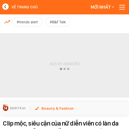
MỚI NHẤT
VỀ TRANG CHỦ
MỚI NHẤT
#trends alert
#B&F Talk
Xem thêm
Beauty & Fashion
Clip mộc, siêu cận của nữ diễn viên có làn da