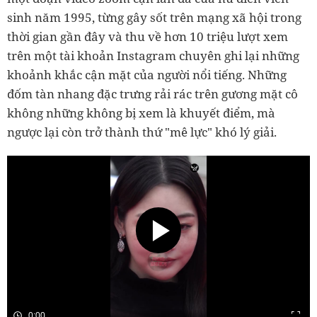
sinh năm 1995, từng gây sốt trên mạng xã hội trong
thời gian gần đây và thu về hơn 10 triệu lượt xem
trên một tài khoản Instagram chuyên ghi lại những
khoảnh khắc cận mặt của người nổi tiếng. Những
đốm tàn nhang đặc trưng rải rác trên gương mặt cô
không những không bị xem là khuyết điểm, mà
ngược lại còn trở thành thứ "mê lực" khó lý giải.
0:00