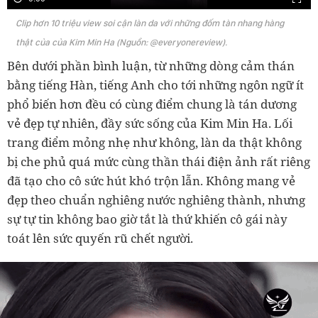
Clip hơn 10 triệu view soi cận làn da với những đốm tàn nhang hàng
thật của của Kim Min Ha (Nguồn: @everyonereview).
Bên dưới phần bình luận, từ những dòng cảm thán
bằng tiếng Hàn, tiếng Anh cho tới những ngôn ngữ ít
phổ biến hơn đều có cùng điểm chung là tán dương
vẻ đẹp tự nhiên, đầy sức sống của Kim Min Ha. Lối
trang điểm mỏng nhẹ như không, làn da thật không
bị che phủ quá mức cùng thần thái điện ảnh rất riêng
đã tạo cho cô sức hút khó trộn lẫn. Không mang vẻ
đẹp theo chuẩn nghiêng nước nghiêng thành, nhưng
sự tự tin không bao giờ tắt là thứ khiến cô gái này
toát lên sức quyến rũ chết người.