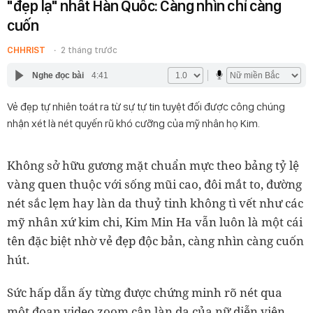
"đẹp lạ" nhất Hàn Quốc: Càng nhìn chỉ càng
cuốn
CHHRIST
2 tháng trước
Nghe đọc bài
4:41
Vẻ đẹp tự nhiên toát ra từ sự tự tin tuyệt đối được công chúng
nhận xét là nét quyến rũ khó cưỡng của mỹ nhân họ Kim.
Không sở hữu gương mặt chuẩn mực theo bảng tỷ lệ
vàng quen thuộc với sống mũi cao, đôi mắt to, đường
nét sắc lẹm hay làn da thuỷ tinh không tì vết như các
mỹ nhân xứ kim chi, Kim Min Ha vẫn luôn là một cái
tên đặc biệt nhờ vẻ đẹp độc bản, càng nhìn càng cuốn
hút.
Sức hấp dẫn ấy từng được chứng minh rõ nét qua
một đoạn video zoom cận làn da của nữ diễn viên