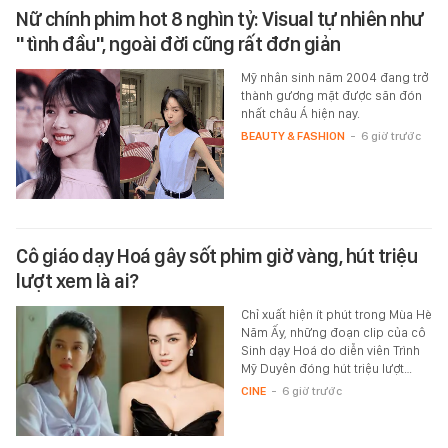
Nữ chính phim hot 8 nghìn tỷ: Visual tự nhiên như
"tình đầu", ngoài đời cũng rất đơn giản
Mỹ nhân sinh năm 2004 đang trở
thành gương mặt được săn đón
nhất châu Á hiện nay.
BEAUTY & FASHION
-
6 giờ trước
Cô giáo dạy Hoá gây sốt phim giờ vàng, hút triệu
lượt xem là ai?
Chỉ xuất hiện ít phút trong Mùa Hè
Năm Ấy, những đoạn clip của cô
Sinh dạy Hoá do diễn viên Trình
Mỹ Duyên đóng hút triệu lượt…
CINE
-
6 giờ trước