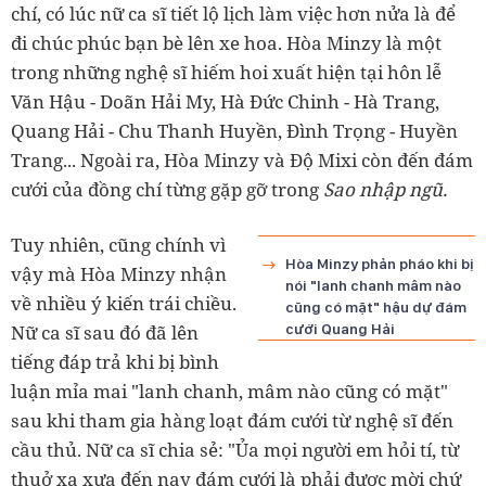
chí, có lúc nữ ca sĩ tiết lộ lịch làm việc hơn nửa là để
đi chúc phúc bạn bè lên xe hoa. Hòa Minzy là một
trong những nghệ sĩ hiếm hoi xuất hiện tại hôn lễ
Văn Hậu - Doãn Hải My, Hà Đức Chinh - Hà Trang,
Quang Hải - Chu Thanh Huyền, Đình Trọng - Huyền
Trang... Ngoài ra, Hòa Minzy và Độ Mixi còn đến đám
cưới của đồng chí từng gặp gỡ trong
Sao nhập ngũ.
Tuy nhiên, cũng chính vì
Hòa Minzy phản pháo khi bị
vậy mà Hòa Minzy nhận
nói "lanh chanh mâm nào
về nhiều ý kiến trái chiều.
cũng có mặt" hậu dự đám
Nữ ca sĩ sau đó đã lên
cưới Quang Hải
tiếng đáp trả khi bị bình
luận mỉa mai "lanh chanh, mâm nào cũng có mặt"
sau khi tham gia hàng loạt đám cưới từ nghệ sĩ đến
cầu thủ. Nữ ca sĩ chia sẻ: "Ủa mọi người em hỏi tí, từ
thuở xa xưa đến nay đám cưới là phải được mời chứ