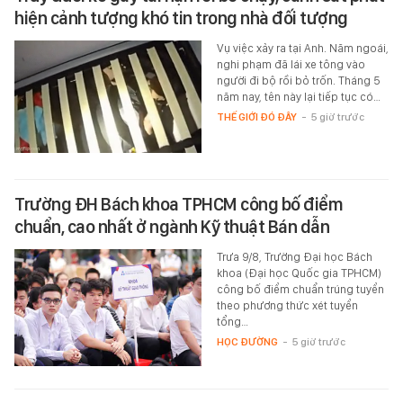
hiện cảnh tượng khó tin trong nhà đối tượng
Vụ việc xảy ra tại Anh. Năm ngoái,
nghi phạm đã lái xe tông vào
người đi bộ rồi bỏ trốn. Tháng 5
năm nay, tên này lại tiếp tục có…
THẾ GIỚI ĐÓ ĐÂY
-
5 giờ trước
Trường ĐH Bách khoa TPHCM công bố điểm
chuẩn, cao nhất ở ngành Kỹ thuật Bán dẫn
Trưa 9/8, Trường Đại học Bách
khoa (Đại học Quốc gia TPHCM)
công bố điểm chuẩn trúng tuyển
theo phương thức xét tuyển
tổng…
HỌC ĐƯỜNG
-
5 giờ trước