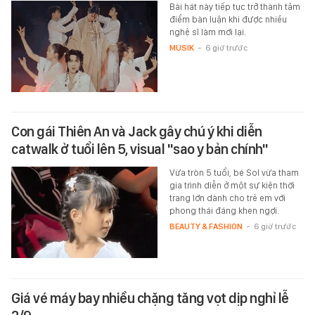
Bài hát này tiếp tục trở thành tâm
điểm bàn luận khi được nhiều
nghệ sĩ làm mới lại.
MUSIK
-
6 giờ trước
Con gái Thiên An và Jack gây chú ý khi diễn
catwalk ở tuổi lên 5, visual "sao y bản chính"
Vừa tròn 5 tuổi, bé Sol vừa tham
gia trình diễn ở một sự kiện thời
trang lớn dành cho trẻ em với
phong thái đáng khen ngợi.
BEAUTY & FASHION
-
6 giờ trước
Giá vé máy bay nhiều chặng tăng vọt dịp nghỉ lễ