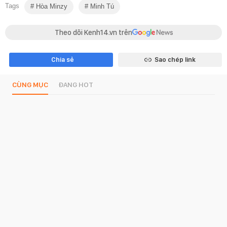
Tags
Hòa Minzy
Minh Tú
Theo dõi Kenh14.vn trên
Chia sẻ
Sao chép link
CÙNG MỤC
ĐANG HOT