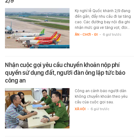
2/9
Kỳ nghỉ lễ Quốc khánh 2/9 đang
đến gần, đẩy nhu cầu đi lại tăng
cao. Các đường bay nội địa ghi
nhận mức giá vé tăng vọt, đòi…
ĂN - CHƠI - ĐI
-
6 giờ trước
Nhận cuộc gọi yêu cầu chuyển khoản nộp phí
quyền sử dụng đất, người đàn ông lập tức báo
công an
Công an cảnh báo người dân
không chuyển khoản theo yêu
cầu của cuộc gọi sau.
XÃ HỘI
-
6 giờ trước