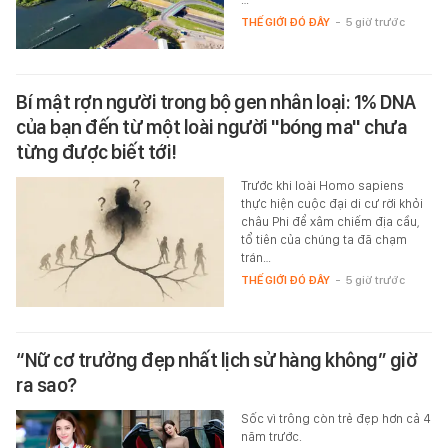
THẾ GIỚI ĐÓ ĐÂY
-
5 giờ trước
Bí mật rợn người trong bộ gen nhân loại: 1% DNA
của bạn đến từ một loài người "bóng ma" chưa
từng được biết tới!
Trước khi loài Homo sapiens
thực hiện cuộc đại di cư rời khỏi
châu Phi để xâm chiếm địa cầu,
tổ tiên của chúng ta đã chạm
trán…
THẾ GIỚI ĐÓ ĐÂY
-
5 giờ trước
“Nữ cơ trưởng đẹp nhất lịch sử hàng không” giờ
ra sao?
Sốc vì trông còn trẻ đẹp hơn cả 4
năm trước.