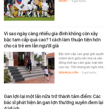
SPORT
-
5 giờ trước
Vì sao ngày càng nhiều gia đình không còn xây
bậc tam cấp quá cao? 1 cách làm thuận tiện hơn
cho cả trẻ em lẫn người già
Bậc tam cấp cao giúp giải quyết
chênh lệch giữa nền nhà và sân,
đồng thời tạo cảm giác mặt tiền
cao ráo. Thế nhưng khi ngôi nhà…
XEM MUA LUÔN
-
5 giờ trước
Gan lợn lại một lần nữa trở thành tâm điểm: Các
bác sĩ phát hiện ăn gan lợn thường xuyên đem lại
4 lợi ích