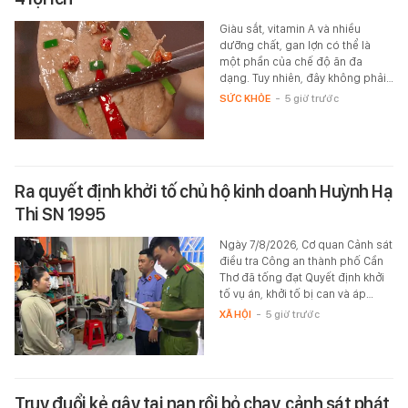
Giàu sắt, vitamin A và nhiều
dưỡng chất, gan lợn có thể là
một phần của chế độ ăn đa
dạng. Tuy nhiên, đây không phải…
SỨC KHỎE
-
5 giờ trước
Ra quyết định khởi tố chủ hộ kinh doanh Huỳnh Hạ
Thi SN 1995
Ngày 7/8/2026, Cơ quan Cảnh sát
điều tra Công an thành phố Cần
Thơ đã tống đạt Quyết định khởi
tố vụ án, khởi tố bị can và áp…
XÃ HỘI
-
5 giờ trước
Truy đuổi kẻ gây tai nạn rồi bỏ chạy, cảnh sát phát