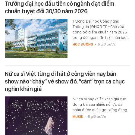
Trường đại học đầu tiên có ngành đạt điểm
chuẩn tuyệt đối 30/30 năm 2026
Trường Đại học Công nghệ
Thông tin (ĐHQG TP.HCM) vừa
công bố điểm chuẩn năm 2026,
trong đó ngành Trí tuệ nhân tạo…
HỌC ĐƯỜNG
-
5 giờ trước
Nữ ca sĩ Việt từng đi hát ở công viên nay bán
show nào “cháy” vé show đó, “cân” trọn cả chục
nghìn khán giả
Nữ ca sĩ này khiến khán giả xúc
động khi sau nhiều nỗ lực đã
nhận được quả ngọt xứng đáng.
MUSIK
-
5 giờ trước