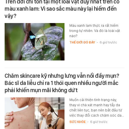
Trên đời chỉ tồn tại một loài vật duy nhất trên có
màu xanh lam: Vì sao sắc màu này lại hiếm đến
vậy?
Màu xanh lam thực ra rất hiếm
trong tự nhiên. Và đó là loài vật
nào?
THẾ GIỚI ĐÓ ĐÂY
-
6 giờ trước
Chăm skincare kỹ nhưng lưng vẫn nổi đầy mụn?
Bác sĩ da liễu chỉ ra 1 thói quen nhiều người mắc
phải khiến mụn mãi không dứt
Muốn cải thiện tình trạng này,
thay vì chà xát mạnh hay tẩy da
chết liên tục, bạn nên bắt đầu từ
việc thay đổi cách chăm sóc da…
SỨC KHỎE
-
6 giờ trước