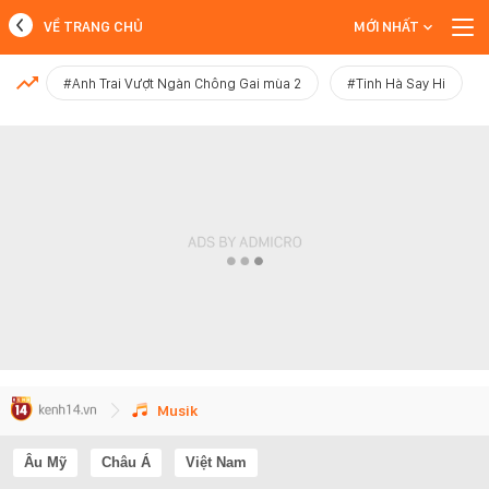
VỀ TRANG CHỦ
MỚI NHẤT
MỚI NHẤT
#Anh Trai Vượt Ngàn Chông Gai mùa 2
#Tinh Hà Say Hi
Xem thêm
Musik
Âu Mỹ
Châu Á
Việt Nam