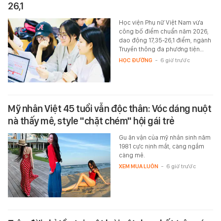
26,1
Học viện Phụ nữ Việt Nam vừa
công bố điểm chuẩn năm 2026,
dao động 17,35-26,1 điểm, ngành
Truyền thông đa phương tiện…
HỌC ĐƯỜNG
-
6 giờ trước
Mỹ nhân Việt 45 tuổi vẫn độc thân: Vóc dáng nuột
nà thấy mê, style "chặt chém" hội gái trẻ
Gu ăn vận của mỹ nhân sinh năm
1981 cực nịnh mắt, càng ngắm
càng mê.
XEM MUA LUÔN
-
6 giờ trước