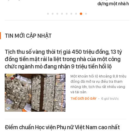
dựng một nhà há
TIN MỚI CẬP NHẬT
Tịch thu số vàng thỏi trị giá 450 triệu đồng, 13 tỷ
đồng tiền mặt rải la liệt trong nhà của một công
chức ngành mỏ đang nhận 9 triệu tiền hối lộ
Một khoản hối lộ khoảng 8,8 triệu
đồng đã mở ra vụ điều tra tham
nhũng lớn, tịch thu rất nhiều vàng
và tài sản.
THẾ GIỚI ĐÓ ĐÂY
-
6 giờ trước
Điểm chuẩn Học viện Phụ nữ Việt Nam cao nhất