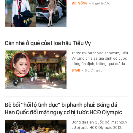
ĐỜI SỐNG
-
5 giờ trước
Căn nhà ở quê của Hoa hậu Tiểu Vy
Trước khi bước vào showbiz, Tiểu
Vy từng chia sẻ gia đình có cuộc
sống ổn định, không quá dư dả.
STAR
-
5 giờ trước
Bê bối "hối lộ tình dục" bị phanh phui: Bóng đá
Hàn Quốc đối mặt nguy cơ bị tước HCĐ Olympic
Bóng đá Hàn Quốc đối mặt nguy
cơ bị tước HCĐ Olympic 2012.