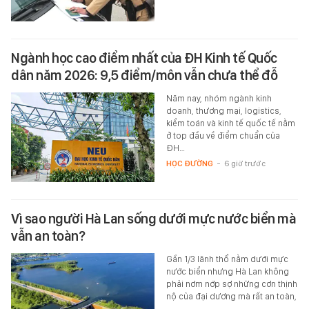
Ngành học cao điểm nhất của ĐH Kinh tế Quốc
dân năm 2026: 9,5 điểm/môn vẫn chưa thể đỗ
Năm nay, nhóm ngành kinh
doanh, thương mại, logistics,
kiểm toán và kinh tế quốc tế nằm
ở top đầu về điểm chuẩn của
ĐH…
HỌC ĐƯỜNG
-
6 giờ trước
Vì sao người Hà Lan sống dưới mực nước biển mà
vẫn an toàn?
Gần 1/3 lãnh thổ nằm dưới mực
nước biển nhưng Hà Lan không
phải nơm nớp sợ những cơn thịnh
nộ của đại dương mà rất an toàn,
…