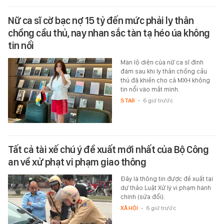
Nữ ca sĩ cờ bạc nợ 15 tỷ đến mức phải ly thân
chồng cầu thủ, nay nhan sắc tàn tạ héo úa không
tin nổi
Màn lộ diện của nữ ca sĩ đình
đám sau khi ly thân chồng cầu
thủ đã khiến cho cả MXH không
tin nổi vào mắt mình.
STAR
-
6 giờ trước
Tất cả tài xế chú ý đề xuất mới nhất của Bộ Công
an về xử phạt vi phạm giao thông
Đây là thông tin được đề xuất tại
dự thảo Luật Xử lý vi phạm hành
chính (sửa đổi).
XÃ HỘI
-
6 giờ trước