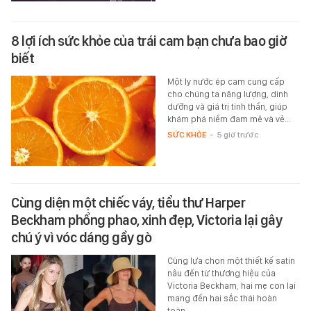
8 lợi ích sức khỏe của trái cam bạn chưa bao giờ
biết
Một ly nước ép cam cung cấp
cho chúng ta năng lượng, dinh
dưỡng và giá trị tinh thần, giúp
khám phá niềm đam mê và vẻ…
SỨC KHỎE
-
5 giờ trước
Cùng diện một chiếc váy, tiểu thư Harper
Beckham phổng phao, xinh đẹp, Victoria lại gây
chú ý vì vóc dáng gầy gò
Cùng lựa chọn một thiết kế satin
nâu đến từ thương hiệu của
Victoria Beckham, hai mẹ con lại
mang đến hai sắc thái hoàn
toàn…