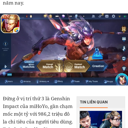
năm nay.
Đứng ở vị trí thứ 3 là Genshin
TIN LIÊN QUAN
Impact của miHoYo, gần chạm
mốc một tỷ với 986,2 triệu đô
la chi tiêu của người tiêu dùng.