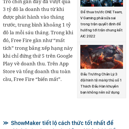
Trò chơi gần đây đã vượt qua
3 tỷ đô la doanh thu từ khi
Để thua trước ONE Team,
được phát hành vào tháng
V Gaming phải sửa sai
trước, trung bình khoảng 1 tỷ
trong trận quyết định để
hướng tới trận chung kết
đô la mỗi sáu tháng. Trong khi
AIC 2022
đó, Free Fire gần như “mất
tích” trong bảng xếp hạng này
khi chỉ đứng thứ 5 trên Google
Play về doanh thu. Trên App
Store và tổng doanh thu toàn
Đấu Trường Chân Lý: 3
cầu, Free Fire “biến mất”.
đội hình tệ mà kỳ thủ số 1
Thách Đấu Hàn khuyên
bạn không nên sử dụng
ShowMaker tiết lộ cách thức tốt nhất để