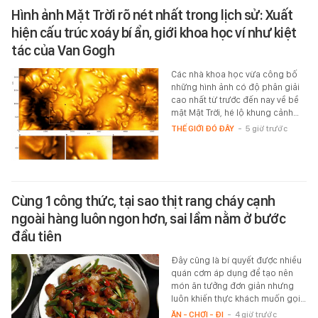
Hình ảnh Mặt Trời rõ nét nhất trong lịch sử: Xuất
hiện cấu trúc xoáy bí ẩn, giới khoa học ví như kiệt
tác của Van Gogh
Các nhà khoa học vừa công bố
những hình ảnh có độ phân giải
cao nhất từ trước đến nay về bề
mặt Mặt Trời, hé lộ khung cảnh…
THẾ GIỚI ĐÓ ĐÂY
-
5 giờ trước
Cùng 1 công thức, tại sao thịt rang cháy cạnh
ngoài hàng luôn ngon hơn, sai lầm nằm ở bước
đầu tiên
Đây cũng là bí quyết được nhiều
quán cơm áp dụng để tạo nên
món ăn tưởng đơn giản nhưng
luôn khiến thực khách muốn gọi…
ĂN - CHƠI - ĐI
-
4 giờ trước