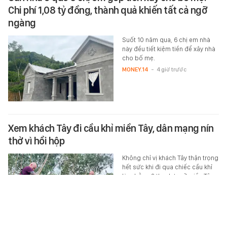
Chi phí 1,08 tỷ đồng, thành quả khiến tất cả ngỡ
ngàng
Suốt 10 năm qua, 6 chị em nhà
này đều tiết kiệm tiền để xây nhà
cho bố mẹ.
MONEY.14
-
4 giờ trước
Xem khách Tây đi cầu khỉ miền Tây, dân mạng nín
thở vì hồi hộp
Không chỉ vị khách Tây thận trọng
hết sức khi đi qua chiếc cầu khỉ
làm bằng 2 thanh tre ở miền Tây,
người xem clip cũng nín thở vì
hồi…
ĂN - CHƠI - ĐI
-
4 giờ trước