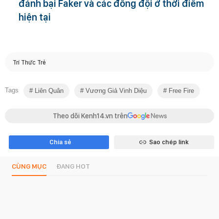
đánh bại Faker và các đồng đội ở thời điểm
hiện tại
Trí Thức Trẻ
Tags
Liên Quân
Vương Giả Vinh Diệu
Free Fire
Theo dõi Kenh14.vn trên
Chia sẻ
Sao chép link
CÙNG MỤC
ĐANG HOT