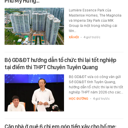
Phú Mỹ Hưng...
Lumière Essence Park của
Masterise Homes, The Magnolia
và Imperia Sky Park của MIK
Group là một trong những cái
tên…
XÃ HỘI
-
4 giờ trước
Bộ GD&ĐT hướng dẫn tổ chức thi lại tốt nghiệp
tại điểm thi THPT Chuyên Tuyên Quang
Bộ GD&ĐT vừa có công văn gửi
Sở GD&ĐT tỉnh Tuyên Quang,
hướng dẫn tổ chức thi lại kì thi tốt
nghiệp THPT năm 2026 cho các…
HỌC ĐƯỜNG
-
4 giờ trước
Căn nhà ở quê 6 chị em góp tiền xây cho bố mẹ: