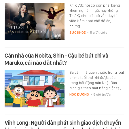
Khi được hỏi có còn phải kiêng
khem nghiêm ngặt hay không,
Thư Kỳ cho biết cô vẫn duy trì
việc kiểm soát chế độ ăn,
nhưng…
SỨC KHỎE
-
5 giờ trước
Căn nhà của Nobita, Shin - Cậu bé bút chì và
Maruko, cái nào đắt nhất?
Ba căn nhà quen thuộc trong loạt
anime tuổi thơ, khi được các
trang bất động sản Nhật Bản
định giá theo mặt bằng hiện tại,…
HỌC ĐƯỜNG
-
5 giờ trước
Vĩnh Long: Người dân phát sinh giao dịch chuyển