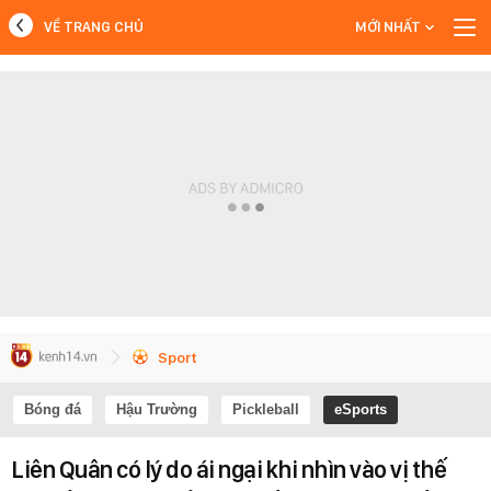
VỀ TRANG CHỦ
MỚI NHẤT
MỚI NHẤT
Xem thêm
Sport
Bóng đá
Hậu Trường
Pickleball
eSports
Liên Quân có lý do ái ngại khi nhìn vào vị thế