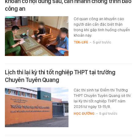
khoản có nội dung sau, cần nhanh chóng trình báo
công an
Cơ quan công an khuyến cáo
người dân cần đặc biệt thận
trọng khi gặp tình huống chuyển
khoản này.
TEK-LIFE
-
5 giờ trước
Lịch thi lại kỳ thi tốt nghiệp THPT tại trường
Chuyên Tuyên Quang
Các thí sinh tại Điểm thi Trường
THPT Chuyên Tuyên Quang sẽ thi
lại Kỳ thi tốt nghiệp THPT năm
2026 từ ngày 13-15/8.
HỌC ĐƯỜNG
-
5 giờ trước