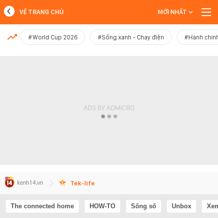
VỀ TRANG CHỦ
MỚI NHẤT
MỚI NHẤT
#World Cup 2026
#Sống xanh - Chạy điện
#Hành chính
Xem thêm
Tek-life
The connected home
HOW-TO
Sống số
Unbox
Xem