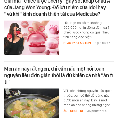
Giải mã "chiếc lược Cherry" gây sốt khắp Châu Á
của Jang Won Young: Đồ lưu niệm của idol hay
"vũ khí" kinh doanh thiên tài của Medicube?
Liệu bạn có bỏ ra khoảng
600.000 nghìn đồng để mua 1
chiếc lược không có quá nhiều
tính năng đặc biệt?
BEAUTY & FASHION
-
1 giờ trước
Món ăn này rất ngon, chỉ cần nấu một nồi toàn
nguyên liệu đơn giản thôi là đủ khiến cả nhà "ăn tì
tì"
Với toàn những nguyên liệu quen
thuộc, bạn có thể dễ dàng nấu
được món ăn này. Đây là một
món ăn nhẹ nhàng nhưng ngon…
ĂN - CHƠI - ĐI
-
35 phút trước