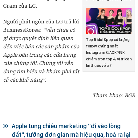
Gram của LG.
Người phát ngôn của LG trả lời
BusinessKorea:
“Vẫn chưa có
gì được quyết định liên quan
Top 5 idol Kpop có lượng
đến việc bán các sản phẩm của
follow khủng nhất
Instagram: BLACKPINK
Apple bên trong các cửa hàng
chiếm trọn top 4, vị trí còn
của chúng tôi. Chúng tôi vẫn
lại thuộc về ai?
đang tìm hiểu và khám phá tất
cả các khả năng”.
Tham khảo: BGR
Apple tung chiêu marketing "đi vào lòng
đất", tưởng đơn giản mà hiệu quả, hoá ra lại