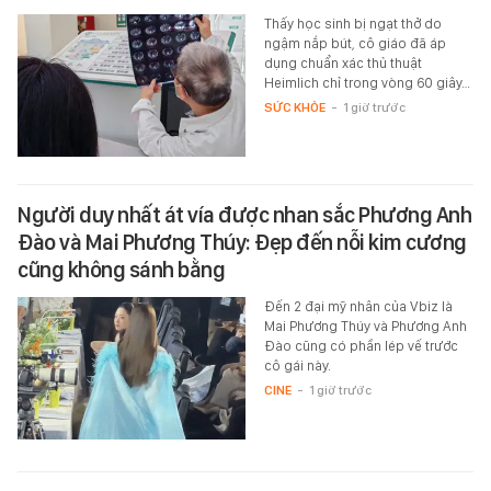
Thấy học sinh bị ngạt thở do
ngậm nắp bút, cô giáo đã áp
dụng chuẩn xác thủ thuật
Heimlich chỉ trong vòng 60 giây…
SỨC KHỎE
-
1 giờ trước
Người duy nhất át vía được nhan sắc Phương Anh
Đào và Mai Phương Thúy: Đẹp đến nỗi kim cương
cũng không sánh bằng
Đến 2 đại mỹ nhân của Vbiz là
Mai Phương Thúy và Phương Anh
Đào cũng có phần lép vế trước
cô gái này.
CINE
-
1 giờ trước