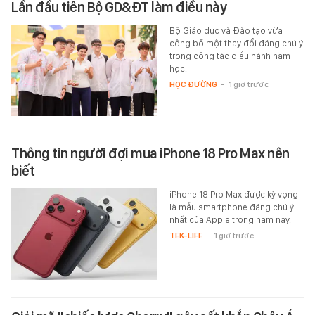
Lần đầu tiên Bộ GD&ĐT làm điều này
Bộ Giáo dục và Đào tạo vừa
công bố một thay đổi đáng chú ý
trong công tác điều hành năm
học.
HỌC ĐƯỜNG
-
1 giờ trước
Thông tin người đợi mua iPhone 18 Pro Max nên
biết
iPhone 18 Pro Max được kỳ vọng
là mẫu smartphone đáng chú ý
nhất của Apple trong năm nay.
TEK-LIFE
-
1 giờ trước