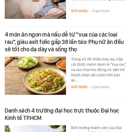
…
SỨC KHỎE
-
6 giờ trước
4 món ăn ngon mà nấu dễ từ "vua của các loại
rau", giàu axit folic gấp 38 lần táo: Phụ nữ ăn đều
sẽ tốt cho dạ dày và sống thọ
Trong số rất nhiều loại rau, bắp
cải được mệnh danh là "Vua rau",
và vào mùa thu đông nó dần trở
thành nhân vật chính trên bàn
ăn…
SỨC KHỎE
-
3 giờ trước
Danh sách 4 trường đại học trực thuộc Đại học
Kinh tế TP.HCM
Bốn trường thành viên của Đại