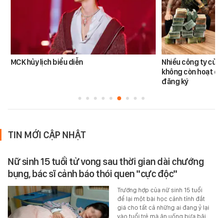
MCK hủy lịch biểu diễn
Nhiều công ty c
không còn hoạt đ
đăng ký
TIN MỚI CẬP NHẬT
Nữ sinh 15 tuổi tử vong sau thời gian dài chướng
bụng, bác sĩ cảnh báo thói quen "cực độc"
Trường hợp của nữ sinh 15 tuổi
để lại một bài học cảnh tỉnh đắt
giá cho tất cả những ai đang ỷ lại
vào tuổi trẻ mà ăn uống bừa bãi,