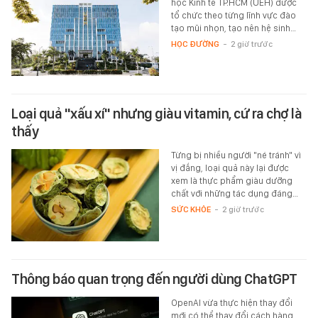
học Kinh tế TP.HCM (UEH) được
tổ chức theo từng lĩnh vực đào
tạo mũi nhọn, tạo nên hệ sinh…
HỌC ĐƯỜNG
-
2 giờ trước
Loại quả "xấu xí" nhưng giàu vitamin, cứ ra chợ là
thấy
Từng bị nhiều người "né tránh" vì
vị đắng, loại quả này lại được
xem là thực phẩm giàu dưỡng
chất với những tác dụng đáng…
SỨC KHỎE
-
2 giờ trước
Thông báo quan trọng đến người dùng ChatGPT
OpenAI vừa thực hiện thay đổi
mới có thể thay đổi cách hàng