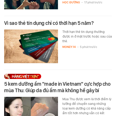
HỌC ĐƯỜNG
-
17 phút trước
Vì sao thẻ tín dụng chỉ có thời hạn 5 năm?
Thời hạn thẻ tín dụng thường
được in ở mặt trước hoặc sau của
thẻ.
MONEY.14
-
5 phút trước
5 kem dưỡng ẩm "made in Vietnam" cực hợp cho
mùa Thu: Giúp da đủ ẩm mà không hề gây bí
Mùa Thu được xem là thời điểm lý
tưởng để chuyển sang những
loại kem dưỡng có khả năng cấp
ẩm tốt hơn nhưng vẫn có kết