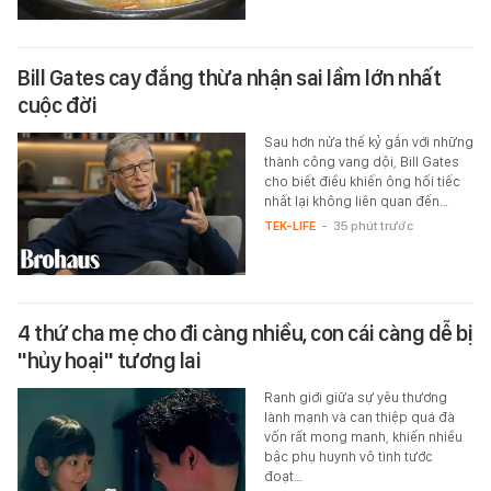
Bill Gates cay đắng thừa nhận sai lầm lớn nhất
cuộc đời
Sau hơn nửa thế kỷ gắn với những
thành công vang dội, Bill Gates
cho biết điều khiến ông hối tiếc
nhất lại không liên quan đến…
TEK-LIFE
-
35 phút trước
4 thứ cha mẹ cho đi càng nhiều, con cái càng dễ bị
"hủy hoại" tương lai
Ranh giới giữa sự yêu thương
lành mạnh và can thiệp quá đà
vốn rất mong manh, khiến nhiều
bậc phụ huynh vô tình tước
đoạt…