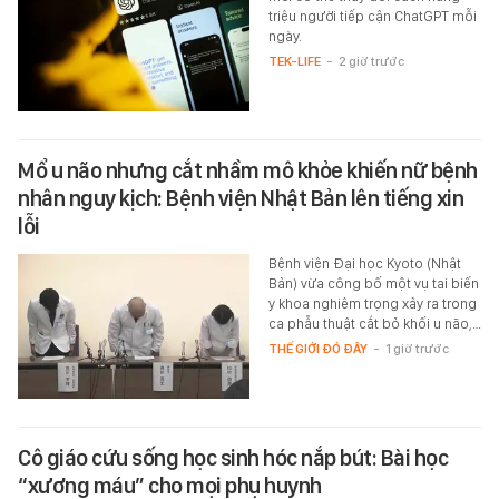
triệu người tiếp cận ChatGPT mỗi
ngày.
TEK-LIFE
-
2 giờ trước
Mổ u não nhưng cắt nhầm mô khỏe khiến nữ bệnh
nhân nguy kịch: Bệnh viện Nhật Bản lên tiếng xin
lỗi
Bệnh viện Đại học Kyoto (Nhật
Bản) vừa công bố một vụ tai biến
y khoa nghiêm trọng xảy ra trong
ca phẫu thuật cắt bỏ khối u não,…
THẾ GIỚI ĐÓ ĐÂY
-
1 giờ trước
Cô giáo cứu sống học sinh hóc nắp bút: Bài học
“xương máu” cho mọi phụ huynh