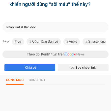
khiến người dùng "sôi máu" thế này?
Pháp luật & Bạn đọc
Tags
Lg
Cửa Hàng Bán Lẻ
Apple
Smartphone
Theo dõi Kenh14.vn trên
Chia sẻ
Sao chép link
CÙNG MỤC
ĐANG HOT