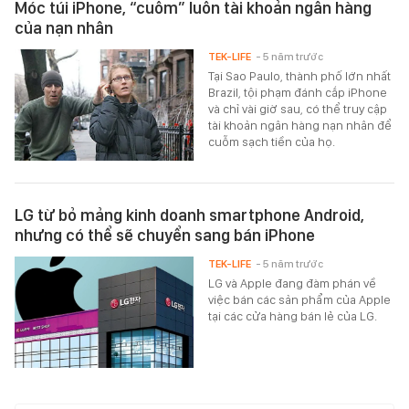
Móc túi iPhone, “cuỗm” luôn tài khoản ngân hàng
của nạn nhân
TEK-LIFE
- 5 năm trước
Tại Sao Paulo, thành phố lớn nhất
Brazil, tội phạm đánh cắp iPhone
và chỉ vài giờ sau, có thể truy cập
tài khoản ngân hàng nạn nhân để
cuỗm sạch tiền của họ.
LG từ bỏ mảng kinh doanh smartphone Android,
nhưng có thể sẽ chuyển sang bán iPhone
TEK-LIFE
- 5 năm trước
LG và Apple đang đàm phán về
việc bán các sản phẩm của Apple
tại các cửa hàng bán lẻ của LG.