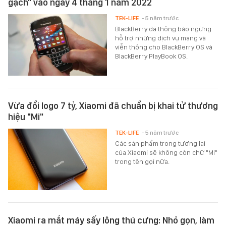
gạch" vào ngày 4 tháng 1 năm 2022
TEK-LIFE
- 5 năm trước
BlackBerry đã thông báo ngừng
hỗ trợ những dịch vụ mạng và
viễn thông cho BlackBerry OS và
BlackBerry PlayBook OS.
Vừa đổi logo 7 tỷ, Xiaomi đã chuẩn bị khai tử thương
hiệu "Mi"
TEK-LIFE
- 5 năm trước
Các sản phẩm trong tương lai
của Xiaomi sẽ không còn chữ "Mi"
trong tên gọi nữa.
Xiaomi ra mắt máy sấy lông thú cưng: Nhỏ gọn, làm