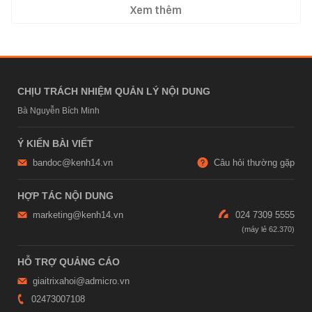
Xem thêm
CHỊU TRÁCH NHIỆM QUẢN LÝ NỘI DUNG
Bà Nguyễn Bích Minh
Ý KIẾN BÀI VIẾT
bandoc@kenh14.vn
Câu hỏi thường gặp
HỢP TÁC NỘI DUNG
marketing@kenh14.vn
024 7309 5555
HỖ TRỢ QUẢNG CÁO
giaitrixahoi@admicro.vn
02473007108