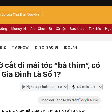
n ào của Thư Đan Nguyễn
 sống
Money.14
Ăn - Chơi - Đi
Xã hội
Sức khỏe
Tek-life
Học
BIZ
TV SHOW
ĐI SOI SAO ĐI
IDOL 14
ờ cắt đi mái tóc “bà thím”, có
Gia Đình Là Số 1?
0:58
Nghe đọc bài
Theo dõi Kenh14.vn trên
un Ki và nữ diễn viên Gia Đình Là Số 1 đã trở