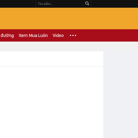
 đường
Xem Mua Luôn
Video