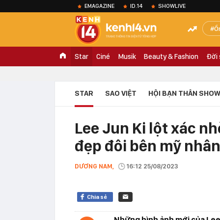
EMAGAZINE
ID.14
SHOWLIVE
Ồ
Star
Ciné
Musik
Beauty & Fashion
Đời
STAR
SAO VIỆT
HỘI BẠN THÂN SHOW
Lee Jun Ki lột xác nh
đẹp đôi bên mỹ nhân 
DƯƠNG NAM,
16:12 25/08/2023
Chia sẻ
Những hình ảnh mới của Lee J