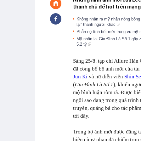
thành chủ đề hot trên mạng 
Không nhận ra mỹ nhân nóng bỏng n
lại” thành người khác
Phẫn nộ tình tiết mới trong vụ mỹ 
Mỹ nhân lai Gia Đình Là Số 1 gầy 
5,2 tỷ
Sáng 25/8, tạp chí Allure Hàn
đã công bố bộ ảnh mới của tài
Jun Ki
và nữ diễn viên
Shin S
(
Gia Đình Là Số 1
), khiến ng
mộ bình luận rôm rả. Được biết
ngôi sao đang trong quá trình
truyền, quảng bá cho tác phẩ
tới đây.
Trong bộ ảnh mới được đăng tả
hiện cùng nhau đã chiếm trọn s