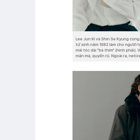
Lee Jun Ki và Shin Se Kyung cùng 
tử sinh năm 1982 làm cho người h
mái tóc dài "bà thím" (hình phải).
mặn mà, quyến rũ. Ngoài ra, neti