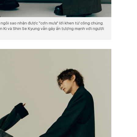
 ngôi sao nhận được "cơn mưa" lời khen từ công chúng.
un Ki và Shin Se Kyung vẫn gây ấn tượng mạnh với người