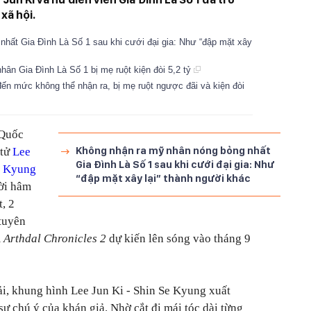
xã hội.
hất Gia Đình Là Số 1 sau khi cưới đại gia: Như “đập mặt xây
nhân Gia Đình Là Số 1 bị mẹ ruột kiện đòi 5,2 tỷ
đến mức không thể nhận ra, bị mẹ ruột ngược đãi và kiện đòi
 Quốc
Không nhận ra mỹ nhân nóng bỏng nhất
 tử
Lee
Gia Đình Là Số 1 sau khi cưới đại gia: Như
e Kyung
“đập mặt xây lại” thành người khác
ười hâm
, 2
 tuyên
m
Arthdal Chronicles 2
dự kiến lên sóng vào tháng 9
i, khung hình Lee Jun Ki - Shin Se Kyung xuất
ự chú ý của khán giả. Nhờ cắt đi mái tóc dài từng