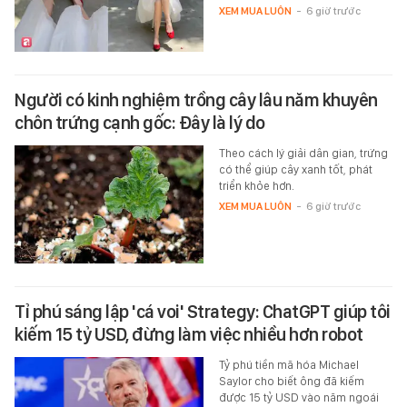
XEM MUA LUÔN
-
6 giờ trước
Người có kinh nghiệm trồng cây lâu năm khuyên
chôn trứng cạnh gốc: Đây là lý do
Theo cách lý giải dân gian, trứng
có thể giúp cây xanh tốt, phát
triển khỏe hơn.
XEM MUA LUÔN
-
6 giờ trước
Tỉ phú sáng lập 'cá voi' Strategy: ChatGPT giúp tôi
kiếm 15 tỷ USD, đừng làm việc nhiều hơn robot
Tỷ phú tiền mã hóa Michael
Saylor cho biết ông đã kiếm
được 15 tỷ USD vào năm ngoái