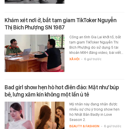
Khám xét nơi ở, bắt tạm giam TikToker Nguyễn
Thị Bích Phượng SN 1987
Công an tỉnh Gia Lai khởi tố, bắt
tạm giam TikToker Nguyễn Thị
Bích Phượng do sử dụng 5 tài
khoản MXH đăng video, bài viết…
XÃ HỘI
-
6 giờ trước
Bad girl show hẹn hò hot điên đảo: Mặt như búp
bê, lưng xăm kín không một lần ủ tê
Mỹ nhân này đang nhận được
nhiều sự chú ý trong show hẹn
hò Nhật Bản Badly in Love
Season 2.
BEAUTY & FASHION
-
6 giờ trước