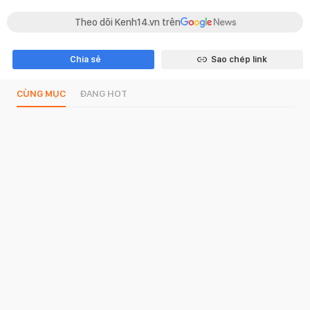
Theo dõi Kenh14.vn trên
Chia sẻ
Sao chép link
CÙNG MỤC
ĐANG HOT