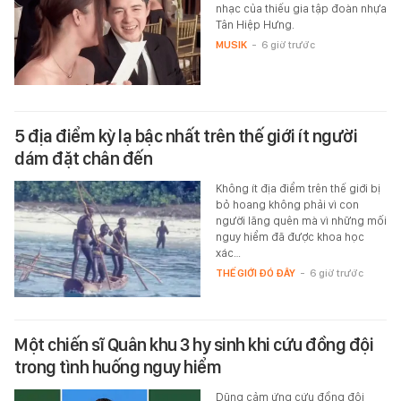
nhạc của thiếu gia tập đoàn nhựa
Tân Hiệp Hưng.
MUSIK
-
6 giờ trước
5 địa điểm kỳ lạ bậc nhất trên thế giới ít người
dám đặt chân đến
Không ít địa điểm trên thế giới bị
bỏ hoang không phải vì con
người lãng quên mà vì những mối
nguy hiểm đã được khoa học
xác…
THẾ GIỚI ĐÓ ĐÂY
-
6 giờ trước
Một chiến sĩ Quân khu 3 hy sinh khi cứu đồng đội
trong tình huống nguy hiểm
Dũng cảm ứng cứu đồng đội