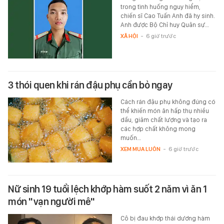
trong tình huống nguy hiểm,
chiến sĩ Cao Tuấn Anh đã hy sinh.
Anh được Bộ Chỉ huy Quân sự…
XÃ HỘI
-
6 giờ trước
3 thói quen khi rán đậu phụ cần bỏ ngay
Cách rán đậu phụ không đúng có
thể khiến món ăn hấp thụ nhiều
dầu, giảm chất lượng và tạo ra
các hợp chất không mong
muốn…
XEM MUA LUÔN
-
6 giờ trước
Nữ sinh 19 tuổi lệch khớp hàm suốt 2 năm vì ăn 1
món "vạn người mê"
Cô bị đau khớp thái dương hàm