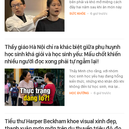
bên phải và khó mở miệng cách
đây hai năm sau khi ăn món này.
SỨC KHỎE
-
6 giờ trước
Thầy giáo Hà Nội chỉ ra khác biệt giữa phụ huynh
học sinh khá giỏi và học sinh yếu: Mấu chốt khiến
nhiều người đọc xong phải tự ngẫm lại!
Thầy Minh cho rằng, với nhóm
học sinh học yếu hay đang hổng
kiến thức, những khó khăn đôi khi
không đến từ học sinh, mà lại…
HỌC ĐƯỜNG
-
6 giờ trước
Tiểu thư Harper Beckham khoe visual xinh đẹp,
thanh xuân mơn mởn trên du thuyền triệu đô, đọ