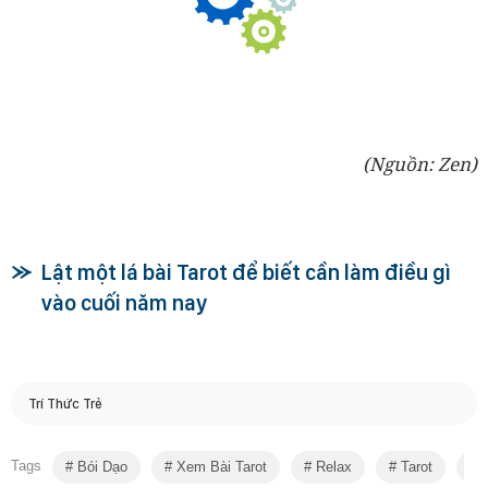
(Nguồn: Zen)
Lật một lá bài Tarot để biết cần làm điều gì
vào cuối năm nay
Trí Thức Trẻ
Tags
Bói Dạo
Xem Bài Tarot
Relax
Tarot
Đ