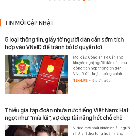
TIN MỚI CẬP NHẬT
5 loại thông tin, giấy tờ người dân cần sớm tích
hợp vào VNeID để tránh bỏ lỡ quyền lợi
Mới đây, Công an TP. Cần Thơ
khuyến nghị người dân cần chủ
động tích hợp thông tin trên
VNeID để được hưởng chính…
TEK-LIFE
-
6 giờ trước
Thiếu gia tập đoàn nhựa nức tiếng Việt Nam: Hát
ngọt như "mía lùi", vợ đẹp tài năng hết chỗ chê
Video mới nhất khiến nhiều người
nhớ lại 1 thời tung hoành làng