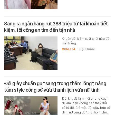
Sáng ra ngân hàng rút 388 triệu từ tài khoản tiết
kiệm, tối công an tìm đến tận nhà
Khoản tiết kiệm suýt chút nữa đã
mất trắng.
MONEY.14
-
6 giờ trước
Đôi giày chuẩn gu "sang trọng thầm lặng", nâng
tầm style công sở vừa thanh lịch vừa nữ tính
Đôi khi, để làm mới phong cách
đi làm, bạn không cần thay đổi
cả tủ đồ. Chỉ một đôi giày búp bê
đính nơ cũng đủ "thổi hồn" cho…