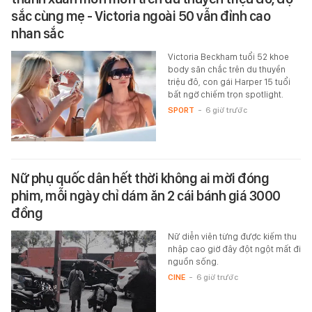
sắc cùng mẹ - Victoria ngoài 50 vẫn đỉnh cao
nhan sắc
Victoria Beckham tuổi 52 khoe
body săn chắc trên du thuyền
triệu đô, con gái Harper 15 tuổi
bất ngờ chiếm trọn spotlight.
SPORT
-
6 giờ trước
Nữ phụ quốc dân hết thời không ai mời đóng
phim, mỗi ngày chỉ dám ăn 2 cái bánh giá 3000
đồng
Nữ diễn viên từng được kiếm thu
nhập cao giờ đây đột ngột mất đi
nguồn sống.
CINE
-
6 giờ trước