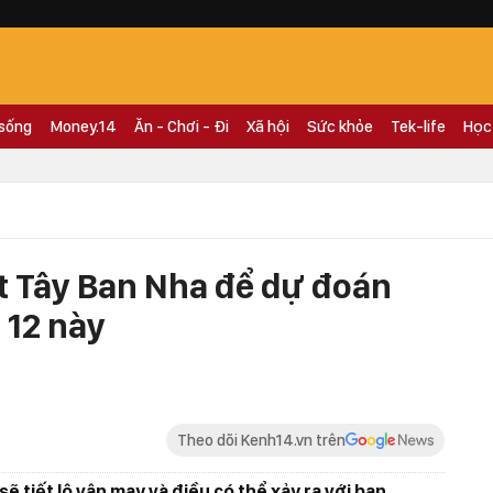
 sống
Money.14
Ăn - Chơi - Đi
Xã hội
Sức khỏe
Tek-life
Học
ot Tây Ban Nha để dự đoán
 12 này
Theo dõi Kenh14.vn trên
sẽ tiết lộ vận may và điều có thể xảy ra với bạn