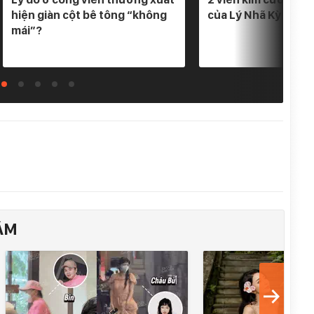
hiện giàn cột bê tông “không
của Lý Nhã Kỳ
mái”?
ÂM