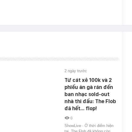
2 ngày trước
Từ cát xê 100k và 2
phiếu ăn gà rán đến
ban nhạc sold-out
nhà thi đấu: The Flob
đã hết… flop!
0
ShowLive · Ở thời điểm hiện
tại, The Flob đã không còn…