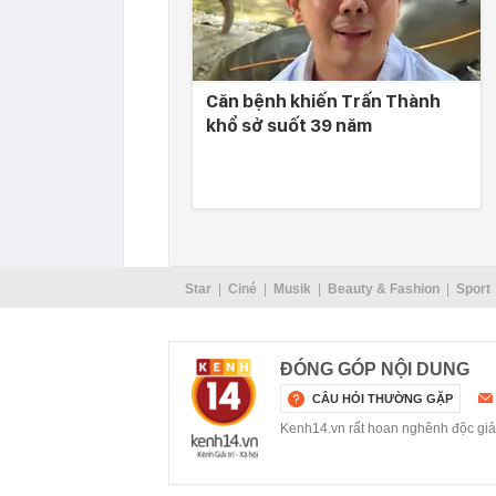
Căn bệnh khiến Trấn Thành
khổ sở suốt 39 năm
Star
Ciné
Musik
Beauty & Fashion
Sport
ĐÓNG GÓP NỘI DUNG
CÂU HỎI THƯỜNG GẶP
Kenh14.vn rất hoan nghênh độc giả g