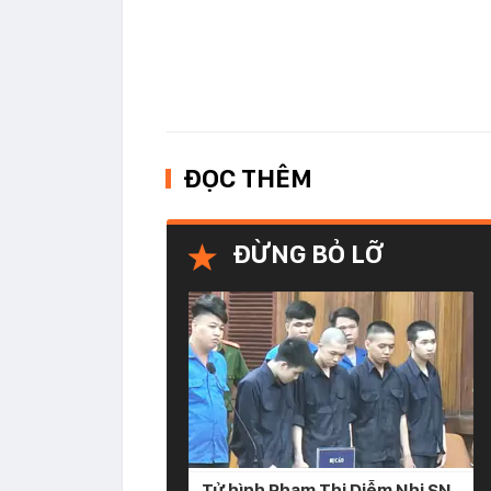
ĐỌC THÊM
ĐỪNG BỎ LỠ
Tử hình Phạm Thị Diễm Nhi SN