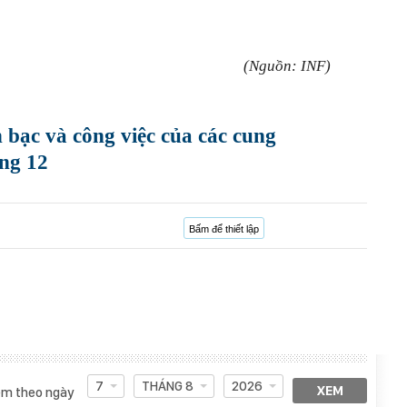
(Nguồn: INF)
 bạc và công việc của các cung
ng 12
Bấm để thiết lập
7
THÁNG 8
2026
XEM
m theo ngày