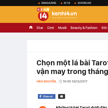
EMAGAZINE
ID.14
SHOWLIVE
Star
Ciné
Musik
Beauty & Fashion
Đời
Chọn một lá bài Tar
vận may trong tháng
HẢO NGUYỄN,
19:00 10/12/2017
Chia sẻ
Những lá bài Tarot dưới đây 