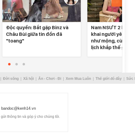
Độc quyền: Bắt gặp Binz và
Nam NSƯT 2 lần đò
Châu Bùi giữa tin đồn đã
khai người yêu SN 
"toang"
như mộng, cùng nh
lịch khắp thế gian
Đời sống
Xã hội
Ăn - Chơi - Đi
Xem Mua Luôn
Thế giới đó đây
Sức 
bandoc@kenh14.vn
ửi thông tin và góp ý cho chúng tôi.