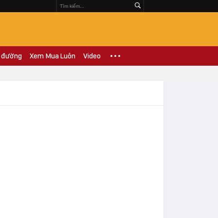
 đường
Xem Mua Luôn
Video