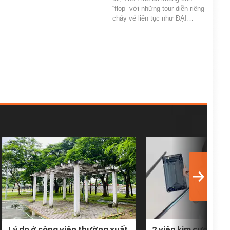
“flop” với những tour diễn riêng
cháy vé liên tục như ĐẠI…
Lý do ở công viên thường xuất
2 viên kim cương gầ