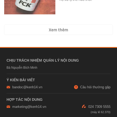
Xem thêm
CHỊU TRÁCH NHIỆM QUẢN LÝ NỘI DUNG
Bà Nguyễn Bích Minh
Ý KIẾN BÀI VIẾT
bandoc@kenh14.vn
Câu hỏi thường gặp
HỢP TÁC NỘI DUNG
marketing@kenh14.vn
024 7309 5555