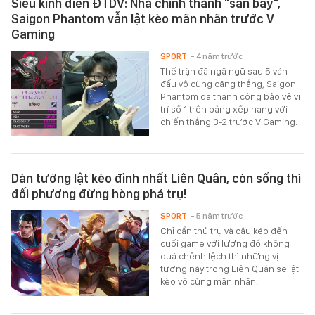
Siêu kinh điển ĐTDV: Nhà chính thành "sân bay",
Saigon Phantom vẫn lật kèo mãn nhãn trước V
Gaming
SPORT
- 4 năm trước
Thế trận đã ngã ngũ sau 5 ván
đấu vô cùng căng thẳng, Saigon
Phantom đã thành công bảo vệ vị
trí số 1 trên bảng xếp hạng với
chiến thắng 3-2 trước V Gaming.
Dàn tướng lật kèo đỉnh nhất Liên Quân, còn sống thì
đối phương đừng hòng phá trụ!
SPORT
- 5 năm trước
Chỉ cần thủ trụ và câu kéo đến
cuối game với lượng đồ không
quá chênh lệch thì những vị
tướng này trong Liên Quân sẽ lật
kèo vô cùng mãn nhãn.