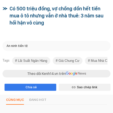
Có 500 triệu đồng, vợ chồng dồn hết tiền
mua ô tô nhưng vẫn ở nhà thuê: 3 năm sau
hối hận vô cùng
An ninh tiền tệ
Tags
Lãi Suất Ngân Hàng
Giá Chung Cư
Mua Nhà Cần B
Theo dõi Kenh14.vn trên
Chia sẻ
Sao chép link
CÙNG MỤC
ĐANG HOT