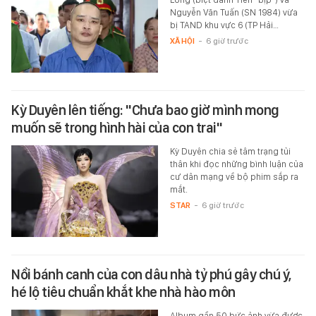
Nguyễn Văn Tuấn (SN 1984) vừa
bị TAND khu vực 6 (TP Hải…
XÃ HỘI
-
6 giờ trước
Kỳ Duyên lên tiếng: "Chưa bao giờ mình mong
muốn sẽ trong hình hài của con trai"
Kỳ Duyên chia sẻ tâm trạng tủi
thân khi đọc những bình luận của
cư dân mạng về bộ phim sắp ra
mắt.
STAR
-
6 giờ trước
Nồi bánh canh của con dâu nhà tỷ phú gây chú ý,
hé lộ tiêu chuẩn khắt khe nhà hào môn
Album gần 50 bức ảnh vừa được