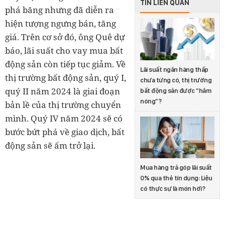
TIN LIÊN QUAN
phá băng nhưng đã diễn ra
hiện tượng ngưng bán, tăng
giá. Trên cơ sở đó, ông Quê dự
báo, lãi suất cho vay mua bất
động sản còn tiếp tục giảm. Về
Lãi suất ngân hàng thấp
thị trường bất động sản, quý I,
chưa từng có, thị trường
quý II năm 2024 là giai đoạn
bất động sản được “hâm
nóng”?
bản lề của thị trường chuyển
mình. Quý IV năm 2024 sẽ có
bước bứt phá về giao dịch, bất
động sản sẽ ấm trở lại.
Mua hàng trả góp lãi suất
0% qua thẻ tín dụng: Liệu
có thực sự là món hời?