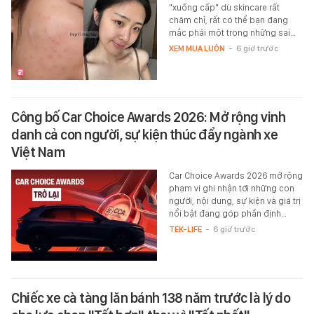
"xuống cấp" dù skincare rất
chăm chỉ, rất có thể bạn đang
mắc phải một trong những sai…
XEM MUA LUÔN
-
6 giờ trước
Công bố Car Choice Awards 2026: Mở rộng vinh
danh cả con người, sự kiện thúc đẩy ngành xe
Việt Nam
Car Choice Awards 2026 mở rộng
phạm vi ghi nhận tới những con
người, nội dung, sự kiện và giá trị
nổi bật đang góp phần định…
TEK-LIFE
-
6 giờ trước
Chiếc xe cà tàng lăn bánh 138 năm trước là lý do