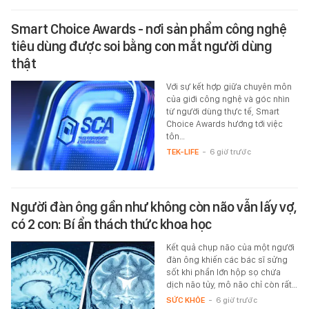
Smart Choice Awards - nơi sản phẩm công nghệ
tiêu dùng được soi bằng con mắt người dùng
thật
Với sự kết hợp giữa chuyên môn
của giới công nghệ và góc nhìn
từ người dùng thực tế, Smart
Choice Awards hướng tới việc
tôn…
TEK-LIFE
-
6 giờ trước
Người đàn ông gần như không còn não vẫn lấy vợ,
có 2 con: Bí ẩn thách thức khoa học
Kết quả chụp não của một người
đàn ông khiến các bác sĩ sửng
sốt khi phần lớn hộp sọ chứa
dịch não tủy, mô não chỉ còn rất…
SỨC KHỎE
-
6 giờ trước