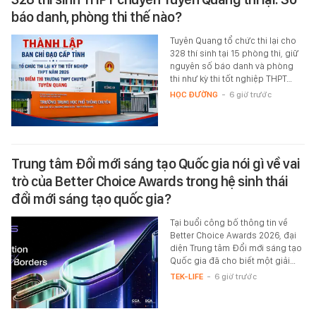
báo danh, phòng thi thế nào?
Tuyên Quang tổ chức thi lại cho
328 thí sinh tại 15 phòng thi, giữ
nguyên số báo danh và phòng
thi như kỳ thi tốt nghiệp THPT…
HỌC ĐƯỜNG
-
6 giờ trước
Trung tâm Đổi mới sáng tạo Quốc gia nói gì về vai
trò của Better Choice Awards trong hệ sinh thái
đổi mới sáng tạo quốc gia?
Tại buổi công bố thông tin về
Better Choice Awards 2026, đại
diện Trung tâm Đổi mới sáng tạo
Quốc gia đã cho biết một giải…
TEK-LIFE
-
6 giờ trước