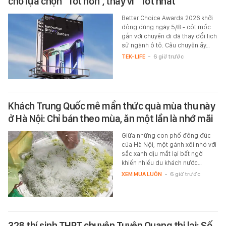
cho lựa chọn "Tốt hơn", thay vì "Tốt nhất"
Better Choice Awards 2026 khởi
động đúng ngày 5/8 - cột mốc
gắn với chuyến đi đã thay đổi lịch
sử ngành ô tô. Câu chuyện ấy…
TEK-LIFE
-
6 giờ trước
Khách Trung Quốc mê mẩn thức quà mùa thu này
ở Hà Nội: Chỉ bán theo mùa, ăn một lần là nhớ mãi
Giữa những con phố đông đúc
của Hà Nội, một gánh xôi nhỏ với
sắc xanh dịu mắt lại bất ngờ
khiến nhiều du khách nước…
XEM MUA LUÔN
-
6 giờ trước
328 thí sinh THPT chuyên Tuyên Quang thi lại: Số