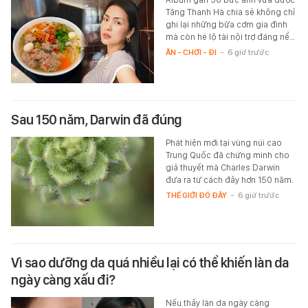
Tăng Thanh Hà chia sẻ không chỉ
ghi lại những bữa cơm gia đình
mà còn hé lộ tài nội trợ đáng nể…
ĂN - CHƠI - ĐI
-
6 giờ trước
Sau 150 năm, Darwin đã đúng
Phát hiện mới tại vùng núi cao
Trung Quốc đã chứng minh cho
giả thuyết mà Charles Darwin
đưa ra từ cách đây hơn 150 năm.
THẾ GIỚI ĐÓ ĐÂY
-
6 giờ trước
Vì sao dưỡng da quá nhiều lại có thể khiến làn da
ngày càng xấu đi?
Nếu thấy làn da ngày càng