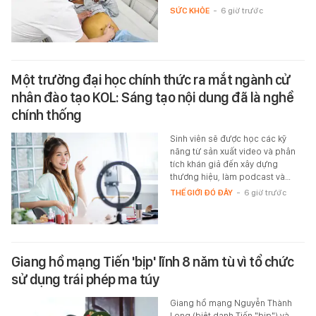
SỨC KHỎE
-
6 giờ trước
Một trường đại học chính thức ra mắt ngành cử
nhân đào tạo KOL: Sáng tạo nội dung đã là nghề
chính thống
Sinh viên sẽ được học các kỹ
năng từ sản xuất video và phân
tích khán giả đến xây dựng
thương hiệu, làm podcast và…
THẾ GIỚI ĐÓ ĐÂY
-
6 giờ trước
Giang hồ mạng Tiến 'bịp' lĩnh 8 năm tù vì tổ chức
sử dụng trái phép ma túy
Giang hồ mạng Nguyễn Thành
Long (biệt danh Tiến "bịp") và