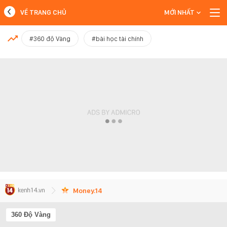
VỀ TRANG CHỦ
MỚI NHẤT
MỚI NHẤT
#360 độ Vàng
#bài học tài chính
Xem thêm
Money.14
360 Độ Vàng