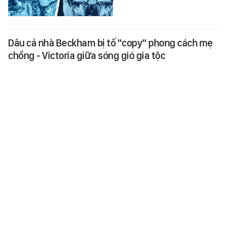
Dâu cả nhà Beckham bị tố "copy" phong cách mẹ
chồng - Victoria giữa sóng gió gia tộc
Giữa lúc mối quan hệ với nhà
Beckham vẫn chưa có dấu hiệu
hàn gắn, Nicola Peltz bất ngờ
xuất hiện với tạo hình được cho
là…
SPORT
-
6 giờ trước
Mỹ nhân được nhiều người xem là "nữ hoàng
phim 18+": Visual, vóc dáng đều hạng nhất, xem là
mê
Nhan sắc và vóc dáng của mỹ
nhân phim 18+ này xứng tầm cực
phẩm.