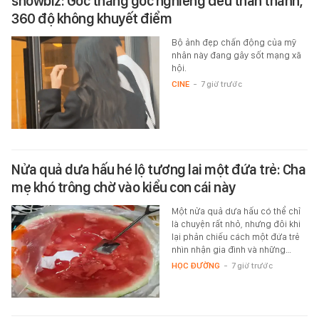
showbiz: Góc thẳng góc nghiêng đều thần thánh,
360 độ không khuyết điểm
Bộ ảnh đẹp chấn động của mỹ
nhân này đang gây sốt mạng xã
hội.
CINE
-
7 giờ trước
Nửa quả dưa hấu hé lộ tương lai một đứa trẻ: Cha
mẹ khó trông chờ vào kiểu con cái này
Một nửa quả dưa hấu có thể chỉ
là chuyện rất nhỏ, nhưng đôi khi
lại phản chiếu cách một đứa trẻ
nhìn nhận gia đình và những…
HỌC ĐƯỜNG
-
7 giờ trước