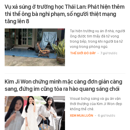
Vụ xả súng ở trường học Thái Lan: Phát hiện thêm
thi thể ông bà nghi phạm, số người thiệt mạng
tăng lên 8
Tại hiện trường vụ án ở nhà, người
ông được tìm thấy đã tử vong
trong bếp, trong khi người bà tử
vong trong phòng ngủ.
THẾ GIỚI ĐÓ ĐÂY
-
7 giờ trước
Kim Ji Won chứng minh mặc càng đơn giản càng
sang, đứng im cũng tỏa ra hào quang sáng chói
Visual bừng sáng và gu ăn vận
thời thượng của Kim Ji Won đẹp
không thể chê.
XEM MUA LUÔN
-
6 giờ trước