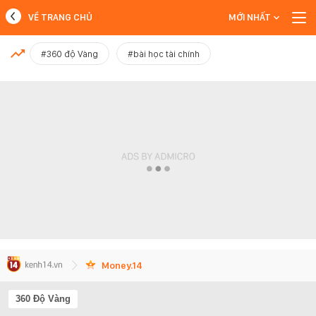
VỀ TRANG CHỦ
MỚI NHẤT
MỚI NHẤT
#360 độ Vàng
#bài học tài chính
Xem thêm
Money.14
360 Độ Vàng