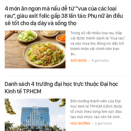
4 món ăn ngon mà nấu dễ từ "vua của các loại
rau", giàu axit folic gấp 38 lần táo: Phụ nữ ăn đều
sẽ tốt cho dạ dày và sống thọ
Trong số rất nhiều loại rau, bắp
cải được mệnh danh là "Vua rau",
và vào mùa thu đông nó dần trở
thành nhân vật chính trên bàn
ăn…
SỨC KHỎE
-
6 giờ trước
Danh sách 4 trường đại học trực thuộc Đại học
Kinh tế TP.HCM
Bốn trường thành viên của Đại
học Kinh tế TP.HCM (UEH) được
tổ chức theo từng lĩnh vực đào
tạo mũi nhọn, tạo nên hệ sinh…
HỌC ĐƯỜNG
-
5 giờ trước