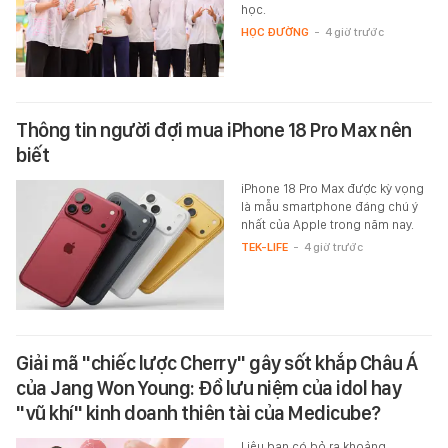
học.
HỌC ĐƯỜNG
-
4 giờ trước
Thông tin người đợi mua iPhone 18 Pro Max nên
biết
iPhone 18 Pro Max được kỳ vọng
là mẫu smartphone đáng chú ý
nhất của Apple trong năm nay.
TEK-LIFE
-
4 giờ trước
Giải mã "chiếc lược Cherry" gây sốt khắp Châu Á
của Jang Won Young: Đồ lưu niệm của idol hay
"vũ khí" kinh doanh thiên tài của Medicube?
Liệu bạn có bỏ ra khoảng