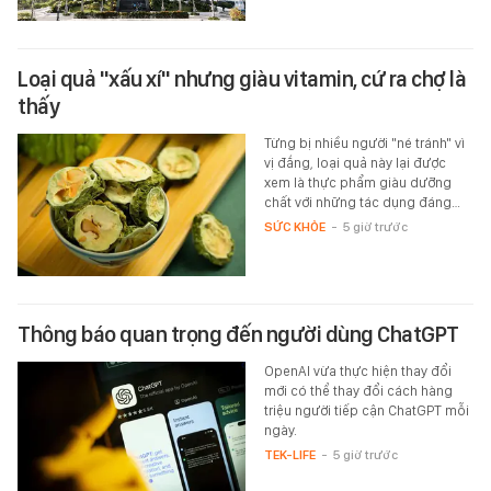
Loại quả "xấu xí" nhưng giàu vitamin, cứ ra chợ là
thấy
Từng bị nhiều người "né tránh" vì
vị đắng, loại quả này lại được
xem là thực phẩm giàu dưỡng
chất với những tác dụng đáng…
SỨC KHỎE
-
5 giờ trước
Thông báo quan trọng đến người dùng ChatGPT
OpenAI vừa thực hiện thay đổi
mới có thể thay đổi cách hàng
triệu người tiếp cận ChatGPT mỗi
ngày.
TEK-LIFE
-
5 giờ trước