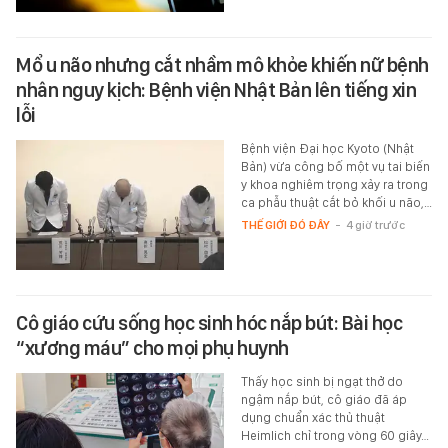
Mổ u não nhưng cắt nhầm mô khỏe khiến nữ bệnh
nhân nguy kịch: Bệnh viện Nhật Bản lên tiếng xin
lỗi
Bệnh viện Đại học Kyoto (Nhật
Bản) vừa công bố một vụ tai biến
y khoa nghiêm trọng xảy ra trong
ca phẫu thuật cắt bỏ khối u não,…
THẾ GIỚI ĐÓ ĐÂY
-
4 giờ trước
Cô giáo cứu sống học sinh hóc nắp bút: Bài học
“xương máu” cho mọi phụ huynh
Thấy học sinh bị ngạt thở do
ngậm nắp bút, cô giáo đã áp
dụng chuẩn xác thủ thuật
Heimlich chỉ trong vòng 60 giây…