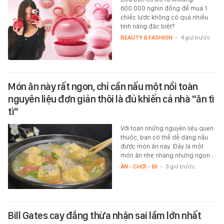
600.000 nghìn đồng để mua 1
chiếc lược không có quá nhiều
tính năng đặc biệt?
BEAUTY & FASHION
-
4 giờ trước
Món ăn này rất ngon, chỉ cần nấu một nồi toàn
nguyên liệu đơn giản thôi là đủ khiến cả nhà "ăn tì
tì"
Với toàn những nguyên liệu quen
thuộc, bạn có thể dễ dàng nấu
được món ăn này. Đây là một
món ăn nhẹ nhàng nhưng ngon…
ĂN - CHƠI - ĐI
-
3 giờ trước
Bill Gates cay đắng thừa nhận sai lầm lớn nhất