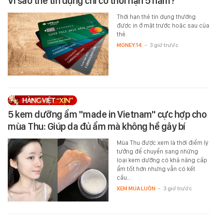
Vì sao thẻ tín dụng chỉ có thời hạn 5 năm?
Thời hạn thẻ tín dụng thường
được in ở mặt trước hoặc sau của
thẻ.
MONEY.14
-
3 giờ trước
5 kem dưỡng ẩm "made in Vietnam" cực hợp cho
mùa Thu: Giúp da đủ ẩm mà không hề gây bí
Mùa Thu được xem là thời điểm lý
tưởng để chuyển sang những
loại kem dưỡng có khả năng cấp
ẩm tốt hơn nhưng vẫn có kết
cấu…
XEM MUA LUÔN
-
3 giờ trước