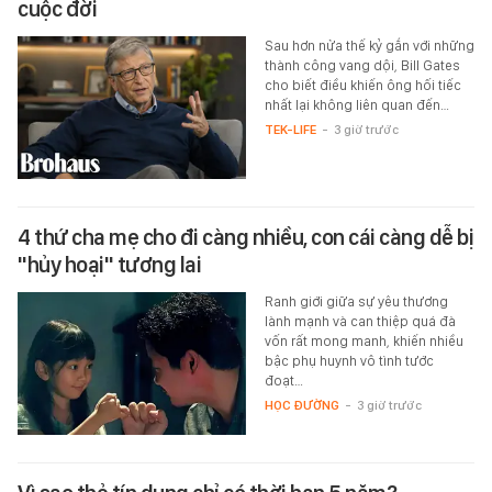
cuộc đời
Sau hơn nửa thế kỷ gắn với những
thành công vang dội, Bill Gates
cho biết điều khiến ông hối tiếc
nhất lại không liên quan đến…
TEK-LIFE
-
3 giờ trước
4 thứ cha mẹ cho đi càng nhiều, con cái càng dễ bị
"hủy hoại" tương lai
Ranh giới giữa sự yêu thương
lành mạnh và can thiệp quá đà
vốn rất mong manh, khiến nhiều
bậc phụ huynh vô tình tước
đoạt…
HỌC ĐƯỜNG
-
3 giờ trước