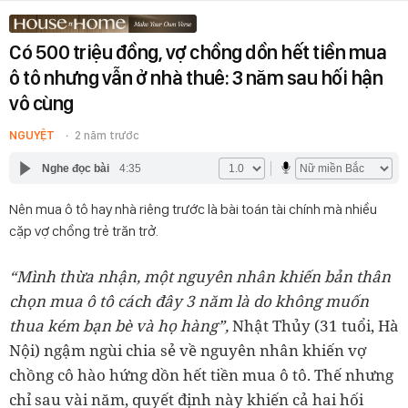
Có 500 triệu đồng, vợ chồng dồn hết tiền mua
ô tô nhưng vẫn ở nhà thuê: 3 năm sau hối hận
vô cùng
NGUYỆT
2 năm trước
Nghe đọc bài
4:35
Nên mua ô tô hay nhà riêng trước là bài toán tài chính mà nhiều
cặp vợ chồng trẻ trăn trở.
“Mình thừa nhận, một nguyên nhân khiến bản thân
chọn mua ô tô cách đây 3 năm là do không muốn
thua kém bạn bè và họ hàng”,
Nhật Thủy (31 tuổi, Hà
Nội) ngậm ngùi chia sẻ về nguyên nhân khiến vợ
chồng cô hào hứng dồn hết tiền mua ô tô. Thế nhưng
chỉ sau vài năm, quyết định này khiến cả hai hối