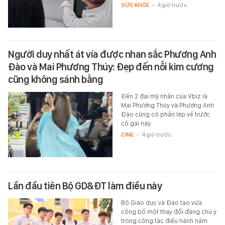
SỨC KHỎE
-
4 giờ trước
Người duy nhất át vía được nhan sắc Phương Anh
Đào và Mai Phương Thúy: Đẹp đến nỗi kim cương
cũng không sánh bằng
Đến 2 đại mỹ nhân của Vbiz là
Mai Phương Thúy và Phương Anh
Đào cũng có phần lép vế trước
cô gái này.
CINE
-
4 giờ trước
Lần đầu tiên Bộ GD&ĐT làm điều này
Bộ Giáo dục và Đào tạo vừa
công bố một thay đổi đáng chú ý
trong công tác điều hành năm