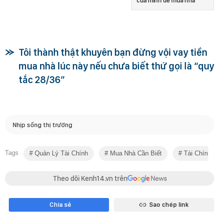
của mình để mua nhà
Tôi thành thật khuyên bạn đừng vội vay tiền
mua nhà lúc này nếu chưa biết thứ gọi là “quy
tắc 28/36”
Nhịp sống thị trường
Tags
Quản Lý Tài Chính
Mua Nhà Cần Biết
Tài Chính G
Theo dõi Kenh14.vn trên
Chia sẻ
Sao chép link