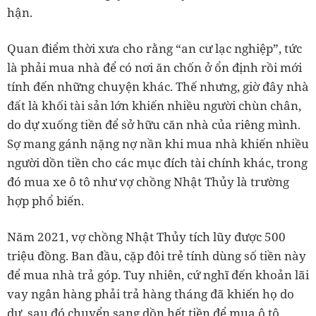
hận.
Quan điểm thời xưa cho rằng “an cư lạc nghiệp”, tức
là phải mua nhà để có nơi ăn chốn ở ổn định rồi mới
tính đến những chuyện khác. Thế nhưng, giờ đây nhà
đất là khối tài sản lớn khiến nhiều người chùn chân,
do dự xuống tiền để sở hữu căn nhà của riêng mình.
Sợ mang gánh nặng nợ nần khi mua nhà khiến nhiều
người dồn tiền cho các mục đích tài chính khác, trong
đó mua xe ô tô như vợ chồng Nhật Thủy là trường
hợp phổ biến.
Năm 2021, vợ chồng Nhật Thủy tích lũy được 500
triệu đồng. Ban đầu, cặp đôi trẻ tính dùng số tiền này
để mua nhà trả góp. Tuy nhiên, cứ nghĩ đến khoản lãi
vay ngân hàng phải trả hàng tháng đã khiến họ do
dự, sau đó chuyển sang dồn hết tiền để mua ô tô.