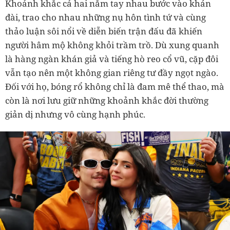
Khoảnh khắc cả hai nắm tay nhau bước vào khán
đài, trao cho nhau những nụ hôn tình tứ và cùng
thảo luận sôi nổi về diễn biến trận đấu đã khiến
người hâm mộ không khỏi trầm trồ. Dù xung quanh
là hàng ngàn khán giả và tiếng hò reo cổ vũ, cặp đôi
vẫn tạo nên một không gian riêng tư đầy ngọt ngào.
Đối với họ, bóng rổ không chỉ là đam mê thể thao, mà
còn là nơi lưu giữ những khoảnh khắc đời thường
giản dị nhưng vô cùng hạnh phúc.