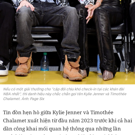
Nếu có một giải thưởng cho "cặp đôi chịu khó check-in tại các khán đài
NBA nhất", thì danh hiệu này chắc chắn gọi tên Kylie Jenner và Timothée
Chalamet. Ảnh: Page Six
Tin đồn hẹn hò giữa Kylie Jenner và Timothée
Chalamet xuất hiện từ đầu năm 2023 trước khi cả hai
dần công khai mối quan hệ thông qua những lần