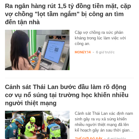
Ra ngân hàng rút 1,5 tỷ đồng tiền mặt, cặp
vợ chồng "lọt tầm ngắm" bị công an tìm
đến tận nhà
Cặp vợ chồng ra sức phản
kháng trong lúc làm việc với
công an.
MONEY.14
-
6 giờ trước
Cảnh sát Thái Lan bước đầu làm rõ động
cơ vụ nổ súng tại trường học khiến nhiều
người thiệt mạng
Cảnh sát Thái Lan xác định nam
sinh gây ra vụ xả súng khiến
nhiều người thiệt mạng đã lên
kế hoạch gây án sau thời gian…
THẾ GIỚI ĐÓ ĐÂY
-
6 giờ trước