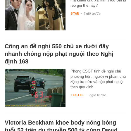
mà khiến ông xã Kim Woo Bin bị
réo gọi thế này?
STAR
-
7 giờ trước
Công an đề nghị 550 chủ xe dưới đây
nhanh chóng nộp phạt nguội theo Nghị
định 168
Phòng CSGT tỉnh đề nghị chủ
phương tiện, người vi phạm chủ
động tra cứu và nộp phạt nguội
theo quy định.
TEK-LIFE
-
7 giờ trước
Victoria Beckham khoe body nóng bỏng
tuổi 52 trên du thuyền 500 tỷ cùng David