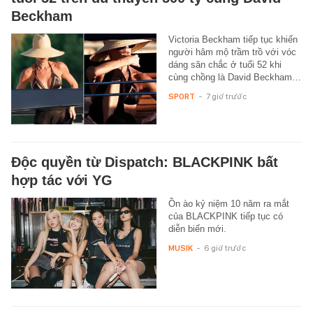
Beckham
Victoria Beckham tiếp tục khiến
người hâm mộ trầm trồ với vóc
dáng săn chắc ở tuổi 52 khi
cùng chồng là David Beckham…
SPORT
-
7 giờ trước
Độc quyền từ Dispatch: BLACKPINK bất
hợp tác với YG
Ồn ào kỷ niệm 10 năm ra mắt
của BLACKPINK tiếp tục có
diễn biến mới.
MUSIK
-
6 giờ trước