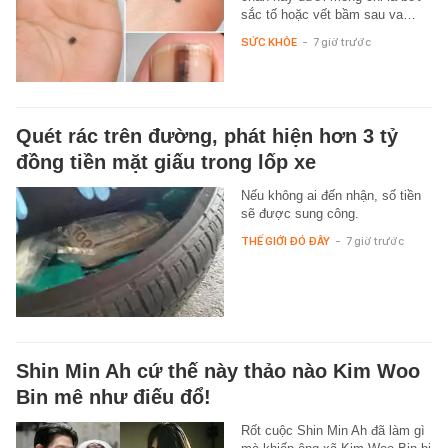
sắc tố hoặc vết bầm sau va…
SỨC KHỎE
-
7 giờ trước
Quét rác trên đường, phát hiện hơn 3 tỷ
đồng tiền mặt giấu trong lốp xe
Nếu không ai đến nhận, số tiền
sẽ được sung công.
THẾ GIỚI ĐÓ ĐÂY
-
7 giờ trước
Shin Min Ah cứ thế này thảo nào Kim Woo
Bin mê như điếu đổ!
Rốt cuộc Shin Min Ah đã làm gì