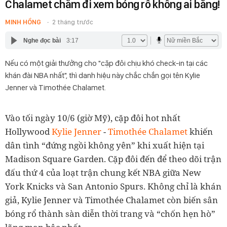
Chalamet chăm đi xem bóng rổ không ai bằng!
MINH HỒNG
2 tháng trước
Nghe đọc bài
3:17
Nếu có một giải thưởng cho "cặp đôi chịu khó check-in tại các
khán đài NBA nhất", thì danh hiệu này chắc chắn gọi tên Kylie
Jenner và Timothée Chalamet.
Vào tối ngày 10/6 (giờ Mỹ), cặp đôi hot nhất
Hollywood
Kylie Jenner
-
Timothée Chalamet
khiến
dân tình “đứng ngồi không yên” khi xuất hiện tại
Madison Square Garden. Cặp đôi đến để theo dõi trận
đấu thứ 4 của loạt trận chung kết NBA giữa New
York Knicks và San Antonio Spurs. Không chỉ là khán
giả, Kylie Jenner và Timothée Chalamet còn biến sân
bóng rổ thành sàn diễn thời trang và “chốn hẹn hò”