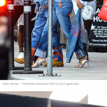
Kylie Jenner - Timothée Chalamet tình tứ cả ở ngoài sân...