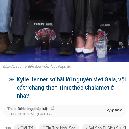
Cặp đôi tình tứ đến đau mắt. Ảnh: Page Six
Kylie Jenner sợ hãi lời nguyền Met Gala, vội
cất "chàng thơ" Timothée Chalamet ở
nhà?
Theo
Đời sống pháp luật
Copy link
11/06/2026 21:41 (GMT +7)
Tags
Giải Trí
Tin Tức Ngôi Sao
Soi Sao Đi Siêu Sự Kiệ