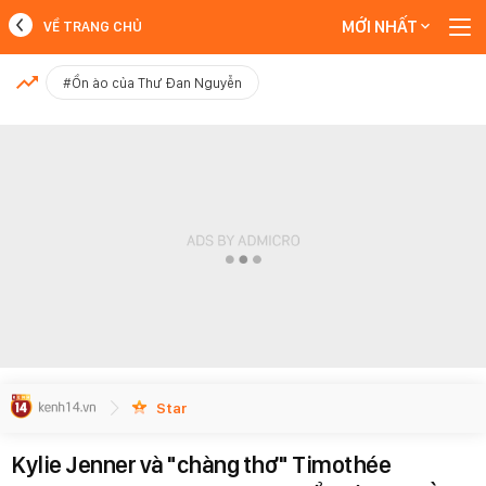
MỚI NHẤT
VỀ TRANG CHỦ
MỚI NHẤT
#Ồn ào của Thư Đan Nguyễn
Xem thêm
Star
Kylie Jenner và "chàng thơ" Timothée