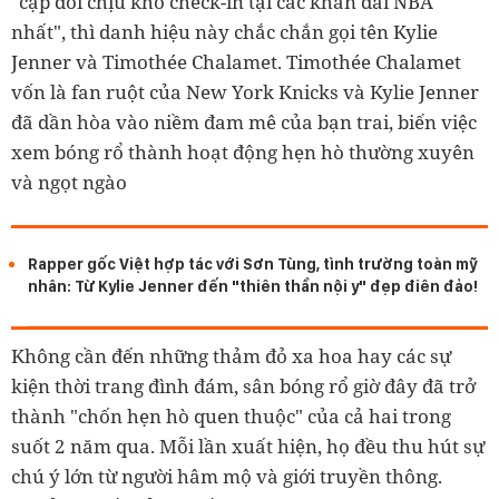
"cặp đôi chịu khó check-in tại các khán đài NBA
nhất", thì danh hiệu này chắc chắn gọi tên Kylie
Jenner và Timothée Chalamet. Timothée Chalamet
vốn là fan ruột của New York Knicks và Kylie Jenner
đã dần hòa vào niềm đam mê của bạn trai, biến việc
xem bóng rổ thành hoạt động hẹn hò thường xuyên
và ngọt ngào
Rapper gốc Việt hợp tác với Sơn Tùng, tình trường toàn mỹ
nhân: Từ Kylie Jenner đến "thiên thần nội y" đẹp điên đảo!
Không cần đến những thảm đỏ xa hoa hay các sự
kiện thời trang đình đám, sân bóng rổ giờ đây đã trở
thành "chốn hẹn hò quen thuộc" của cả hai trong
suốt 2 năm qua. Mỗi lần xuất hiện, họ đều thu hút sự
chú ý lớn từ người hâm mộ và giới truyền thông.