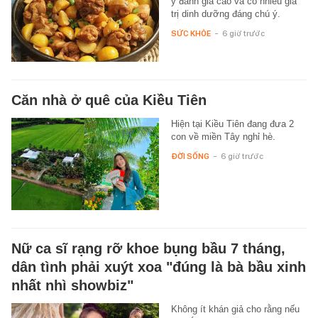
y đánh giá cao và có nhiều giá
trị dinh dưỡng đáng chú ý.
SỨC KHỎE
-
6 giờ trước
Căn nhà ở quê của Kiều Tiên
Hiện tại Kiều Tiên đang đưa 2
con về miền Tây nghỉ hè.
ĐỜI SỐNG
-
6 giờ trước
Nữ ca sĩ rạng rỡ khoe bụng bầu 7 tháng,
dân tình phải xuýt xoa "đúng là bà bầu xinh
nhất nhì showbiz"
Không ít khán giả cho rằng nếu