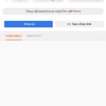
Theo dõi Kenh14.vn trên
Chia sẻ
Sao chép link
CÙNG MỤC
ĐANG HOT