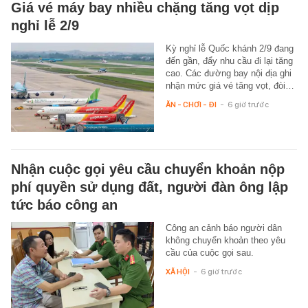
Giá vé máy bay nhiều chặng tăng vọt dịp
nghỉ lễ 2/9
Kỳ nghỉ lễ Quốc khánh 2/9 đang
đến gần, đẩy nhu cầu đi lại tăng
cao. Các đường bay nội địa ghi
nhận mức giá vé tăng vọt, đòi…
ĂN - CHƠI - ĐI
-
6 giờ trước
Nhận cuộc gọi yêu cầu chuyển khoản nộp
phí quyền sử dụng đất, người đàn ông lập
tức báo công an
Công an cảnh báo người dân
không chuyển khoản theo yêu
cầu của cuộc gọi sau.
XÃ HỘI
-
6 giờ trước