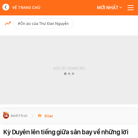
MỚI NHẤT
VỀ TRANG CHỦ
MỚI NHẤT
#Ồn ào của Thư Đan Nguyễn
Xem thêm
Star
Kỳ Duyên lên tiếng giữa sân bay về những lời