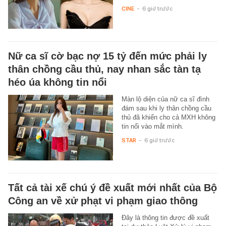
CINE
-
6 giờ trước
Nữ ca sĩ cờ bạc nợ 15 tỷ đến mức phải ly
thân chồng cầu thủ, nay nhan sắc tàn tạ
héo úa không tin nổi
Màn lộ diện của nữ ca sĩ đình
đám sau khi ly thân chồng cầu
thủ đã khiến cho cả MXH không
tin nổi vào mắt mình.
STAR
-
6 giờ trước
Tất cả tài xế chú ý đề xuất mới nhất của Bộ
Công an về xử phạt vi phạm giao thông
Đây là thông tin được đề xuất