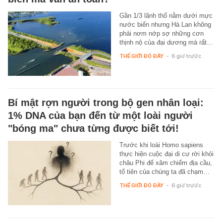
Gần 1/3 lãnh thổ nằm dưới mực
nước biển nhưng Hà Lan không
phải nơm nớp sợ những cơn
thịnh nộ của đại dương mà rất…
THẾ GIỚI ĐÓ ĐÂY
-
6 giờ trước
Bí mật rợn người trong bộ gen nhân loại:
1% DNA của bạn đến từ một loài người
"bóng ma" chưa từng được biết tới!
Trước khi loài Homo sapiens
thực hiện cuộc đại di cư rời khỏi
châu Phi để xâm chiếm địa cầu,
tổ tiên của chúng ta đã chạm…
THẾ GIỚI ĐÓ ĐÂY
-
6 giờ trước