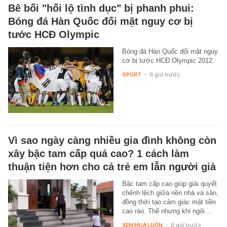
Bê bối "hối lộ tình dục" bị phanh phui:
Bóng đá Hàn Quốc đối mặt nguy cơ bị
tước HCĐ Olympic
Bóng đá Hàn Quốc đối mặt nguy
cơ bị tước HCĐ Olympic 2012.
SPORT
-
6 giờ trước
Vì sao ngày càng nhiều gia đình không còn
xây bậc tam cấp quá cao? 1 cách làm
thuận tiện hơn cho cả trẻ em lẫn người già
Bậc tam cấp cao giúp giải quyết
chênh lệch giữa nền nhà và sân,
đồng thời tạo cảm giác mặt tiền
cao ráo. Thế nhưng khi ngôi…
XEM MUA LUÔN
-
6 giờ trước