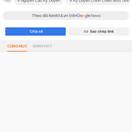
Tags
Nguyễn Cao Kỳ Duyên
Kỳ Duyên Chinh Chiến Miss Unive
Theo dõi Kenh14.vn trên
Chia sẻ
Sao chép link
CÙNG MỤC
ĐANG HOT