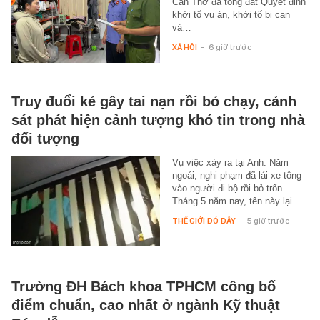
Cần Thơ đã tống đạt Quyết định
khởi tố vụ án, khởi tố bị can
và…
XÃ HỘI
-
6 giờ trước
Truy đuổi kẻ gây tai nạn rồi bỏ chạy, cảnh
sát phát hiện cảnh tượng khó tin trong nhà
đối tượng
Vụ việc xảy ra tại Anh. Năm
ngoái, nghi phạm đã lái xe tông
vào người đi bộ rồi bỏ trốn.
Tháng 5 năm nay, tên này lại…
THẾ GIỚI ĐÓ ĐÂY
-
5 giờ trước
Trường ĐH Bách khoa TPHCM công bố
điểm chuẩn, cao nhất ở ngành Kỹ thuật