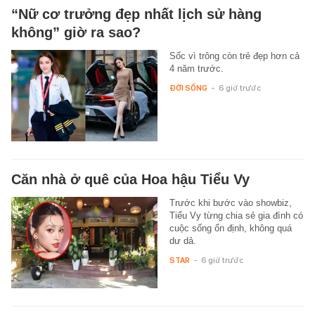
“Nữ cơ trưởng đẹp nhất lịch sử hàng
không” giờ ra sao?
Sốc vì trông còn trẻ đẹp hơn cả
4 năm trước.
ĐỜI SỐNG
-
6 giờ trước
Căn nhà ở quê của Hoa hậu Tiểu Vy
Trước khi bước vào showbiz,
Tiểu Vy từng chia sẻ gia đình có
cuộc sống ổn định, không quá
dư dả.
STAR
-
6 giờ trước