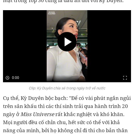
mặt trong Top 30 cũng là dấu ấn đối với Kỳ Duyên.
0:00
Clip: Kỳ Duyên chia sẻ trong ngày trở về nước
Cụ thể, Kỳ Duyên bộc bạch: "Để có vài phút ngắn ngủi
trên sân khấu thì các thí sinh trải qua hành trình 20
ngày ở
Miss Universe
rất khắc nghiệt và khó khăn.
Mọi người đều cố chỉn chu, hết sức có thể với khả
năng của mình, bởi họ không chỉ đi thi cho bản thân