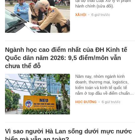
tại dự thảo Luật Xử lý vi phạm
hành chính (sửa đổi).
XÃ HỘI
-
6 giờ trước
Ngành học cao điểm nhất của ĐH Kinh tế
Quốc dân năm 2026: 9,5 điểm/môn vẫn
chưa thể đỗ
Năm nay, nhóm ngành kinh
doanh, thương mại, logistics,
kiểm toán và kinh tế quốc tế
nằm ở top đầu về điểm chuẩn…
HỌC ĐƯỜNG
-
6 giờ trước
Vì sao người Hà Lan sống dưới mực nước
biển mà vẫn an toàn?