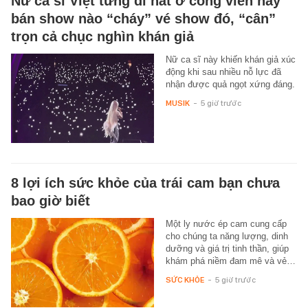
Nữ ca sĩ Việt từng đi hát ở công viên nay
bán show nào “cháy” vé show đó, “cân”
trọn cả chục nghìn khán giả
Nữ ca sĩ này khiến khán giả xúc
động khi sau nhiều nỗ lực đã
nhận được quả ngọt xứng đáng.
MUSIK
-
5 giờ trước
8 lợi ích sức khỏe của trái cam bạn chưa
bao giờ biết
Một ly nước ép cam cung cấp
cho chúng ta năng lượng, dinh
dưỡng và giá trị tinh thần, giúp
khám phá niềm đam mê và vẻ…
SỨC KHỎE
-
5 giờ trước