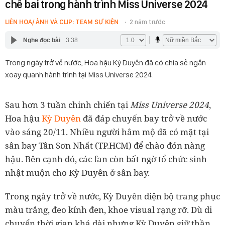
chê bai trong hành trình Miss Universe 2024
LIÊN HOA/ ẢNH VÀ CLIP: TEAM SỰ KIỆN
2 năm trước
Nghe đọc bài
3:38
Trong ngày trở về nước, Hoa hậu Kỳ Duyên đã có chia sẻ ngắn
xoay quanh hành trình tại Miss Universe 2024.
Sau hơn 3 tuần chinh chiến tại
Miss Universe 2024
,
Hoa hậu
Kỳ Duyên
đã đáp chuyến bay trở về nước
vào sáng 20/11. Nhiều người hâm mộ đã có mặt tại
sân bay Tân Sơn Nhất (TP.HCM) để chào đón nàng
hậu. Bên cạnh đó, các fan còn bất ngờ tổ chức sinh
nhật muộn cho Kỳ Duyên ở sân bay.
Trong ngày trở về nước, Kỳ Duyên diện bộ trang phục
màu trắng, đeo kính đen, khoe visual rạng rỡ. Dù di
chuyển thời gian khá dài nhưng Kỳ Duyên giữ thần