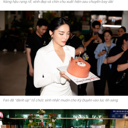
Nàng hậu rạng rỡ, xinh đẹp và chỉn chu xuất hiện sau chuyến bay dài
Fan đã "đánh úp" tổ chức sinh nhật muộn cho Kỳ Duyên vào lúc 6h sáng