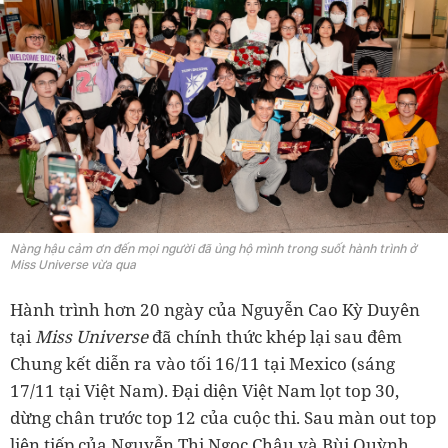
Nàng hậu cảm ơn đến mọi người đã ủng hộ mình trong suốt hành trình ở
Miss Universe vừa qua
Hành trình hơn 20 ngày của Nguyễn Cao Kỳ Duyên
tại
Miss Universe
đã chính thức khép lại sau đêm
Chung kết diễn ra vào tối 16/11 tại Mexico (sáng
17/11 tại Việt Nam). Đại diện Việt Nam lọt top 30,
dừng chân trước top 12 của cuộc thi. Sau màn out top
liên tiếp của Nguyễn Thị Ngọc Châu và Bùi Quỳnh