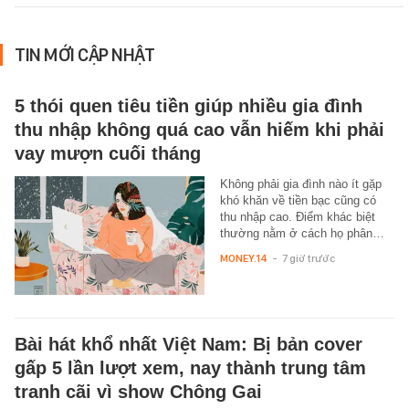
TIN MỚI CẬP NHẬT
5 thói quen tiêu tiền giúp nhiều gia đình
thu nhập không quá cao vẫn hiếm khi phải
vay mượn cuối tháng
Không phải gia đình nào ít gặp
khó khăn về tiền bạc cũng có
thu nhập cao. Điểm khác biệt
thường nằm ở cách họ phân…
MONEY.14
-
7 giờ trước
Bài hát khổ nhất Việt Nam: Bị bản cover
gấp 5 lần lượt xem, nay thành trung tâm
tranh cãi vì show Chông Gai