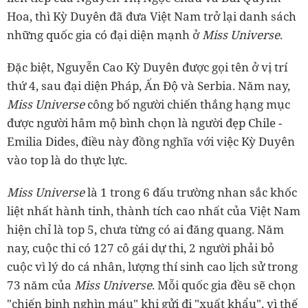
Hoa, thì Kỳ Duyên đã đưa Việt Nam trở lại danh sách
những quốc gia có đại diện mạnh ở
Miss Universe
.
Đặc biệt, Nguyễn Cao Kỳ Duyên được gọi tên ở vị trí
thứ 4, sau đại diện Pháp, Ấn Độ và Serbia. Năm nay,
Miss Universe
công bố người chiến thắng hạng mục
được người hâm mộ bình chọn là người đẹp Chile -
Emilia Dides, điều này đồng nghĩa với việc Kỳ Duyên
vào top là do thực lực.
Miss Universe
là 1 trong 6 đấu trường nhan sắc khốc
liệt nhất hành tinh, thành tích cao nhất của Việt Nam
hiện chỉ là top 5, chưa từng có ai đăng quang. Năm
nay, cuộc thi có 127 cô gái dự thi, 2 người phải bỏ
cuộc vì lý do cá nhân, lượng thí sinh cao lịch sử trong
73 năm của
Miss Universe
. Mỗi quốc gia đều sẽ chọn
"chiến binh nghìn máu" khi gửi đi "xuất khẩu", vì thế