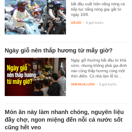
bắt đầu xuất hiện nắng nóng và
tiếp tục nắng nóng gay gắt từ
ngày 10/8.
XÃ HỘI
-
5 giờ trước
Ngày giỗ nên thắp hương từ mấy giờ?
Ngày giỗ thường bắt đầu từ khá
sớm, nhưng không phải gia đình
nào cũng thắp hương cùng một
thời điểm. Có nhà làm lễ từ…
XEM MUA LUÔN
-
5 giờ trước
Món ăn này làm nhanh chóng, nguyên liệu
đầy chợ, ngon miệng đến nỗi cả nước sốt
cũng hết veo