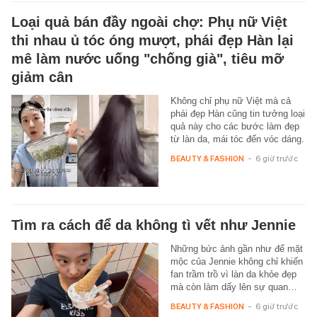
Loại quả bán đầy ngoài chợ: Phụ nữ Việt
thi nhau ủ tóc óng mượt, phái đẹp Hàn lại
mê làm nước uống "chống già", tiêu mỡ
giảm cân
Không chỉ phụ nữ Việt mà cả
phái đẹp Hàn cũng tin tưởng loại
quả này cho các bước làm đẹp
từ làn da, mái tóc đến vóc dáng.
BEAUTY & FASHION
-
6 giờ trước
Tìm ra cách để da không tì vết như Jennie
Những bức ảnh gần như để mặt
mộc của Jennie không chỉ khiến
fan trầm trồ vì làn da khỏe đẹp
mà còn làm dấy lên sự quan…
BEAUTY & FASHION
-
6 giờ trước