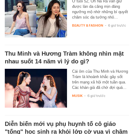
Ở tuổi 52, Oh Na Ra vẫn giữ
được làn da căng mịn đáng
ngưỡng mộ nhờ những bí quyết
chăm sóc da tưởng nhỏ…
BEAUTY & FASHION
-
6 giờ trước
Thu Minh và Hương Tràm không nhìn mặt
nhau suốt 14 năm vì lý do gì?
Cái ôm của Thu Minh và Hương
Tràm là khoảnh khắc gây sốt
trên mạng xã hội một tuần qua.
Các khán giả đã chờ đợi quá…
MUSIK
-
6 giờ trước
Diễn biến mới vụ phụ huynh tố cô giáo
"tống" học sinh ra khỏi lớp cờ vua vì chậm