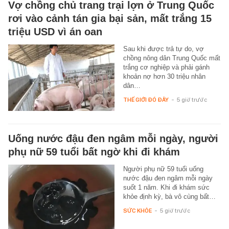
Vợ chồng chủ trang trại lợn ở Trung Quốc
rơi vào cảnh tán gia bại sản, mất trắng 15
triệu USD vì án oan
Sau khi được trả tự do, vợ
chồng nông dân Trung Quốc mất
trắng cơ nghiệp và phải gánh
khoản nợ hơn 30 triệu nhân
dân…
THẾ GIỚI ĐÓ ĐÂY
-
5 giờ trước
Uống nước đậu đen ngâm mỗi ngày, người
phụ nữ 59 tuổi bất ngờ khi đi khám
Người phụ nữ 59 tuổi uống
nước đậu đen ngâm mỗi ngày
suốt 1 năm. Khi đi khám sức
khỏe định kỳ, bà vô cùng bất…
SỨC KHỎE
-
5 giờ trước