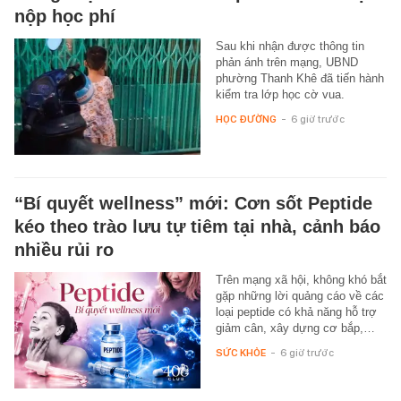
nộp học phí
Sau khi nhận được thông tin
phản ánh trên mạng, UBND
phường Thanh Khê đã tiến hành
kiểm tra lớp học cờ vua.
HỌC ĐƯỜNG
-
6 giờ trước
“Bí quyết wellness” mới: Cơn sốt Peptide
kéo theo trào lưu tự tiêm tại nhà, cảnh báo
nhiều rủi ro
Trên mạng xã hội, không khó bắt
gặp những lời quảng cáo về các
loại peptide có khả năng hỗ trợ
giảm cân, xây dựng cơ bắp,…
SỨC KHỎE
-
6 giờ trước