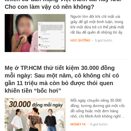
Cho con làm vậy có nên không?
Người lớn đôi khi chỉ mất vài
giây để gõ một bình luận, trong
khi một đứa trẻ có thể phải mất
rất lâu để quên đi những lời ấy.
HỌC ĐƯỜNG
-
5 giờ trước
Mẹ ở TP.HCM thử tiết kiệm 30.000 đồng
mỗi ngày: Sau một năm, cô không chỉ có
gần 11 triệu mà còn bỏ được thói quen
khiến tiền “bốc hơi”
Mỗi ngày chuyển riêng 30.000
đồng, tương đương giá một cốc
đồ uống hoặc một đơn hàng
nhỏ, chị Minh Anh không nghĩ…
MONEY.14
-
5 giờ trước