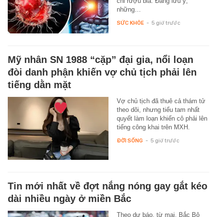
chỉ rượu bia. Đáng lưu ý,
những…
SỨC KHỎE
-
5 giờ trước
Mỹ nhân SN 1988 “cặp” đại gia, nổi loạn
đòi danh phận khiến vợ chủ tịch phải lên
tiếng dằn mặt
Vợ chủ tịch đã thuê cả thám tử
theo dõi, nhưng tiểu tam nhất
quyết làm loạn khiến cô phải lên
tiếng công khai trên MXH.
ĐỜI SỐNG
-
5 giờ trước
Tin mới nhất về đợt nắng nóng gay gắt kéo
dài nhiều ngày ở miền Bắc
Theo dự báo, từ mai, Bắc Bộ