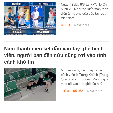
Ngày thi đấu 8/8 tại PPA Ho Chi
Minh 2026 chứng kiến màn trình
diễn ấn tượng của các tay vợt
Việt Nam.
SPORT
-
5 giờ trước
Nam thanh niên kẹt đầu vào tay ghế bệnh
viện, người bạn đến cứu cũng rơi vào tình
cảnh khó tin
Một sự cố hy hữu xảy ra tại
bệnh viện ở Trùng Khánh (Trung
Quốc), khi một người đàn ông bị
mắc cổ vào khe ghế lúc ngủ…
THẾ GIỚI ĐÓ ĐÂY
-
5 giờ trước