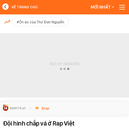
MỚI NHẤT
VỀ TRANG CHỦ
MỚI NHẤT
#Ồn ào của Thư Đan Nguyễn
Xem thêm
Star
Đội hình chắp vá ở Rap Việt