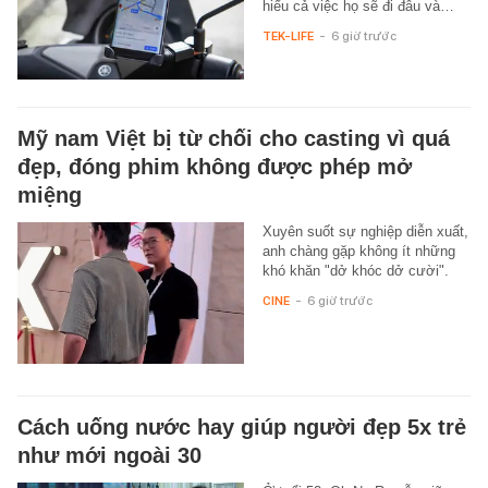
hiểu cả việc họ sẽ đi đâu và…
TEK-LIFE
-
6 giờ trước
Mỹ nam Việt bị từ chối cho casting vì quá
đẹp, đóng phim không được phép mở
miệng
Xuyên suốt sự nghiệp diễn xuất,
anh chàng gặp không ít những
khó khăn "dở khóc dở cười".
CINE
-
6 giờ trước
Cách uống nước hay giúp người đẹp 5x trẻ
như mới ngoài 30