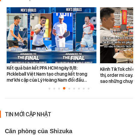
Kết quả bán kết PPA HCM ngày 8/8:
Kênh TikTok chỉ c
Pickleball Việt Nam tạo chung kết trong
thị, order mì cay…
mơ khi cặp của Lý Hoàng Nam đối đầu…
sao những chuyệ
TIN MỚI CẬP NHẬT
Căn phòng của Shizuka