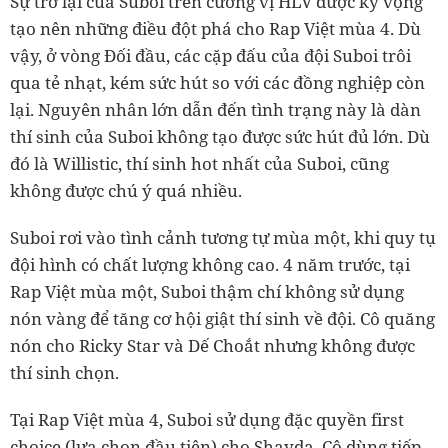
Sự trở lại của Suboi trên cương vị HLV được kỳ vọng
tạo nên những điều đột phá cho Rap Việt mùa 4. Dù
vậy, ở vòng Đối đầu, các cặp đấu của đội Suboi trôi
qua tẻ nhạt, kém sức hút so với các đồng nghiệp còn
lại. Nguyên nhân lớn dẫn đến tình trạng này là dàn
thí sinh của Suboi không tạo được sức hút đủ lớn. Dù
đó là Willistic, thí sinh hot nhất của Suboi, cũng
không được chú ý quá nhiều.
Suboi rơi vào tình cảnh tương tự mùa một, khi quy tụ
đội hình có chất lượng không cao. 4 năm trước, tại
Rap Việt mùa một, Suboi thậm chí không sử dụng
nón vàng để tăng cơ hội giật thí sinh về đội. Cô quăng
nón cho Ricky Star và Dế Choắt nhưng không được
thí sinh chọn.
Tại Rap Việt mùa 4, Suboi sử dụng đặc quyền first
choice (lựa chọn đầu tiên) cho Shayda. Cô dùng tiếp