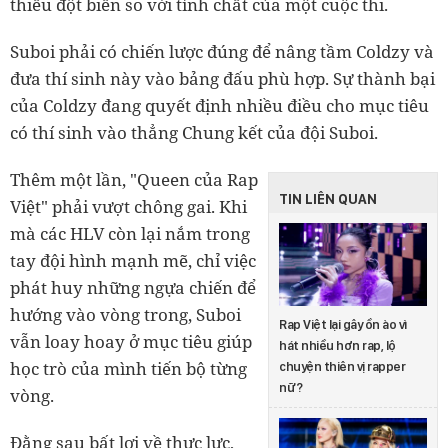
thiếu đột biến so với tính chất của một cuộc thi.
Suboi phải có chiến lược đúng để nâng tầm Coldzy và
đưa thí sinh này vào bảng đấu phù hợp. Sự thành bại
của Coldzy đang quyết định nhiều điều cho mục tiêu
có thí sinh vào thẳng Chung kết của đội Suboi.
Thêm một lần, "Queen của Rap
TIN LIÊN QUAN
Việt" phải vượt chông gai. Khi
mà các HLV còn lại nắm trong
tay đội hình mạnh mẽ, chỉ việc
phát huy những ngựa chiến để
hướng vào vòng trong, Suboi
Rap Việt lại gây ồn ào vì
vẫn loay hoay ở mục tiêu giúp
hát nhiều hơn rap, lộ
học trò của mình tiến bộ từng
chuyện thiên vị rapper
nữ?
vòng.
Đằng sau bất lợi về thực lực,