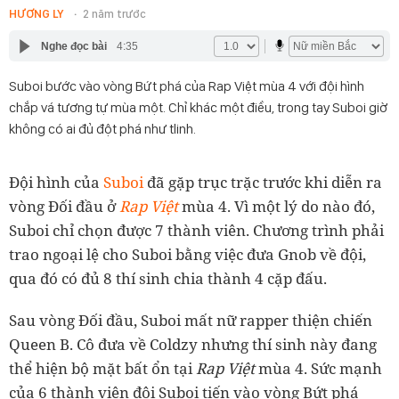
HƯƠNG LY
2 năm trước
Nghe đọc bài
4:35
Suboi bước vào vòng Bứt phá của Rap Việt mùa 4 với đội hình
chắp vá tương tự mùa một. Chỉ khác một điều, trong tay Suboi giờ
không có ai đủ đột phá như tlinh.
Đội hình của
Suboi
đã gặp trục trặc trước khi diễn ra
vòng Đối đầu ở
Rap Việt
mùa 4. Vì một lý do nào đó,
Suboi chỉ chọn được 7 thành viên. Chương trình phải
trao ngoại lệ cho Suboi bằng việc đưa Gnob về đội,
qua đó có đủ 8 thí sinh chia thành 4 cặp đấu.
Sau vòng Đối đầu, Suboi mất nữ rapper thiện chiến
Queen B. Cô đưa về Coldzy nhưng thí sinh này đang
thể hiện bộ mặt bất ổn tại
Rap Việt
mùa 4. Sức mạnh
của 6 thành viên đội Suboi tiến vào vòng Bứt phá