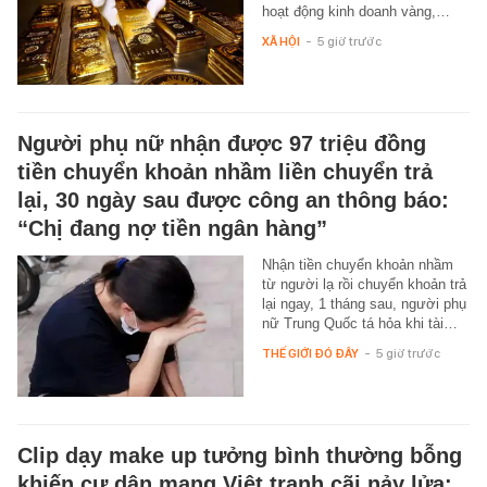
hoạt động kinh doanh vàng,…
XÃ HỘI
-
5 giờ trước
Người phụ nữ nhận được 97 triệu đồng
tiền chuyển khoản nhầm liền chuyển trả
lại, 30 ngày sau được công an thông báo:
“Chị đang nợ tiền ngân hàng”
Nhận tiền chuyển khoản nhầm
từ người lạ rồi chuyển khoản trả
lại ngay, 1 tháng sau, người phụ
nữ Trung Quốc tá hỏa khi tài…
THẾ GIỚI ĐÓ ĐÂY
-
5 giờ trước
Clip dạy make up tưởng bình thường bỗng
khiến cư dân mạng Việt tranh cãi nảy lửa: