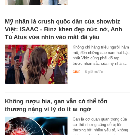
Mỹ nhân là crush quốc dân của showbiz
Việt: ISAAC - Binz khen đẹp nức nở, Anh
Tú Atus vừa nhìn vào mắt đã yêu
Không chỉ hàng triệu người hâm
mộ, đến những sao nam hot bậc
nhất Vbiz cũng phải đổ rạp
trước nhan sắc của mỹ nhân…
CINE
-
5 giờ trước
Không rượu bia, gan vẫn có thể tổn
thương nặng vì lý do ít ai ngờ
Gan là cơ quan quan trọng của
cơ thể nhưng cũng dễ bị tổn
thương bởi nhiều yếu tố, không