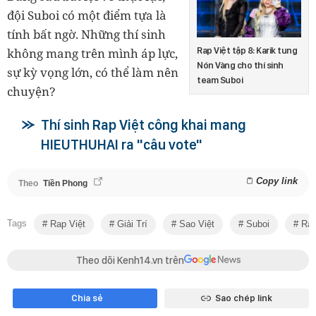
đội Suboi có một điểm tựa là
tính bất ngờ. Những thí sinh
không mang trên mình áp lực,
Rap Việt tập 8: Karik tung
Nón Vàng cho thí sinh
sự kỳ vọng lớn, có thể làm nên
team Suboi
chuyện?
Thí sinh Rap Việt công khai mang
HIEUTHUHAI ra "câu vote"
Copy link
Theo
Tiền Phong
Tags
Rap Việt
Giải Trí
Sao Việt
Suboi
Rap
Theo dõi Kenh14.vn trên
Chia sẻ
Sao chép link