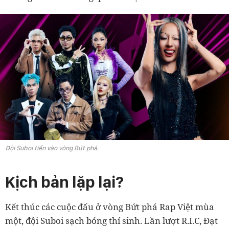
Đội Suboi tiến vào vòng Bứt phá.
Kịch bản lặp lại?
Kết thúc các cuộc đấu ở vòng Bứt phá Rap Việt mùa
một, đội Suboi sạch bóng thí sinh. Lần lượt R.I.C, Đạt