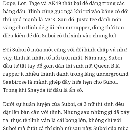
Dope, Lor, Tage và AK49 thất bại dễ dàng trong các
bảng đấu. Tlinh cũng gục ngã khi rơi vào bảng có đối
thủ quá mạnh là MCK. Sau đó, JustaTee dành nón
vàng cho tlinh để giải cứu nữ rapper, đồng thời tạo
điều kiện để đội Suboi có thí sinh vào chung kết.
Đội Suboi ở mùa một cũng với đội hình chấp vá như
vậy, tlinh là nhân tố nổi trội nhất. Năm nay, Suboi
đầu tư tất tay để gom dàn thí sinh nữ. Queen B là
rapper ít nhiều thành danh trong làng underground.
Saabirose là mảnh ghép đầy hứa hẹn cho Suboi.
Trong khi Shayda từ đầu là ẩn số.
Dưới sự huấn luyện của Suboi, cả 3 nữ thí sinh đều
đặt lên bàn cân với tlinh. Nhưng sau những gì đã xảy
ra, thực tế tlinh vẫn là cái bóng lớn, không chỉ với
Suboi mà ở tất cả thí sinh nữ sau này. Suboi của mùa