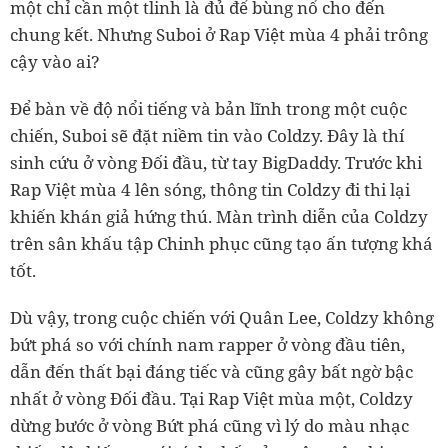
một chỉ cần một tlinh là đủ để bùng nổ cho đến
chung kết. Nhưng Suboi ở Rap Việt mùa 4 phải trông
cậy vào ai?
Để bàn về độ nổi tiếng và bản lĩnh trong một cuộc
chiến, Suboi sẽ đặt niềm tin vào Coldzy. Đây là thí
sinh cứu ở vòng Đối đầu, từ tay BigDaddy. Trước khi
Rap Việt mùa 4 lên sóng, thông tin Coldzy đi thi lại
khiến khán giả hứng thú. Màn trình diễn của Coldzy
trên sân khấu tập Chinh phục cũng tạo ấn tượng khá
tốt.
Dù vậy, trong cuộc chiến với Quân Lee, Coldzy không
bứt phá so với chính nam rapper ở vòng đầu tiên,
dẫn đến thất bại đáng tiếc và cũng gây bất ngờ bậc
nhất ở vòng Đối đầu. Tại Rap Việt mùa một, Coldzy
dừng bước ở vòng Bứt phá cũng vì lý do màu nhạc