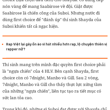
nón vàng để mang Saabirose về đội. Giật được
Saabirose là chiến công của Suboi. Nhưng nước đi
dùng first choice để "đánh úp" thí sinh Shayda của
Suboi khiến tất cả ngạc hiện.
Rap Việt lại gây ồn ào vì hát nhiều hơn rap, lộ chuyện thiên vị
rapper nữ?
Thí sinh mang trên mình đặc quyền first choice phải
là "ngựa chiến" của 4 HLV. Bên cạnh Shayda, first
choice còn có 7dnight, Manbo và Gill. Sau 2 vòng,
7dnight, Manbo và Gill cho thấy thực lực xứng tầm
của những "ngựa chiến", liên tục tạo ra tiết mục có
sức lan tỏa cao.
Trong khi đó, những gì Suboi đạt được với Shayda chỉ