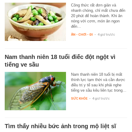
Công thức rất đơn giản và
nhanh chóng, chỉ mất chưa đến
20 phút để hoàn thành. Khi ăn
nóng với cơm, món ăn ngon
đến…
ĂN - CHƠI - ĐI
-
4 giờ trước
Nam thanh niên 18 tuổi điếc đột ngột vì
tiếng ve sầu
Nam thanh niên 18 tuổi bị mất
thính lực tạm thời và cần được
điều trị y tế sau khi phải nghe
tiếng ve sầu kêu liên tục trong…
SỨC KHỎE
-
4 giờ trước
Tìm thấy nhiều bức ảnh trong mộ liệt sĩ