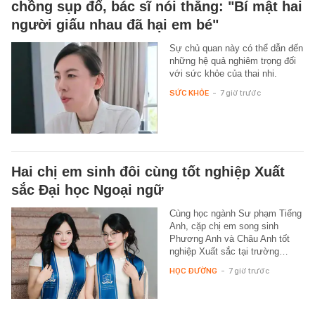
chồng sụp đổ, bác sĩ nói thẳng: "Bí mật hai
người giấu nhau đã hại em bé"
Sự chủ quan này có thể dẫn đến
những hệ quả nghiêm trọng đối
với sức khỏe của thai nhi.
SỨC KHỎE
-
7 giờ trước
Hai chị em sinh đôi cùng tốt nghiệp Xuất
sắc Đại học Ngoại ngữ
Cùng học ngành Sư phạm Tiếng
Anh, cặp chị em song sinh
Phương Anh và Châu Anh tốt
nghiệp Xuất sắc tại trường…
HỌC ĐƯỜNG
-
7 giờ trước