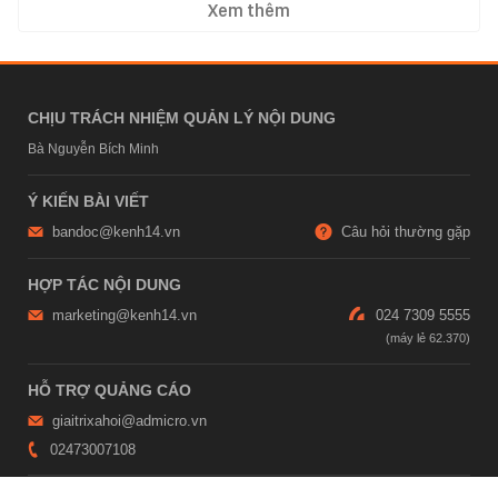
Xem thêm
CHỊU TRÁCH NHIỆM QUẢN LÝ NỘI DUNG
Bà Nguyễn Bích Minh
Ý KIẾN BÀI VIẾT
bandoc@kenh14.vn
Câu hỏi thường gặp
HỢP TÁC NỘI DUNG
marketing@kenh14.vn
024 7309 5555
HỖ TRỢ QUẢNG CÁO
giaitrixahoi@admicro.vn
02473007108