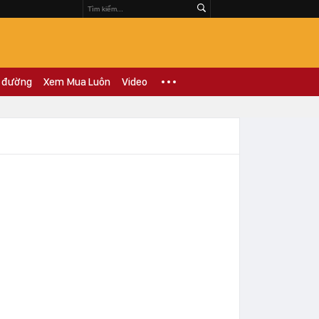
 đường
Xem Mua Luôn
Video