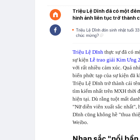
Triệu Lệ Dĩnh đã có một đê
hình ảnh liên tục trở thành 
Triệu Lệ Dĩnh đón sinh nhật tuổi 
chúc mừng?
Triệu Lệ Dĩnh
thực sự đã có m
sự kiện
Lễ trao giải Kim Ưng 
với rất nhiều cảm xúc. Quá nh
biến phức tạp của sự kiện đã 
Triệu Lệ Dĩnh trở thành cái tê
tìm kiếm nhất trên MXH thời 
hiện tại. Dù rằng tuột mất dan
"Nữ diễn viên xuất sắc nhất",
Dĩnh cũng không hề "thua thiệt"
Weibo.
Nhan sắc "nổi bần 