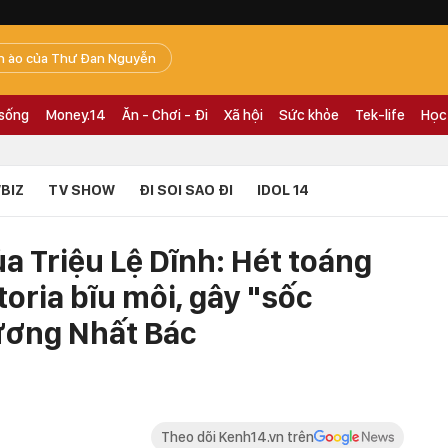
n ào của Thư Đan Nguyễn
 sống
Money.14
Ăn - Chơi - Đi
Xã hội
Sức khỏe
Tek-life
Học
BIZ
TV SHOW
ĐI SOI SAO ĐI
IDOL 14
a Triệu Lệ Dĩnh: Hét toáng
toria bĩu môi, gây "sốc
Vương Nhất Bác
Theo dõi Kenh14.vn trên