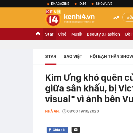
EMAGAZINE
ID.14
SHOWLIVE
Ồ
Star
Ciné
Musik
Beauty & Fashion
Đời
STAR
SAO VIỆT
HỘI BẠN THÂN SHOW
Kim Ưng khó quên củ
giữa sân khấu, bị Vic
visual" vì ảnh bên 
NHÃ AN,
08:00 19/10/2020
Chia sẻ