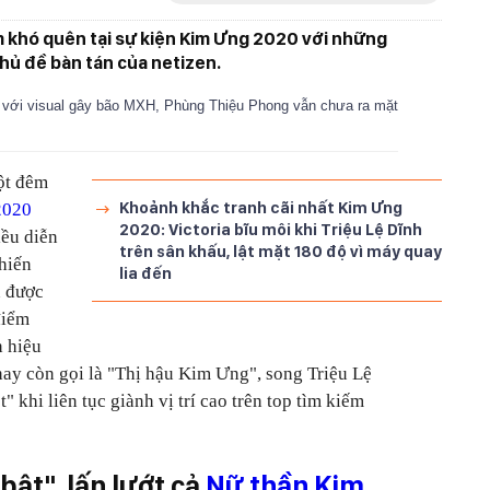
m khó quên tại sự kiện Kim Ưng 2020 với những
chủ đề bàn tán của netizen.
33 với visual gây bão MXH, Phùng Thiệu Phong vẫn chưa ra mặt
ột đêm
Khoảnh khắc tranh cãi nhất Kim Ưng
2020
2020: Victoria bĩu môi khi Triệu Lệ Dĩnh
iều diễn
trên sân khấu, lật mặt 180 độ vì máy quay
khiến
lia đến
n được
điểm
h hiệu
 hay còn gọi là "Thị hậu Kim Ưng", song Triệu Lệ
 khi liên tục giành vị trí cao trên top tìm kiếm
bật", lấn lướt cả
Nữ thần Kim